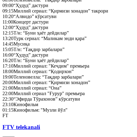
09:00
“Ҳудуд” дастури
09:15
Миллий сериал: “Қирмизи хонадон” такрори
10:20
“Алвидо” кўрсатуви
11:00
Концерт дастури
12:00
“Ҳудуд” дастури
12:15
Т/н: “Буни ҳаёт дейдилар”
13:20
Турк сериал: “Маликам энди қара”
14:45
Мусиқа
15:05
Т/н: “Тақдир зарбалари”
16:00
“Ҳудуд” дастури
16:20
Т/н: “Буни ҳаёт дейдилар”
17:10
Миллий сериал: "Кечдим" премьера
18:00
Миллий сериал: “Қодирхон”
19:00
Теленовелла: “Тақдир зарбалари”
20:00
Миллий сериал: “Қирмизи хонадон”
21:00
Миллий сериал: “Она”
22:00
Миллий сериал "Ғурур" премьера
22:30
“Эфирда Тўрахонов” кўрсатуви
23:10
Кинофильм
01:15
Кинофильм: "Музли йўл"
FT
FTV telekanali