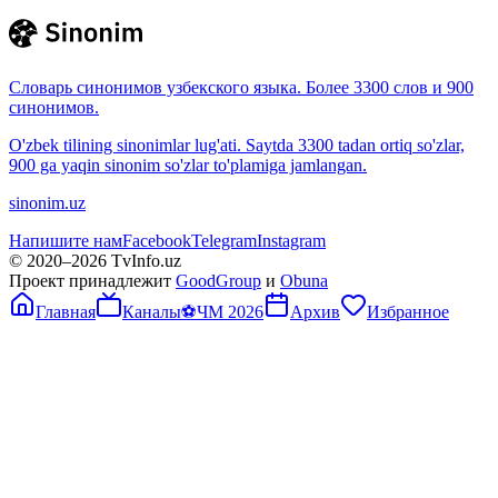
Словарь синонимов узбекского языка. Более 3300 слов и 900
синонимов.
O'zbek tilining sinonimlar lug'ati. Saytda 3300 tadan ortiq so'zlar,
900 ga yaqin sinonim so'zlar to'plamiga jamlangan.
sinonim.uz
Напишите нам
Facebook
Telegram
Instagram
© 2020–
2026
TvInfo.uz
Проект принадлежит
GoodGroup
и
Obuna
Главная
Каналы
⚽
ЧМ 2026
Архив
Избранное