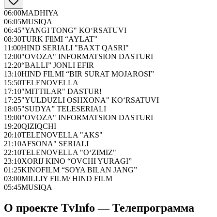
06:00
MADHIYA
06:05
MUSIQA
06:45
"YANGI TONG" KO‘RSATUVI
08:30
TURK FIlMI “AYLAT”
11:00
HIND SERIALI "BAXT QASRI"
12:00
"OVOZA" INFORMATSION DASTURI
12:20
“BALLI” JONLI EFIR
13:10
HIND FILMI “BIR SURAT MOJAROSI”
15:50
TELENOVELLA
17:10
"MITTILAR" DASTUR!
17:25
"YULDUZLI OSHXONA" KO‘RSATUVI
18:05
"SUDYA” TELESERIALI
19:00
"OVOZA" INFORMATSION DASTURI
19:20
QIZIQCHI
20:10
TELENOVELLA "AKS"
21:10
AFSONA" SERIALI
22:10
TELENOVELLA "O‘ZIMIZ"
23:10
XORIJ KINO “OVCHI YURAGI”
01:25
KINOFILM “SOYA BILAN JANG”
03:00
MILLIY FILM/ HIND FILM
05:45
MUSIQA
О проекте TvInfo — Телепрограмма