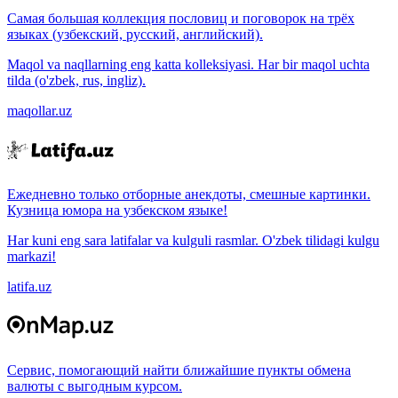
Самая большая коллекция пословиц и поговорок на трёх
языках (узбекский, русский, английский).
Maqol va naqllarning eng katta kolleksiyasi. Har bir maqol uchta
tilda (o'zbek, rus, ingliz).
maqollar.uz
Ежедневно только отборные анекдоты, смешные картинки.
Кузница юмора на узбекском языке!
Har kuni eng sara latifalar va kulguli rasmlar. O'zbek tilidagi kulgu
markazi!
latifa.uz
Сервис, помогающий найти ближайшие пункты обмена
валюты с выгодным курсом.