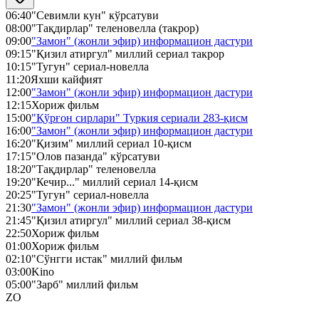
06:40
"Севимли кун" кўрсатуви
08:00
"Тақдирлар" теленовелла (такрор)
09:00
"Замон" (жонли эфир) информацион дастури
09:15
"Қизил атиргул" миллий сериал такрор
10:15
"Тугун" сериал-новелла
11:20
Яхши кайфият
12:00
"Замон" (жонли эфир) информацион дастури
12:15
Хориж фильм
15:00
"Қўрғон сирлари" Туркия сериали 283-қисм
16:00
"Замон" (жонли эфир) информацион дастури
16:20
"Қизим" миллий сериал 10-қисм
17:15
"Олов пазанда" кўрсатуви
18:20
"Тақдирлар" теленовелла
19:20
"Кечир..." миллий сериал 14-қисм
20:25
"Тугун" сериал-новелла
21:30
"Замон" (жонли эфир) информацион дастури
21:45
"Қизил атиргул" миллий сериал 38-қисм
22:50
Хориж фильм
01:00
Хориж фильм
02:10
"Сўнгги истак" миллий фильм
03:00
Kino
05:00
"Зарб" миллий фильм
ZO