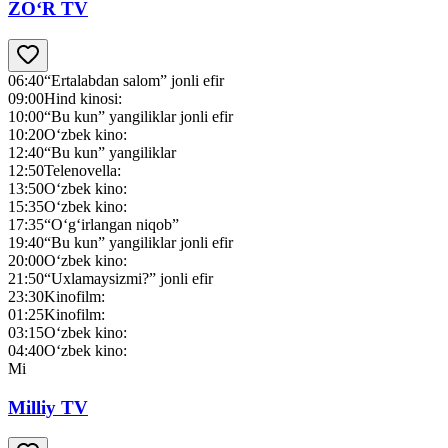
ZO‘R TV
06:40
“Ertalabdan salom” jonli efir
09:00
Hind kinosi:
10:00
“Bu kun” yangiliklar jonli efir
10:20
O‘zbek kino:
12:40
“Bu kun” yangiliklar
12:50
Telenovella:
13:50
O‘zbek kino:
15:35
O‘zbek kino:
17:35
“O‘g‘irlangan niqob”
19:40
“Bu kun” yangiliklar jonli efir
20:00
O‘zbek kino:
21:50
“Uxlamaysizmi?” jonli efir
23:30
Kinofilm:
01:25
Kinofilm:
03:15
O‘zbek kino:
04:40
O‘zbek kino:
Mi
Milliy TV