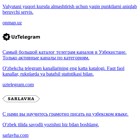
Valyutani yuqori kursda almashtirish uchun yaqin punktlarni aniqlab
beruvchi servis.
onmap.uz
Самый большой каталог телеграм каналов в Узбекистане.
Только активные каналы по категориям.
O'zbekcha telegram kanallarining eng katta katalogi. Faqt faol
kanallar, ruknlarda va batafsil statistikasi bilan.
uztelegram.com
С нами вы научитесь грамотно писать на узбекском языке.
O'zbek tilida savodli yozishni biz bilan boshlang.
sarlavha.com