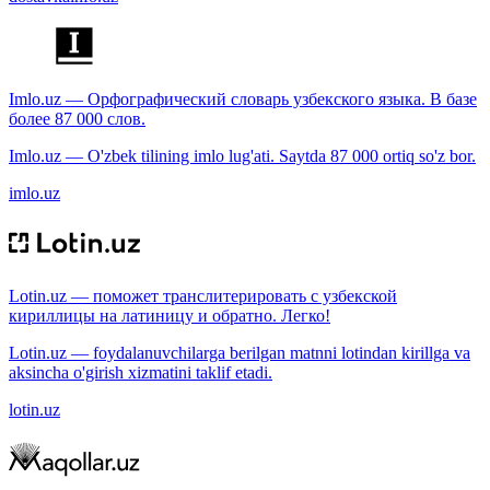
Imlo.uz — Орфографический словарь узбекского языка. В базе
более 87 000 слов.
Imlo.uz — O'zbek tilining imlo lug'ati. Saytda 87 000 ortiq so'z bor.
imlo.uz
Lotin.uz — поможет транслитерировать с узбекской
кириллицы на латиницу и обратно. Легко!
Lotin.uz — foydalanuvchilarga berilgan matnni lotindan kirillga va
aksincha o'girish xizmatini taklif etadi.
lotin.uz