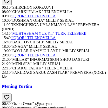
06:10
"SHIRCHOY KORsAUVI
08:00
"CHARXI FALAK" TELENOVELLA
09:00
"IQROR" TELENOVELLA
10:00
"DUSHMAN OIHA" MILLIY SERIAL
11:00
"IKKINCHISIGA UYLANMAY O‘LAY" PREMYERA
(HIND)
14:15
"MUHTASHAM YUZ YIl" TURK TELESERII
15:40
"IQROR" TELENOVELLA
16:40
"BAXT OVCHISI 3" MILLIY SERIAL
18:00
"ENAGA" MILLIY SERIAL
19:00
"BOYLAR HAM YIG‘LAYDI" MILLIY SERIAL
20:00
"IQROR" TELENOVELLA
21:00
"MILLAR" INFORMATSION-SHOU DASTURI
21:20
"MENI SEV" MILLIY SERIAL
22:15
"CHARXI FALAK" TELENOVELLA
23:10
"PARIJDAGI SARGUZASHTLAR" PREMYERA (XORIJ)
Me
Mening Yurtim
06:30
“Омон-Омон” кўрсатуви
08:00
Теленовелла: “Тақдир зарбалари”