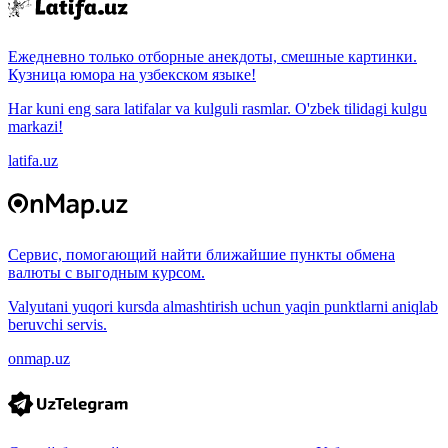
Ежедневно только отборные анекдоты, смешные картинки.
Кузница юмора на узбекском языке!
Har kuni eng sara latifalar va kulguli rasmlar. O'zbek tilidagi kulgu
markazi!
latifa.uz
Сервис, помогающий найти ближайшие пункты обмена
валюты с выгодным курсом.
Valyutani yuqori kursda almashtirish uchun yaqin punktlarni aniqlab
beruvchi servis.
onmap.uz