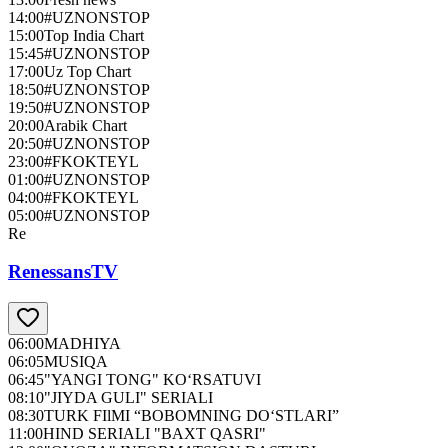
14:00
#UZNONSTOP
15:00
Top India Chart
15:45
#UZNONSTOP
17:00
Uz Top Chart
18:50
#UZNONSTOP
19:50
#UZNONSTOP
20:00
Arabik Chart
20:50
#UZNONSTOP
23:00
#FKOKTEYL
01:00
#UZNONSTOP
04:00
#FKOKTEYL
05:00
#UZNONSTOP
Re
RenessansTV
06:00
MADHIYA
06:05
MUSIQA
06:45
"YANGI TONG" KO‘RSATUVI
08:10
"JIYDA GULI" SERIALI
08:30
TURK FIlMI “BOBOMNING DO‘STLARI”
11:00
HIND SERIALI "BAXT QASRI"