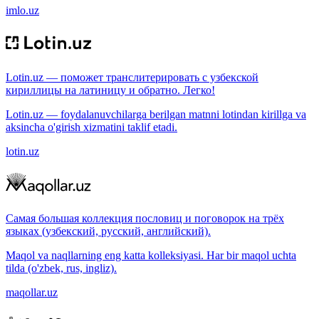
imlo.uz
Lotin.uz — поможет транслитерировать с узбекской
кириллицы на латиницу и обратно. Легко!
Lotin.uz — foydalanuvchilarga berilgan matnni lotindan kirillga va
aksincha o'girish xizmatini taklif etadi.
lotin.uz
Самая большая коллекция пословиц и поговорок на трёх
языках (узбекский, русский, английский).
Maqol va naqllarning eng katta kolleksiyasi. Har bir maqol uchta
tilda (o'zbek, rus, ingliz).
maqollar.uz