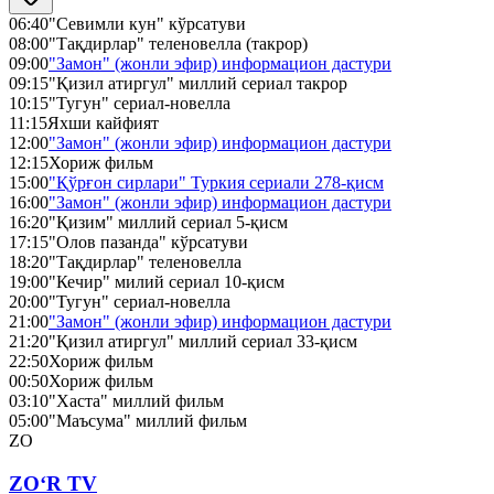
06:40
"Севимли кун" кўрсатуви
08:00
"Тақдирлар" теленовелла (такрор)
09:00
"Замон" (жонли эфир) информацион дастури
09:15
"Қизил атиргул" миллий сериал такрор
10:15
"Тугун" сериал-новелла
11:15
Яхши кайфият
12:00
"Замон" (жонли эфир) информацион дастури
12:15
Хориж фильм
15:00
"Қўрғон сирлари" Туркия сериали 278-қисм
16:00
"Замон" (жонли эфир) информацион дастури
16:20
"Қизим" миллий сериал 5-қисм
17:15
"Олов пазанда" кўрсатуви
18:20
"Тақдирлар" теленовелла
19:00
"Кечир" милий сериал 10-қисм
20:00
"Тугун" сериал-новелла
21:00
"Замон" (жонли эфир) информацион дастури
21:20
"Қизил атиргул" миллий сериал 33-қисм
22:50
Хориж фильм
00:50
Хориж фильм
03:10
"Хаста" миллий фильм
05:00
"Маъсума" миллий фильм
ZO
ZO‘R TV