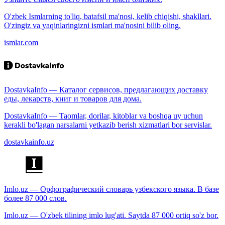
O'zbek Ismlarning to'liq, batafsil ma'nosi, kelib chiqishi, shakllari.
O'zingiz va yaqinlaringizni ismlari ma'nosini bilib oling.
ismlar.com
DostavkaInfo — Каталог сервисов, предлагающих доставку
еды, лекарств, книг и товаров для дома.
DostavkaInfo — Taomlar, dorilar, kitoblar va boshqa uy uchun
kerakli bo'lagan narsalarni yetkazib berish xizmatlari bor servislar.
dostavkainfo.uz
Imlo.uz — Орфографический словарь узбекского языка. В базе
более 87 000 слов.
Imlo.uz — O'zbek tilining imlo lug'ati. Saytda 87 000 ortiq so'z bor.