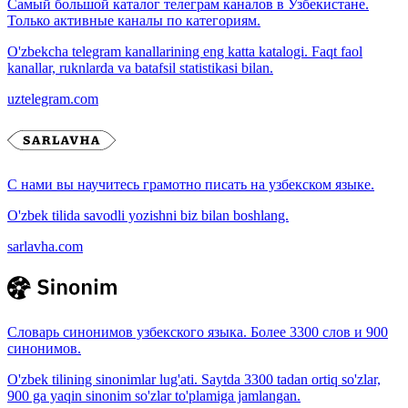
Самый большой каталог телеграм каналов в Узбекистане.
Только активные каналы по категориям.
O'zbekcha telegram kanallarining eng katta katalogi. Faqt faol
kanallar, ruknlarda va batafsil statistikasi bilan.
uztelegram.com
С нами вы научитесь грамотно писать на узбекском языке.
O'zbek tilida savodli yozishni biz bilan boshlang.
sarlavha.com
Словарь синонимов узбекского языка. Более 3300 слов и 900
синонимов.
O'zbek tilining sinonimlar lug'ati. Saytda 3300 tadan ortiq so'zlar,
900 ga yaqin sinonim so'zlar to'plamiga jamlangan.