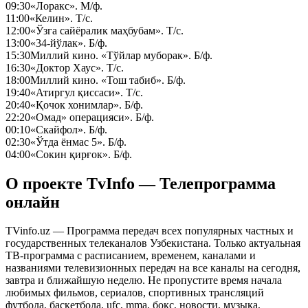
09:30
«Лоракс». М/ф.
11:00
«Келин». Т/с.
12:00
«Ўзга сайёралик маҳбубам». Т/с.
13:00
«34-йўлак». Б/ф.
15:30
Миллий кино. «Тўйлар муборак». Б/ф.
16:30
«Доктор Хаус». Т/с.
18:00
Миллий кино. «Тош табиб». Б/ф.
19:40
«Атиргул қиссаси». Т/с.
20:40
«Қочок хонимлар». Б/ф.
22:20
«Омад» операцияси». Б/ф.
00:10
«Скайфол». Б/ф.
02:30
«Ўтда ёнмас 5». Б/ф.
04:00
«Сокин қирғок». Б/ф.
О проекте TvInfo — Телепрограмма
онлайн
TVinfo.uz — Программа передач всех популярных частных и
государственных телеканалов Узбекистана. Только актуальная
ТВ-программа с расписанием, временем, каналами и
названиями телевизионных передач на все каналы на сегодня,
завтра и ближайшую неделю. Не пропустите время начала
любимых фильмов, сериалов, спортивных трансляций
футбола, баскетбола, ufc, mma, бокс, новости, музыка,