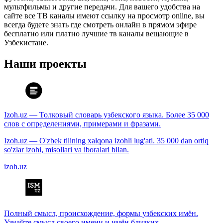
мультфильмы и другие передачи. Для вашего удобства на
сайте все ТВ каналы имеют ссылку на просмотр online, вы
всегда будете знать где смотреть онлайн в прямом эфире
бесплатно или платно лучшие тв каналы вещающие в
Узбекистане.
Наши проекты
Izoh.uz — Толковый словарь узбекского языка. Более 35 000
слов с определениями, примерами и фразами.
Izoh.uz — O'zbek tilining xalqona izohli lug'ati. 35 000 dan ortiq
so'zlar izohi, misollari va iboralari bilan.
izoh.uz
Полный смысл, происхождение, формы узбекских имён.
Узнайте смысл своего имени и имён близких.