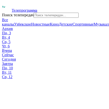
Телепрограмма
Поиск телепередач
Все
каналы
Узбекские
Новостные
Кино
Детские
Спортивные
Музыкал
Архив
Пн, 3
Вт, 4
Ср, 5
Чт, 6
Вчера
Сейчас
Сегодня
Завтра
Пн, 10
Вт, 11
Ср, 12