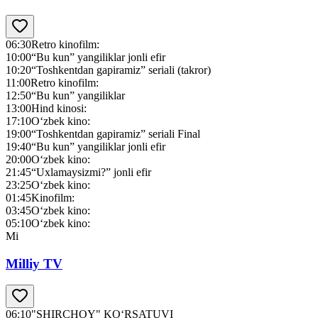
06:30
Retro kinofilm:
10:00
“Bu kun” yangiliklar jonli efir
10:20
“Toshkentdan gapiramiz” seriali (takror)
11:00
Retro kinofilm:
12:50
“Bu kun” yangiliklar
13:00
Hind kinosi:
17:10
O‘zbek kino:
19:00
“Toshkentdan gapiramiz” seriali Final
19:40
“Bu kun” yangiliklar jonli efir
20:00
O‘zbek kino:
21:45
“Uxlamaysizmi?” jonli efir
23:25
O‘zbek kino:
01:45
Kinofilm:
03:45
O‘zbek kino:
05:10
O‘zbek kino:
Mi
Milliy TV
06:10
"SHIRCHOY" KO‘RSATUVI