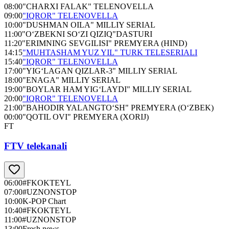
08:00
"CHARXI FALAK" TELENOVELLA
09:00
"IQROR" TELENOVELLA
10:00
"DUSHMAN OILA" MILLIY SERIAL
11:00
"O‘ZBEKNI SO‘ZI QIZIQ"DASTURI
11:20
"ERIMNING SEVGILISI" PREMYERA (HIND)
14:15
"MUHTASHAM YUZ YIL" TURK TELESERIALI
15:40
"IQROR" TELENOVELLA
17:00
"YIG‘LAGAN QIZLAR-3" MILLIY SERIAL
18:00
"ENAGA" MILLIY SERIAL
19:00
"BOYLAR HAM YIG‘LAYDI" MILLIY SERIAL
20:00
"IQROR" TELENOVELLA
21:00
"BAHODIR YALANGTO‘SH" PREMYERA (O‘ZBEK)
00:00
"QOTIL OVI" PREMYERA (XORIJ)
FT
FTV telekanali
06:00
#FKOKTEYL
07:00
#UZNONSTOP
10:00
K-POP Chart
10:40
#FKOKTEYL
11:00
#UZNONSTOP
13:00
Fresh news