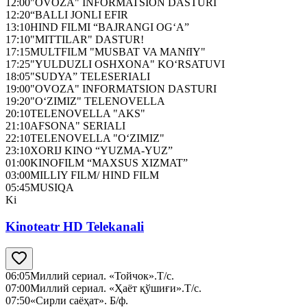
12:00
"OVOZA" INFORMATSION DASTURI
12:20
“BALLI JONLI EFIR
13:10
HIND FILMI “BAJRANGI OG‘A”
17:10
"MITTILAR" DASTUR!
17:15
MULTFILM "MUSBAT VA MANfIY"
17:25
"YULDUZLI OSHXONA" KO‘RSATUVI
18:05
"SUDYA” TELESERIALI
19:00
"OVOZA" INFORMATSION DASTURI
19:20
"O‘ZIMIZ" TELENOVELLA
20:10
TELENOVELLA "AKS"
21:10
AFSONA" SERIALI
22:10
TELENOVELLA "O‘ZIMIZ"
23:10
XORIJ KINO “YUZMA-YUZ”
01:00
KINOFILM “MAXSUS XIZMAT”
03:00
MILLIY FILM/ HIND FILM
05:45
MUSIQA
Ki
Kinoteatr HD Telekanali
06:05
Миллий сериал. «Тойчок».Т/с.
07:00
Миллий сериал. «Ҳаёт қўшиғи».Т/с.
07:50
«Сирли саёҳат». Б/ф.