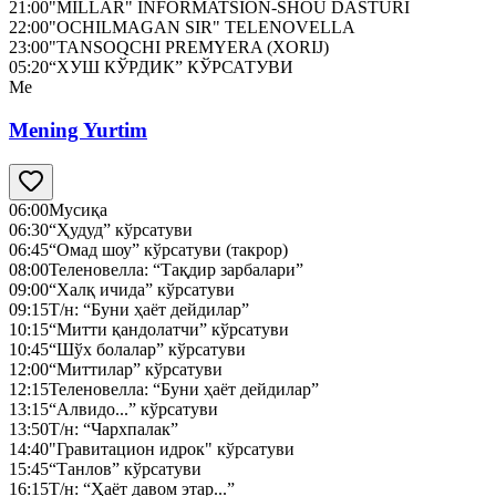
21:00
"MILLAR" INFORMATSION-SHOU DASTURI
22:00
"OCHILMAGAN SIR" TELENOVELLA
23:00
"TANSOQCHI PREMYERA (XORIJ)
05:20
“ХУШ КЎРДИК” КЎРСАТУВИ
Me
Mening Yurtim
06:00
Мусиқа
06:30
“Ҳудуд” кўрсатуви
06:45
“Омад шоу” кўрсатуви (такрор)
08:00
Теленовелла: “Тақдир зарбалари”
09:00
“Халқ ичида” кўрсатуви
09:15
Т/н: “Буни ҳаёт дейдилар”
10:15
“Митти қандолатчи” кўрсатуви
10:45
“Шўх болалар” кўрсатуви
12:00
“Миттилар” кўрсатуви
12:15
Теленовелла: “Буни ҳаёт дейдилар”
13:15
“Алвидо...” кўрсатуви
13:50
Т/н: “Чархпалак”
14:40
"Гравитацион идрок" кўрсатуви
15:45
“Танлов” кўрсатуви
16:15
Т/н: “Ҳаёт давом этар...”