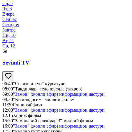
Ср, 5
Чт, 6
Вчера
Сейчас
Сегодня
Завтра
Пн, 10
Вт, 11
Ср, 12
Se
Sevimli TV
06:40
"Севимли кун" кўрсатуви
08:00
"Тақдирлар" теленовелла (такрор)
09:00
"Замон" (жонли эфир) информацион дастури
09:20
"Қизғалдоғим" миллий фильм
11:20
Яхши кайфият
12:00
"Замон" (жонли эфир) информацион дастури
12:15
Хориж фильм
15:50
"Замонавий совчилар 3" миллий фильм
16:00
"Замон" (жонли эфир) информацион дастури
17:30
"Кулдир гуп" кўрсатуви