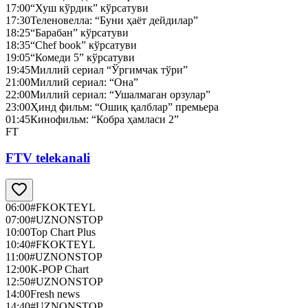
17:00
“Хуш кўрдик” кўрсатуви
17:30
Теленовелла: “Буни ҳаёт дейдилар”
18:25
“Барабан” кўрсатуви
18:35
“Chef book” кўрсатуви
19:05
“Комеди 5” кўрсатуви
19:45
Миллий сериал “Ўргимчак тўри”
21:00
Миллий сериал: “Она”
22:00
Миллий сериал: “Ушалмаган орзулар”
23:00
Ҳинд фильм: “Ошиқ қалблар” премьера
01:45
Кинофильм: “Кобра ҳамласи 2”
FT
FTV telekanali
06:00
#FKOKTEYL
07:00
#UZNONSTOP
10:00
Top Chart Plus
10:40
#FKOKTEYL
11:00
#UZNONSTOP
12:00
K-POP Chart
12:50
#UZNONSTOP
14:00
Fresh news
14:40
#UZNONSTOP