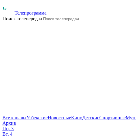
Телепрограмма
Поиск телепередач
Все каналы
Узбекские
Новостные
Кино
Детские
Спортивные
Муз
Архив
Пн, 3
Вт, 4