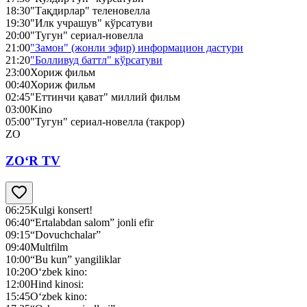
18:30
"Тақдирлар" теленовелла
19:30
"Илк учрашув" кўрсатуви
20:00
"Тугун" сериал-новелла
21:00
"Замон" (жонли эфир) информацион дастури
21:20
"Болливуд баттл" кўрсатуви
23:00
Хориж фильм
00:40
Хориж фильм
02:45
"Еттинчи қават" миллий фильм
03:00
Kino
05:00
"Тугун" сериал-новелла (такрор)
ZO
ZO‘R TV
06:25
Kulgi konsert!
06:40
“Ertalabdan salom” jonli efir
09:15
“Dovuchchalar”
09:40
Multfilm
10:00
“Bu kun” yangiliklar
10:20
O‘zbek kino:
12:00
Hind kinosi:
15:45
O‘zbek kino: