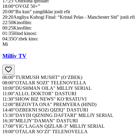
17:25
“Oshxona qirollari”
18:00
“OVOZ 50+”
20:00
“Bu kun” yangiliklar jonli efir
20:20
Angliya Kubogi Final: “Kristal Pelas - Manchester Siti” jonli efi
22:50
Kinofilm:
00:25
Kinofilm:
01:35
Hind kinosi:
04:35
O‘zbek kino:
Mi
Milliy TV
06:00
"TURMUSH MUSHT" (O‘ZBEK)
08:00
"OTALAR SOZI" TELENOVELLA
10:00
"DUSHMAN OILA" MILLIY SERIAL
11:00
"ALLO, DOKTOR" DASTURI
11:30
"SHOW BIZ NEWS" KO‘RSATUVI
12:00
"BEZOVTA ONA" PREMYERA (HIND)
14:40
"OZBEKNI SOZi QIZIQ" DASTURI
15:30
"DAYDI QIZNING DAFTARI" MILLIY SERIAL
16:30
"MILLIY"DAMAN" DASTURI
17:00
"YIG‘LAGAN QIZLAR-3" MILLIY SERIAL
19:00
"OTALAR SO‘ZI" TELENOVELLA