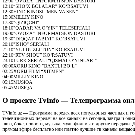
12:00
"OVOZA" INFORMATSION DASTURI
12:10
“SHO‘X BOLALAR” KO‘RSATUVI
12:30
HIND KINOSI “MEN VA SEN”
15:30
MILLIY KINO
17:30
"QIZIQCHI"
18:10
"QADAR VA O‘YIN" TELESERIALI
19:00
"OVOZA" INFORMATSION DASTURI
19:30
"DIQQAT TABIAT” KO‘RSATUVI
20:10
"ISHQ" SERIALI
21:10
"YULDUZLI TUN” KO‘RSATUVI
22:10
“RTV SHOU” KO‘RSATUVI
23:10
TURK SERIALI “QISMAT O‘YINLARI”
00:00
XORIJ KINO "BAXTLI BO‘L"
02:25
XORIJ FILM “XITMEN”
04:00
MILLIY KINO
05:15
MUSIQA
05:45
MUSIQA
О проекте TvInfo — Телепрограмма он
TVinfo.uz — Программа передач всех популярных частных и го
телевизионных передач на все каналы на сегодня, завтра и бл
mma, бокс, новости, музыка, мультфильмы и другие передачи. Дл
прямом эфире бесплатно или платно лучшие тв каналы вещающ