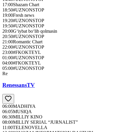
17:00
Shazam Chart
18:50
#UZNONSTOP
19:00
Fresh news
19:20
#UZNONSTOP
19:50
#UZNONSTOP
20:00
G‘iybat bo‘lib qolmasin
20:50
#UZNONSTOP
21:00
Romantic Chart
22:00
#UZNONSTOP
23:00
#FKOKTEYL
01:00
#UZNONSTOP
04:00
#FKOKTEYL
05:00
#UZNONSTOP
Re
RenessansTV
06:00
MADHIYA
06:05
MUSIQA
06:30
MILLIY KINO
08:00
MILLIY SERIAL “JURNALIST”
11:00
TELENOVELLA