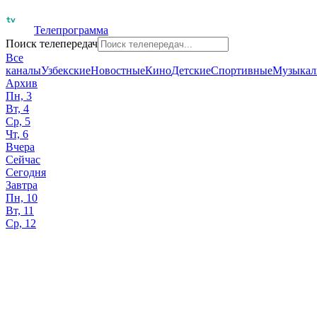
Телепрограмма
Поиск телепередач
Все
каналы
Узбекские
Новостные
Кино
Детские
Спортивные
Музыкал
Архив
Пн, 3
Вт, 4
Ср, 5
Чт, 6
Вчера
Сейчас
Сегодня
Завтра
Пн, 10
Вт, 11
Ср, 12