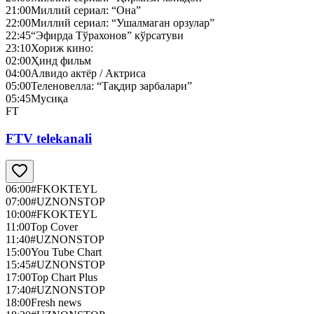
21:00
Миллий сериал: “Она”
22:00
Миллий сериал: “Ушалмаган орзулар”
22:45
“Эфирда Тўрахонов” кўрсатуви
23:10
Хориж кино:
02:00
Ҳинд фильм
04:00
Алвидо актёр / Актриса
05:00
Теленовелла: “Тақдир зарбалари”
05:45
Мусиқа
FT
FTV telekanali
06:00
#FKOKTEYL
07:00
#UZNONSTOP
10:00
#FKOKTEYL
11:00
Top Cover
11:40
#UZNONSTOP
15:00
You Tube Chart
15:45
#UZNONSTOP
17:00
Top Chart Plus
17:40
#UZNONSTOP
18:00
Fresh news