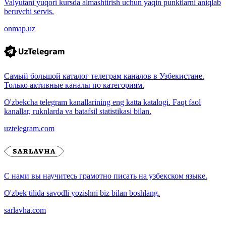
Valyutani yuqori kursda almashtirish uchun yaqin punktlarni aniqlab
beruvchi servis.
onmap.uz
Самый большой каталог телеграм каналов в Узбекистане.
Только активные каналы по категориям.
O'zbekcha telegram kanallarining eng katta katalogi. Faqt faol
kanallar, ruknlarda va batafsil statistikasi bilan.
uztelegram.com
С нами вы научитесь грамотно писать на узбекском языке.
O'zbek tilida savodli yozishni biz bilan boshlang.
sarlavha.com