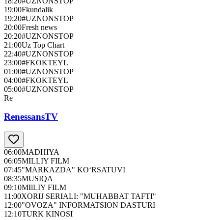
18:20
#UZNONSTOP
19:00
Fkundalik
19:20
#UZNONSTOP
20:00
Fresh news
20:20
#UZNONSTOP
21:00
Uz Top Chart
22:40
#UZNONSTOP
23:00
#FKOKTEYL
01:00
#UZNONSTOP
04:00
#FKOKTEYL
05:00
#UZNONSTOP
Re
RenessansTV
06:00
MADHIYA
06:05
MILLIY FILM
07:45
"MARKAZDA" KO‘RSATUVI
08:35
MUSIQA
09:10
MIlLIY FILM
11:00
XORIJ SERIALI: "MUHABBAT TAFTI"
12:00
"OVOZA" INFORMATSION DASTURI
12:10
TURK KINOSI