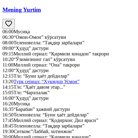
Mening Yurtim
06:00
Мусиқа
06:30
“Омон-Омон” кўрсатуви
08:00
Теленовелла: “Тақдир зарбалари”
09:00
“Ҳудуд” дастури
09:15
Миллий сериал: “Қирмизи хонадон” такрори
10:20
“Ўзимизнинг гап” кўрсатуви
11:00
Миллий сериал: “Она” такрори
12:00
“Ҳудуд” дастури
12:15
Т/н: “Буни ҳаёт дейдилар”
13:20
Турк сериал: “Ҳукмдор Усмон”
14:15
Т/н: “Ҳаёт давом этар...”
15:05
Т/н: “Чархпалак”
16:00
“Ҳудуд” дастури
16:20
Мусиқа
16:35
“Барабан” ҳажвий дастури
16:50
Теленовелла: “Буни ҳаёт дейдилар”
17:45
Миллий сериал: “Қодирхон: Дил яраси”
18:45
Теленовелла: “Тақдир зарбалари”
19:30
Ситком:”Лаббай, хотинжон”
20:00
Миллий сериал: “Қирмизи хонадон”