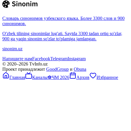
Словарь синонимов узбекского языка. Более 3300 слов и 900
синонимов.
O'zbek tilining sinonimlar lug'ati. Saytda 3300 tadan ortiq so'zlar,
900 ga yaqin sinonim so'zlar to'plamiga jamlangan.
sinonim.uz
Напишите нам
Facebook
Telegram
Instagram
© 2020–
2026
TvInfo.uz
Проект принадлежит
GoodGroup
и
Obuna
Главная
Каналы
⚽
ЧМ 2026
Архив
Избранное