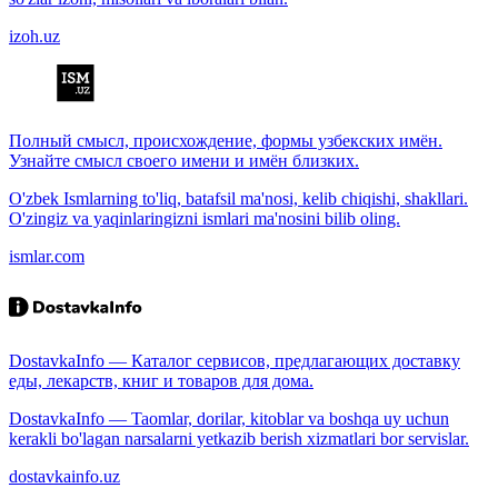
izoh.uz
Полный смысл, происхождение, формы узбекских имён.
Узнайте смысл своего имени и имён близких.
O'zbek Ismlarning to'liq, batafsil ma'nosi, kelib chiqishi, shakllari.
O'zingiz va yaqinlaringizni ismlari ma'nosini bilib oling.
ismlar.com
DostavkaInfo — Каталог сервисов, предлагающих доставку
еды, лекарств, книг и товаров для дома.
DostavkaInfo — Taomlar, dorilar, kitoblar va boshqa uy uchun
kerakli bo'lagan narsalarni yetkazib berish xizmatlari bor servislar.
dostavkainfo.uz