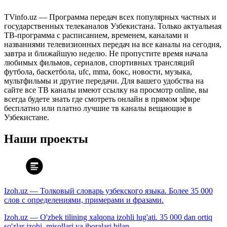
TVinfo.uz — Программа передач всех популярных частных и
государственных телеканалов Узбекистана. Только актуальная
ТВ-программа с расписанием, временем, каналами и
названиями телевизионных передач на все каналы на сегодня,
завтра и ближайшую неделю. Не пропустите время начала
любимых фильмов, сериалов, спортивных трансляций
футбола, баскетбола, ufc, mma, бокс, новости, музыка,
мультфильмы и другие передачи. Для вашего удобства на
сайте все ТВ каналы имеют ссылку на просмотр online, вы
всегда будете знать где смотреть онлайн в прямом эфире
бесплатно или платно лучшие тв каналы вещающие в
Узбекистане.
Наши проекты
Izoh.uz — Толковый словарь узбекского языка. Более 35 000
слов с определениями, примерами и фразами.
Izoh.uz — O'zbek tilining xalqona izohli lug'ati. 35 000 dan ortiq
so'zlar izohi, misollari va iboralari bilan.