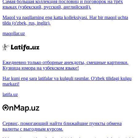
Самая большая коллекция пословиц и поговорок на трёх
языках (узбекский, русский, английский).
Maqol va naqllarning eng katta kolleksiyasi. Har bir maqol uchta
tilda (o'zbek, rus, ingliz).
maqollar.uz
Ежедневно только отборные анекдоты, смешные картинки.
Кузница юмора на узбекском языке!
Har kuni eng sara latifalar va kulguli rasmlar. O'zbek tilidagi kulgu
markazi!
latifa.uz
Сервис, помогающий найти ближайшие пункты обмена
валюты с выгодным курсом.