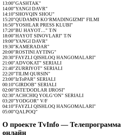
13:00
"GASHTAK"
14:00
"YANGI DAVR"
14:10
"SHOVQIN SHOU"
15:20
"QUDAMNI KO‘RMADINGIZMI" FILMI
16:50
"YOSHLAR PRESS KLUBI"
17:20
"BU HAYOT…" T/N
18:00
"HAYOT SINOVLARI" T/N
19:00
"YANGI DAVR"
19:30
"KAMERADAR"
20:00
"ROSTINI AYTING"
20:30
"FAYZLI QISHLOQ HANGOMALARI"
21:00
"ADVOKAT" SERIALI
21:40
"ZURRIYOT" SERIALI
22:20
"TILIM QURSIN"
23:00
"IzToPAR" SERIALI
00:10
"GIRDOB" SERIALI
02:00
"ISTE'DODLAR IJROSI"
02:30
"ACHCHIQ YOLG‘ON" SERIALI
03:20
"YODGOR" V/F
04:10
"FAYZLI QISHLOQ HANGOMALARI"
05:00
"QALPOQ"
О проекте TvInfo — Телепрограмма
онлайн