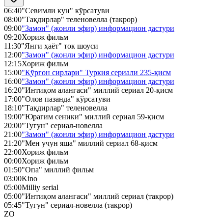
06:40
"Севимли кун" кўрсатуви
08:00
"Тақдирлар" теленовелла (такрор)
09:00
"Замон" (жонли эфир) информацион дастури
09:20
Хориж фильм
11:30
"Янги ҳаёт" ток шоуси
12:00
"Замон" (жонли эфир) информацион дастури
12:15
Хориж фильм
15:00
"Қўрғон сирлари" Туркия сериали 235-қисм
16:00
"Замон" (жонли эфир) информацион дастури
16:20
"Интиқом алангаси" миллий сериал 20-қисм
17:00
"Олов пазанда" кўрсатуви
18:10
"Тақдирлар" теленовелла
19:00
"Юрагим сеники" миллий сериал 59-қисм
20:00
"Тугун" сериал-новелла
21:00
"Замон" (жонли эфир) информацион дастури
21:20
"Мен учун яша" миллий сериал 68-қисм
22:00
Хориж фильм
00:00
Хориж фильм
01:50
"Опа" миллий фильм
03:00
Kino
05:00
Milliy serial
05:00
"Интиқом алангаси" миллий сериал (такрор)
05:45
"Тугун" сериал-новелла (такрор)
ZO