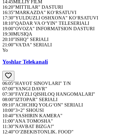
14:45
MILLIY FILM
16:20
"MITTILAR" DASTURI
16:35
"MARKAZDA" KO‘RSATUVI
17:30
"YULDUZLI OSHXONA" KO‘RSATUVI
18:10
"QADAR VA O‘YIN" TELESERIALI
19:00
"OVOZA" INFORMATSION DASTURI
19:30
MUSIQA
20:10
"ISHQ" SERIALI
21:00
"VA'DA" SERIALI
Yo
Yoshlar Telekanali
06:05
"HAYOT SINOVLARI" T/N
07:00
"YANGI DAVR"
07:30
"FAYZLI QISHLOQ HANGOMALARI"
08:00
"IZTOPAR" SERIALI
09:10
"ACHCHIQ YOLG‘ON" SERIALI
10:00
"3+2" SHOUSI
10:40
"YASHIRIN KAMERA"
11:00
"ANA TOMOSHA"
11:30
"NAVBAT BIZGA!"
12:40
"O‘ZBEKISTONLIK. FOOD"