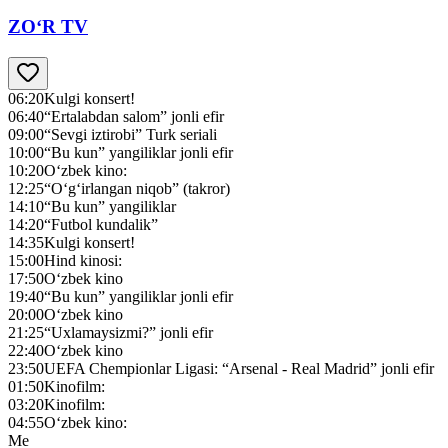
ZO‘R TV
06:20
Kulgi konsert!
06:40
“Ertalabdan salom” jonli efir
09:00
“Sevgi iztirobi” Turk seriali
10:00
“Bu kun” yangiliklar jonli efir
10:20
O‘zbek kino:
12:25
“O‘g‘irlangan niqob” (takror)
14:10
“Bu kun” yangiliklar
14:20
“Futbol kundalik”
14:35
Kulgi konsert!
15:00
Hind kinosi:
17:50
O‘zbek kino
19:40
“Bu kun” yangiliklar jonli efir
20:00
O‘zbek kino
21:25
“Uxlamaysizmi?” jonli efir
22:40
O‘zbek kino
23:50
UEFA Chempionlar Ligasi: “Arsenal - Real Madrid” jonli efir
01:50
Kinofilm:
03:20
Kinofilm:
04:55
O‘zbek kino:
Me