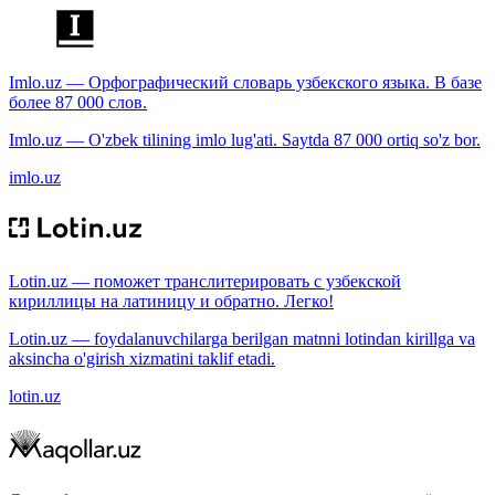
Imlo.uz — Орфографический словарь узбекского языка. В базе
более 87 000 слов.
Imlo.uz — O'zbek tilining imlo lug'ati. Saytda 87 000 ortiq so'z bor.
imlo.uz
Lotin.uz — поможет транслитерировать с узбекской
кириллицы на латиницу и обратно. Легко!
Lotin.uz — foydalanuvchilarga berilgan matnni lotindan kirillga va
aksincha o'girish xizmatini taklif etadi.
lotin.uz