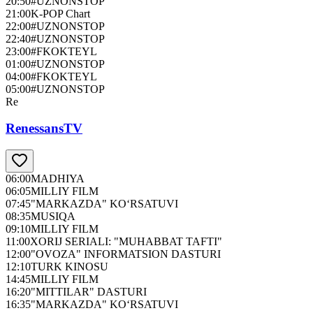
20:50
#UZNONSTOP
21:00
K-POP Chart
22:00
#UZNONSTOP
22:40
#UZNONSTOP
23:00
#FKOKTEYL
01:00
#UZNONSTOP
04:00
#FKOKTEYL
05:00
#UZNONSTOP
Re
RenessansTV
06:00
MADHIYA
06:05
MILLIY FILM
07:45
"MARKAZDA" KO‘RSATUVI
08:35
MUSIQA
09:10
MILLIY FILM
11:00
XORIJ SERIALI: "MUHABBAT TAFTI"
12:00
"OVOZA" INFORMATSION DASTURI
12:10
TURK KINOSU
14:45
MILLIY FILM
16:20
"MITTILAR" DASTURI
16:35
"MARKAZDA" KO‘RSATUVI