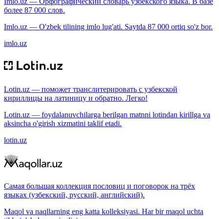
Imlo.uz — Орфографический словарь узбекского языка. В базе
более 87 000 слов.
Imlo.uz — O'zbek tilining imlo lug'ati. Saytda 87 000 ortiq so'z bor.
imlo.uz
Lotin.uz — поможет транслитерировать с узбекской
кириллицы на латиницу и обратно. Легко!
Lotin.uz — foydalanuvchilarga berilgan matnni lotindan kirillga va
aksincha o'girish xizmatini taklif etadi.
lotin.uz
Самая большая коллекция пословиц и поговорок на трёх
языках (узбекский, русский, английский).
Maqol va naqllarning eng katta kolleksiyasi. Har bir maqol uchta