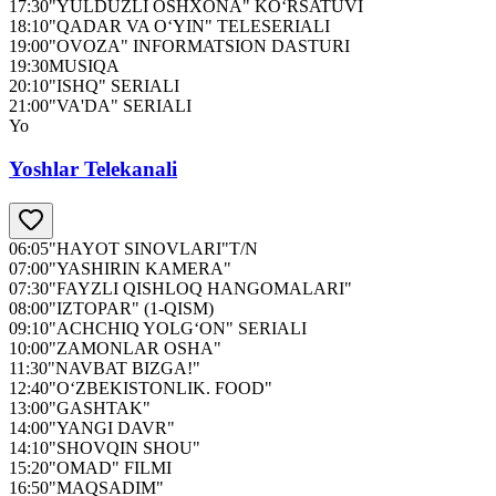
17:30
"YULDUZLI OSHXONA" KO‘RSATUVI
18:10
"QADAR VA O‘YIN" TELESERIALI
19:00
"OVOZA" INFORMATSION DASTURI
19:30
MUSIQA
20:10
"ISHQ" SERIALI
21:00
"VA'DA" SERIALI
Yo
Yoshlar Telekanali
06:05
"HAYOT SINOVLARI"T/N
07:00
"YASHIRIN KAMERA"
07:30
"FAYZLI QISHLOQ HANGOMALARI"
08:00
"IZTOPAR" (1-QISM)
09:10
"ACHCHIQ YOLG‘ON" SERIALI
10:00
"ZAMONLAR OSHA"
11:30
"NAVBAT BIZGA!"
12:40
"O‘ZBEKISTONLIK. FOOD"
13:00
"GASHTAK"
14:00
"YANGI DAVR"
14:10
"SHOVQIN SHOU"
15:20
"OMAD" FILMI
16:50
"MAQSADIM"