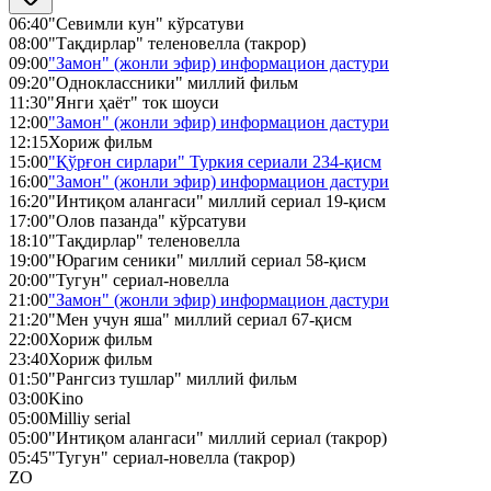
06:40
"Севимли кун" кўрсатуви
08:00
"Тақдирлар" теленовелла (такрор)
09:00
"Замон" (жонли эфир) информацион дастури
09:20
"Одноклассники" миллий фильм
11:30
"Янги ҳаёт" ток шоуси
12:00
"Замон" (жонли эфир) информацион дастури
12:15
Хориж фильм
15:00
"Қўрғон сирлари" Туркия сериали 234-қисм
16:00
"Замон" (жонли эфир) информацион дастури
16:20
"Интиқом алангаси" миллий сериал 19-қисм
17:00
"Олов пазанда" кўрсатуви
18:10
"Тақдирлар" теленовелла
19:00
"Юрагим сеники" миллий сериал 58-қисм
20:00
"Тугун" сериал-новелла
21:00
"Замон" (жонли эфир) информацион дастури
21:20
"Мен учун яша" миллий сериал 67-қисм
22:00
Хориж фильм
23:40
Хориж фильм
01:50
"Рангсиз тушлар" миллий фильм
03:00
Kino
05:00
Milliy serial
05:00
"Интиқом алангаси" миллий сериал (такрор)
05:45
"Тугун" сериал-новелла (такрор)
ZO