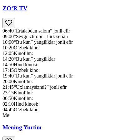
ZO‘R TV
06:40
“Ertalabdan salom” jonli efir
09:00
“Sevgi iztirobi” Turk seriali
10:00
“Bu kun” yangiliklar jonli efir
10:20
O‘zbek kino:
12:05
Kinofilm:
14:20
“Bu kun” yangiliklar
14:50
Hind kinosi:
17:45
O‘zbek kino:
19:40
“Bu kun” yangiliklar jonli efir
20:00
Kinofilm:
21:45
“Uxlamaysizmi?” jonli efir
23:15
Kinofilm:
00:50
Kinofilm:
02:10
Hind kinosi:
04:45
O‘zbek kino:
Me
Mening Yurtim