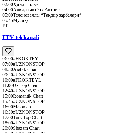
02:00
Ҳинд фильм
04:00
Алвидо актёр / Актриса
05:00
Теленовелла: “Тақдир зарбалари”
05:45
Мусиқа
FT
FTV telekanali
06:00
#FKOKTEYL
07:00
#UZNONSTOP
08:30
Arabik Chart
09:20
#UZNONSTOP
10:00
#FKOKTEYL
11:00
Uz Top Chart
12:40
#UZNONSTOP
15:00
Romantik Chart
15:45
#UZNONSTOP
16:00
Meloman
16:30
#UZNONSTOP
17:00
Turk Top Chart
18:00
#UZNONSTOP
20:00
Shazam Chart