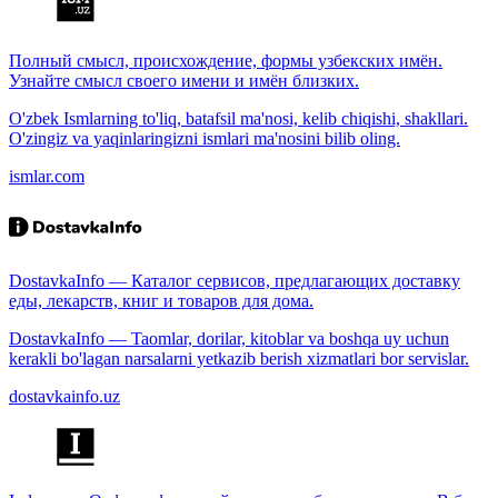
Полный смысл, происхождение, формы узбекских имён.
Узнайте смысл своего имени и имён близких.
O'zbek Ismlarning to'liq, batafsil ma'nosi, kelib chiqishi, shakllari.
O'zingiz va yaqinlaringizni ismlari ma'nosini bilib oling.
ismlar.com
DostavkaInfo — Каталог сервисов, предлагающих доставку
еды, лекарств, книг и товаров для дома.
DostavkaInfo — Taomlar, dorilar, kitoblar va boshqa uy uchun
kerakli bo'lagan narsalarni yetkazib berish xizmatlari bor servislar.
dostavkainfo.uz