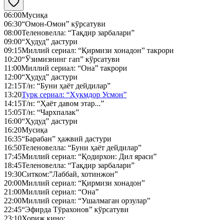
06:00
Мусиқа
06:30
“Омон-Омон” кўрсатуви
08:00
Теленовелла: “Тақдир зарбалари”
09:00
“Ҳудуд” дастури
09:15
Миллий сериал: “Қирмизи хонадон” такрори
10:20
“Ўзимизнинг гап” кўрсатуви
11:00
Миллий сериал: “Она” такрори
12:00
“Ҳудуд” дастури
12:15
Т/н: “Буни ҳаёт дейдилар”
13:20
Турк сериал: “Ҳукмдор Усмон”
14:15
Т/н: “Ҳаёт давом этар...”
15:05
Т/н: “Чархпалак”
16:00
“Ҳудуд” дастури
16:20
Мусиқа
16:35
“Барабан” ҳажвий дастури
16:50
Теленовелла: “Буни ҳаёт дейдилар”
17:45
Миллий сериал: “Қодирхон: Дил яраси”
18:45
Теленовелла: “Тақдир зарбалари”
19:30
Ситком:”Лаббай, хотинжон”
20:00
Миллий сериал: “Қирмизи хонадон”
21:00
Миллий сериал: “Она”
22:00
Миллий сериал: “Ушалмаган орзулар”
22:45
“Эфирда Тўрахонов” кўрсатуви
23:10
Хориж кино: