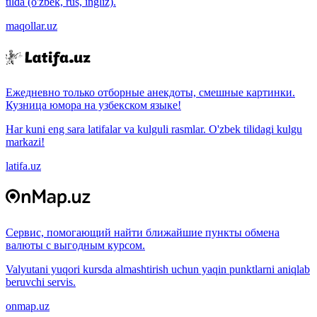
tilda (o'zbek, rus, ingliz).
maqollar.uz
Ежедневно только отборные анекдоты, смешные картинки.
Кузница юмора на узбекском языке!
Har kuni eng sara latifalar va kulguli rasmlar. O'zbek tilidagi kulgu
markazi!
latifa.uz
Сервис, помогающий найти ближайшие пункты обмена
валюты с выгодным курсом.
Valyutani yuqori kursda almashtirish uchun yaqin punktlarni aniqlab
beruvchi servis.
onmap.uz