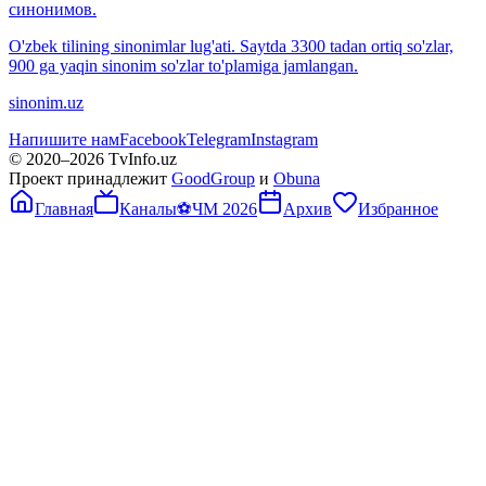
синонимов.
O'zbek tilining sinonimlar lug'ati. Saytda 3300 tadan ortiq so'zlar,
900 ga yaqin sinonim so'zlar to'plamiga jamlangan.
sinonim.uz
Напишите нам
Facebook
Telegram
Instagram
© 2020–
2026
TvInfo.uz
Проект принадлежит
GoodGroup
и
Obuna
Главная
Каналы
⚽
ЧМ 2026
Архив
Избранное