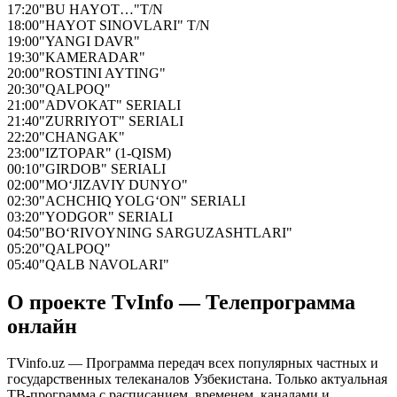
17:20
"BU HAYOT…"T/N
18:00
"HAYOT SINOVLARI" T/N
19:00
"YANGI DAVR"
19:30
"KAMERADAR"
20:00
"ROSTINI AYTING"
20:30
"QALPOQ"
21:00
"ADVOKAT" SERIALI
21:40
"ZURRIYOT" SERIALI
22:20
"CHANGAK"
23:00
"IZTOPAR" (1-QISM)
00:10
"GIRDOB" SERIALI
02:00
"MO‘JIZAVIY DUNYO"
02:30
"ACHCHIQ YOLG‘ON" SERIALI
03:20
"YODGOR" SERIALI
04:50
"BO‘RIVOYNING SARGUZASHTLARI"
05:20
"QALPOQ"
05:40
"QALB NAVOLARI"
О проекте TvInfo — Телепрограмма
онлайн
TVinfo.uz — Программа передач всех популярных частных и
государственных телеканалов Узбекистана. Только актуальная
ТВ-программа с расписанием, временем, каналами и