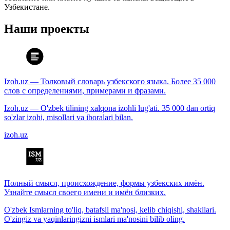
Узбекистане.
Наши проекты
Izoh.uz — Толковый словарь узбекского языка. Более 35 000
слов с определениями, примерами и фразами.
Izoh.uz — O'zbek tilining xalqona izohli lug'ati. 35 000 dan ortiq
so'zlar izohi, misollari va iboralari bilan.
izoh.uz
Полный смысл, происхождение, формы узбекских имён.
Узнайте смысл своего имени и имён близких.
O'zbek Ismlarning to'liq, batafsil ma'nosi, kelib chiqishi, shakllari.
O'zingiz va yaqinlaringizni ismlari ma'nosini bilib oling.