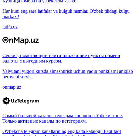
Кузница юмора на узбекском языке!
Har kuni eng sara latifalar va kulguli rasmlar. O'zbek tilidagi kulgu
markazi!
latifa.uz
Сервис, помогающий найти ближайшие пункты обмена
валюты с выгодным курсом.
Valyutani yuqori kursda almashtirish uchun yaqin punktlarni aniqlab
beruvchi servis.
onmap.uz
Самый большой каталог телеграм каналов в Узбекистане.
Только активные каналы по категориям.
O'zbekcha telegram kanallarining eng katta katalogi. Faqt faol