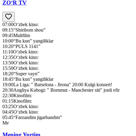
ZO‘R TV
07:00
O‘zbek kino:
09:15
“Shiribom shou”
09:45
Multfilm
10:00
“Bu kun” yangiliklar
10:20
“PULS 1141”
11:10
O‘zbek kino:
12:35
O‘zbek kino:
13:50
O‘zbek kino:
15:50
O‘zbek kino:
18:20
“Super vayn”
18:45
“Bu kun” yangiliklar
19:00
La Liga: " Barselona - Jirona" 20:00 Kulgi konsert!
20:30
Angliya Kubogi: " Bornmut - Manchester siti" jonli efir
22:30
Kinofilm:
01:15
Kinofilm:
03:25
O‘zbek kino:
04:45
O‘zbek kino:
05:45
“Farzandim jigarbandim”
Me
Mening Yurtim