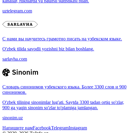
kanallar, ruknlarda va batafsil statistikasi bilan.
uztelegram.com
С нами вы научитесь грамотно писать на узбекском языке.
O'zbek tilida savodli yozishni biz bilan boshlang.
sarlavha.com
Словарь синонимов узбекского языка. Более 3300 слов и 900
синонимов.
O'zbek tilining sinonimlar lug'ati. Saytda 3300 tadan ortiq so'zlar,
900 ga yaqin sinonim so'zlar to'plamiga jamlangan.
sinonim.uz
Напишите нам
Facebook
Telegram
Instagram