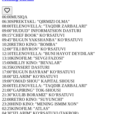
06:00
MUSIQA
06:30
SPREKTAKL: "QIRMIZI OLMA"
08:00
TELENOVELLA: "TAQDIR ZARBALARI"
09:00
"HUDUD" INFORMATSION DASTURI
09:15
"CHEF BOOK" KO‘RSATUVI
09:45
"BUGUN YAKSHANBA" KO‘RSATUVI
10:20
RETRO KINO: "BOMBA"
12:00
"TILI BIYRON" KO‘RSATUVI
12:10
TELENOVELLA: "BUNI HAYOT DEYDILAR"
13:10
KINOFILM: "SEVGI FAZOSI"
15:00
MILLIY KINO: "BEVALAR"
16:35
KONSERT DASTURI
17:00
"BUGUN BAYRAM" KO‘RSATUVI
18:00
"IZLARIM" KO‘RSATUVI
19:00
"OMAD SHOU" KAPITAL SHOUSI
20:00
TELENOVELLA: "TAQDIR ZARBALARI"
21:00
"GAPIRING" TOK-SHOUSI
21:30
"KULIB BORAMIZ" KO‘RSATUVI
22:00
RETRO KINO: "SUYUNCHI"
23:20
HIND KINO: "MENING ISMIM XON"
02:25
KINOFILM: "ATLAS"
04:30
"IZLARIM" KO‘RSATUVI (TAKROR)