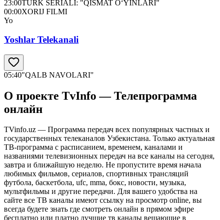
23:00
TURK SERIALI: "QISMAT O‘YINLARI"
00:00
XORIJ FILMI
Yo
Yoshlar Telekanali
05:40
"QALB NAVOLARI"
О проекте TvInfo — Телепрограмма
онлайн
TVinfo.uz — Программа передач всех популярных частных и
государственных телеканалов Узбекистана. Только актуальная
ТВ-программа с расписанием, временем, каналами и
названиями телевизионных передач на все каналы на сегодня,
завтра и ближайшую неделю. Не пропустите время начала
любимых фильмов, сериалов, спортивных трансляций
футбола, баскетбола, ufc, mma, бокс, новости, музыка,
мультфильмы и другие передачи. Для вашего удобства на
сайте все ТВ каналы имеют ссылку на просмотр online, вы
всегда будете знать где смотреть онлайн в прямом эфире
бесплатно или платно лучшие тв каналы вещающие в