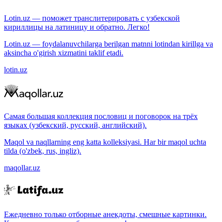
Lotin.uz — поможет транслитерировать с узбекской
кириллицы на латиницу и обратно. Легко!
Lotin.uz — foydalanuvchilarga berilgan matnni lotindan kirillga va
aksincha o'girish xizmatini taklif etadi.
lotin.uz
Самая большая коллекция пословиц и поговорок на трёх
языках (узбекский, русский, английский).
Maqol va naqllarning eng katta kolleksiyasi. Har bir maqol uchta
tilda (o'zbek, rus, ingliz).
maqollar.uz
Ежедневно только отборные анекдоты, смешные картинки.