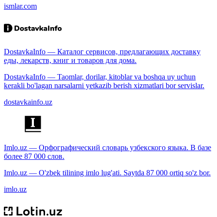
ismlar.com
DostavkaInfo — Каталог сервисов, предлагающих доставку
еды, лекарств, книг и товаров для дома.
DostavkaInfo — Taomlar, dorilar, kitoblar va boshqa uy uchun
kerakli bo'lagan narsalarni yetkazib berish xizmatlari bor servislar.
dostavkainfo.uz
Imlo.uz — Орфографический словарь узбекского языка. В базе
более 87 000 слов.
Imlo.uz — O'zbek tilining imlo lug'ati. Saytda 87 000 ortiq so'z bor.
imlo.uz