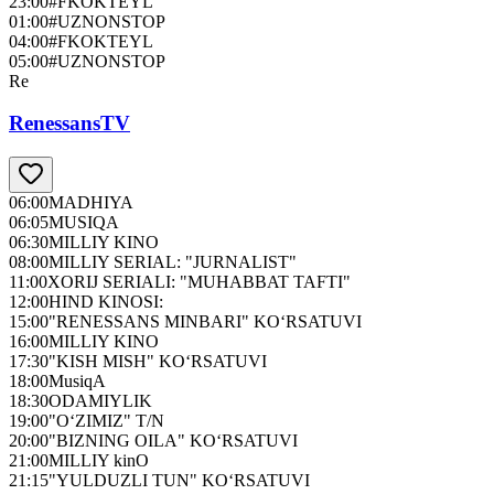
23:00
#FKOKTEYL
01:00
#UZNONSTOP
04:00
#FKOKTEYL
05:00
#UZNONSTOP
Re
RenessansTV
06:00
MADHIYA
06:05
MUSIQA
06:30
MILLIY KINO
08:00
MILLIY SERIAL: "JURNALIST"
11:00
XORIJ SERIALI: "MUHABBAT TAFTI"
12:00
HIND KINOSI:
15:00
"RENESSANS MINBARI" KO‘RSATUVI
16:00
MILLIY KINO
17:30
"KISH MISH" KO‘RSATUVI
18:00
MusiqA
18:30
ODAMIYLIK
19:00
"O‘ZIMIZ" T/N
20:00
"BIZNING OILA" KO‘RSATUVI
21:00
MILLIY kinO
21:15
"YULDUZLI TUN" KO‘RSATUVI