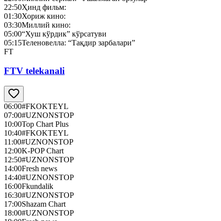
22:50
Ҳинд фильм:
01:30
Хориж кино:
03:30
Миллий кино:
05:00
“Хуш кўрдик” кўрсатуви
05:15
Теленовелла: “Тақдир зарбалари”
FT
FTV telekanali
06:00
#FKOKTEYL
07:00
#UZNONSTOP
10:00
Top Chart Plus
10:40
#FKOKTEYL
11:00
#UZNONSTOP
12:00
K-POP Chart
12:50
#UZNONSTOP
14:00
Fresh news
14:40
#UZNONSTOP
16:00
Fkundalik
16:30
#UZNONSTOP
17:00
Shazam Chart
18:00
#UZNONSTOP