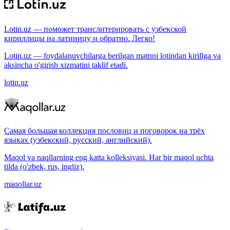
Lotin.uz — поможет транслитерировать с узбекской
кириллицы на латиницу и обратно. Легко!
Lotin.uz — foydalanuvchilarga berilgan matnni lotindan kirillga va
aksincha o'girish xizmatini taklif etadi.
lotin.uz
Самая большая коллекция пословиц и поговорок на трёх
языках (узбекский, русский, английский).
Maqol va naqllarning eng katta kolleksiyasi. Har bir maqol uchta
tilda (o'zbek, rus, ingliz).
maqollar.uz