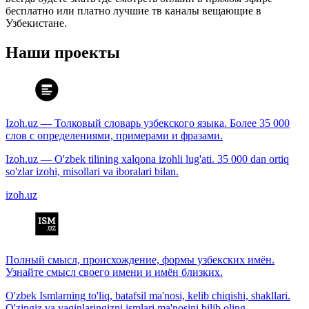
бесплатно или платно лучшие тв каналы вещающие в
Узбекистане.
Наши проекты
Izoh.uz — Толковый словарь узбекского языка. Более 35 000
слов с определениями, примерами и фразами.
Izoh.uz — O'zbek tilining xalqona izohli lug'ati. 35 000 dan ortiq
so'zlar izohi, misollari va iboralari bilan.
izoh.uz
Полный смысл, происхождение, формы узбекских имён.
Узнайте смысл своего имени и имён близких.
O'zbek Ismlarning to'liq, batafsil ma'nosi, kelib chiqishi, shakllari.
O'zingiz va yaqinlaringizni ismlari ma'nosini bilib oling.