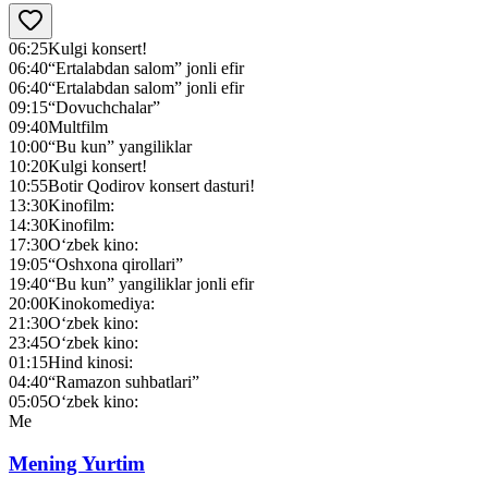
06:25
Kulgi konsert!
06:40
“Ertalabdan salom” jonli efir
06:40
“Ertalabdan salom” jonli efir
09:15
“Dovuchchalar”
09:40
Multfilm
10:00
“Bu kun” yangiliklar
10:20
Kulgi konsert!
10:55
Botir Qodirov konsert dasturi!
13:30
Kinofilm:
14:30
Kinofilm:
17:30
O‘zbek kino:
19:05
“Oshxona qirollari”
19:40
“Bu kun” yangiliklar jonli efir
20:00
Kinokomediya:
21:30
O‘zbek kino:
23:45
O‘zbek kino:
01:15
Hind kinosi:
04:40
“Ramazon suhbatlari”
05:05
O‘zbek kino:
Me
Mening Yurtim