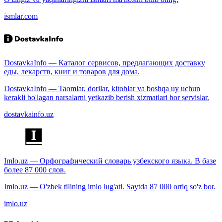
ismlar.com
DostavkaInfo — Каталог сервисов, предлагающих доставку
еды, лекарств, книг и товаров для дома.
DostavkaInfo — Taomlar, dorilar, kitoblar va boshqa uy uchun
kerakli bo'lagan narsalarni yetkazib berish xizmatlari bor servislar.
dostavkainfo.uz
Imlo.uz — Орфографический словарь узбекского языка. В базе
более 87 000 слов.
Imlo.uz — O'zbek tilining imlo lug'ati. Saytda 87 000 ortiq so'z bor.
imlo.uz