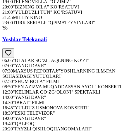
19:00
TELENOVELLA: "O‘ZIMIZ"
20:00
"BIZNING OILA" KO‘RSATUVI
21:00
"YULDUZLI TUN" KO‘RSATUVI
21:45
MILLIY KINO
23:00
TURK SERIALI: "QISMAT O‘YINLARI"
Yo
Yoshlar Telekanali
06:05
"OTALAR SO‘ZI - AQLNING KO‘ZI"
07:00
"YANGI DAVR"
07:30
MAXSUS REPORTAJ:"YOSHLARNING ILM-FAN
SOHASIDAGI YUTUQLARI"
07:50
"SHUM BOLA" FILMI
08:50
"SEN AZIZVA MUQADDASSAN AYOL" KONSERTI
12:30
"KELINLAR QO‘ZG‘OLONI" SPEKTAKLI
14:00
"YANGI DAVR"
14:30
"IBRAT" FILMI
16:45
"YULDUZ USMONOVA KONSERTI"
18:30
"ESKI TELEVIZOR"
19:00
"YANGI DAVR"
19:40
"QALPOQ"
20:20
"FAYZLI QISHLOQHANGOMALARI"