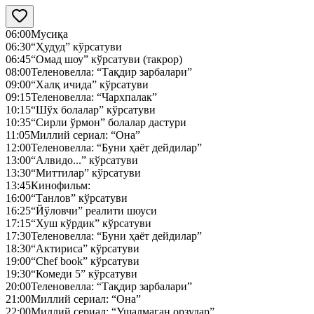
06:00
Мусиқа
06:30
“Ҳудуд” кўрсатуви
06:45
“Омад шоу” кўрсатуви (такрор)
08:00
Теленовелла: “Тақдир зарбалари”
09:00
“Халқ ичида” кўрсатуви
09:15
Теленовелла: “Чархпалак”
10:15
“Шўх болалар” кўрсатуви
10:35
“Сирли ўрмон” болалар дастури
11:05
Миллий сериал: “Она”
12:00
Теленовелла: “Буни ҳаёт дейдилар”
13:00
“Алвидо...” кўрсатуви
13:30
“Миттилар” кўрсатуви
13:45
Кинофильм:
16:00
“Танлов” кўрсатуви
16:25
“Йўловчи” реалити шоуси
17:15
“Хуш кўрдик” кўрсатуви
17:30
Теленовелла: “Буни ҳаёт дейдилар”
18:30
“Актириса” кўрсатуви
19:00
“Chef book” кўрсатуви
19:30
“Комеди 5” кўрсатуви
20:00
Теленовелла: “Тақдир зарбалари”
21:00
Миллий сериал: “Она”
22:00
Миллий сериал: “Ушалмаган орзулар”