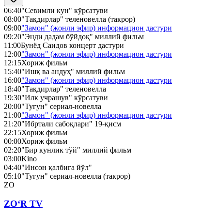
06:40
"Севимли кун" кўрсатуви
08:00
"Тақдирлар" теленовелла (такрор)
09:00
"Замон" (жонли эфир) информацион дастури
09:20
"Энди дадам бўйдоқ" миллий фильм
11:00
Бунёд Саидов концерт дастури
12:00
"Замон" (жонли эфир) информацион дастури
12:15
Хориж фильм
15:40
"Ишқ ва андуҳ" миллий фильм
16:00
"Замон" (жонли эфир) информацион дастури
18:40
"Тақдирлар" теленовелла
19:30
"Илк учрашув" кўрсатуви
20:00
"Тугун" сериал-новелла
21:00
"Замон" (жонли эфир) информацион дастури
21:20
"Ибртали сабоқлари" 19-қисм
22:15
Хориж фильм
00:00
Хориж фильм
02:20
"Бир кунлик тўй" миллий фильм
03:00
Kino
04:40
"Инсон қалбига йўл"
05:10
"Тугун" сериал-новелла (такрор)
ZO
ZO‘R TV