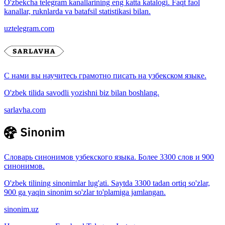
O'zbekcha telegram kanallarining eng katta katalogi. Faqt faol
kanallar, ruknlarda va batafsil statistikasi bilan.
uztelegram.com
С нами вы научитесь грамотно писать на узбекском языке.
O'zbek tilida savodli yozishni biz bilan boshlang.
sarlavha.com
Словарь синонимов узбекского языка. Более 3300 слов и 900
синонимов.
O'zbek tilining sinonimlar lug'ati. Saytda 3300 tadan ortiq so'zlar,
900 ga yaqin sinonim so'zlar to'plamiga jamlangan.
sinonim.uz