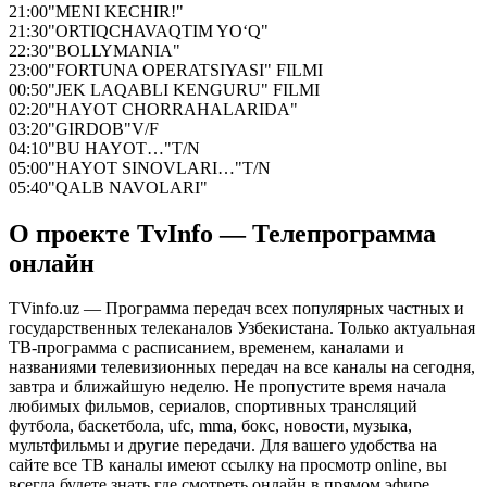
21:00
"MENI KECHIR!"
21:30
"ORTIQCHAVAQTIM YO‘Q"
22:30
"BOLLYMANIA"
23:00
"FORTUNA OPERATSIYASI" FILMI
00:50
"JEK LAQABLI KENGURU" FILMI
02:20
"HAYOT CHORRAHALARIDA"
03:20
"GIRDOB"V/F
04:10
"BU HAYOT…"T/N
05:00
"HAYOT SINOVLARI…"T/N
05:40
"QALB NAVOLARI"
О проекте TvInfo — Телепрограмма
онлайн
TVinfo.uz — Программа передач всех популярных частных и
государственных телеканалов Узбекистана. Только актуальная
ТВ-программа с расписанием, временем, каналами и
названиями телевизионных передач на все каналы на сегодня,
завтра и ближайшую неделю. Не пропустите время начала
любимых фильмов, сериалов, спортивных трансляций
футбола, баскетбола, ufc, mma, бокс, новости, музыка,
мультфильмы и другие передачи. Для вашего удобства на
сайте все ТВ каналы имеют ссылку на просмотр online, вы
всегда будете знать где смотреть онлайн в прямом эфире