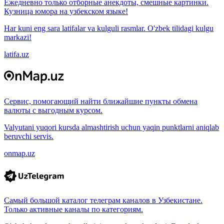
Ежедневно только отборные анекдоты, смешные картинки.
Кузница юмора на узбекском языке!
Har kuni eng sara latifalar va kulguli rasmlar. O'zbek tilidagi kulgu
markazi!
latifa.uz
Сервис, помогающий найти ближайшие пункты обмена
валюты с выгодным курсом.
Valyutani yuqori kursda almashtirish uchun yaqin punktlarni aniqlab
beruvchi servis.
onmap.uz
Самый большой каталог телеграм каналов в Узбекистане.
Только активные каналы по категориям.