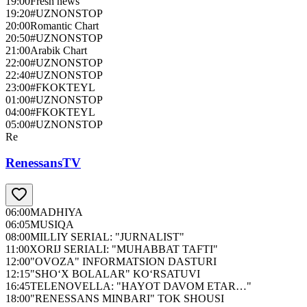
19:00
Fresh news
19:20
#UZNONSTOP
20:00
Romantic Chart
20:50
#UZNONSTOP
21:00
Arabik Chart
22:00
#UZNONSTOP
22:40
#UZNONSTOP
23:00
#FKOKTEYL
01:00
#UZNONSTOP
04:00
#FKOKTEYL
05:00
#UZNONSTOP
Re
RenessansTV
06:00
MADHIYA
06:05
MUSIQA
08:00
MILLIY SERIAL: "JURNALIST"
11:00
XORIJ SERIALI: "MUHABBAT TAFTI"
12:00
"OVOZA" INFORMATSION DASTURI
12:15
"SHO‘X BOLALAR" KO‘RSATUVI
16:45
TELENOVELLA: "HAYOT DAVOM ETAR…"
18:00
"RENESSANS MINBARI" TOK SHOUSI