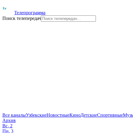
Телепрограмма
Поиск телепередач
Все каналы
Узбекские
Новостные
Кино
Детские
Спортивные
Муз
Архив
Вс, 2
Пн, 3