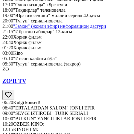
17:10
"Олов пазанда" кўрсатуви
18:00
"Тақдирлар" теленовелла
19:00
"Юрагим сеники" миллий сериал 42-қисм
20:00
"Тугун" сериал-новелла
21:00
"Замон" (жонли эфир) информацион дастури
21:15
"Ибратли сабоқлар" 12-қисм
22:00
Хориж фильм
23:40
Хориж фильм
01:20
Хориж фильм
03:00
Kino
05:10
"Инсон қалбига йўл"
05:30
"Тугун" сериал-новелла (такрор)
ZO
ZO‘R TV
06:20
Kulgi konsert!
06:40
"ERTALABDAN SALOM" JONLI EFIR
09:00
"SEVGI IZTIROBI" TURK SERIALI
10:00
"BU KUN" YANGILIKLAR JONLI EFIR
10:20
OZBEK KINO:
12:15
KINOFILM: