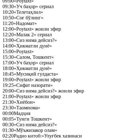
09:00
«Poytaxt»
09:30
«Уч баҳор» сериал
10:20
«Телетаҳлил»
10:50
«Соғ бўлинг»
11:20
«Надомат»
12:00
«Poytaxt» жоили эфир
12:20
«Малак 2» сериал
13:00
«Сиз нима дейсиз?»
14:00
«Ҳикматли дунё»
15:00
«Poytaxt»
15:30
«Салом, Тошкент»
17:00
«Уч баҳор» сериал
18:00
«Ҳикматли дунё»
18:45
«Мусиқий гулдаста»
19:00
«Poytaxt» жонли эфир
19:25
«Сифат назорати»
20:00
«Сиз нима дейсиз?» жонли эфир
21:00
«Poytaxt» жонли эфир
21:30
«Хиёбон»
23:30
«Таомнома»
00:00
Мадҳия
00:05
«Тунги Тошкент»
00:30
«Сиз нима дейсиз?»
01:30
«Мўъжизакор олам»
02:20
Радио китоб:«Улуғбек хазинаси