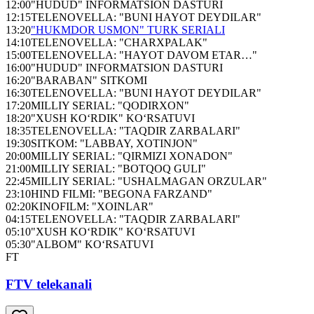
12:00
"HUDUD" INFORMATSION DASTURI
12:15
TELENOVELLA: "BUNI HAYOT DEYDILAR"
13:20
"HUKMDOR USMON" TURK SERIALI
14:10
TELENOVELLA: "CHARXPALAK"
15:00
TELENOVELLA: "HAYOT DAVOM ETAR…"
16:00
"HUDUD" INFORMATSION DASTURI
16:20
"BARABAN" SITKOMI
16:30
TELENOVELLA: "BUNI HAYOT DEYDILAR"
17:20
MILLIY SERIAL: "QODIRXON"
18:20
"XUSH KO‘RDIK" KO‘RSATUVI
18:35
TELENOVELLA: "TAQDIR ZARBALARI"
19:30
SITKOM: "LABBAY, XOTINJON"
20:00
MILLIY SERIAL: "QIRMIZI XONADON"
21:00
MILLIY SERIAL: "BOTQOQ GULI"
22:45
MILLIY SERIAL: "USHALMAGAN ORZULAR"
23:10
HIND FILMI: "BEGONA FARZAND"
02:20
KINOFILM: "XOINLAR"
04:15
TELENOVELLA: "TAQDIR ZARBALARI"
05:10
"XUSH KO‘RDIK" KO‘RSATUVI
05:30
"ALBOM" KO‘RSATUVI
FT
FTV telekanali