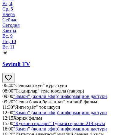
Вт, 4
Ср, 5
Вчера
Сейчас
Сегодня
Завтра
Вс, 9
Пн, 10
Вт, 11
Se
Sevimli TV
06:40
"Севимли кун" кўрсатуви
08:00
"Тақдирлар" теленовелла (такрор)
09:00
"Замон" (жонли эфир) информацион дастури
09:20
"Севги балки бу жаннат" миллий фильм
11:30
"Янги ҳаёт" ток шоуси
12:00
"Замон" (жонли эфир) информацион дастури
12:15
Хориж фильм
15:00
"Қўрғон сирлари" Туркия сериали 219-қисм
16:00
"Замон" (жонли эфир) информацион дастури
16:20
"Имтиҳон алангаси" миллий сериал 4-қисм