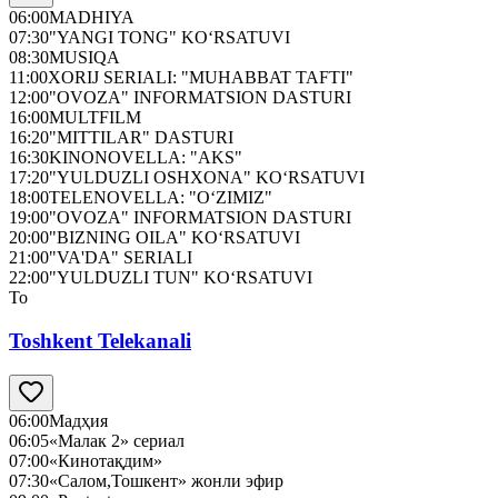
06:00
MADHIYA
07:30
"YANGI TONG" KO‘RSATUVI
08:30
MUSIQA
11:00
XORIJ SERIALI: "MUHABBAT TAFTI"
12:00
"OVOZA" INFORMATSION DASTURI
16:00
MULTFILM
16:20
"MITTILAR" DASTURI
16:30
KINONOVELLA: "AKS"
17:20
"YULDUZLI OSHXONA" KO‘RSATUVI
18:00
TELENOVELLA: "O‘ZIMIZ"
19:00
"OVOZA" INFORMATSION DASTURI
20:00
"BIZNING OILA" KO‘RSATUVI
21:00
"VA'DA" SERIALI
22:00
"YULDUZLI TUN" KO‘RSATUVI
To
Toshkent Telekanali
06:00
Мадҳия
06:05
«Малак 2» сериал
07:00
«Кинотақдим»
07:30
«Салом,Тошкент» жонли эфир