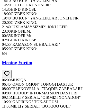
14:10
"BU KUN" YANGILIKLAR
14:20
"FUTBOL KUNDALIK"
14:35
HIND KINOSI:
18:00
O‘ZBEK KINO:
19:40
"BU KUN" YANGILIKLAR JONLI EFIR
20:00
O‘ZBEK KINO:
21:40
"UXLAMAYSIZMI?" JONLI EFIR
23:00
KINOFILM:
00:35
KINOFILM:
02:05
HIND KINOSI:
04:55
"RAMAZON SUHBATLARI"
05:20
O‘ZBEK KINO:
Me
Mening Yurtim
06:00
MUSIQA
06:45
"OMON-OMON" TONGGI DASTUR
08:00
TELENOVELLA: "TAQDIR ZARBALARI"
09:00
"HUDUD" INFORMATSION DASTURI
09:15
MILLIY SERIAL: "QIRMIZI XONADON"
10:20
"GAPIRING" TOK-SHOUSI
11:00
MILLIY SERIAL: "BOTQOQ GULI"