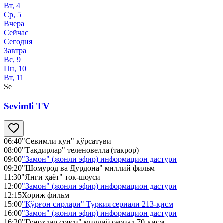
Вт, 4
Ср, 5
Вчера
Сейчас
Сегодня
Завтра
Вс, 9
Пн, 10
Вт, 11
Se
Sevimli TV
06:40
"Севимли кун" кўрсатуви
08:00
"Тақдирлар" теленовелла (такрор)
09:00
"Замон" (жонли эфир) информацион дастури
09:20
"Шомурод ва Дурдона" миллий фильм
11:30
"Янги ҳаёт" ток-шоуси
12:00
"Замон" (жонли эфир) информацион дастури
12:15
Хориж фильм
15:00
"Қўрғон сирлари" Туркия сериали 213-қисм
16:00
"Замон" (жонли эфир) информацион дастури
16:20
"Гуноҳлар сояси" миллий сериал 70-қисм