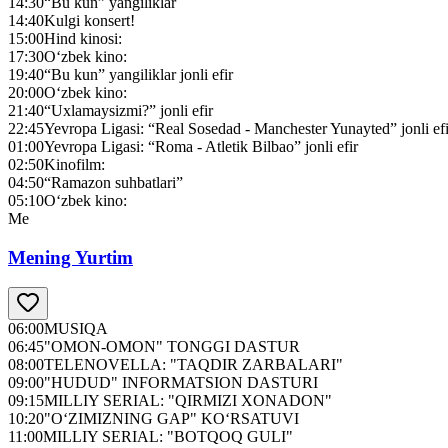
14:30
“Bu kun” yangiliklar
14:40
Kulgi konsert!
15:00
Hind kinosi:
17:30
O‘zbek kino:
19:40
“Bu kun” yangiliklar jonli efir
20:00
O‘zbek kino:
21:40
“Uxlamaysizmi?” jonli efir
22:45
Yevropa Ligasi: “Real Sosedad - Manchester Yunayted” jonli efi
01:00
Yevropa Ligasi: “Roma - Atletik Bilbao” jonli efir
02:50
Kinofilm:
04:50
“Ramazon suhbatlari”
05:10
O‘zbek kino:
Me
Mening Yurtim
06:00
MUSIQA
06:45
"OMON-OMON" TONGGI DASTUR
08:00
TELENOVELLA: "TAQDIR ZARBALARI"
09:00
"HUDUD" INFORMATSION DASTURI
09:15
MILLIY SERIAL: "QIRMIZI XONADON"
10:20
"O‘ZIMIZNING GAP" KO‘RSATUVI
11:00
MILLIY SERIAL: "BOTQOQ GULI"