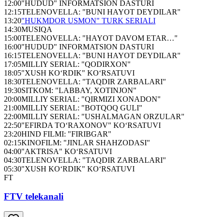
12:00
"HUDUD" INFORMATSION DASTURI
12:15
TELENOVELLA: "BUNI HAYOT DEYDILAR"
13:20
"HUKMDOR USMON" TURK SERIALI
14:30
MUSIQA
15:00
TELENOVELLA: "HAYOT DAVOM ETAR…"
16:00
"HUDUD" INFORMATSION DASTURI
16:15
TELENOVELLA: "BUNI HAYOT DEYDILAR"
17:05
MILLIY SERIAL: "QODIRXON"
18:05
"XUSH KO‘RDIK" KO‘RSATUVI
18:30
TELENOVELLA: "TAQDIR ZARBALARI"
19:30
SITKOM: "LABBAY, XOTINJON"
20:00
MILLIY SERIAL: "QIRMIZI XONADON"
21:00
MILLIY SERIAL: "BOTQOQ GULI"
22:00
MILLIY SERIAL: "USHALMAGAN ORZULAR"
22:50
"EFIRDA TO‘RAXONOV" KO‘RSATUVI
23:20
HIND FILMI: "FIRIBGAR"
02:15
KINOFILM: "JINLAR SHAHZODASI"
04:00
"AKTRISA" KO‘RSATUVI
04:30
TELENOVELLA: "TAQDIR ZARBALARI"
05:30
"XUSH KO‘RDIK" KO‘RSATUVI
FT
FTV telekanali