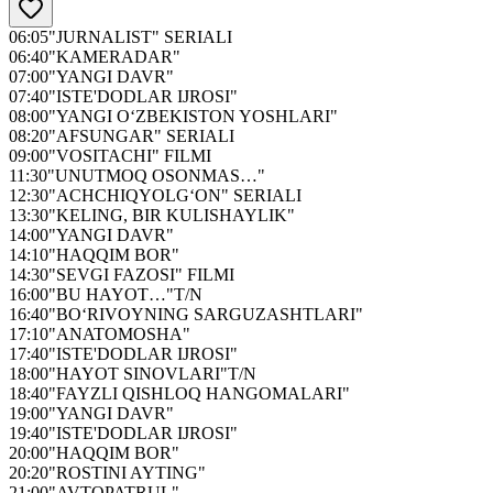
06:05
"JURNALIST" SERIALI
06:40
"KAMERADAR"
07:00
"YANGI DAVR"
07:40
"ISTE'DODLAR IJROSI"
08:00
"YANGI O‘ZBEKISTON YOSHLARI"
08:20
"AFSUNGAR" SERIALI
09:00
"VOSITACHI" FILMI
11:30
"UNUTMOQ OSONMAS…"
12:30
"ACHCHIQYOLG‘ON" SERIALI
13:30
"KELING, BIR KULISHAYLIK"
14:00
"YANGI DAVR"
14:10
"HAQQIM BOR"
14:30
"SEVGI FAZOSI" FILMI
16:00
"BU HAYOT…"T/N
16:40
"BO‘RIVOYNING SARGUZASHTLARI"
17:10
"ANATOMOSHA"
17:40
"ISTE'DODLAR IJROSI"
18:00
"HAYOT SINOVLARI"T/N
18:40
"FAYZLI QISHLOQ HANGOMALARI"
19:00
"YANGI DAVR"
19:40
"ISTE'DODLAR IJROSI"
20:00
"HAQQIM BOR"
20:20
"ROSTINI AYTING"
21:00
"AVTOPATRUL"