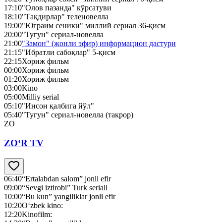
17:10
"Олов пазанда" кўрсатуви
18:10
"Тақдирлар" теленовелла
19:00
"Юграим сеники" миллий сериал 36-қисм
20:00
"Тугун" сериал-новелла
21:00
"Замон" (жонли эфир) информацион дастури
21:15
"Ибратли сабоқлар" 5-қисм
22:15
Хориж фильм
00:00
Хориж фильм
01:20
Хориж фильм
03:00
Kino
05:00
Milliy serial
05:10
"Инсон қалбига йўл"
05:40
"Тугун" сериал-новелла (такрор)
ZO
ZO‘R TV
06:40
“Ertalabdan salom” jonli efir
09:00
“Sevgi iztirobi” Turk seriali
10:00
“Bu kun” yangiliklar jonli efir
10:20
O‘zbek kino:
12:20
Kinofilm: