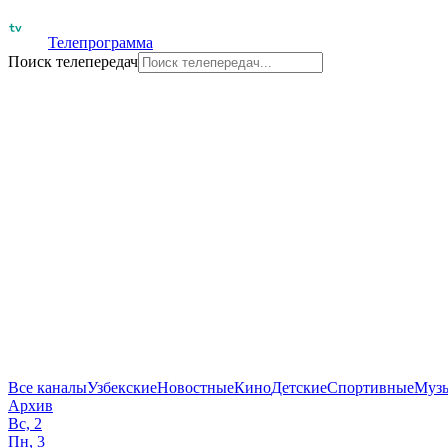
Телепрограмма
Поиск телепередач
Все каналы
Узбекские
Новостные
Кино
Детские
Спортивные
Муз
Архив
Вс, 2
Пн, 3