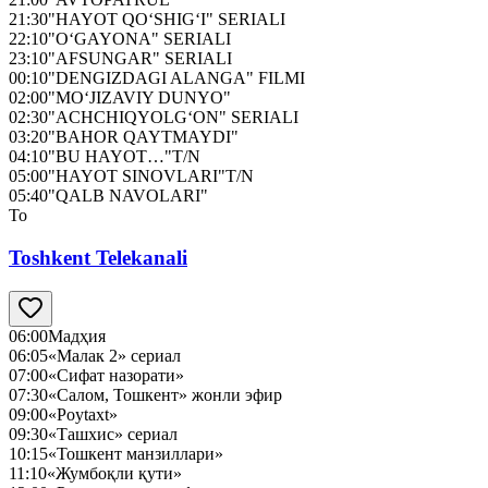
21:30
"HAYOT QO‘SHIG‘I" SERIALI
22:10
"O‘GAYONA" SERIALI
23:10
"AFSUNGAR" SERIALI
00:10
"DENGIZDAGI ALANGA" FILMI
02:00
"MO‘JIZAVIY DUNYO"
02:30
"ACHCHIQYOLG‘ON" SERIALI
03:20
"BAHOR QAYTMAYDI"
04:10
"BU HAYOT…"T/N
05:00
"HAYOT SINOVLARI"T/N
05:40
"QALB NAVOLARI"
To
Toshkent Telekanali
06:00
Мадҳия
06:05
«Малак 2» сериал
07:00
«Сифат назорати»
07:30
«Салом, Тошкент» жонли эфир
09:00
«Poytaxt»
09:30
«Ташхис» сериал
10:15
«Тошкент манзиллари»
11:10
«Жумбоқли қути»