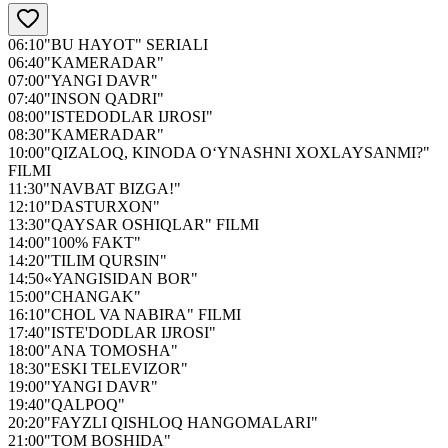
06:10
"BU HAYOT" SERIALI
06:40
"KAMERADAR"
07:00
"YANGI DAVR"
07:40
"INSON QADRI"
08:00
"ISTEDODLAR IJROSI"
08:30
"KAMERADAR"
10:00
"QIZALOQ, KINODA O‘YNASHNI XOXLAYSANMI?"
FILMI
11:30
"NAVBAT BIZGA!"
12:10
"DASTURXON"
13:30
"QAYSAR OSHIQLAR" FILMI
14:00
"100% FAKT"
14:20
"TILIM QURSIN"
14:50
«YANGISIDAN BOR"
15:00
"CHANGAK"
16:10
"CHOL VA NABIRA" FILMI
17:40
"ISTE'DODLAR IJROSI"
18:00
"ANA TOMOSHA"
18:30
"ESKI TELEVIZOR"
19:00
"YANGI DAVR"
19:40
"QALPOQ"
20:20
"FAYZLI QISHLOQ HANGOMALARI"
21:00
"TOM BOSHIDA"