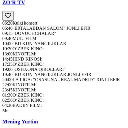
ZO‘R TV
06:20
Kulgi konsert!
06:40
"ERTALABDAN SALOM" JONLI EFIR
09:15
"DOVUCHCHALAR"
09:40
MULTFILM
10:00
"BU KUN"YANGILIKLAR
10:20
O‘ZBEK KINO:
13:00
KINOFILM:
14:45
HIND KINOSI:
17:35
O‘ZBEK KINO:
19:00
"OSHXONA QIROLLARI"
19:40
"BU KUN"YANGILIKLAR JONLI EFIR
20:00
LA LIGA: "OSASUNA - REAL MADRID" JONLI EFIR
22:00
KINOFILM:
23:45
KINOFILM:
01:30
O‘ZBEK KINO:
02:50
O‘ZBEK KINO:
04:30
BADIIY FILM:
Me
Mening Yurtim