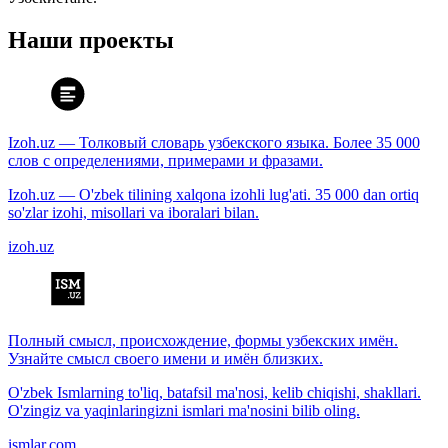
Наши проекты
Izoh.uz — Толковый словарь узбекского языка. Более 35 000
слов с определениями, примерами и фразами.
Izoh.uz — O'zbek tilining xalqona izohli lug'ati. 35 000 dan ortiq
so'zlar izohi, misollari va iboralari bilan.
izoh.uz
Полный смысл, происхождение, формы узбекских имён.
Узнайте смысл своего имени и имён близких.
O'zbek Ismlarning to'liq, batafsil ma'nosi, kelib chiqishi, shakllari.
O'zingiz va yaqinlaringizni ismlari ma'nosini bilib oling.
ismlar.com