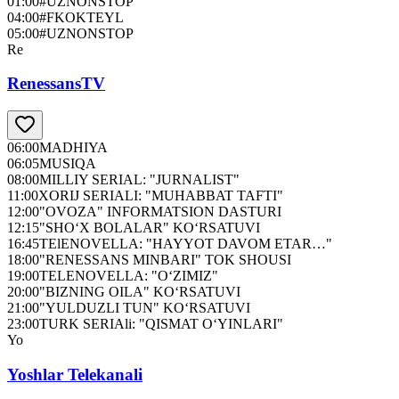
01:00
#UZNONSTOP
04:00
#FKOKTEYL
05:00
#UZNONSTOP
Re
RenessansTV
06:00
MADHIYA
06:05
MUSIQA
08:00
MILLIY SERIAL: "JURNALIST"
11:00
XORIJ SERIALI: "MUHABBAT TAFTI"
12:00
"OVOZA" INFORMATSION DASTURI
12:15
"SHO‘X BOLALAR" KO‘RSATUVI
16:45
TElENOVELLA: "HAYYOT DAVOM ETAR…"
18:00
"RENESSANS MINBARI" TOK SHOUSI
19:00
TELENOVELLA: "O‘ZIMIZ"
20:00
"BIZNING OILA" KO‘RSATUVI
21:00
"YULDUZLI TUN" KO‘RSATUVI
23:00
TURK SERIAli: "QISMAT O‘YINLARI"
Yo
Yoshlar Telekanali