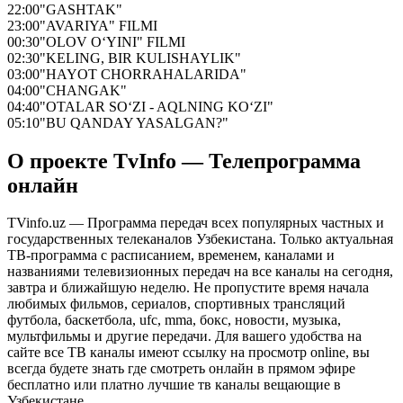
22:00
"GASHTAK"
23:00
"AVARIYA" FILMI
00:30
"OLOV O‘YINI" FILMI
02:30
"KELING, BIR KULISHAYLIK"
03:00
"HAYOT CHORRAHALARIDA"
04:00
"CHANGAK"
04:40
"OTALAR SO‘ZI - AQLNING KO‘ZI"
05:10
"BU QANDAY YASALGAN?"
О проекте TvInfo — Телепрограмма
онлайн
TVinfo.uz — Программа передач всех популярных частных и
государственных телеканалов Узбекистана. Только актуальная
ТВ-программа с расписанием, временем, каналами и
названиями телевизионных передач на все каналы на сегодня,
завтра и ближайшую неделю. Не пропустите время начала
любимых фильмов, сериалов, спортивных трансляций
футбола, баскетбола, ufc, mma, бокс, новости, музыка,
мультфильмы и другие передачи. Для вашего удобства на
сайте все ТВ каналы имеют ссылку на просмотр online, вы
всегда будете знать где смотреть онлайн в прямом эфире
бесплатно или платно лучшие тв каналы вещающие в
Узбекистане.