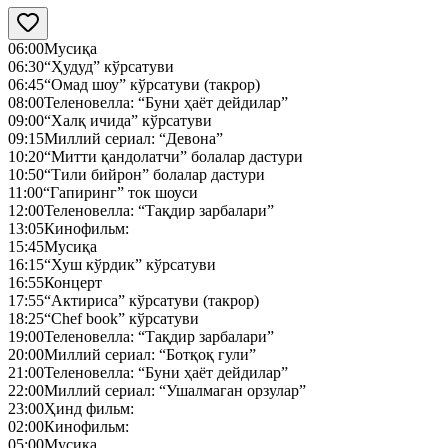
06:00
Мусиқа
06:30
“Ҳудуд” кўрсатуви
06:45
“Омад шоу” кўрсатуви (такрор)
08:00
Теленовелла: “Буни ҳаёт дейдилар”
09:00
“Халқ ичида” кўрсатуви
09:15
Миллий сериал: “Девона”
10:20
“Митти қандолатчи” болалар дастури
10:50
“Тили бийрон” болалар дастури
11:00
“Гапиринг” ток шоуси
12:00
Теленовелла: “Тақдир зарбалари”
13:05
Кинофильм:
15:45
Мусиқа
16:15
“Хуш кўрдик” кўрсатуви
16:55
Концерт
17:55
“Актириса” кўрсатуви (такрор)
18:25
“Chef book” кўрсатуви
19:00
Теленовелла: “Тақдир зарбалари”
20:00
Миллий сериал: “Ботқоқ гули”
21:00
Теленовелла: “Буни ҳаёт дейдилар”
22:00
Миллий сериал: “Ушалмаган орзулар”
23:00
Ҳинд фильм:
02:00
Кинофильм:
05:00
Мусиқа