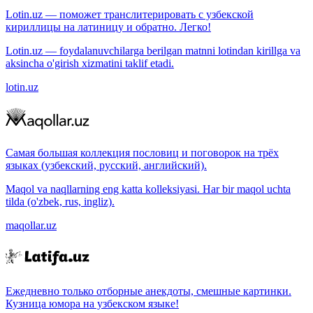
Lotin.uz — поможет транслитерировать с узбекской
кириллицы на латиницу и обратно. Легко!
Lotin.uz — foydalanuvchilarga berilgan matnni lotindan kirillga va
aksincha o'girish xizmatini taklif etadi.
lotin.uz
Самая большая коллекция пословиц и поговорок на трёх
языках (узбекский, русский, английский).
Maqol va naqllarning eng katta kolleksiyasi. Har bir maqol uchta
tilda (o'zbek, rus, ingliz).
maqollar.uz
Ежедневно только отборные анекдоты, смешные картинки.
Кузница юмора на узбекском языке!