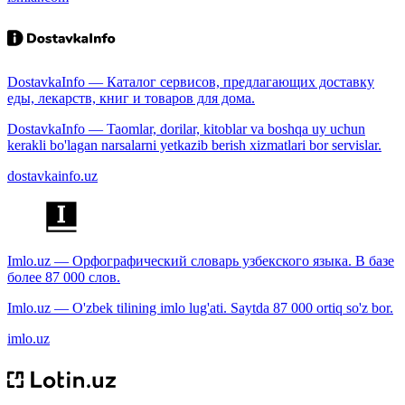
DostavkaInfo — Каталог сервисов, предлагающих доставку
еды, лекарств, книг и товаров для дома.
DostavkaInfo — Taomlar, dorilar, kitoblar va boshqa uy uchun
kerakli bo'lagan narsalarni yetkazib berish xizmatlari bor servislar.
dostavkainfo.uz
Imlo.uz — Орфографический словарь узбекского языка. В базе
более 87 000 слов.
Imlo.uz — O'zbek tilining imlo lug'ati. Saytda 87 000 ortiq so'z bor.
imlo.uz