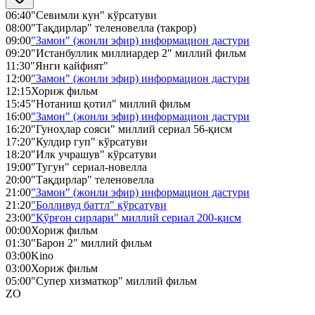
06:40
"Севимли кун" кўрсатуви
08:00
"Тақдирлар" теленовелла (такрор)
09:00
"Замон" (жонли эфир) информацион дастури
09:20
"Истанбуллик миллиардер 2" миллий фильм
11:30
"Янги кайфият"
12:00
"Замон" (жонли эфир) информацион дастури
12:15
Хориж фильм
15:45
"Нотаниш қотил" миллий фильм
16:00
"Замон" (жонли эфир) информацион дастури
16:20
"Гуноҳлар сояси" миллий сериал 56-қисм
17:20
"Кулдир гуп" кўрсатуви
18:20
"Илк учрашув" кўрсатуви
19:00
"Тугун" сериал-новелла
20:00
"Тақдирлар" теленовелла
21:00
"Замон" (жонли эфир) информацион дастури
21:20
"Болливуд баттл" кўрсатуви
23:00
"Қўрғон сирлари" миллий сериал 200-қисм
00:00
Хориж фильм
01:30
"Барон 2" миллий фильм
03:00
Kino
03:00
Хориж фильм
05:00
"Супер хизматкор" миллий фильм
ZO