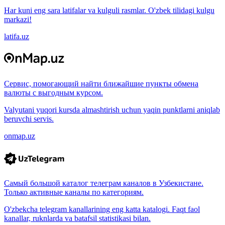
Har kuni eng sara latifalar va kulguli rasmlar. O'zbek tilidagi kulgu
markazi!
latifa.uz
Сервис, помогающий найти ближайшие пункты обмена
валюты с выгодным курсом.
Valyutani yuqori kursda almashtirish uchun yaqin punktlarni aniqlab
beruvchi servis.
onmap.uz
Самый большой каталог телеграм каналов в Узбекистане.
Только активные каналы по категориям.
O'zbekcha telegram kanallarining eng katta katalogi. Faqt faol
kanallar, ruknlarda va batafsil statistikasi bilan.