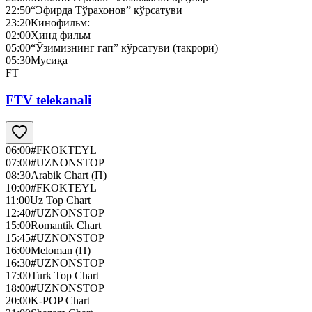
22:50
“Эфирда Тўрахонов” кўрсатуви
23:20
Кинофильм:
02:00
Ҳинд фильм
05:00
“Ўзимизнинг гап” кўрсатуви (такрори)
05:30
Мусиқа
FT
FTV telekanali
06:00
#FKOKTEYL
07:00
#UZNONSTOP
08:30
Arabik Chart (П)
10:00
#FKOKTEYL
11:00
Uz Top Chart
12:40
#UZNONSTOP
15:00
Romantik Chart
15:45
#UZNONSTOP
16:00
Meloman (П)
16:30
#UZNONSTOP
17:00
Turk Top Chart
18:00
#UZNONSTOP
20:00
K-POP Chart