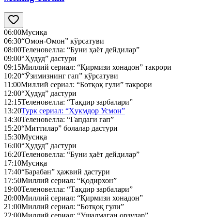
06:00
Мусиқа
06:30
“Омон-Омон” кўрсатуви
08:00
Теленовелла: “Буни ҳаёт дейдилар”
09:00
“Ҳудуд” дастури
09:15
Миллий сериал: “Қирмизи хонадон” такрори
10:20
“Ўзимизнинг гап” кўрсатуви
11:00
Миллий сериал: “Ботқоқ гули” такрори
12:00
“Ҳудуд” дастури
12:15
Теленовелла: “Тақдир зарбалари”
13:20
Турк сериал: “Ҳукмдор Усмон”
14:30
Теленовелла: “Гапдаги гап”
15:20
“Миттилар” болалар дастури
15:30
Мусиқа
16:00
“Ҳудуд” дастури
16:20
Теленовелла: “Буни ҳаёт дейдилар”
17:10
Мусиқа
17:40
“Барабан” ҳажвий дастури
17:50
Миллий сериал: “Қодирхон”
19:00
Теленовелла: “Тақдир зарбалари”
20:00
Миллий сериал: “Қирмизи хонадон”
21:00
Миллий сериал: “Ботқоқ гули”
22:00
Миллий сериал: “Ушалмаган орзулар”