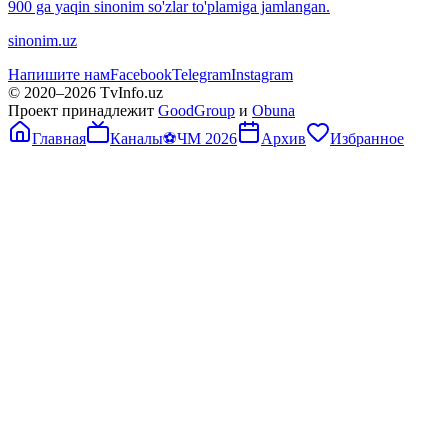
900 ga yaqin sinonim so'zlar to'plamiga jamlangan.
sinonim.uz
Напишите нам
Facebook
Telegram
Instagram
© 2020–
2026
TvInfo.uz
Проект принадлежит
GoodGroup
и
Obuna
Главная
Каналы
⚽
ЧМ 2026
Архив
Избранное