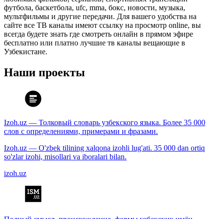
футбола, баскетбола, ufc, mma, бокс, новости, музыка,
мультфильмы и другие передачи. Для вашего удобства на
сайте все ТВ каналы имеют ссылку на просмотр online, вы
всегда будете знать где смотреть онлайн в прямом эфире
бесплатно или платно лучшие тв каналы вещающие в
Узбекистане.
Наши проекты
Izoh.uz — Толковый словарь узбекского языка. Более 35 000
слов с определениями, примерами и фразами.
Izoh.uz — O'zbek tilining xalqona izohli lug'ati. 35 000 dan ortiq
so'zlar izohi, misollari va iboralari bilan.
izoh.uz