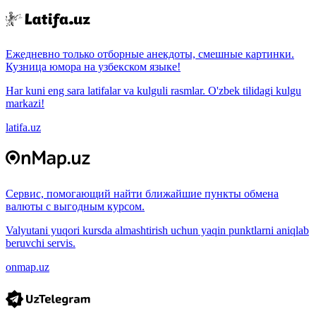
Ежедневно только отборные анекдоты, смешные картинки.
Кузница юмора на узбекском языке!
Har kuni eng sara latifalar va kulguli rasmlar. O'zbek tilidagi kulgu
markazi!
latifa.uz
Сервис, помогающий найти ближайшие пункты обмена
валюты с выгодным курсом.
Valyutani yuqori kursda almashtirish uchun yaqin punktlarni aniqlab
beruvchi servis.
onmap.uz