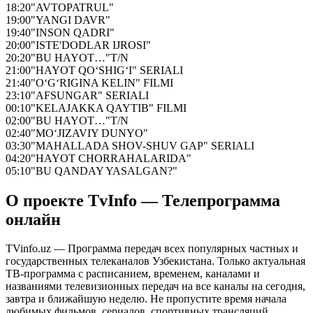
18:20
"AVTOPATRUL"
19:00
"YANGI DAVR"
19:40
"INSON QADRI"
20:00
"ISTE'DODLAR IJROSI"
20:20
"BU HAYOT…"T/N
21:00
"HAYOT QO‘SHIG‘I" SERIALI
21:40
"O‘G‘RIGINA KELIN" FILMI
23:10
"AFSUNGAR" SERIALI
00:10
"KELAJAKKA QAYTIB" FILMI
02:00
"BU HAYOT…"T/N
02:40
"MO‘JIZAVIY DUNYO"
03:30
"MAHALLADA SHOV-SHUV GAP" SERIALI
04:20
"HAYOT CHORRAHALARIDA"
05:10
"BU QANDAY YASALGAN?"
О проекте TvInfo — Телепрограмма
онлайн
TVinfo.uz — Программа передач всех популярных частных и
государственных телеканалов Узбекистана. Только актуальная
ТВ-программа с расписанием, временем, каналами и
названиями телевизионных передач на все каналы на сегодня,
завтра и ближайшую неделю. Не пропустите время начала
любимых фильмов, сериалов, спортивных трансляций