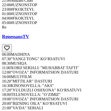
21:00
Shazam Chart
22:00
#UZNONSTOP
23:00
#FKOKTEYL
01:00
#UZNONSTOP
04:00
#FKOKTEYL
05:00
#UZNONSTOP
Re
RenessansTV
06:00
MADHIYA
07:30
"YANGI TONG" KO‘RSATUVI
08:30
MUSIQA
11:00
XORIJ SERIALI: "MUHABBAT TAFTI"
12:00
"OVOZA" INFORMATSION DASTURI
16:00
MULTFILM
16:20
"MITTILAR" DASTURI
16:30
KINONOVELLA: "AKS"
17:20
"YULDUZLI OSHXONA" KO‘RSATUVI
18:00
TELENOVELLA: "O‘ZIMIZ"
19:00
"OVOZA" INFORMATSION DASTURI
20:00
"BIZNING OILA" KO‘RSATUVI
21:00
"VA'DA" SERIALI