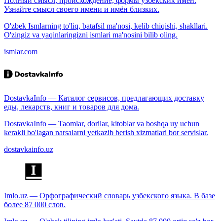
Полный смысл, происхождение, формы узбекских имён.
Узнайте смысл своего имени и имён близких.
O'zbek Ismlarning to'liq, batafsil ma'nosi, kelib chiqishi, shakllari.
O'zingiz va yaqinlaringizni ismlari ma'nosini bilib oling.
ismlar.com
DostavkaInfo — Каталог сервисов, предлагающих доставку
еды, лекарств, книг и товаров для дома.
DostavkaInfo — Taomlar, dorilar, kitoblar va boshqa uy uchun
kerakli bo'lagan narsalarni yetkazib berish xizmatlari bor servislar.
dostavkainfo.uz
Imlo.uz — Орфографический словарь узбекского языка. В базе
более 87 000 слов.