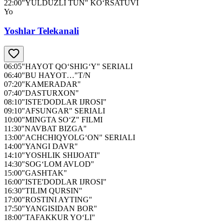
22:00
"YULDUZLI TUN" KO‘RSATUVI
Yo
Yoshlar Telekanali
06:05
"HAYOT QO‘SHIG‘Y" SERIALI
06:40
"BU HAYOT…"T/N
07:20
"KAMERADAR"
07:40
"DASTURXON"
08:10
"ISTE'DODLAR IJROSI"
09:10
"AFSUNGAR" SERIALI
10:00
"MINGTA SO‘Z" FILMI
11:30
"NAVBAT BIZGA"
13:00
"ACHCHIQYOLG‘ON" SERIALI
14:00
"YANGI DAVR"
14:10
"YOSHLIK SHIJOATI"
14:30
"SOG‘LOM AVLOD"
15:00
"GASHTAK"
16:00
"ISTE'DODLAR IJROSI"
16:30
"TILIM QURSIN"
17:00
"ROSTINI AYTING"
17:50
"YANGISIDAN BOR"
18:00
"TAFAKKUR YO‘LI"