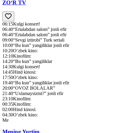
ZO‘R TV
06:15
Kulgi konsert!
06:40
“Ertalabdan salom” jonli efir
06:40
“Ertalabdan salom” jonli efir
09:00
“Sevgi iztirobi” Turk seriali
10:00
“Bu kun” yangiliklar jonli efir
10:20
O‘zbek kino:
12:10
Kinofilm:
14:20
“Bu kun” yangiliklar
14:30
Kulgi konsert!
14:45
Hind kinosi:
17:50
O‘zbek kino:
19:40
“Bu kun” yangiliklar jonli efir
20:00
“OVOZ BOLALAR”
21:40
“Uxlamaysizmi?” jonli efir
23:10
Kinofilm:
00:35
Kinofilm:
02:00
Hind kinosi:
04:30
O‘zbek kino:
Me
Mening Yurtim