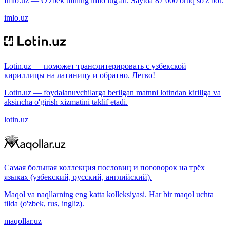
Imlo.uz — O'zbek tilining imlo lug'ati. Saytda 87 000 ortiq so'z bor.
imlo.uz
Lotin.uz — поможет транслитерировать с узбекской
кириллицы на латиницу и обратно. Легко!
Lotin.uz — foydalanuvchilarga berilgan matnni lotindan kirillga va
aksincha o'girish xizmatini taklif etadi.
lotin.uz
Самая большая коллекция пословиц и поговорок на трёх
языках (узбекский, русский, английский).
Maqol va naqllarning eng katta kolleksiyasi. Har bir maqol uchta
tilda (o'zbek, rus, ingliz).
maqollar.uz