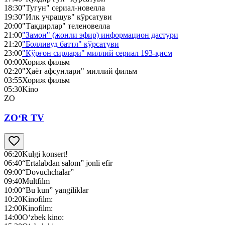
18:30
"Тугун" сериал-новелла
19:30
"Илк учрашув" кўрсатуви
20:00
"Тақдирлар" теленовелла
21:00
"Замон" (жонли эфир) информацион дастури
21:20
"Болливуд баттл" кўрсатуви
23:00
"Қўрғон сирлари" миллий сериал 193-қисм
00:00
Хориж фильм
02:20
"Ҳаёт афсунлари" миллий фильм
03:55
Хориж фильм
05:30
Kino
ZO
ZO‘R TV
06:20
Kulgi konsert!
06:40
“Ertalabdan salom” jonli efir
09:00
“Dovuchchalar”
09:40
Multfilm
10:00
“Bu kun” yangiliklar
10:20
Kinofilm:
12:00
Kinofilm:
14:00
O‘zbek kino: