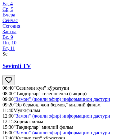
Вт, 4
Ср, 5
Вчера
Сейчас
Сегодня
Завтра
Вс, 9
Пн, 10
Вт, 11
Se
Sevimli TV
06:40
"Севимли кун" кўрсатуви
08:00
"Тақдирлар" теленовелла (такрор)
09:00
"Замон" (жонли эфир) информацион дастури
09:20
"Эр бермоқ, жон бермоқ" миллий фильм
11:40
Мультфильм
12:00
"Замон" (жонли эфир) информацион дастури
12:15
Хориж фильм
15:30
"Тақдирлар" миллий фильм
16:00
"Замон" (жонли эфир) информацион дастури
17:40
"Кулдир гуп" кўрсатуви