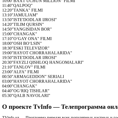
10:00
"BAXT UCHUN MILLION" FILMI
11:40
"QALPOQ"
12:20
"TANKA" FILMI
13:10
"JAMULJAM"
13:50
"ISTE'DODLAR IJROSI"
14:20
"TILIM QURSIN"
14:50
"YANGISIDAN BOR"
15:00
"CHANGAK"
17:10
"O‘GAY ONA" FILMI
18:00
"OSH BO‘LSIN"
18:30
"ESKI TELEVIZOR"
19:00
"HAYOT CHORRAHALARIDA"
19:50
"ISTE'DODLAR IJROSI"
20:30
"FAYZLI QISHLOQ HANGOMALARI"
21:10
"TANLOV" FILMI
23:00
"ALFA" FILMI
00:50
"ARMAGEDDON" SERIALI
03:00
"HAYOT CHORRAHALARIDA"
04:00
"CHANGAK"
04:40
"OG‘RIQ TISHLAR"
05:30
"QALB NAVOLARI"
О проекте TvInfo — Телепрограмма он
TVinfo.uz — Программа передач всех популярных частных и го