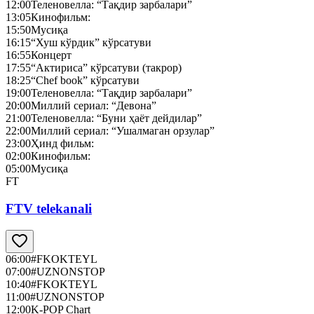
12:00
Теленовелла: “Тақдир зарбалари”
13:05
Кинофильм:
15:50
Мусиқа
16:15
“Хуш кўрдик” кўрсатуви
16:55
Концерт
17:55
“Актириса” кўрсатуви (такрор)
18:25
“Chef book” кўрсатуви
19:00
Теленовелла: “Тақдир зарбалари”
20:00
Миллий сериал: “Девона”
21:00
Теленовелла: “Буни ҳаёт дейдилар”
22:00
Миллий сериал: “Ушалмаган орзулар”
23:00
Ҳинд фильм:
02:00
Кинофильм:
05:00
Мусиқа
FT
FTV telekanali
06:00
#FKOKTEYL
07:00
#UZNONSTOP
10:40
#FKOKTEYL
11:00
#UZNONSTOP
12:00
K-POP Chart