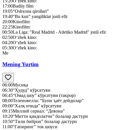
15:20
O‘zbek kino:
17:00
Badiiy film
19:05
“Oshxona qirollari”
19:40
“Bu kun” yangiliklar jonli efir
20:00
Kinofilm:
22:25
Kinofilm:
00:50
La Liga: "Real Madrid - Atletiko Madrid" jonli efir
02:50
O‘zbek kino:
04:20
O‘zbek kino:
05:30
O‘zbek kino:
Me
Mening Yurtim
06:00
Мусиқа
06:30
“Ҳудуд” кўрсатуви
06:45
“Омад шоу” кўрсатуви (такрор)
08:00
Теленовелла: “Буни ҳаёт дейдилар”
09:00
“Халқ ичида” кўрсатуви
09:15
Миллий сериал: “Девона”
10:20
“Митти қандолатчи” болалар дастури
10:50
“Тили бийрон” болалар дастури
11:00
“Гапиринг” ток шоуси