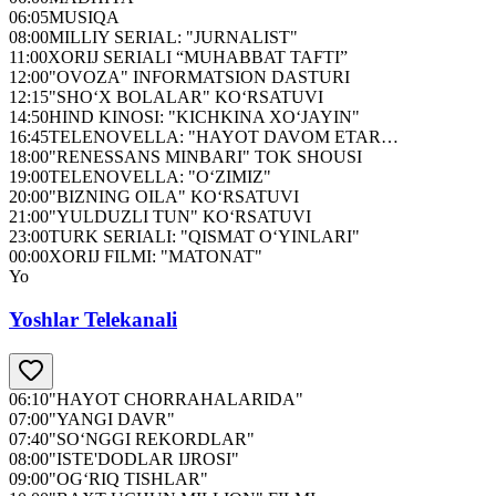
06:05
MUSIQA
08:00
MILLIY SERIAL: "JURNALIST"
11:00
XORIJ SERIALI “MUHABBAT TAFTI”
12:00
"OVOZA" INFORMATSION DASTURI
12:15
"SHO‘X BOLALAR" KO‘RSATUVI
14:50
HIND KINOSI: "KICHKINA XO‘JAYIN"
16:45
TELENOVELLA: "HAYOT DAVOM ETAR…
18:00
"RENESSANS MINBARI" TOK SHOUSI
19:00
TELENOVELLA: "O‘ZIMIZ"
20:00
"BIZNING OILA" KO‘RSATUVI
21:00
"YULDUZLI TUN" KO‘RSATUVI
23:00
TURK SERIALI: "QISMAT O‘YINLARI"
00:00
XORIJ FILMI: "MATONAT"
Yo
Yoshlar Telekanali
06:10
"HAYOT CHORRAHALARIDA"
07:00
"YANGI DAVR"
07:40
"SO‘NGGI REKORDLAR"
08:00
"ISTE'DODLAR IJROSI"
09:00
"OG‘RIQ TISHLAR"