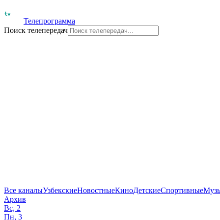
Телепрограмма
Поиск телепередач
Все каналы
Узбекские
Новостные
Кино
Детские
Спортивные
Муз
Архив
Вс, 2
Пн, 3