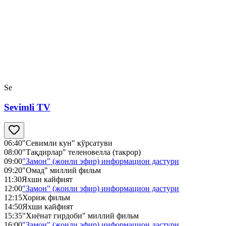
Se
Sevimli TV
06:40
"Севимли кун" кўрсатуви
08:00
"Тақдирлар" теленовелла (такрор)
09:00
"Замон" (жонли эфир) информацион дастури
09:20
"Омад" миллий фильм
11:30
Яхши кайфият
12:00
"Замон" (жонли эфир) информацион дастури
12:15
Хориж фильм
14:50
Яхши кайфият
15:35
"Хиёнат гирдоби" миллий фильм
16:00
"Замон" (жонли эфир) информацион дастури