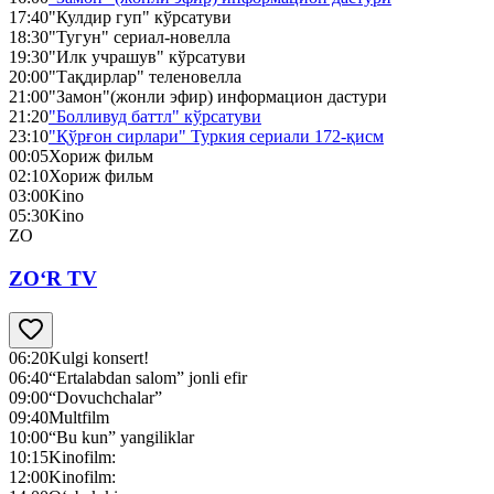
17:40
"Кулдир гуп" кўрсатуви
18:30
"Тугун" сериал-новелла
19:30
"Илк учрашув" кўрсатуви
20:00
"Тақдирлар" теленовелла
21:00
"Замон"(жонли эфир) информацион дастури
21:20
"Болливуд баттл" кўрсатуви
23:10
"Қўрғон сирлари" Туркия сериали 172-қисм
00:05
Хориж фильм
02:10
Хориж фильм
03:00
Kino
05:30
Kino
ZO
ZO‘R TV
06:20
Kulgi konsert!
06:40
“Ertalabdan salom” jonli efir
09:00
“Dovuchchalar”
09:40
Multfilm
10:00
“Bu kun” yangiliklar
10:15
Kinofilm:
12:00
Kinofilm: