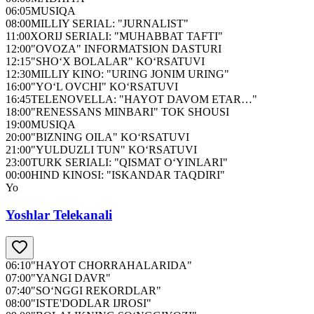
06:05
MUSIQA
08:00
MILLIY SERIAL: "JURNALIST"
11:00
XORIJ SERIALI: "MUHABBAT TAFTI"
12:00
"OVOZА" INFORMATSION DASTURI
12:15
"SHO‘X BOLALAR" KO‘RSATUVI
12:30
MILLIY KINO: "URING JONIM URING"
16:00
"YO‘L OVCHI" KO‘RSATUVI
16:45
TELENOVELLA: "HAYOT DAVOM ETAR…"
18:00
"RENESSANS MINBARI" TOK SHOUSI
19:00
MUSIQA
20:00
"BIZNING OILA" KO‘RSATUVI
21:00
"YULDUZLI TUN" KO‘RSATUVI
23:00
TURK SERIALI: "QISMAT O‘YINLARI"
00:00
HIND KINOSI: "ISKANDAR TAQDIRI"
Yo
Yoshlar Telekanali
06:10
"HAYOT CHORRAHALARIDA"
07:00
"YANGI DAVR"
07:40
"SO‘NGGI REKORDLAR"
08:00
"ISTE'DODLAR IJROSI"