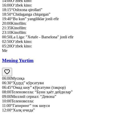
14:00
O‘zbek kino:
16:00
O‘zbek kino:
18:15
“Oshxona qirollari”
18:50
“Chidaganga chiqargan”
19:40
“Bu kun” yangiliklar jonli efir
20:00
Kinofilm:
21:35
Kinofilm:
23:10
Kinofilm:
00:50
La Liga: "Xetafe - Barselona" jonli efir
02:50
O‘zbek kino:
05:20
O‘zbek kino:
Me
Mening Yurtim
06:00
Мусиқа
06:30
“Ҳудуд” кўрсатуви
06:45
“Омад шоу” кўрсатуви (такрор)
08:00
Теленовелла: “Буни ҳаёт дейдилар”
09:00
Миллий сериал: “Девона”
10:00
Теленовелла:
11:00
“Гапиринг” ток шоуси
12:00
“Халқ ичида”