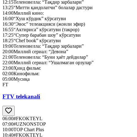
12:15
Теленовелла: “Тақдир зарбалари”
13:25
“Митти қандолатчи” болалар дастури
14:00
Миллий кино:
16:00
“Хуш кўрдик” кўрсатуви
16:30
“Эвос” телеакцияси (жонли эфир)
16:55
“Актириса” кўрсатуви (такрор)
17:25
“Супер барабан шоу” кўрсатуви
18:25
“Chef book” кўрсатуви
19:00
Теленовелла: “Тақдир зарбалари”
20:00
Миллий сериал: “Девона”
21:00
Теленовелла: “Буни ҳаёт дейдилар”
22:00
Миллий сериал: “Ушалмаган орзулар”
23:00
Ҳинд фильм:
02:00
Кинофильм:
05:00
Мусиқа
FT
FTV telekanali
06:00
#FKOKTEYL
07:00
#UZNONSTOP
10:00
TOP Chart Plus
10:40
#FKOKTEYL