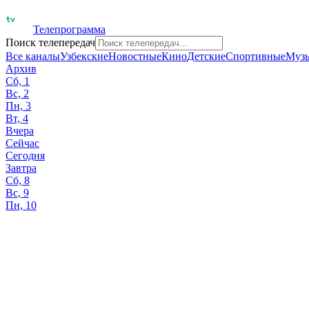
Телепрограмма
Поиск телепередач
Все каналы
Узбекские
Новостные
Кино
Детские
Спортивные
Муз
Архив
Сб, 1
Вс, 2
Пн, 3
Вт, 4
Вчера
Сейчас
Сегодня
Завтра
Сб, 8
Вс, 9
Пн, 10