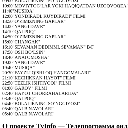
09:00
"BOLALIKNING SO‘NGGIYOZI"
10:00
"MOVIYTOG‘LAR YOKI HAQIQATDAN UZOQVOQEA
11:40
"MUSIQA"
12:00
"YONDIRADI, KUYDIRADI" FILMI
13:50
"O‘ZIMIZNING GAPLAR"
14:00
"YANGI DAVR"
14:10
"QALPOQ"
14:50
"O‘ZIMIZNING GAPLAR"
15:00
"CHANGAK"
16:10
"SEVAMAN DEDIMMI, SEVAMAN" B/F
17:50
"OSH BO‘LSIN"
18:40
"ANATOMOSHA"
19:00
"YANGI DAVR"
19:40
"MUSIQA"
20:30
"FAYZLI QISHLOQ HANGOMALARI"
21:10
"KECHIKKAN HAYOT" FILMI
22:50
"TEZLIK ISHTIYOQI" FILMI
01:00
"GAROV" FILMI
02:40
"HAYOT CHORRAHALARIDA"
03:40
"QALPOQ"
04:40
"BOLALIKNING SO‘NGGIYOZI"
05:40
"QALB NAVOLARI"
05:40
"QALB NAVOLARI"
О проекте TvInfo — Телепрограмма он