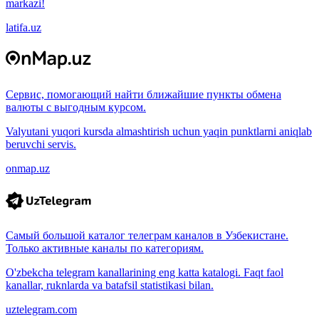
markazi!
latifa.uz
Сервис, помогающий найти ближайшие пункты обмена
валюты с выгодным курсом.
Valyutani yuqori kursda almashtirish uchun yaqin punktlarni aniqlab
beruvchi servis.
onmap.uz
Самый большой каталог телеграм каналов в Узбекистане.
Только активные каналы по категориям.
O'zbekcha telegram kanallarining eng katta katalogi. Faqt faol
kanallar, ruknlarda va batafsil statistikasi bilan.
uztelegram.com