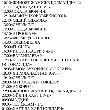
10:10
«ЖИНОЯТ ЖАЗОСИЗ ҚОЛМАЙДИ» Т/с
11:00
«ОЙДИН ҲАЁТ LIVE»
12:00
АОКАДА БРИФИНГ
12:10
«МАФТУНКОР ЎЗБЕКИСТОН»
12:40
«ОДДИЙ ОДАМЛАР»
13:20
«СУДЬЯ» Т/С
14:00
АОКАДА БРИФИНГ
14:10
«АГРООЛАМ»
14:25
«ФЕРМЕРДАН САВОЛ»
14:30
ТЕЛЕНОВЕЛЛА
15:00
«FL CLUB»
16:00
«ИНСОН ҚАДРИ УЧУН»
17:00
«ВАТАНПАРВАР»
17:40
«ЎЗБЕКИСТОН УЧИНЧИ РЕНЕССАНС
ОСТОНАСИДА»
18:05
«ИМОМ БУХОРИЙ САБОҚЛАРИ»
18:30
«ЯНГИЛАНАЁТГАН ЮРТ»
19:10
«СУДЬЯ» Т/С
20:00
«МУНОСАБАТ» ТОК-ШОУ
21:00
«АХБОРОТ»
22:00
«ЖИНОЯТ ЖАЗОСИЗ ҚОЛМАЙДИ» Т/С
23:00
«ОЙДИН ҲАЁТ LIVE»
00:00
МАДҲИЯ
00:05
«ТЕЗ ЁРДАМ» Т/С
01:00
«ҲАЁТ ВА ҲАЁЛ ЙЎЛЛАРИ»