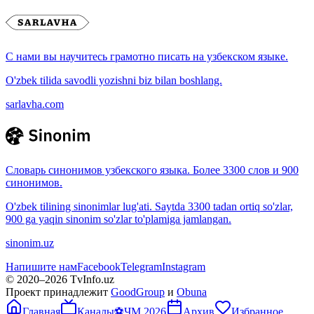
С нами вы научитесь грамотно писать на узбекском языке.
O'zbek tilida savodli yozishni biz bilan boshlang.
sarlavha.com
Словарь синонимов узбекского языка. Более 3300 слов и 900
синонимов.
O'zbek tilining sinonimlar lug'ati. Saytda 3300 tadan ortiq so'zlar,
900 ga yaqin sinonim so'zlar to'plamiga jamlangan.
sinonim.uz
Напишите нам
Facebook
Telegram
Instagram
© 2020–
2026
TvInfo.uz
Проект принадлежит
GoodGroup
и
Obuna
Главная
Каналы
⚽
ЧМ 2026
Архив
Избранное