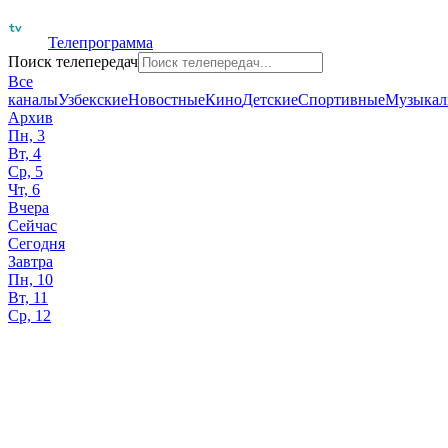
Телепрограмма
Поиск телепередач
Все
каналы
Узбекские
Новостные
Кино
Детские
Спортивные
Музыкал
Архив
Пн, 3
Вт, 4
Ср, 5
Чт, 6
Вчера
Сейчас
Сегодня
Завтра
Пн, 10
Вт, 11
Ср, 12