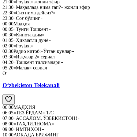
21:00
«Poytaxt» жонли эфир
21:30
«Маҳаллада нима гап?» жонли эфир
22:30
«Сиз нима дейсиз?»
23:30
«Соғ бўлинг»
00:00
Мадҳия
00:05
«Тунги Тошкент»
00:30
«Кинотакдим»
01:05
«Ҳикматли дунё»
02:00
«Poytaxt»
02:30
Радио китоб:«Ўтган кунлар»
03:30
«Изқувар 2» сериал
04:20
«Тошкент тилсимлари»
05:20
«Малак» сериал
O‘
O‘zbekiston Telekanali
06:00
МАДҲИЯ
06:05
«ТЕЗ ЁРДАМ» Т/С
07:00
«АССАЛОМ, ЎЗБЕКИСТОН!»
08:00
«ТАҲЛИЛНОМА»
09:00
«ИМТИҲОН»
10:00
АОКАДА БРИФИНГ