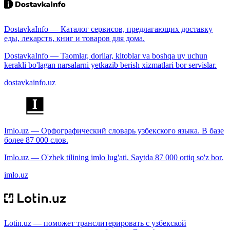
DostavkaInfo — Каталог сервисов, предлагающих доставку
еды, лекарств, книг и товаров для дома.
DostavkaInfo — Taomlar, dorilar, kitoblar va boshqa uy uchun
kerakli bo'lagan narsalarni yetkazib berish xizmatlari bor servislar.
dostavkainfo.uz
Imlo.uz — Орфографический словарь узбекского языка. В базе
более 87 000 слов.
Imlo.uz — O'zbek tilining imlo lug'ati. Saytda 87 000 ortiq so'z bor.
imlo.uz
Lotin.uz — поможет транслитерировать с узбекской