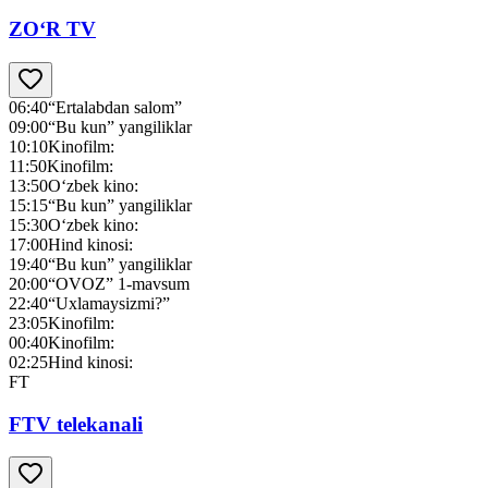
ZO‘R TV
06:40
“Ertalabdan salom”
09:00
“Bu kun” yangiliklar
10:10
Kinofilm:
11:50
Kinofilm:
13:50
O‘zbek kino:
15:15
“Bu kun” yangiliklar
15:30
O‘zbek kino:
17:00
Hind kinosi:
19:40
“Bu kun” yangiliklar
20:00
“OVOZ” 1-mavsum
22:40
“Uxlamaysizmi?”
23:05
Kinofilm:
00:40
Kinofilm:
02:25
Hind kinosi:
FT
FTV telekanali