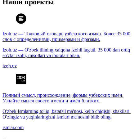
Наши проекты
Izoh.uz — Толковый словарь узбекского языка. Более 35 000
слов с определениями, примерами и фразами.
Izoh.uz — O'zbek tilining xalqona izohli lug'ati. 35 000 dan ortiq
so'zlar izohi, misollari va iboralari bilan.
izoh.uz
Полный смысл, происхождение, формы узбекских имён.
Узнайте смысл своего имени и имён близких.
O'zbek Ismlarning to'liq, batafsil ma'nosi, kelib chiqishi, shakllari.
O'zingiz va yaqinlaringizni ismlari ma'nosini bilib oling.
ismlar.com