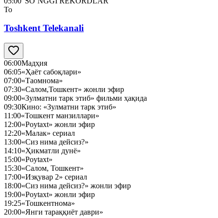
05:00
"SO‘NGGI REKORDLAR"
To
Toshkent Telekanali
06:00
Мадҳия
06:05
«Ҳаёт сабоқлари»
07:00
«Таомнома»
07:30
«Салом,Тошкент» жонли эфир
09:00
«Зулматни тарк этиб» фильми ҳақида
09:30
Кино: «Зулматни тарк этиб»
11:00
«Тошкент манзиллари»
12:00
«Poytaxt» жонли эфир
12:20
«Малак» сериал
13:00
«Сиз нима дейсиз?»
14:10
«Ҳикматли дунё»
15:00
«Poytaxt»
15:30
«Салом, Тошкент»
17:00
«Изқувар 2» сериал
18:00
«Сиз нима дейсиз?» жонли эфир
19:00
«Poytaxt» жонли эфир
19:25
«Тошкентнома»
20:00
«Янги тараққиёт даври»