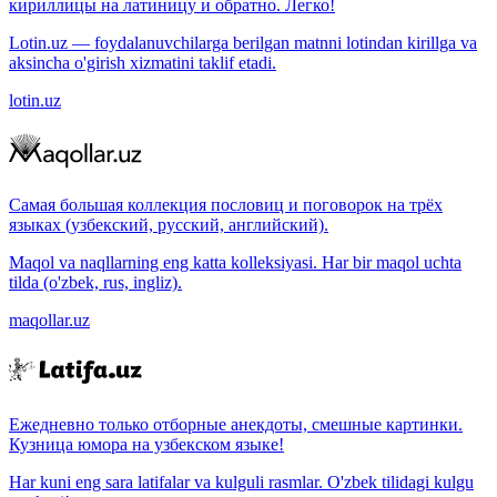
кириллицы на латиницу и обратно. Легко!
Lotin.uz — foydalanuvchilarga berilgan matnni lotindan kirillga va
aksincha o'girish xizmatini taklif etadi.
lotin.uz
Самая большая коллекция пословиц и поговорок на трёх
языках (узбекский, русский, английский).
Maqol va naqllarning eng katta kolleksiyasi. Har bir maqol uchta
tilda (o'zbek, rus, ingliz).
maqollar.uz
Ежедневно только отборные анекдоты, смешные картинки.
Кузница юмора на узбекском языке!
Har kuni eng sara latifalar va kulguli rasmlar. O'zbek tilidagi kulgu