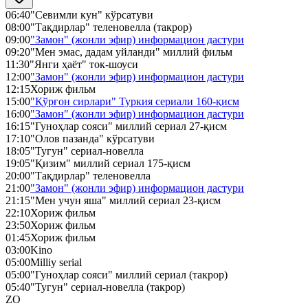
06:40
"Севимли кун" кўрсатуви
08:00
"Тақдирлар" теленовелла (такрор)
09:00
"Замон" (жонли эфир) информацион дастури
09:20
"Мен эмас, дадам уйланди" миллий фильм
11:30
"Янги ҳаёт" ток-шоуси
12:00
"Замон" (жонли эфир) информацион дастури
12:15
Хориж фильм
15:00
"Қўрғон сирлари" Туркия сериали 160-қисм
16:00
"Замон" (жонли эфир) информацион дастури
16:15
"Гуноҳлар сояси" миллий сериал 27-қисм
17:10
"Олов пазанда" кўрсатуви
18:05
"Тугун" сериал-новелла
19:05
"Қизим" миллий сериал 175-қисм
20:00
"Тақдирлар" теленовелла
21:00
"Замон" (жонли эфир) информацион дастури
21:15
"Мен учун яша" миллий сериал 23-қисм
22:10
Хориж фильм
23:50
Хориж фильм
01:45
Хориж фильм
03:00
Kino
05:00
Milliy serial
05:00
"Гуноҳлар сояси" миллий сериал (такрор)
05:40
"Тугун" сериал-новелла (такрор)
ZO