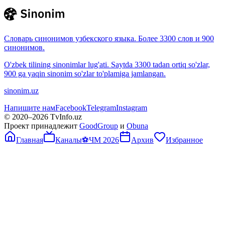
Словарь синонимов узбекского языка. Более 3300 слов и 900
синонимов.
O'zbek tilining sinonimlar lug'ati. Saytda 3300 tadan ortiq so'zlar,
900 ga yaqin sinonim so'zlar to'plamiga jamlangan.
sinonim.uz
Напишите нам
Facebook
Telegram
Instagram
© 2020–
2026
TvInfo.uz
Проект принадлежит
GoodGroup
и
Obuna
Главная
Каналы
⚽
ЧМ 2026
Архив
Избранное