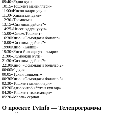
09:40
«Яҳши кун»
10:15
«Тошкент манзиллари»
11:00
«Инсон қадри учун»
11:30
«Ҳикматли дунё»
12:30
«Таомнома»
13:15
«Сиз нима дейсиз?»
14:25
«Инсон қадри учун»
15:00
«Салом,Тошкент»
16:30
Кино: «Осмондаги болалар»
18:00
«Сиз нима дейсиз?»
19:00
Кино: «Калиш»
19:30
«Янги йил саргузаштлари»
21:00
«Жумбоқли қути»
21:30
«Сиз нима дейсиз?»
22:30
Кино: «Осмондаги болалар 2»
00:00
Мадҳия
00:05
«Тунги Тошкент»
00:30
Кино: «Осмондаги болалар 3»
02:30
«Тошкент манзиллари»
03:20
Радио китоб:«Ўтган кунлар»
04:20
«Тошкент тилсимлари»
05:20
«Малак» сериал
О проекте TvInfo — Телепрограмма