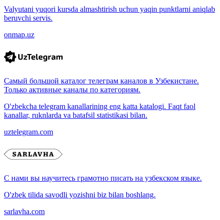
Valyutani yuqori kursda almashtirish uchun yaqin punktlarni aniqlab
beruvchi servis.
onmap.uz
Самый большой каталог телеграм каналов в Узбекистане.
Только активные каналы по категориям.
O'zbekcha telegram kanallarining eng katta katalogi. Faqt faol
kanallar, ruknlarda va batafsil statistikasi bilan.
uztelegram.com
С нами вы научитесь грамотно писать на узбекском языке.
O'zbek tilida savodli yozishni biz bilan boshlang.
sarlavha.com