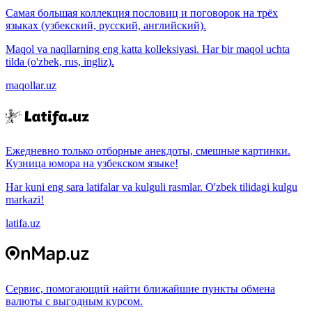
Самая большая коллекция пословиц и поговорок на трёх
языках (узбекский, русский, английский).
Maqol va naqllarning eng katta kolleksiyasi. Har bir maqol uchta
tilda (o'zbek, rus, ingliz).
maqollar.uz
Ежедневно только отборные анекдоты, смешные картинки.
Кузница юмора на узбекском языке!
Har kuni eng sara latifalar va kulguli rasmlar. O'zbek tilidagi kulgu
markazi!
latifa.uz
Сервис, помогающий найти ближайшие пункты обмена
валюты с выгодным курсом.