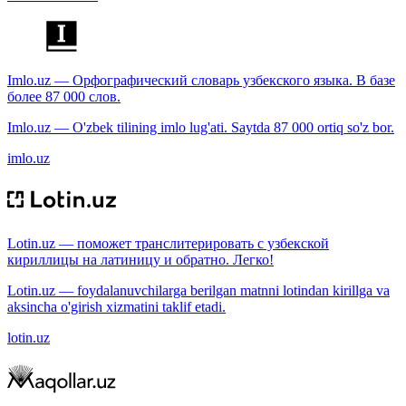
Imlo.uz — Орфографический словарь узбекского языка. В базе
более 87 000 слов.
Imlo.uz — O'zbek tilining imlo lug'ati. Saytda 87 000 ortiq so'z bor.
imlo.uz
Lotin.uz — поможет транслитерировать с узбекской
кириллицы на латиницу и обратно. Легко!
Lotin.uz — foydalanuvchilarga berilgan matnni lotindan kirillga va
aksincha o'girish xizmatini taklif etadi.
lotin.uz