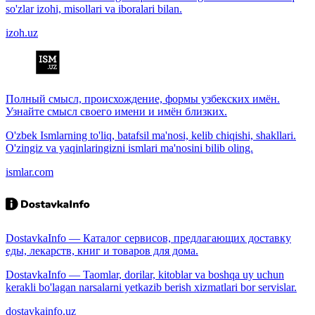
so'zlar izohi, misollari va iboralari bilan.
izoh.uz
Полный смысл, происхождение, формы узбекских имён.
Узнайте смысл своего имени и имён близких.
O'zbek Ismlarning to'liq, batafsil ma'nosi, kelib chiqishi, shakllari.
O'zingiz va yaqinlaringizni ismlari ma'nosini bilib oling.
ismlar.com
DostavkaInfo — Каталог сервисов, предлагающих доставку
еды, лекарств, книг и товаров для дома.
DostavkaInfo — Taomlar, dorilar, kitoblar va boshqa uy uchun
kerakli bo'lagan narsalarni yetkazib berish xizmatlari bor servislar.
dostavkainfo.uz