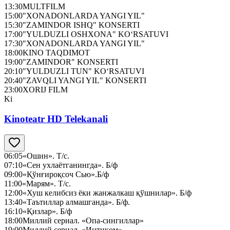
13:30
MULTFILM
15:00
"XONADONLARDA YANGI YIL"
15:30
"ZAMINDOR ISHQ" KONSERTI
17:00
"YULDUZLI OSHXONA" KO‘RSATUVI
17:30
"XONADONLARDA YANGI YIL"
18:00
KINO TAQDIMOT
19:00
"ZAMINDOR" KONSERTI
20:10
"YULDUZLI TUN" KO‘RSATUVI
20:40
"ZAVQLI YANGI YIL" KONSERTI
23:00
XORIJ FILM
Ki
Kinoteatr HD Telekanali
06:05
«Ошин». Т/с.
07:10
«Сен ухлаётганингда». Б/ф
09:00
«Қўнғироқсоч Сью».Б/ф
11:00
«Марям». Т/с.
12:00
«Хуш келибсиз ёки жанжалкаш қўшнилар». Б/ф
13:40
«Таътиллар алмашганда». Б/ф.
16:10
«Қизлар». Б/ф
18:00
Миллий сериал. «Опа-сингиллар»
19:00
Миллий сериал. «Интиқом»