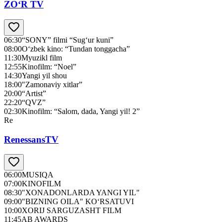
ZO‘R TV
06:30
“SONY” filmi “Sug‘ur kuni”
08:00
O‘zbek kino: “Tundan tonggacha”
11:30
Myuzikl film
12:55
Kinofilm: “Noel”
14:30
Yangi yil shou
18:00
"Zamonaviy xitlar”
20:00
“Artist”
22:20
“QVZ”
02:30
Kinofilm: “Salom, dada, Yangi yil! 2”
Re
RenessansTV
06:00
MUSIQA
07:00
KINOFILM
08:30
"XONADONLARDA YANGI YIL"
09:00
"BIZNING OILA" KO‘RSATUVI
10:00
XORIJ SARGUZASHT FILM
11:45
AB AWARDS