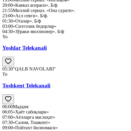
20:00
«Кавказ асираси». Б/ф
21:55
Миллий сериал. «Она сурати».
23:00
«Асл севги». Б/ф.
01:30
«Оталар». Б/ф
03:00
«Сиэтллик бедорлар»
04:30
«Зўраки миллионер». Б/ф
Yo
Yoshlar Telekanali
05:30
"QALB NAVOLARI"
To
Toshkent Telekanali
06:00
Мадҳия
06:05
«Ҳаёт сабоқлари»
07:00
«Аёлларга маслаҳат»
07:30
«Салом, Тошкент»
09:00
«Пойтахт йилномаси»