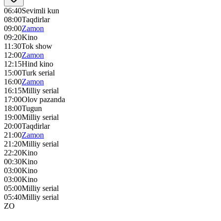
06:40
Sevimli kun
08:00
Taqdirlar
09:00
Zamon
09:20
Kino
11:30
Tok show
12:00
Zamon
12:15
Hind kino
15:00
Turk serial
16:00
Zamon
16:15
Milliy serial
17:00
Olov pazanda
18:00
Tugun
19:00
Milliy serial
20:00
Taqdirlar
21:00
Zamon
21:20
Milliy serial
22:20
Kino
00:30
Kino
03:00
Kino
03:00
Kino
05:00
Milliy serial
05:40
Milliy serial
ZO