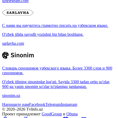
uztelegram.com
С нами вы научитесь грамотно писать на узбекском языке.
O'zbek tilida savodli yozishni biz bilan boshlang.
sarlavha.com
Словарь синонимов узбекского языка. Более 3300 слов и 900
синонимов.
O'zbek tilining sinonimlar lug'ati. Saytda 3300 tadan ortiq so'zlar,
900 ga yaqin sinonim so'zlar to'plamiga jamlangan.
sinonim.uz
Напишите нам
Facebook
Telegram
Instagram
© 2020–
2026
TvInfo.uz
Проект принадлежит
GoodGroup
и
Obuna