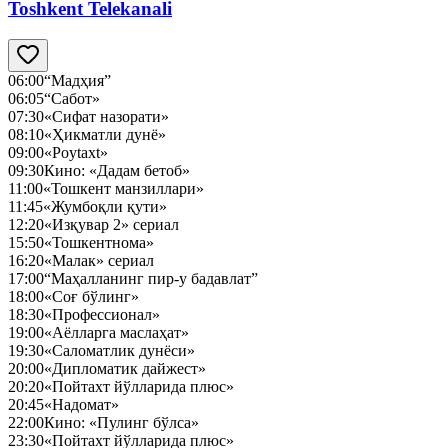
Toshkent Telekanali
06:00
“Мадҳия”
06:05
“Сабот»
07:30
«Сифат назорати»
08:10
«Ҳикматли дунё»
09:00
«Poytaxt»
09:30
Кино: «Дадам бетоб»
11:00
«Тошкент манзиллари»
11:45
«Жумбоқли қути»
12:20
«Изқувар 2» сериал
15:50
«Тошкентнома»
16:20
«Малак» сериал
17:00
“Маҳалланинг пир-у бадавлат”
18:00
«Соғ бўлинг»
18:30
«Профессионал»
19:00
«Аёлларга маслаҳат»
19:30
«Саломатлик дунёси»
20:00
«Дипломатик дайжест»
20:20
«Пойтахт йўлларида плюс»
20:45
«Надомат»
22:00
Кино: «Пулинг бўлса»
23:30
«Пойтахт йўлларида плюс»