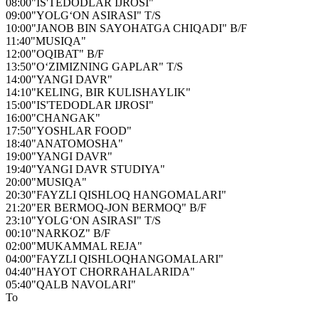
08:00
"IS'TEDODLAR IJROSI"
09:00
"YOLG‘ON ASIRASI" T/S
10:00
"JANOB BIN SAYOHATGA CHIQADI" B/F
11:40
"MUSIQA"
12:00
"OQIBAT" B/F
13:50
"O‘ZIMIZNING GAPLAR" T/S
14:00
"YANGI DAVR"
14:10
"KELING, BIR KULISHAYLIK"
15:00
"IS'TEDODLAR IJROSI"
16:00
"CHANGAK"
17:50
"YOSHLAR FOOD"
18:40
"ANATOMOSHA"
19:00
"YANGI DAVR"
19:40
"YANGI DAVR STUDIYA"
20:00
"MUSIQA"
20:30
"FAYZLI QISHLOQ HANGOMALARI"
21:20
"ER BERMOQ-JON BERMOQ" B/F
23:10
"YOLG‘ON ASIRASI" T/S
00:10
"NARKOZ" B/F
02:00
"MUKAMMAL REJA"
04:00
"FAYZLI QISHLOQHANGOMALARI"
04:40
"HAYOT CHORRAHALARIDA"
05:40
"QALB NAVOLARI"
To