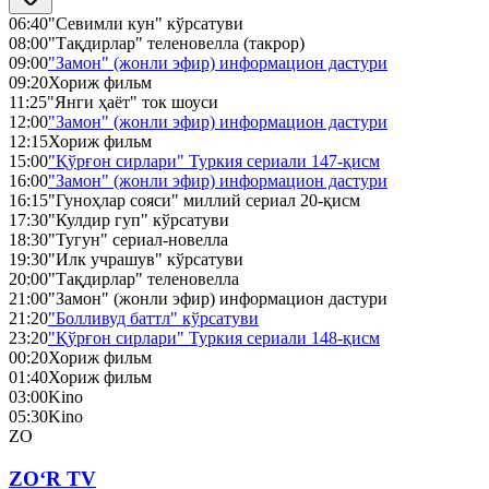
06:40
"Севимли кун" кўрсатуви
08:00
"Тақдирлар" теленовелла (такрор)
09:00
"Замон" (жонли эфир) информацион дастури
09:20
Хориж фильм
11:25
"Янги ҳаёт" ток шоуси
12:00
"Замон" (жонли эфир) информацион дастури
12:15
Хориж фильм
15:00
"Қўрғон сирлари" Туркия сериали 147-қисм
16:00
"Замон" (жонли эфир) информацион дастури
16:15
"Гуноҳлар сояси" миллий сериал 20-қисм
17:30
"Кулдир гуп" кўрсатуви
18:30
"Тугун" сериал-новелла
19:30
"Илк учрашув" кўрсатуви
20:00
"Тақдирлар" теленовелла
21:00
"Замон" (жонли эфир) информацион дастури
21:20
"Болливуд баттл" кўрсатуви
23:20
"Қўрғон сирлари" Туркия сериали 148-қисм
00:20
Хориж фильм
01:40
Хориж фильм
03:00
Kino
05:30
Kino
ZO
ZO‘R TV