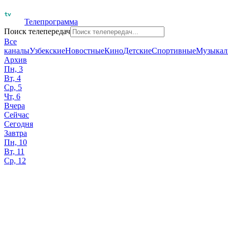
Телепрограмма
Поиск телепередач
Все
каналы
Узбекские
Новостные
Кино
Детские
Спортивные
Музыкал
Архив
Пн, 3
Вт, 4
Ср, 5
Чт, 6
Вчера
Сейчас
Сегодня
Завтра
Пн, 10
Вт, 11
Ср, 12