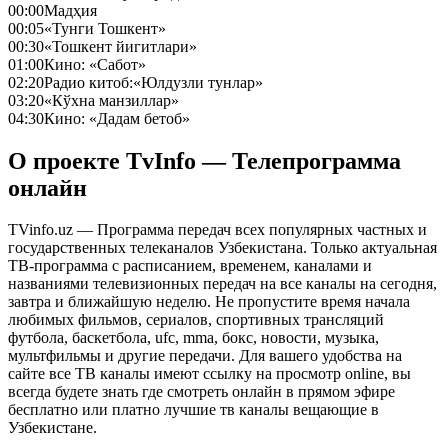
00:00
Мадҳия
00:05
«Тунги Тошкент»
00:30
«Тошкент йигитлари»
01:00
Кино: «Сабот»
02:20
Радио китоб:«Юлдузли тунлар»
03:20
«Кўхна манзиллар»
04:30
Кино: «Дадам бетоб»
О проекте TvInfo — Телепрограмма
онлайн
TVinfo.uz — Программа передач всех популярных частных и
государственных телеканалов Узбекистана. Только актуальная
ТВ-программа с расписанием, временем, каналами и
названиями телевизионных передач на все каналы на сегодня,
завтра и ближайшую неделю. Не пропустите время начала
любимых фильмов, сериалов, спортивных трансляций
футбола, баскетбола, ufc, mma, бокс, новости, музыка,
мультфильмы и другие передачи. Для вашего удобства на
сайте все ТВ каналы имеют ссылку на просмотр online, вы
всегда будете знать где смотреть онлайн в прямом эфире
бесплатно или платно лучшие тв каналы вещающие в
Узбекистане.