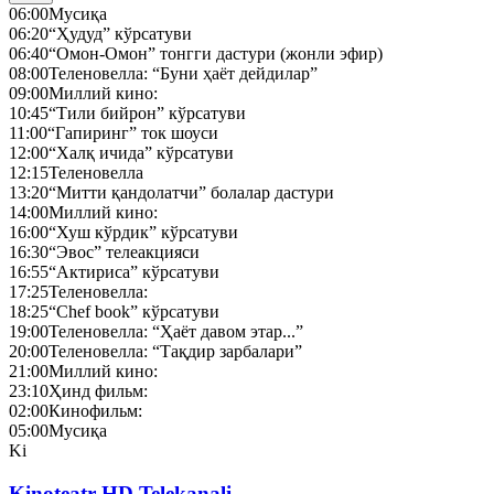
06:00
Мусиқа
06:20
“Ҳудуд” кўрсатуви
06:40
“Омон-Омон” тонгги дастури (жонли эфир)
08:00
Теленовелла: “Буни ҳаёт дейдилар”
09:00
Миллий кино:
10:45
“Тили бийрон” кўрсатуви
11:00
“Гапиринг” ток шоуси
12:00
“Халқ ичида” кўрсатуви
12:15
Теленовелла
13:20
“Митти қандолатчи” болалар дастури
14:00
Миллий кино:
16:00
“Хуш кўрдик” кўрсатуви
16:30
“Эвос” телеакцияси
16:55
“Актириса” кўрсатуви
17:25
Теленовелла:
18:25
“Chef book” кўрсатуви
19:00
Теленовелла: “Ҳаёт давом этар...”
20:00
Теленовелла: “Тақдир зарбалари”
21:00
Миллий кино:
23:10
Ҳинд фильм:
02:00
Кинофильм:
05:00
Мусиқа
Ki
Kinoteatr HD Telekanali