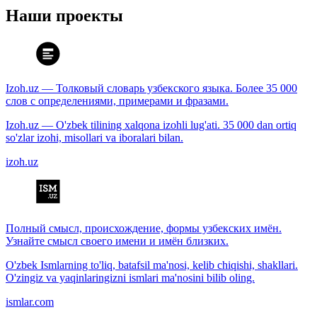
Наши проекты
Izoh.uz — Толковый словарь узбекского языка. Более 35 000
слов с определениями, примерами и фразами.
Izoh.uz — O'zbek tilining xalqona izohli lug'ati. 35 000 dan ortiq
so'zlar izohi, misollari va iboralari bilan.
izoh.uz
Полный смысл, происхождение, формы узбекских имён.
Узнайте смысл своего имени и имён близких.
O'zbek Ismlarning to'liq, batafsil ma'nosi, kelib chiqishi, shakllari.
O'zingiz va yaqinlaringizni ismlari ma'nosini bilib oling.
ismlar.com