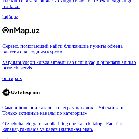
Har kuni eng sara latifalar va kulguli rasmlar. O'zbek tilidagi kulgu
markazi!
latifa.uz
Сервис, помогающий найти ближайшие пункты обмена
валюты с выгодным курсом.
Valyutani yuqori kursda almashtirish uchun yaqin punktlarni aniqlab
beruvchi servis.
onmap.uz
Самый большой каталог телеграм каналов в Узбекистане.
Только активные каналы по категориям.
O'zbekcha telegram kanallarining eng katta katalogi. Faqt faol
kanallar, ruknlarda va batafsil statistikasi bilan.