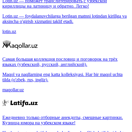
Lotin.uz — поможет транслитерировать с узбекской
кириллицы на латиницу и обратно. Легко!
Lotin.uz — foydalanuvchilarga berilgan matnni lotindan kirillga va
aksincha o'girish xizmatini taklif etadi.
lotin.uz
Самая большая коллекция пословиц и поговорок на трёх
языках (узбекский, русский, английский).
Maqol va naqllarning eng katta kolleksiyasi. Har bir maqol uchta
tilda (o'zbek, rus, ingliz).
maqollar.uz
Ежедневно только отборные анекдоты, смешные картинки.
Кузница юмора на узбекском языке!