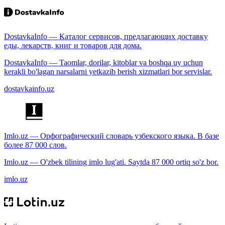
DostavkaInfo — Каталог сервисов, предлагающих доставку
еды, лекарств, книг и товаров для дома.
DostavkaInfo — Taomlar, dorilar, kitoblar va boshqa uy uchun
kerakli bo'lagan narsalarni yetkazib berish xizmatlari bor servislar.
dostavkainfo.uz
Imlo.uz — Орфографический словарь узбекского языка. В базе
более 87 000 слов.
Imlo.uz — O'zbek tilining imlo lug'ati. Saytda 87 000 ortiq so'z bor.
imlo.uz