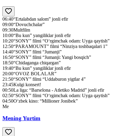
06:40
“Ertalabdan salom” jonli efir
09:00
“Dovuchchalar”
09:30
Multfilm
10:00
“Bu kun” yangiliklar jonli efir
10:20
“SONY” filmi “O‘rgimchak odam: Uyga qaytish”
12:50
“PARAMOUNT” filmi “Ninziya toshbaqalari 1”
14:40
“SONY” filmi “Jumanji”
16:50
“SONY” filmi “Jumanji: Yangi bosqich”
18:50
“Chidaganga chiqargan”
19:40
“Bu kun” yangiliklar jonli efir
20:00
“OVOZ BOLALAR”
21:50
“SONY” filmi “Uddaburon yigtlar 4”
23:45
Kulgi konsert!
00:50
La liga: “Barselona - Atletiko Madrid” jonli efir
02:50
“SONY” filmi “O‘rgimchak odam: Uyga qaytish”
04:50
O‘zbek kino: “Millioner Jonibek”
Me
Mening Yurtim