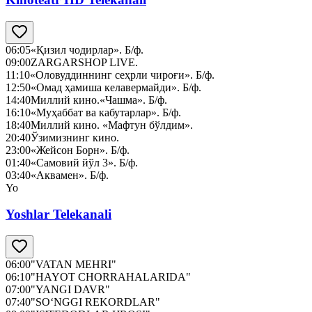
06:05
«Қизил чодирлар». Б/ф.
09:00
ZARGARSHOP LIVE.
11:10
«Оловуддиннинг сеҳрли чироғи». Б/ф.
12:50
«Омад ҳамиша келавермайди». Б/ф.
14:40
Миллий кино.«Чашма». Б/ф.
16:10
«Муҳаббат ва кабутарлар». Б/ф.
18:40
Миллий кино. «Мафтун бўлдим».
20:40
Ўзимизнинг кино.
23:00
«Жейсон Борн». Б/ф.
01:40
«Самовий йўл 3». Б/ф.
03:40
«Аквамен». Б/ф.
Yo
Yoshlar Telekanali
06:00
"VATAN MEHRI"
06:10
"HAYOT CHORRAHALARIDA"
07:00
"YANGI DAVR"
07:40
"SO‘NGGI REKORDLAR"