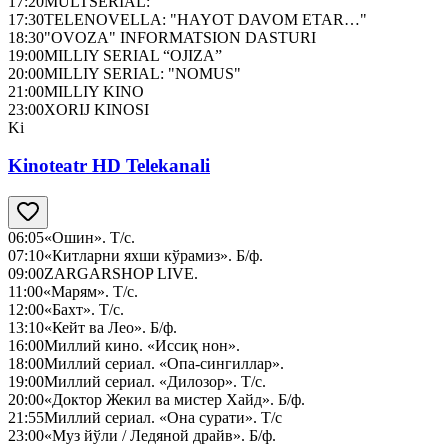
17:20
MULTSERIAL:
17:30
TELENOVELLA: "HAYOT DAVOM ETAR…"
18:30
"OVOZA" INFORMATSION DASTURI
19:00
MILLIY SERIAL “OJIZA”
20:00
MILLIY SERIAL: "NOMUS"
21:00
MILLIY KINO
23:00
XORIJ KINOSI
Ki
Kinoteatr HD Telekanali
06:05
«Ошин». Т/с.
07:10
«Китларни яхши кўрамиз». Б/ф.
09:00
ZARGARSHOP LIVE.
11:00
«Марям». Т/с.
12:00
«Бахт». Т/с.
13:10
«Кейт ва Лео». Б/ф.
16:00
Миллий кино. «Иссиқ нон».
18:00
Миллий сериал. «Опа-сингиллар».
19:00
Миллий сериал. «Дилозор». Т/с.
20:00
«Доктор Жекил ва мистер Хайд». Б/ф.
21:55
Миллий сериал. «Она сурати». Т/с
23:00
«Муз йўли / Ледяной драйв». Б/ф.