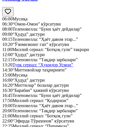
06:00
Мусиқа
06:30
“Омон-Омон” кўрсатуви
08:00
Теленовелла: “Буни ҳаёт дейдилар”
09:00
“Ҳудуд” дастури
09:15
Теленовелла: “Ҳаёт давом этар...”
10:20
“Ўзимизнинг гап” кўрсатуви
11:00
Миллий сериал: “Ботқоқ гули” такрори
12:00
“Ҳудуд” дастури
12:15
Теленовелла: “Тақдир зарбалари”
13:20
Турк сериал: “Ҳукмдор Усмон”
14:30
“Миттивойлар таҳририяти”
15:00
Мусиқа
16:00
“Ҳудуд” дастури
16:20
“Миттилар” болалар дастури
16:30
“Барабан” ҳажвий кўрсатуви
16:45
Теленовелла: “Буни ҳаёт дейдилар”
17:50
Миллий сериал: “Қодирхон”
19:00
Теленовелла: “Ҳаёт давом этар...”
20:00
Теленовелла: “Тақдир зарбалари”
21:00
Миллий сериал: “Ботқоқ гули”
22:00
“Эфирда Тўрахонов” кўрсатуви
22:25
Миллий сериал: “Пирамида”