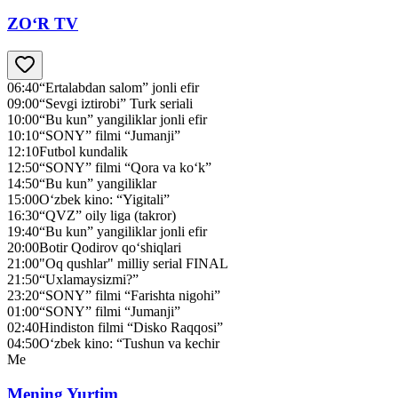
ZO‘R TV
06:40
“Ertalabdan salom” jonli efir
09:00
“Sevgi iztirobi” Turk seriali
10:00
“Bu kun” yangiliklar jonli efir
10:10
“SONY” filmi “Jumanji”
12:10
Futbol kundalik
12:50
“SONY” filmi “Qora va ko‘k”
14:50
“Bu kun” yangiliklar
15:00
O‘zbek kino: “Yigitali”
16:30
“QVZ” oily liga (takror)
19:40
“Bu kun” yangiliklar jonli efir
20:00
Botir Qodirov qo‘shiqlari
21:00
"Oq qushlar" milliy serial FINAL
21:50
“Uxlamaysizmi?”
23:20
“SONY” filmi “Farishta nigohi”
01:00
“SONY” filmi “Jumanji”
02:40
Hindiston filmi “Disko Raqqosi”
04:50
O‘zbek kino: “Tushun va kechir
Me
Mening Yurtim