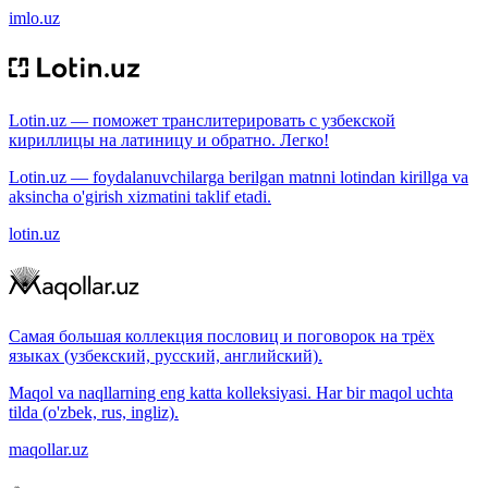
imlo.uz
Lotin.uz — поможет транслитерировать с узбекской
кириллицы на латиницу и обратно. Легко!
Lotin.uz — foydalanuvchilarga berilgan matnni lotindan kirillga va
aksincha o'girish xizmatini taklif etadi.
lotin.uz
Самая большая коллекция пословиц и поговорок на трёх
языках (узбекский, русский, английский).
Maqol va naqllarning eng katta kolleksiyasi. Har bir maqol uchta
tilda (o'zbek, rus, ingliz).
maqollar.uz