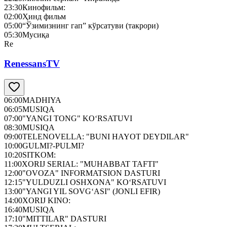
23:30
Кинофильм:
02:00
Ҳинд фильм
05:00
“Ўзимизнинг гап” кўрсатуви (такрори)
05:30
Мусиқа
Re
RenessansTV
06:00
MADHIYA
06:05
MUSIQA
07:00
"YANGI TONG" KO‘RSATUVI
08:30
MUSIQA
09:00
TELENOVELLA: "BUNI HAYOT DEYDILAR"
10:00
GULMI?-PULMI?
10:20
SITKOM:
11:00
XORIJ SERIAL: "MUHABBAT TAFTI"
12:00
"OVOZA" INFORMATSION DASTURI
12:15
"YULDUZLI OSHXONA" KO‘RSATUVI
13:00
"YANGI YIL SOVG‘ASI" (JONLI EFIR)
14:00
XORIJ KINO:
16:40
MUSIQA
17:10
"MITTILAR" DASTURI