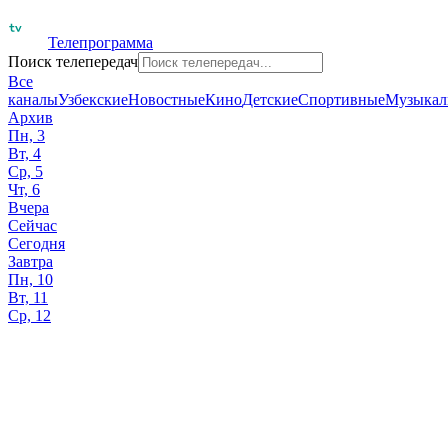
Телепрограмма
Поиск телепередач
Все
каналы
Узбекские
Новостные
Кино
Детские
Спортивные
Музыкал
Архив
Пн, 3
Вт, 4
Ср, 5
Чт, 6
Вчера
Сейчас
Сегодня
Завтра
Пн, 10
Вт, 11
Ср, 12