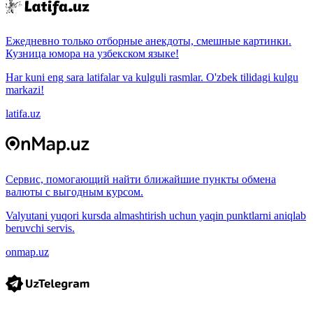
Ежедневно только отборные анекдоты, смешные картинки.
Кузница юмора на узбекском языке!
Har kuni eng sara latifalar va kulguli rasmlar. O'zbek tilidagi kulgu
markazi!
latifa.uz
Сервис, помогающий найти ближайшие пункты обмена
валюты с выгодным курсом.
Valyutani yuqori kursda almashtirish uchun yaqin punktlarni aniqlab
beruvchi servis.
onmap.uz