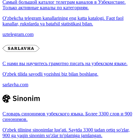
Самый большой каталог телеграм каналов в Узбекистане.
Только активные каналы по категориям.
O'zbekcha telegram kanallarining eng katta katalogi. Faqt faol
kanallar, ruknlarda va batafsil statistikasi bilan.
uztelegram.com
С нами вы научитесь грамотно писать на узбекском языке.
O'zbek tilida savodli yozishni biz bilan boshlang.
sarlavha.com
Словарь синонимов узбекского языка. Более 3300 слов и 900
синонимов.
O'zbek tilining sinonimlar lug'ati. Saytda 3300 tadan ortiq so'zlar,
900 ga yaqin sinonim so'zlar to'plamiga jamlangan.