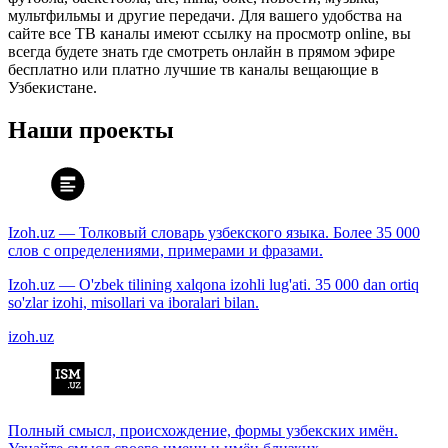
мультфильмы и другие передачи. Для вашего удобства на
сайте все ТВ каналы имеют ссылку на просмотр online, вы
всегда будете знать где смотреть онлайн в прямом эфире
бесплатно или платно лучшие тв каналы вещающие в
Узбекистане.
Наши проекты
Izoh.uz — Толковый словарь узбекского языка. Более 35 000
слов с определениями, примерами и фразами.
Izoh.uz — O'zbek tilining xalqona izohli lug'ati. 35 000 dan ortiq
so'zlar izohi, misollari va iboralari bilan.
izoh.uz
Полный смысл, происхождение, формы узбекских имён.