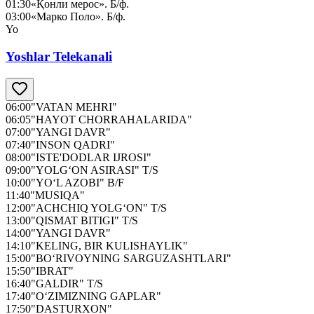
01:30
«Қонли мерос». Б/ф.
03:00
«Марко Поло». Б/ф.
Yo
Yoshlar Telekanali
06:00
"VATAN MEHRI"
06:05
"HAYOT CHORRAHALARIDA"
07:00
"YANGI DAVR"
07:40
"INSON QADRI"
08:00
"ISTE'DODLAR IJROSI"
09:00
"YOLG‘ON ASIRASI" T/S
10:00
"YO‘L AZOBI" B/F
11:40
"MUSIQA"
12:00
"ACHCHIQ YOLG‘ON" T/S
13:00
"QISMAT BITIGI" T/S
14:00
"YANGI DAVR"
14:10
"KELING, BIR KULISHAYLIK"
15:00
"BO‘RIVOYNING SARGUZASHTLARI"
15:50
"IBRAT"
16:40
"GALDIR" T/S
17:40
"O‘ZIMIZNING GAPLAR"
17:50
"DASTURXON"