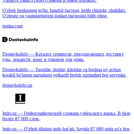
Узнайте смысл своего имени и имён близких.
O'zbek Ismlarning to'liq, batafsil ma'nosi, kelib chiqishi, shakllari.
O'zingiz va yaqinlaringizni ismlari ma'nosini bilib oling.
ismlar.com
DostavkaInfo — Каталог сервисов, предлагающих доставку
еды, лекарств, книг и товаров для дома.
DostavkaInfo — Taomlar, dorilar, kitoblar va boshqa uy uchun
kerakli bo'lagan narsalarni yetkazib berish xizmatlari bor servislar.
dostavkainfo.uz
Imlo.uz — Орфографический словарь узбекского языка. В базе
более 87 000 слов.
Imlo.uz — O'zbek tilining imlo lug'ati. Saytda 87 000 ortiq so'z bor.