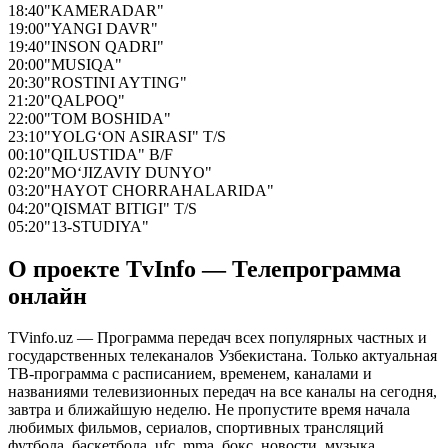
18:40
"KAMERADAR"
19:00
"YANGI DAVR"
19:40
"INSON QADRI"
20:00
"MUSIQA"
20:30
"ROSTINI AYTING"
21:20
"QALPOQ"
22:00
"TOM BOSHIDA"
23:10
"YOLG‘ON ASIRASI" T/S
00:10
"QILUSTIDA" B/F
02:20
"MO‘JIZAVIY DUNYO"
03:20
"HAYOT CHORRAHALARIDA"
04:20
"QISMAT BITIGI" T/S
05:20
"13-STUDIYA"
О проекте TvInfo — Телепрограмма
онлайн
TVinfo.uz — Программа передач всех популярных частных и
государственных телеканалов Узбекистана. Только актуальная
ТВ-программа с расписанием, временем, каналами и
названиями телевизионных передач на все каналы на сегодня,
завтра и ближайшую неделю. Не пропустите время начала
любимых фильмов, сериалов, спортивных трансляций
футбола, баскетбола, ufc, mma, бокс, новости, музыка,