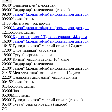
06:40
"Севимли кун" кўрсатуви
08:00
"Тақдирлар" теленовелла (такрор)
09:00
"Замон" (жонли эфир) информацион дастури
09:20
Хориж фильм
11:30
"Янги ҳаёт" ток шоуси
12:00
"Замон" (жонли эфир) информацион дастури
12:15
Хориж фильм
15:00
"Қўрғон сирлари" Туркия сериали 144-қисм
16:00
"Замон" (жонли эфир) информацион дастури
16:15
"Гуноҳлар сояси" миллий сериал 17-қисм
17:00
"Олов пазанда" кўрсатуви
18:00
"Тугун" сериал-новелла
19:00
"Қизим" миллий сериал 164-қисм
20:00
"Тақдирлар" теленовелла
21:00
"Замон" (жонли эфир) информацион дастури
21:15
"Мен учун яша" миллий сериал 12-қисм
22:20
"Сарвқомат дилбарим" миллий фильм
00:15
Хориж фильм
01:45
Хориж фильм
03:00
Kino
05:00
Milliy serial
05:00
"Гуноҳлар сояси" миллий сериал (такрор)
05:40
"Тугун" сериал-новелла (такрор)
ZO