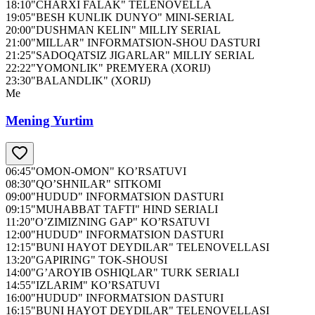
18:10
"CHARXI FALAK" TELENOVELLA
19:05
"BESH KUNLIK DUNYO" MINI-SERIAL
20:00
"DUSHMAN KELIN" MILLIY SERIAL
21:00
"MILLAR" INFORMATSION-SHOU DASTURI
21:25
"SADOQATSIZ JIGARLAR" MILLIY SERIAL
22:22
"YOMONLIK" PREMYERA (XORIJ)
23:30
"BALANDLIK" (XORIJ)
Me
Mening Yurtim
06:45
"OMON-OMON" KO’RSATUVI
08:30
"QO’SHNILAR" SITKOMI
09:00
"HUDUD" INFORMATSION DASTURI
09:15
"MUHABBAT TAFTI" HIND SERIALI
11:20
"O’ZIMIZNING GAP" KO’RSATUVI
12:00
"HUDUD" INFORMATSION DASTURI
12:15
"BUNI HAYOT DEYDILAR" TELENOVELLASI
13:20
"GAPIRING" TOK-SHOUSI
14:00
"G’AROYIB OSHIQLAR" TURK SERIALI
14:55
"IZLARIM" KO’RSATUVI
16:00
"HUDUD" INFORMATSION DASTURI
16:15
"BUNI HAYOT DEYDILAR" TELENOVELLASI