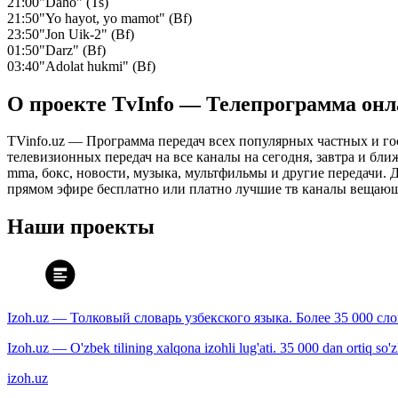
21:00
"Daho" (Ts)
21:50
"Yo hayot, yo mamot" (Bf)
23:50
"Jon Uik-2" (Bf)
01:50
"Darz" (Bf)
03:40
"Adolat hukmi" (Bf)
О проекте TvInfo — Телепрограмма он
TVinfo.uz — Программа передач всех популярных частных и го
телевизионных передач на все каналы на сегодня, завтра и бл
mma, бокс, новости, музыка, мультфильмы и другие передачи. Дл
прямом эфире бесплатно или платно лучшие тв каналы вещающ
Наши проекты
Izoh.uz — Толковый словарь узбекского языка. Более 35 000 сл
Izoh.uz — O'zbek tilining xalqona izohli lug'ati. 35 000 dan ortiq so'zla
izoh.uz