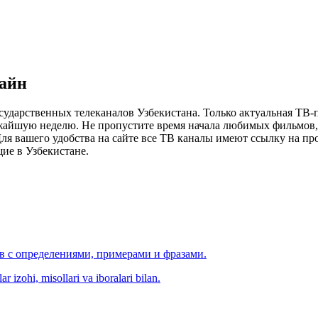
лайн
сударственных телеканалов Узбекистана. Только актуальная ТВ-
ижайшую неделю. Не пропустите время начала любимых фильмов, 
я вашего удобства на сайте все ТВ каналы имеют ссылку на просм
ие в Узбекистане.
ов с определениями, примерами и фразами.
r izohi, misollari va iboralari bilan.