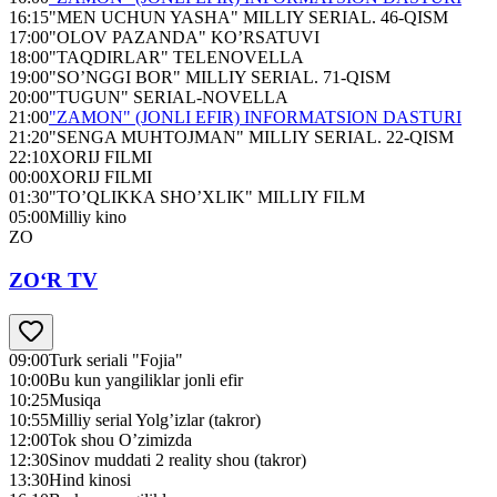
16:15
"MEN UCHUN YASHA" MILLIY SERIAL. 46-QISM
17:00
"OLOV PAZANDA" KO’RSATUVI
18:00
"TAQDIRLAR" TELENOVELLA
19:00
"SO’NGGI BOR" MILLIY SERIAL. 71-QISM
20:00
"TUGUN" SERIAL-NOVELLA
21:00
"ZAMON" (JONLI EFIR) INFORMATSION DASTURI
21:20
"SENGA MUHTOJMAN" MILLIY SERIAL. 22-QISM
22:10
XORIJ FILMI
00:00
XORIJ FILMI
01:30
"TO’QLIKKA SHO’XLIK" MILLIY FILM
05:00
Milliy kino
ZO
ZO‘R TV
09:00
Turk seriali "Fojia"
10:00
Bu kun yangiliklar jonli efir
10:25
Musiqa
10:55
Milliy serial Yolg’izlar (takror)
12:00
Tok shou O’zimizda
12:30
Sinov muddati 2 reality shou (takror)
13:30
Hind kinosi