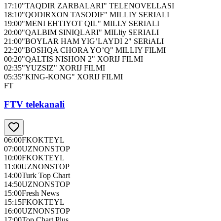
17:10
"TAQDIR ZARBALARI" TELENOVELLASI
18:10
"QODIRXON TASODIF" MILLIY SERIALI
19:00
"MENI EHTIYOT QIL" MILLY SERIALI
20:00
"QALBIM SINIQLARI" MILliy SERIALI
21:00
"BOYLAR HAM YIG’LAYDI 2" SERiALI
22:20
"BOSHQA CHORA YO’Q" MILLIY FILMI
00:20
"QALTIS NISHON 2" XORIJ FILMI
02:35
"YUZSIZ" XORIJ FILMI
05:35
"KING-KONG" XORIJ FILMI
FT
FTV telekanali
06:00
FKOKTEYL
07:00
UZNONSTOP
10:00
FKOKTEYL
11:00
UZNONSTOP
14:00
Turk Top Chart
14:50
UZNONSTOP
15:00
Fresh News
15:15
FKOKTEYL
16:00
UZNONSTOP
17:00
Top Chart Plus