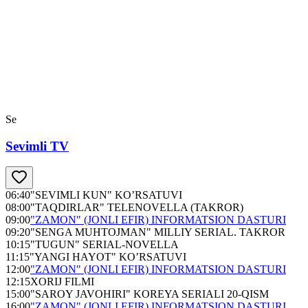
Se
Sevimli TV
06:40
"SEVIMLI KUN" KO’RSATUVI
08:00
"TAQDIRLAR" TELENOVELLA (TAKROR)
09:00
"ZAMON" (JONLI EFIR) INFORMATSION DASTURI
09:20
"SENGA MUHTOJMAN" MILLIY SERIAL. TAKROR
10:15
"TUGUN" SERIAL-NOVELLA
11:15
"YANGI HAYOT" KO’RSATUVI
12:00
"ZAMON" (JONLI EFIR) INFORMATSION DASTURI
12:15
XORIJ FILMI
15:00
"SAROY JAVOHIRI" KOREYA SERIALI 20-QISM
16:00
"ZAMON" (JONLI EFIR) INFORMATSION DASTURI