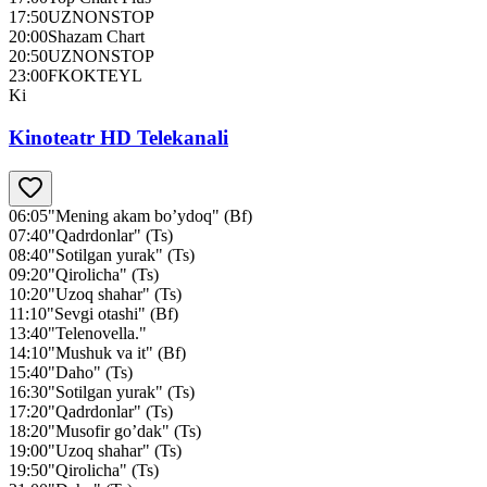
17:50
UZNONSTOP
20:00
Shazam Chart
20:50
UZNONSTOP
23:00
FKOKTEYL
Ki
Kinoteatr HD Telekanali
06:05
"Mening akam bo’ydoq" (Bf)
07:40
"Qadrdonlar" (Ts)
08:40
"Sotilgan yurak" (Ts)
09:20
"Qirolicha" (Ts)
10:20
"Uzoq shahar" (Ts)
11:10
"Sevgi otashi" (Bf)
13:40
"Telenovella."
14:10
"Mushuk va it" (Bf)
15:40
"Daho" (Ts)
16:30
"Sotilgan yurak" (Ts)
17:20
"Qadrdonlar" (Ts)
18:20
"Musofir go’dak" (Ts)
19:00
"Uzoq shahar" (Ts)
19:50
"Qirolicha" (Ts)