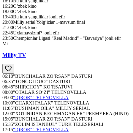
16:10
Bu kun yangiliklar
16:20
O’zbek kino
18:00
O’zbek kino
19:40
Bu kun yangiliklar jonli efir
20:00
Milliy serial Yolg’izlar 1-mavsum final
21:00
O’zbek kino
22:45
Uxlamaysizmi? jonli efir
23:50
Chempionlar Ligasi "Real Madrid" - "Bavariya" jonli efir
Mi
Milliy TV
06:10
"BUNCHALAR ZO’RSAN" DASTURI
06:35
"TONGGI DUO" DASTURI
06:45
"SHIRCHOY" KO’RSATUVI
08:00
"OTALAR SO’ZI" TELENOVELLA
09:00
"IQROR" TELENOVELLA
10:00
"CHARXI FALAK" TELENOVELLA
11:05
"DUSHMAN OILA" MILLIY SERIAL
12:00
"XOTINIDAN KECHMAGAN ER" PREMYERA (HIND)
15:05
"BUNCHALAR ZO’RSAN" DASTURI
15:35
"ZOLIM ISTANBUL" TURK TELESERIALI
17:15
"IQROR" TELENOVELLA