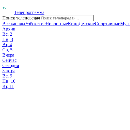
Телепрограмма
Поиск телепередач
Все каналы
Узбекские
Новостные
Кино
Детские
Спортивные
Муз
Архив
Вс, 2
Пн, 3
Вт, 4
Ср, 5
Вчера
Сейчас
Сегодня
Завтра
Вс, 9
Пн, 10
Вт, 11