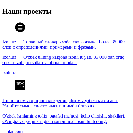
Наши проекты
Izoh.uz — Толковый словарь узбекского языка. Более 35 000
слов с определениями, примерами и фразами.
Izoh.uz — O'zbek tilining xalqona izohli lug'ati. 35 000 dan ortiq
so'zlar izohi, misollari va iboralari bilan.
izoh.uz
Полный смысл, происхождение, формы узбекских имён.
Узнайте смысл своего имени и имён близких.
O'zbek Ismlarning to'liq, batafsil ma'nosi, kelib chiqishi, shakllari.
O'zingiz va yaqinlaringizni ismlari ma'nosini bilib oling.
ismlar.com