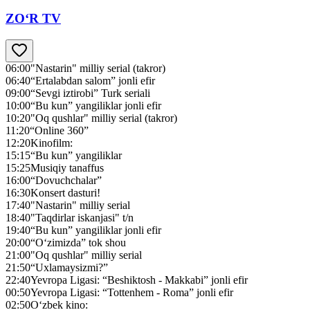
ZO‘R TV
06:00
"Nastarin" milliy serial (takror)
06:40
“Ertalabdan salom” jonli efir
09:00
“Sevgi iztirobi” Turk seriali
10:00
“Bu kun” yangiliklar jonli efir
10:20
"Oq qushlar" milliy serial (takror)
11:20
“Online 360”
12:20
Kinofilm:
15:15
“Bu kun” yangiliklar
15:25
Musiqiy tanaffus
16:00
“Dovuchchalar”
16:30
Konsert dasturi!
17:40
"Nastarin" milliy serial
18:40
"Taqdirlar iskanjasi" t/n
19:40
“Bu kun” yangiliklar jonli efir
20:00
“O‘zimizda” tok shou
21:00
"Oq qushlar" milliy serial
21:50
“Uxlamaysizmi?”
22:40
Yevropa Ligasi: “Beshiktosh - Makkabi” jonli efir
00:50
Yevropa Ligasi: “Tottenhem - Roma” jonli efir
02:50
O‘zbek kino: