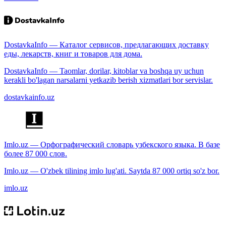
DostavkaInfo — Каталог сервисов, предлагающих доставку
еды, лекарств, книг и товаров для дома.
DostavkaInfo — Taomlar, dorilar, kitoblar va boshqa uy uchun
kerakli bo'lagan narsalarni yetkazib berish xizmatlari bor servislar.
dostavkainfo.uz
Imlo.uz — Орфографический словарь узбекского языка. В базе
более 87 000 слов.
Imlo.uz — O'zbek tilining imlo lug'ati. Saytda 87 000 ortiq so'z bor.
imlo.uz