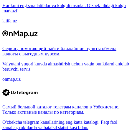
Har kuni eng sara latifalar va kulguli rasmlar. O'zbek tilidagi kulgu
markazi!
latifa.uz
Сервис, помогающий найти ближайшие пункты обмена
валюты с выгодным курсом.
Valyutani yuqori kursda almashtirish uchun yaqin punktlarni aniqlab
beruvchi servis.
onmap.uz
Самый большой каталог телеграм каналов в Узбекистане.
Только активные каналы по категориям.
O'zbekcha telegram kanallarining eng katta katalogi. Faqt faol
kanallar, ruknlarda va batafsil statistikasi bilan.