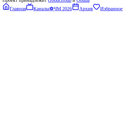
Проект принадлежит
GoodGroup
и
Obuna
Главная
Каналы
⚽
ЧМ 2026
Архив
Избранное