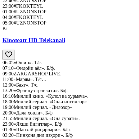
22:40
#UZNONSTOP
23:00
#FKOKTEYL
01:00
#UZNONSTOP
04:00
#FKOKTEYL
05:00
#UZNONSTOP
Ki
Kinoteatr HD Telekanali
06:05
«Ошин». Т/с.
07:10
«Фидойи аёл». Б/ф.
09:00
ZARGARSHOP LIVE.
11:00
«Марям». Т/с…
12:00
«Бахт». Т/с.
13:20
«Француз транзити». Б/ф.
16:10
Миллий кино. «Кулол ва хурмача».
18:00
Миллий сериал. «Опа-сингиллар».
19:00
Миллий сериал. «Дилозор»
20:00
«Дала ҳовли». Б/ф.
21:55
Миллий сериал. «Она сурати».
23:00
«Яхши йигитлар». Б/ф
01:30
«Шанхай рицарлари». Б/ф.
03:20
«Пинҳона дил изҳори». Б/ф