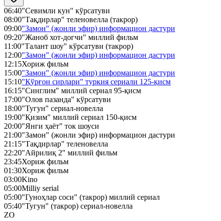
06:40
"Севимли кун" кўрсатуви
08:00
"Тақдирлар" теленовелла (такрор)
09:00
"Замон" (жонли эфир) информацион дастури
09:20
"Жаноб хот-догчи" миллий фильм
11:00
"Талант шоу" кўрсатуви (такрор)
12:00
"Замон" (жонли эфир) информацион дастури
12:15
Хориж фильм
15:00
"Замон" (жонли эфир) информацион дастури
15:10
"Қўрғон сирлари" туркия сериали 125-қисм
16:15
"Синглим" миллий сериал 95-қисм
17:00
"Олов пазанда" кўрсатуви
18:00
"Тугун" сериал-новелла
19:00
"Қизим" миллий сериал 150-қисм
20:00
"Янги ҳаёт" ток шоуси
21:00
"Замон" (жонли эфир) информацион дастури
21:15
"Тақдирлар" теленовелла
22:20
"Айрилиқ 2" миллий фильм
23:45
Хориж фильм
01:30
Хориж фильм
03:00
Kino
05:00
Milliy serial
05:00
"Гуноҳлар соси" (такрор) миллий сериал
05:40
"Тугун" (такрор) сериал-новелла
ZO