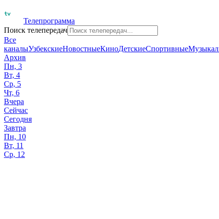
Телепрограмма
Поиск телепередач
Все
каналы
Узбекские
Новостные
Кино
Детские
Спортивные
Музыкал
Архив
Пн, 3
Вт, 4
Ср, 5
Чт, 6
Вчера
Сейчас
Сегодня
Завтра
Пн, 10
Вт, 11
Ср, 12