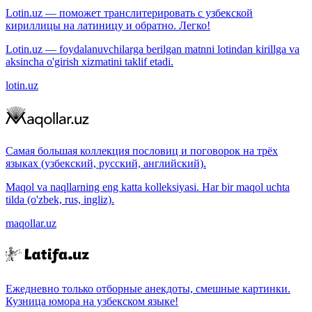
Lotin.uz — поможет транслитерировать с узбекской
кириллицы на латиницу и обратно. Легко!
Lotin.uz — foydalanuvchilarga berilgan matnni lotindan kirillga va
aksincha o'girish xizmatini taklif etadi.
lotin.uz
Самая большая коллекция пословиц и поговорок на трёх
языках (узбекский, русский, английский).
Maqol va naqllarning eng katta kolleksiyasi. Har bir maqol uchta
tilda (o'zbek, rus, ingliz).
maqollar.uz
Ежедневно только отборные анекдоты, смешные картинки.
Кузница юмора на узбекском языке!