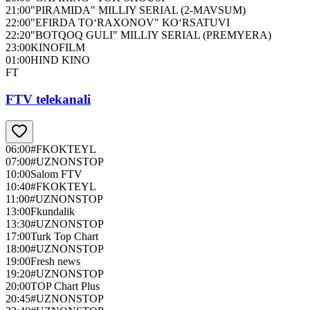
21:00
"PIRAMIDA" MILLIY SERIAL (2-MAVSUM)
22:00
"EFIRDA TO‘RAXONOV" KO‘RSATUVI
22:20
"BOTQOQ GULI" MILLIY SERIAL (PREMYERA)
23:00
KINOFILM
01:00
HIND KINO
FT
FTV telekanali
06:00
#FKOKTEYL
07:00
#UZNONSTOP
10:00
Salom FTV
10:40
#FKOKTEYL
11:00
#UZNONSTOP
13:00
Fkundalik
13:30
#UZNONSTOP
17:00
Turk Top Chart
18:00
#UZNONSTOP
19:00
Fresh news
19:20
#UZNONSTOP
20:00
TOP Chart Plus
20:45
#UZNONSTOP