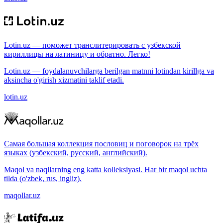
Lotin.uz — поможет транслитерировать с узбекской
кириллицы на латиницу и обратно. Легко!
Lotin.uz — foydalanuvchilarga berilgan matnni lotindan kirillga va
aksincha o'girish xizmatini taklif etadi.
lotin.uz
Самая большая коллекция пословиц и поговорок на трёх
языках (узбекский, русский, английский).
Maqol va naqllarning eng katta kolleksiyasi. Har bir maqol uchta
tilda (o'zbek, rus, ingliz).
maqollar.uz