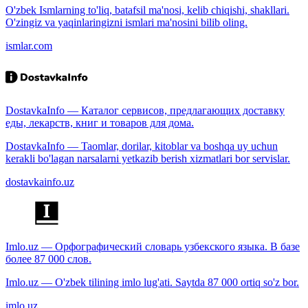
O'zbek Ismlarning to'liq, batafsil ma'nosi, kelib chiqishi, shakllari.
O'zingiz va yaqinlaringizni ismlari ma'nosini bilib oling.
ismlar.com
DostavkaInfo — Каталог сервисов, предлагающих доставку
еды, лекарств, книг и товаров для дома.
DostavkaInfo — Taomlar, dorilar, kitoblar va boshqa uy uchun
kerakli bo'lagan narsalarni yetkazib berish xizmatlari bor servislar.
dostavkainfo.uz
Imlo.uz — Орфографический словарь узбекского языка. В базе
более 87 000 слов.
Imlo.uz — O'zbek tilining imlo lug'ati. Saytda 87 000 ortiq so'z bor.
imlo.uz