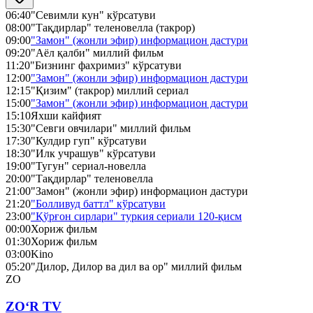
06:40
"Севимли кун" кўрсатуви
08:00
"Тақдирлар" теленовелла (такрор)
09:00
"Замон" (жонли эфир) информацион дастури
09:20
"Аёл қалби" миллий фильм
11:20
"Бизнинг фахримиз" кўрсатуви
12:00
"Замон" (жонли эфир) информацион дастури
12:15
"Қизим" (такрор) миллий сериал
15:00
"Замон" (жонли эфир) информацион дастури
15:10
Яхши кайфият
15:30
"Севги овчилари" миллий фильм
17:30
"Кулдир гуп" кўрсатуви
18:30
"Илк учрашув" кўрсатуви
19:00
"Тугун" сериал-новелла
20:00
"Тақдирлар" теленовелла
21:00
"Замон" (жонли эфир) информацион дастури
21:20
"Болливуд баттл" кўрсатуви
23:00
"Қўрғон сирлари" туркия сериали 120-қисм
00:00
Хориж фильм
01:30
Хориж фильм
03:00
Kino
05:20
"Дилор, Дилор ва дил ва ор" миллий фильм
ZO
ZO‘R TV