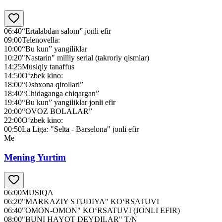
06:40
“Ertalabdan salom” jonli efir
09:00
Telenovella:
10:00
“Bu kun” yangiliklar
10:20
"Nastarin" milliy serial (takroriy qismlar)
14:25
Musiqiy tanaffus
14:50
O‘zbek kino:
18:00
“Oshxona qirollari”
18:40
“Chidaganga chiqargan”
19:40
“Bu kun” yangiliklar jonli efir
20:00
“OVOZ BOLALAR”
22:00
O‘zbek kino:
00:50
La Liga: "Selta - Barselona" jonli efir
Me
Mening Yurtim
06:00
MUSIQA
06:20
"MARKAZIY STUDIYA" KO‘RSATUVI
06:40
"OMON-OMON" KO‘RSATUVI (JONLI EFIR)
08:00
"BUNI HAYOT DEYDILAR" T/N