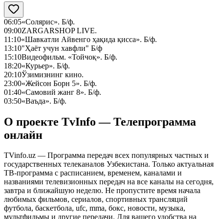
06:05
«Солярис». Б/ф.
09:00
ZARGARSHOP LIVE.
11:10
«Шавкатли Айвенго ҳақида қисса». Б/ф.
13:10
"Ҳаёт учун хавфли" Б/ф
15:10
Видеофильм. «Тойчоқ». Б/ф.
18:20
«Курьер». Б/ф.
20:10
Ўзимизнинг кино.
23:00
«Жейсон Борн 5». Б/ф.
01:40
«Самовий жанг 8». Б/ф.
03:50
«Ваъда». Б/ф.
О проекте TvInfo — Телепрограмма
онлайн
TVinfo.uz — Программа передач всех популярных частных и
государственных телеканалов Узбекистана. Только актуальная
ТВ-программа с расписанием, временем, каналами и
названиями телевизионных передач на все каналы на сегодня,
завтра и ближайшую неделю. Не пропустите время начала
любимых фильмов, сериалов, спортивных трансляций
футбола, баскетбола, ufc, mma, бокс, новости, музыка,
мультфильмы и другие передачи. Для вашего удобства на