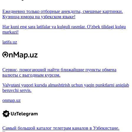
Ежедневно только отборные анекдоты, смешные картинки.
Кузница юмора на узбекском языке!
Har kuni eng sara latifalar va kulguli rasmlar. O'zbek tilidagi kulgu
markazi!
latifa.uz
Сервис, помогающий найти ближайшие пункты обмена
валюты с выгодным курсом.
Valyutani yuqori kursda almashtirish uchun yaqin punktlarni aniqlab
beruvchi servis.
onmap.uz
Самый большой каталог телеграм каналов в Узбекистане.