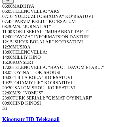
06:00
MADHIYA
06:05
TELENOVELLA: "AKS"
07:10
"YULDUZLI OSHXONA" KO‘RSATUVI
07:45
"PARVIZ KELDI" KO‘RSATUVI
08:30
M/S: "JURNALIST"
11:00
XORIJ SERIAL: "MUHABBAT TAFTI"
12:00
"OVOZA" INFORMATSION DASTURI
12:15
"SHO‘X BOLALAR" KO‘RSATUVI
12:30
MUSIQA
13:00
TELENOVELLA:
14:00
MILLIY KINO
16:30
KONSERT
17:00
TELENOVELLA: "HAYOT DAVOM ETAR…"
18:05
"OYINA" TOK-SHOUSI
19:00
"TILLA BOLA" KO‘RSATUVI
19:25
"ODAMIYLIK" KO‘RSATUVI
20:30
"SALOM SHOU" KO‘RSATUVI
22:00
M/S: "NOMUS"
23:00
TURK SERIALI: "QISMAT O‘YINLARI"
00:00
HIND KINOSI
Ki
Kinoteatr HD Telekanali