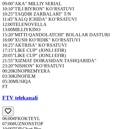
09:00
"AKA" MILLIY SERIAL
10:10
"TILI BIYRON" KO‘RSATUVI
10:25
"TAQDIR ZARBALARI" T/N
11:45
"XALQ ICHIDA" KO‘RSATUVI
12:00
TELENOVELLA
13:00
MILLIYKINO
15:20
"MITTI QANDOLATCHI" BOLALAR DASTURI
16:00
"XUSH KO‘RDIK" KO‘RSATUVI
16:25
"AKTRISA" KO‘RSATUVI
17:15
"LIKE CUP" (JONLI EFIR)
20:05
"LIKE CUP" (JONLI EFIR)
21:55
"XIZMAT DOIRASIDAN TASHQARIDA"
23:20
"NISHON" KO‘RSATUVI
00:20
KINOPREMYERA
03:30
KINOFILM
05:30
MUSIQA
FT
FTV telekanali
06:00
#FKOKTEYL
07:00
#UZNONSTOP
10:00
TOP Chart Plus