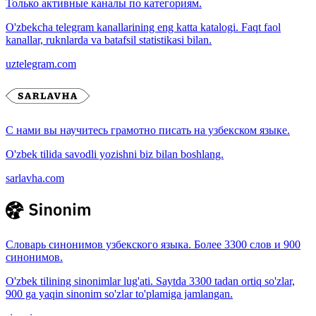
Только активные каналы по категориям.
O'zbekcha telegram kanallarining eng katta katalogi. Faqt faol
kanallar, ruknlarda va batafsil statistikasi bilan.
uztelegram.com
С нами вы научитесь грамотно писать на узбекском языке.
O'zbek tilida savodli yozishni biz bilan boshlang.
sarlavha.com
Словарь синонимов узбекского языка. Более 3300 слов и 900
синонимов.
O'zbek tilining sinonimlar lug'ati. Saytda 3300 tadan ortiq so'zlar,
900 ga yaqin sinonim so'zlar to'plamiga jamlangan.