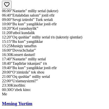
06:00
"Nastarin" milliy serial (takror)
06:40
“Ertalabdan salom” jonli efir
09:00
“Sevgi iztirobi” Turk seriali
10:00
“Bu kun” yangiliklar jonli efir
10:20
“Kel yarashaylik”
11:20
Futbol kundalik
12:20
"Oq qushlar" milliy serial t/n (takroriy qismlar)
15:15
“Bu kun” yangiliklar
15:25
Musiqiy tanaffus
16:00
“Dovuchchalar”
16:30
Konsert dasturi!
17:40
"Nastarin" milliy serial
18:40
"Taqdirlar iskanjasi" t/n
19:40
“Bu kun” yangiliklar jonli efir
20:00
“O‘zimizda” tok shou
21:00
"Oq qushlar" milliy serial
22:00
“Uxlamaysizmi?”
23:30
Kinofilm:
00:30
O‘zbek kino:
Me
Mening Yurtim