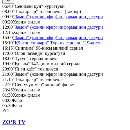
06:40
"Севимли кун" кўрсатуви
08:00
"Тақдирлар" теленовелла (такрор)
09:00
"Замон" (жонли эфир) информацион дастури
09:20
Хориж фильм
12:00
"Замон" (жонли эфир) информацион дастури
12:15
Хориж фильм
15:00
"Замон" (жонли эфир) информацион дастури
15:10
"Қўрғон сирлари" Туркия сериали 119-қисм
16:15
"Синглим" 96-қисм миллий сериал
17:00
"Олов пазанда" кўрсатуви
18:00
"Тугун" сериал-новелла
19:00
"Қизим" 147-қисм миллий сериал
20:00
"Янги ҳаёт" ток шоуси
21:00
"Замон" (жонли эфир) информацион дастури
21:15
"Тақдирлар" теленовелла
22:20
"Сен учун мен" миллий фильм
23:45
Хориж фильм
01:30
Хориж фильм
03:00
Kino
05:30
Kino
ZO
ZO‘R TV