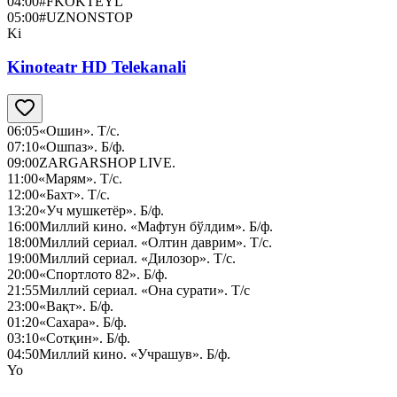
04:00
#FKOKTEYL
05:00
#UZNONSTOP
Ki
Kinoteatr HD Telekanali
06:05
«Ошин». Т/с.
07:10
«Ошпаз». Б/ф.
09:00
ZARGARSHOP LIVE.
11:00
«Марям». Т/с.
12:00
«Бахт». Т/с.
13:20
«Уч мушкетёр». Б/ф.
16:00
Миллий кино. «Мафтун бўлдим». Б/ф.
18:00
Миллий сериал. «Олтин даврим». Т/с.
19:00
Миллий сериал. «Дилозор». Т/с.
20:00
«Спортлото 82». Б/ф.
21:55
Миллий сериал. «Она сурати». Т/с
23:00
«Вақт». Б/ф.
01:20
«Сахара». Б/ф.
03:10
«Сотқин». Б/ф.
04:50
Миллий кино. «Учрашув». Б/ф.
Yo