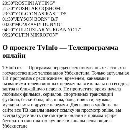
20:30
"ROSTINI AYTING"
21:30
"YOSHLAR OQSHOMI"
23:30
"YOLG‘ON ASIRASI" T/S
01:30
"JEYSON BORN" B/F
03:00
"MO‘JIZAVIY DUNYO"
04:20
"YULDUZLAR YURGAN YO‘L"
05:20
"OLTIN MIKROFON"
О проекте TvInfo — Телепрограмма
онлайн
TVinfo.uz — Программа передач всех популярных частных и
государственных телеканалов Узбекистана. Только актуальная
ТВ-программа с расписанием, временем, каналами и
названиями телевизионных передач на все каналы на сегодня,
завтра и ближайшую неделю. Не пропустите время начала
любимых фильмов, сериалов, спортивных трансляций
футбола, баскетбола, ufc, mma, бокс, новости, музыка,
мультфильмы и другие передачи. Для вашего удобства на
сайте все ТВ каналы имеют ссылку на просмотр online, вы
всегда будете знать где смотреть онлайн в прямом эфире
бесплатно или платно лучшие тв каналы вещающие в
Узбекистане.