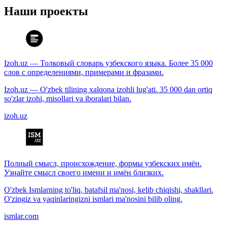
Наши проекты
Izoh.uz — Толковый словарь узбекского языка. Более 35 000
слов с определениями, примерами и фразами.
Izoh.uz — O'zbek tilining xalqona izohli lug'ati. 35 000 dan ortiq
so'zlar izohi, misollari va iboralari bilan.
izoh.uz
Полный смысл, происхождение, формы узбекских имён.
Узнайте смысл своего имени и имён близких.
O'zbek Ismlarning to'liq, batafsil ma'nosi, kelib chiqishi, shakllari.
O'zingiz va yaqinlaringizni ismlari ma'nosini bilib oling.
ismlar.com