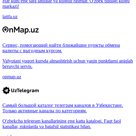
Har kuni eng sara latifalar va kulguli rasmlar. O'zbek tilidagi kulgu
markazi!
latifa.uz
Сервис, помогающий найти ближайшие пункты обмена
валюты с выгодным курсом.
Valyutani yuqori kursda almashtirish uchun yaqin punktlarni aniqlab
beruvchi servis.
onmap.uz
Самый большой каталог телеграм каналов в Узбекистане.
Только активные каналы по категориям.
O'zbekcha telegram kanallarining eng katta katalogi. Faqt faol
kanallar, ruknlarda va batafsil statistikasi bilan.