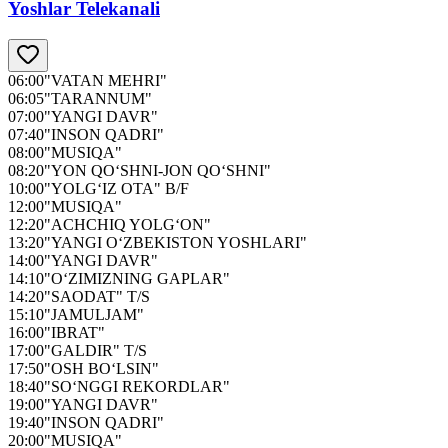
Yoshlar Telekanali
06:00
"VATAN MEHRI"
06:05
"TARANNUM"
07:00
"YANGI DAVR"
07:40
"INSON QADRI"
08:00
"MUSIQA"
08:20
"YON QO‘SHNI-JON QO‘SHNI"
10:00
"YOLG‘IZ OTA" B/F
12:00
"MUSIQA"
12:20
"ACHCHIQ YOLG‘ON"
13:20
"YANGI O‘ZBEKISTON YOSHLARI"
14:00
"YANGI DAVR"
14:10
"O‘ZIMIZNING GAPLAR"
14:20
"SAODAT" T/S
15:10
"JAMULJAM"
16:00
"IBRAT"
17:00
"GALDIR" T/S
17:50
"OSH BO‘LSIN"
18:40
"SO‘NGGI REKORDLAR"
19:00
"YANGI DAVR"
19:40
"INSON QADRI"
20:00
"MUSIQA"