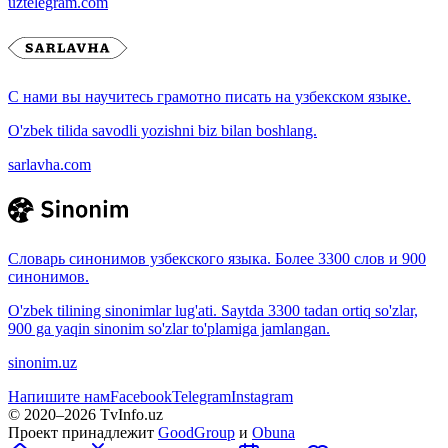
uztelegram.com
С нами вы научитесь грамотно писать на узбекском языке.
O'zbek tilida savodli yozishni biz bilan boshlang.
sarlavha.com
Словарь синонимов узбекского языка. Более 3300 слов и 900
синонимов.
O'zbek tilining sinonimlar lug'ati. Saytda 3300 tadan ortiq so'zlar,
900 ga yaqin sinonim so'zlar to'plamiga jamlangan.
sinonim.uz
Напишите нам
Facebook
Telegram
Instagram
© 2020–
2026
TvInfo.uz
Проект принадлежит
GoodGroup
и
Obuna