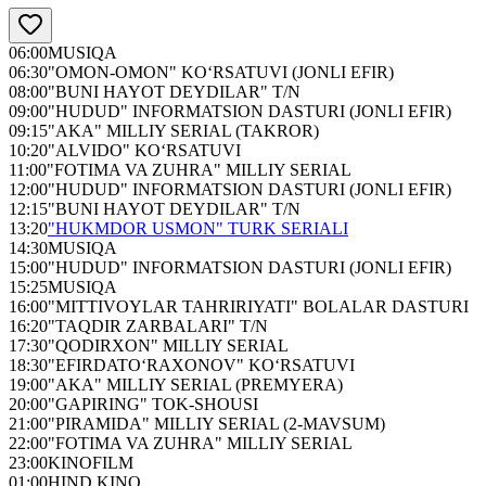
06:00
MUSIQA
06:30
"OMON-OMON" KO‘RSATUVI (JONLI EFIR)
08:00
"BUNI HAYOT DEYDILAR" T/N
09:00
"HUDUD" INFORMATSION DASTURI (JONLI EFIR)
09:15
"AKA" MILLIY SERIAL (TAKROR)
10:20
"ALVIDO" KO‘RSATUVI
11:00
"FOTIMA VA ZUHRA" MILLIY SERIAL
12:00
"HUDUD" INFORMATSION DASTURI (JONLI EFIR)
12:15
"BUNI HAYOT DEYDILAR" T/N
13:20
"HUKMDOR USMON" TURK SERIALI
14:30
MUSIQA
15:00
"HUDUD" INFORMATSION DASTURI (JONLI EFIR)
15:25
MUSIQA
16:00
"MITTIVOYLAR TAHRIRIYATI" BOLALAR DASTURI
16:20
"TAQDIR ZARBALARI" T/N
17:30
"QODIRXON" MILLIY SERIAL
18:30
"EFIRDATO‘RAXONOV" KO‘RSATUVI
19:00
"AKA" MILLIY SERIAL (PREMYERA)
20:00
"GAPIRING" TOK-SHOUSI
21:00
"PIRAMIDA" MILLIY SERIAL (2-MAVSUM)
22:00
"FOTIMA VA ZUHRA" MILLIY SERIAL
23:00
KINOFILM
01:00
HIND KINO