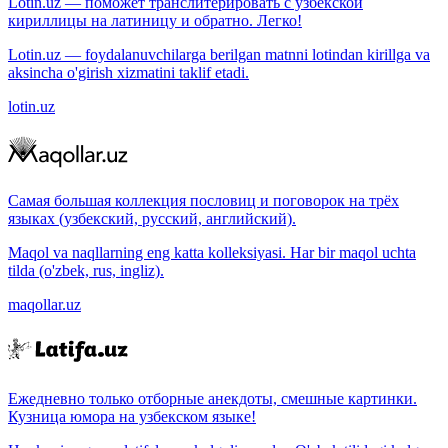
Lotin.uz — поможет транслитерировать с узбекской
кириллицы на латиницу и обратно. Легко!
Lotin.uz — foydalanuvchilarga berilgan matnni lotindan kirillga va
aksincha o'girish xizmatini taklif etadi.
lotin.uz
Самая большая коллекция пословиц и поговорок на трёх
языках (узбекский, русский, английский).
Maqol va naqllarning eng katta kolleksiyasi. Har bir maqol uchta
tilda (o'zbek, rus, ingliz).
maqollar.uz
Ежедневно только отборные анекдоты, смешные картинки.
Кузница юмора на узбекском языке!