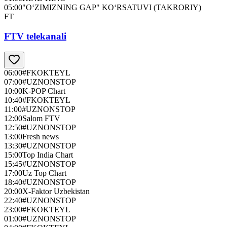
05:00
"O‘ZIMIZNING GAP" KO‘RSATUVI (TAKRORIY)
FT
FTV telekanali
06:00
#FKOKTEYL
07:00
#UZNONSTOP
10:00
K-POP Chart
10:40
#FKOKTEYL
11:00
#UZNONSTOP
12:00
Salom FTV
12:50
#UZNONSTOP
13:00
Fresh news
13:30
#UZNONSTOP
15:00
Top India Chart
15:45
#UZNONSTOP
17:00
Uz Top Chart
18:40
#UZNONSTOP
20:00
X-Faktor Uzbekistan
22:40
#UZNONSTOP
23:00
#FKOKTEYL
01:00
#UZNONSTOP