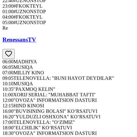
22:40
#UZNONSTOP
23:00
#FKOKTEYL
01:00
#UZNONSTOP
04:00
#FKOKTEYL
05:00
#UZNONSTOP
Re
RenessansTV
06:00
MADHIYA
06:05
MUSIQA
07:00
MILLIY KINO
09:05
TELENOVELLA: "BUNI HAYOT DEYDILAR"
10:10
MUSIQA
10:35
"PAXMOQ KELIN"
11:00
XORIJ SERIAL: "MUHABBAT TAFTI"
12:00
"OVOZA" INFORMATSION DASTURI
12:15
HIND KINOSI
16:00
"BUVISINING BOLASI" KO‘RSATUVI
16:20
"YULDUZLI OSHXONA" KO‘RSATUVI
17:00
TELENOVELLA: "O‘ZIMIZ"
18:00
"ELCHILIK" KO‘RSATUVI
18:30
"OVOZA" INFORMATSION DASTURI