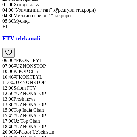
01:00
Ҳинд фильм
04:00
“Ўзимизнинг гап” кўрсатуви (такрори)
04:30
Миллий сериал: “” такрори
05:30
Мусиқа
FT
FTV telekanali
06:00
#FKOKTEYL
07:00
#UZNONSTOP
10:00
K-POP Chart
10:40
#FKOKTEYL
11:00
#UZNONSTOP
12:00
Salom FTV
12:50
#UZNONSTOP
13:00
Fresh news
13:30
#UZNONSTOP
15:00
Top India Chart
15:45
#UZNONSTOP
17:00
Uz Top Chart
18:40
#UZNONSTOP
20:00
X-Faktor Uzbekistan