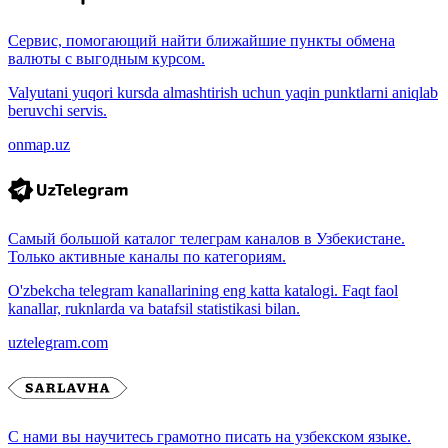
Сервис, помогающий найти ближайшие пункты обмена
валюты с выгодным курсом.
Valyutani yuqori kursda almashtirish uchun yaqin punktlarni aniqlab
beruvchi servis.
onmap.uz
Самый большой каталог телеграм каналов в Узбекистане.
Только активные каналы по категориям.
O'zbekcha telegram kanallarining eng katta katalogi. Faqt faol
kanallar, ruknlarda va batafsil statistikasi bilan.
uztelegram.com
С нами вы научитесь грамотно писать на узбекском языке.