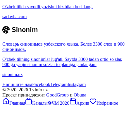
O'zbek tilida savodli yozishni biz bilan boshlang.
sarlavha.com
Словарь синонимов узбекского языка. Более 3300 слов и 900
синонимов.
O'zbek tilining sinonimlar lug'ati. Saytda 3300 tadan ortiq so'zlar,
900 ga yaqin sinonim so'zlar to'plamiga jamlangan.
sinonim.uz
Напишите нам
Facebook
Telegram
Instagram
© 2020–
2026
TvInfo.uz
Проект принадлежит
GoodGroup
и
Obuna
Главная
Каналы
⚽
ЧМ 2026
Архив
Избранное