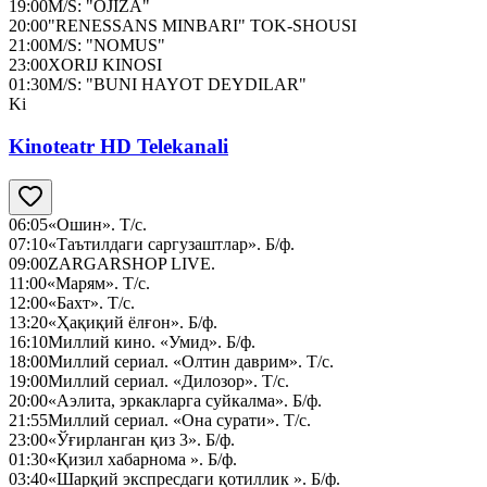
19:00
M/S: "OJIZA"
20:00
"RENESSANS MINBARI" TOK-SHOUSI
21:00
M/S: "NOMUS"
23:00
XORIJ KINOSI
01:30
M/S: "BUNI HAYOT DEYDILAR"
Ki
Kinoteatr HD Telekanali
06:05
«Ошин». Т/с.
07:10
«Таътилдаги саргузаштлар». Б/ф.
09:00
ZARGARSHOP LIVE.
11:00
«Марям». Т/с.
12:00
«Бахт». Т/с.
13:20
«Ҳақиқий ёлғон». Б/ф.
16:10
Миллий кино. «Умид». Б/ф.
18:00
Миллий сериал. «Олтин даврим». Т/с.
19:00
Миллий сериал. «Дилозор». Т/с.
20:00
«Аэлита, эркакларга суйкалма». Б/ф.
21:55
Миллий сериал. «Она сурати». Т/с.
23:00
«Ўғирланган қиз 3». Б/ф.
01:30
«Қизил хабарнома ». Б/ф.
03:40
«Шарқий экспресдаги қотиллик ». Б/ф.