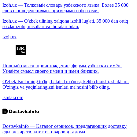
Izoh.uz — Толковый словарь узбекского языка. Более 35 000
слов с определениями, примерами и фразами.
Izoh.uz — O'zbek tilining xalqona izohli lug'ati. 35 000 dan ortiq
so'zlar izohi, misollari va iboralari bilan.
izoh.uz
Полный смысл, происхождение, формы узбекских имён.
Узнайте смысл своего имени и имён близких.
O'zbek Ismlarning to'liq, batafsil ma'nosi, kelib chiqishi, shakllari.
O'zingiz va yaqinlaringizni ismlari ma'nosini bilib oling.
ismlar.com
DostavkaInfo — Каталог сервисов, предлагающих доставку
еды, лекарств, книг и товаров для дома.