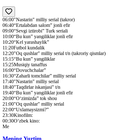
06:00
"Nastarin" milliy serial (takror)
06:40
“Ertalabdan salom” jonli efir
09:00
“Sevgi iztirobi” Turk seriali
10:00
“Bu kun” yangiliklar jonli efir
10:20
“Kel yarashaylik”
11:20
Futbol kundalik
12:20
"Oq qushlar" milliy serial t/n (takroriy qismlar)
15:15
“Bu kun” yangiliklar
15:25
Musiqiy tanaffus
16:00
“Dovuchchalar”
16:30
“Zaharli tomchilar” milliy serial
17:40
"Nastarin" milliy serial
18:40
"Taqdirlar iskanjasi" t/n
19:40
“Bu kun” yangiliklar jonli efir
20:00
“O‘zimizda” tok shou
21:00
"Oq qushlar" milliy serial
22:00
“Uxlamaysizmi?”
23:30
Kinofilm:
00:30
O‘zbek kino:
Me
Mening Yurtim