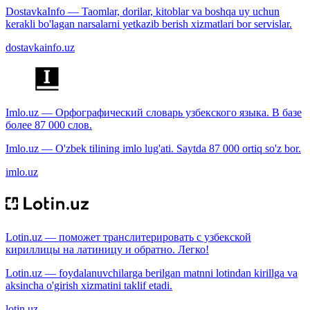
DostavkaInfo — Taomlar, dorilar, kitoblar va boshqa uy uchun
kerakli bo'lagan narsalarni yetkazib berish xizmatlari bor servislar.
dostavkainfo.uz
Imlo.uz — Орфографический словарь узбекского языка. В базе
более 87 000 слов.
Imlo.uz — O'zbek tilining imlo lug'ati. Saytda 87 000 ortiq so'z bor.
imlo.uz
Lotin.uz — поможет транслитерировать с узбекской
кириллицы на латиницу и обратно. Легко!
Lotin.uz — foydalanuvchilarga berilgan matnni lotindan kirillga va
aksincha o'girish xizmatini taklif etadi.
lotin.uz