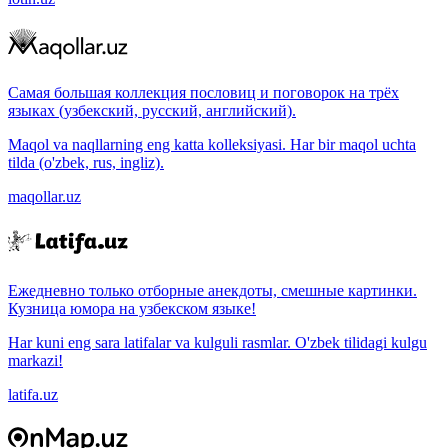
Самая большая коллекция пословиц и поговорок на трёх
языках (узбекский, русский, английский).
Maqol va naqllarning eng katta kolleksiyasi. Har bir maqol uchta
tilda (o'zbek, rus, ingliz).
maqollar.uz
Ежедневно только отборные анекдоты, смешные картинки.
Кузница юмора на узбекском языке!
Har kuni eng sara latifalar va kulguli rasmlar. O'zbek tilidagi kulgu
markazi!
latifa.uz