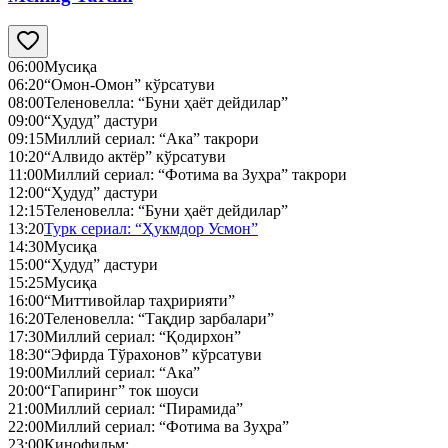
06:00
Мусиқа
06:20
“Омон-Омон” кўрсатуви
08:00
Теленовелла: “Буни ҳаёт дейдилар”
09:00
“Ҳудуд” дастури
09:15
Миллий сериал: “Ака” такрори
10:20
“Алвидо актёр” кўрсатуви
11:00
Миллий сериал: “Фотима ва Зуҳра” такрори
12:00
“Ҳудуд” дастури
12:15
Теленовелла: “Буни ҳаёт дейдилар”
13:20
Турк сериал: “Ҳукмдор Усмон”
14:30
Мусиқа
15:00
“Ҳудуд” дастури
15:25
Мусиқа
16:00
“Миттивойлар таҳририяти”
16:20
Теленовелла: “Тақдир зарбалари”
17:30
Миллий сериал: “Қодирхон”
18:30
“Эфирда Тўрахонов” кўрсатуви
19:00
Миллий сериал: “Ака”
20:00
“Гапиринг” ток шоуси
21:00
Миллий сериал: “Пирамида”
22:00
Миллий сериал: “Фотима ва Зуҳра”
23:00
Кинофильм: