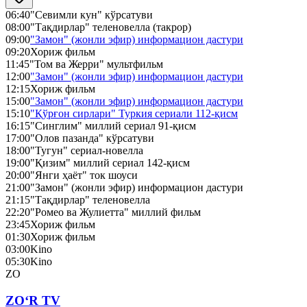
06:40
"Севимли кун" кўрсатуви
08:00
"Тақдирлар" теленовелла (такрор)
09:00
"Замон" (жонли эфир) информацион дастури
09:20
Хориж фильм
11:45
"Том ва Жерри" мультфильм
12:00
"Замон" (жонли эфир) информацион дастури
12:15
Хориж фильм
15:00
"Замон" (жонли эфир) информацион дастури
15:10
"Қўрғон сирлари" Туркия сериали 112-қисм
16:15
"Синглим" миллий сериал 91-қисм
17:00
"Олов пазанда" кўрсатуви
18:00
"Тугун" сериал-новелла
19:00
"Қизим" миллий сериал 142-қисм
20:00
"Янги ҳаёт" ток шоуси
21:00
"Замон" (жонли эфир) информацион дастури
21:15
"Тақдирлар" теленовелла
22:20
"Ромео ва Жулиетта" миллий фильм
23:45
Хориж фильм
01:30
Хориж фильм
03:00
Kino
05:30
Kino
ZO
ZO‘R TV