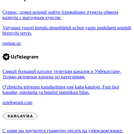
Сервис, помогающий найти ближайшие пункты обмена
валюты с выгодным курсом.
Valyutani yuqori kursda almashtirish uchun yaqin punktlarni aniqlab
beruvchi servis.
onmap.uz
Самый большой каталог телеграм каналов в Узбекистане.
Только активные каналы по категориям.
O'zbekcha telegram kanallarining eng katta katalogi. Faqt faol
kanallar, ruknlarda va batafsil statistikasi bilan.
uztelegram.com
С нами вы научитесь грамотно писать на узбекском языке.