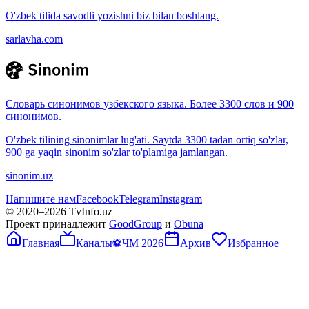
O'zbek tilida savodli yozishni biz bilan boshlang.
sarlavha.com
Словарь синонимов узбекского языка. Более 3300 слов и 900
синонимов.
O'zbek tilining sinonimlar lug'ati. Saytda 3300 tadan ortiq so'zlar,
900 ga yaqin sinonim so'zlar to'plamiga jamlangan.
sinonim.uz
Напишите нам
Facebook
Telegram
Instagram
© 2020–
2026
TvInfo.uz
Проект принадлежит
GoodGroup
и
Obuna
Главная
Каналы
⚽
ЧМ 2026
Архив
Избранное