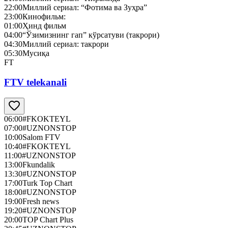
22:00
Миллий сериал: “Фотима ва Зуҳра”
23:00
Кинофильм:
01:00
Ҳинд фильм
04:00
“Ўзимизнинг гап” кўрсатуви (такрори)
04:30
Миллий сериал: такрори
05:30
Мусиқа
FT
FTV telekanali
06:00
#FKOKTEYL
07:00
#UZNONSTOP
10:00
Salom FTV
10:40
#FKOKTEYL
11:00
#UZNONSTOP
13:00
Fkundalik
13:30
#UZNONSTOP
17:00
Turk Top Chart
18:00
#UZNONSTOP
19:00
Fresh news
19:20
#UZNONSTOP
20:00
TOP Chart Plus