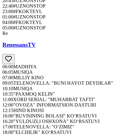
20:45
#UZNONSTOP
22:40
#UZNONSTOP
23:00
#FKOKTEYL
01:00
#UZNONSTOP
04:00
#FKOKTEYL
05:00
#UZNONSTOP
Re
RenessansTV
06:00
MADHIYA
06:05
MUSIQA
07:00
MILLIY KINO
09:05
TELENOVELLA: "BUNI HAYOT DEYDILAR"
10:10
MUSIQA
10:35
"PAXMOQ KELIN"
11:00
XORIJ SERIAL: "MUHABBAT TAFTI"
12:00
"OVOZA" INFORMATSION DASTURI
12:15
HIND KINOSI
16:00
"BUVISINING BOLASI" KO‘RSATUVI
16:20
"YULDUZLI OSHXONA" KO‘RSATUVI
17:00
TELENOVELLA: "O‘ZIMIZ"
18:00
"ELCHILIK" KO‘RSATUVI