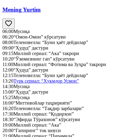
Mening Yurtim
06:00
Мусиқа
06:20
“Омон-Омон” кўрсатуви
08:00
Теленовелла: “Буни ҳаёт дейдилар”
09:00
“Ҳудуд” дастури
09:15
Миллий сериал: “Ака” такрори
10:20
“Ўзимизнинг гап” кўрсатуви
11:00
Миллий сериал: “Фотима ва Зуҳра” такрори
12:00
“Ҳудуд” дастури
12:15
Теленовелла: “Буни ҳаёт дейдилар”
13:20
Турк сериал: “Ҳукмдор Усмон”
14:30
Мусиқа
15:00
“Ҳудуд” дастури
15:25
Мусиқа
16:00
“Миттивойлар таҳририяти”
16:20
Теленовелла: “Тақдир зарбалари”
17:30
Миллий сериал: “Қодирхон”
18:30
“Эфирда Тўрахонов” кўрсатуви
19:00
Миллий сериал: “Ака”
20:00
“Гапиринг” ток шоуси
21:00
Миллий сериал: “Пирамида”