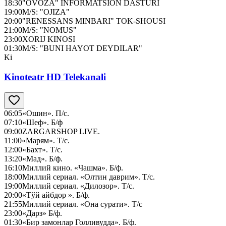
18:30
"OVOZA" INFORMATSION DASTURI
19:00
M/S: "OJIZA"
20:00
"RENESSANS MINBARI" TOK-SHOUSI
21:00
M/S: "NOMUS"
23:00
XORIJ KINOSI
01:30
M/S: "BUNI HAYOT DEYDILAR"
Ki
Kinoteatr HD Telekanali
06:05
«Ошин». П/с.
07:10
«Шеф». Б/ф
09:00
ZARGARSHOP LIVE.
11:00
«Марям». Т/с.
12:00
«Бахт». Т/с.
13:20
«Мад». Б/ф.
16:10
Миллий кино. «Чашма». Б/ф.
18:00
Миллий сериал. «Олтин даврим». Т/с.
19:00
Миллий сериал. «Дилозор». Т/с.
20:00
«Тўй айбдор ». Б/ф.
21:55
Миллий сериал. «Она сурати». Т/с
23:00
«Дарз» Б/ф.
01:30
«Бир замонлар Голливудда». Б/ф.