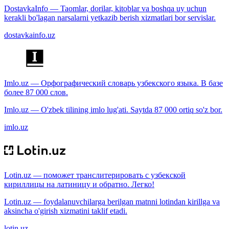
DostavkaInfo — Taomlar, dorilar, kitoblar va boshqa uy uchun
kerakli bo'lagan narsalarni yetkazib berish xizmatlari bor servislar.
dostavkainfo.uz
Imlo.uz — Орфографический словарь узбекского языка. В базе
более 87 000 слов.
Imlo.uz — O'zbek tilining imlo lug'ati. Saytda 87 000 ortiq so'z bor.
imlo.uz
Lotin.uz — поможет транслитерировать с узбекской
кириллицы на латиницу и обратно. Легко!
Lotin.uz — foydalanuvchilarga berilgan matnni lotindan kirillga va
aksincha o'girish xizmatini taklif etadi.
lotin.uz