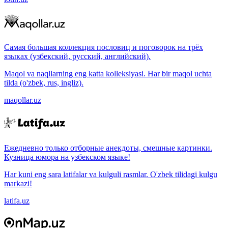
Самая большая коллекция пословиц и поговорок на трёх
языках (узбекский, русский, английский).
Maqol va naqllarning eng katta kolleksiyasi. Har bir maqol uchta
tilda (o'zbek, rus, ingliz).
maqollar.uz
Ежедневно только отборные анекдоты, смешные картинки.
Кузница юмора на узбекском языке!
Har kuni eng sara latifalar va kulguli rasmlar. O'zbek tilidagi kulgu
markazi!
latifa.uz