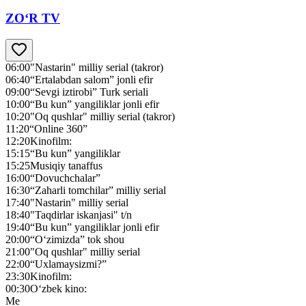
ZO‘R TV
06:00
"Nastarin" milliy serial (takror)
06:40
“Ertalabdan salom” jonli efir
09:00
“Sevgi iztirobi” Turk seriali
10:00
“Bu kun” yangiliklar jonli efir
10:20
"Oq qushlar" milliy serial (takror)
11:20
“Online 360”
12:20
Kinofilm:
15:15
“Bu kun” yangiliklar
15:25
Musiqiy tanaffus
16:00
“Dovuchchalar”
16:30
“Zaharli tomchilar” milliy serial
17:40
"Nastarin" milliy serial
18:40
"Taqdirlar iskanjasi" t/n
19:40
“Bu kun” yangiliklar jonli efir
20:00
“O‘zimizda” tok shou
21:00
"Oq qushlar" milliy serial
22:00
“Uxlamaysizmi?”
23:30
Kinofilm:
00:30
O‘zbek kino:
Me