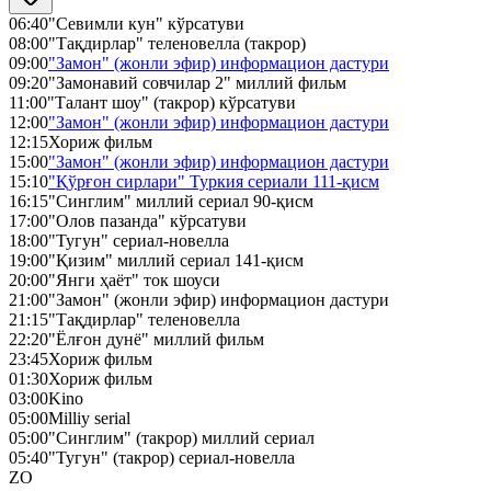
06:40
"Севимли кун" кўрсатуви
08:00
"Тақдирлар" теленовелла (такрор)
09:00
"Замон" (жонли эфир) информацион дастури
09:20
"Замонавий совчилар 2" миллий фильм
11:00
"Талант шоу" (такрор) кўрсатуви
12:00
"Замон" (жонли эфир) информацион дастури
12:15
Хориж фильм
15:00
"Замон" (жонли эфир) информацион дастури
15:10
"Қўрғон сирлари" Туркия сериали 111-қисм
16:15
"Синглим" миллий сериал 90-қисм
17:00
"Олов пазанда" кўрсатуви
18:00
"Тугун" сериал-новелла
19:00
"Қизим" миллий сериал 141-қисм
20:00
"Янги ҳаёт" ток шоуси
21:00
"Замон" (жонли эфир) информацион дастури
21:15
"Тақдирлар" теленовелла
22:20
"Ёлғон дунё" миллий фильм
23:45
Хориж фильм
01:30
Хориж фильм
03:00
Kino
05:00
Milliy serial
05:00
"Синглим" (такрор) миллий сериал
05:40
"Тугун" (такрор) сериал-новелла
ZO