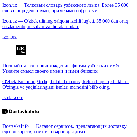
Izoh.uz — Толковый словарь узбекского языка. Более 35 000
слов с определениями, примерами и фразами.
Izoh.uz — O'zbek tilining xalqona izohli lug'ati. 35 000 dan ortiq
so'zlar izohi, misollari va iboralari bilan.
izoh.uz
Полный смысл, происхождение, формы узбекских имён.
Узнайте смысл своего имени и имён близких.
O'zbek Ismlarning to'liq, batafsil ma'nosi, kelib chiqishi, shakllari.
O'zingiz va yaqinlaringizni ismlari ma'nosini bilib oling.
ismlar.com
DostavkaInfo — Каталог сервисов, предлагающих доставку
еды, лекарств, книг и товаров для дома.