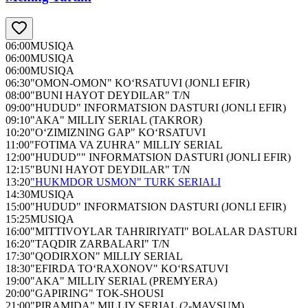
06:00
MUSIQA
06:00
MUSIQA
06:00
MUSIQA
06:30
"OMON-OMON" KO‘RSATUVI (JONLI EFIR)
08:00
"BUNI HAYOT DEYDILAR" T/N
09:00
"HUDUD" INFORMATSION DASTURI (JONLI EFIR)
09:10
"AKA" MILLIY SERIAL (TAKROR)
10:20
"O‘ZIMIZNING GAP" KO‘RSATUVI
11:00
"FOTIMA VA ZUHRA" MILLIY SERIAL
12:00
"HUDUD"" INFORMATSION DASTURI (JONLI EFIR)
12:15
"BUNI HAYOT DEYDILAR" T/N
13:20
"HUKMDOR USMON" TURK SERIALI
14:30
MUSIQA
15:00
"HUDUD" INFORMATSION DASTURI (JONLI EFIR)
15:25
MUSIQA
16:00
"MITTIVOYLAR TAHRIRIYATI" BOLALAR DASTURI
16:20
"TAQDIR ZARBALARI" T/N
17:30
"QODIRXON" MILLIY SERIAL
18:30
"EFIRDA TO‘RAXONOV" KO‘RSATUVI
19:00
"AKA" MILLIY SERIAL (PREMYERA)
20:00
"GAPIRING" TOK-SHOUSI
21:00
"PIRAMIDA" MILLIY SERIAL (2-MAVSUM)