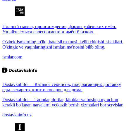
Полный смысл, происхождение, формы узбекских имён.
Узнайте смысл своего имени и имён близких.
O'zbek Ismlarning to'liq, batafsil ma'nosi, kelib chiqishi, shakllari.
O'zingiz va yaqinlaringizni ismlari ma'nosini bilib oling.
ismlar.com
DostavkaInfo — Каталог сервисов, предлагающих доставку
еды, лекарств, книг и товаров для дома.
DostavkaInfo — Taomlar, dorilar, kitoblar va boshqa uy uchun
kerakli bo'lagan narsalarni yetkazib berish xizmatlari bor servislar.
dostavkainfo.uz