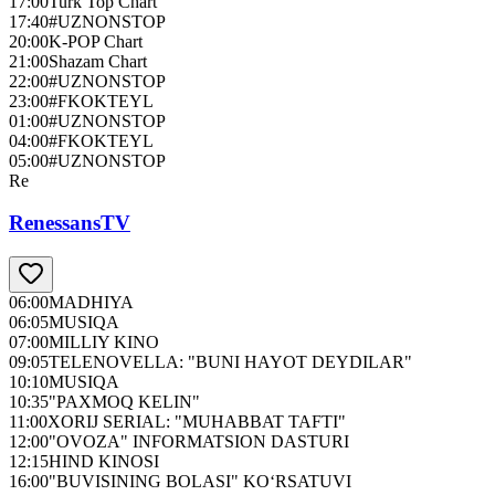
17:00
Turk Top Chart
17:40
#UZNONSTOP
20:00
K-POP Chart
21:00
Shazam Chart
22:00
#UZNONSTOP
23:00
#FKOKTEYL
01:00
#UZNONSTOP
04:00
#FKOKTEYL
05:00
#UZNONSTOP
Re
RenessansTV
06:00
MADHIYA
06:05
MUSIQA
07:00
MILLIY KINO
09:05
TELENOVELLA: "BUNI HAYOT DEYDILAR"
10:10
MUSIQA
10:35
"PAXMOQ KELIN"
11:00
XORIJ SERIAL: "MUHABBAT TAFTI"
12:00
"OVOZA" INFORMATSION DASTURI
12:15
HIND KINOSI
16:00
"BUVISINING BOLASI" KO‘RSATUVI