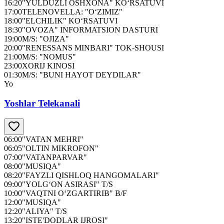
16:20
"YULDUZLI OSHXONA" KO‘RSATUVI
17:00
TELENOVELLA: "O‘ZIMIZ"
18:00
"ELCHILIK" KO‘RSATUVI
18:30
"OVOZA" INFORMATSION DASTURI
19:00
M/S: "OJIZA"
20:00
"RENESSANS MINBARI" TOK-SHOUSI
21:00
M/S: "NOMUS"
23:00
XORIJ KINOSI
01:30
M/S: "BUNI HAYOT DEYDILAR"
Yo
Yoshlar Telekanali
06:00
"VATAN MEHRI"
06:05
"OLTIN MIKROFON"
07:00
"VATANPARVAR"
08:00
"MUSIQA"
08:20
"FAYZLI QISHLOQ HANGOMALARI"
09:00
"YOLG‘ON ASIRASI" T/S
10:00
"VAQTNI O‘ZGARTIRIB" B/F
12:00
"MUSIQA"
12:20
"ALIYA" T/S
13:20
"ISTE'DODLAR IJROSI"