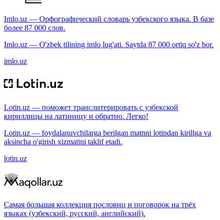
Imlo.uz — Орфографический словарь узбекского языка. В базе
более 87 000 слов.
Imlo.uz — O'zbek tilining imlo lug'ati. Saytda 87 000 ortiq so'z bor.
imlo.uz
Lotin.uz — поможет транслитерировать с узбекской
кириллицы на латиницу и обратно. Легко!
Lotin.uz — foydalanuvchilarga berilgan matnni lotindan kirillga va
aksincha o'girish xizmatini taklif etadi.
lotin.uz
Самая большая коллекция пословиц и поговорок на трёх
языках (узбекский, русский, английский).