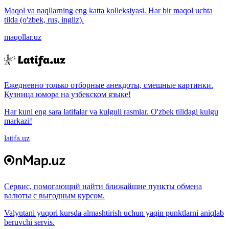
Maqol va naqllarning eng katta kolleksiyasi. Har bir maqol uchta
tilda (o'zbek, rus, ingliz).
maqollar.uz
Ежедневно только отборные анекдоты, смешные картинки.
Кузница юмора на узбекском языке!
Har kuni eng sara latifalar va kulguli rasmlar. O'zbek tilidagi kulgu
markazi!
latifa.uz
Сервис, помогающий найти ближайшие пункты обмена
валюты с выгодным курсом.
Valyutani yuqori kursda almashtirish uchun yaqin punktlarni aniqlab
beruvchi servis.