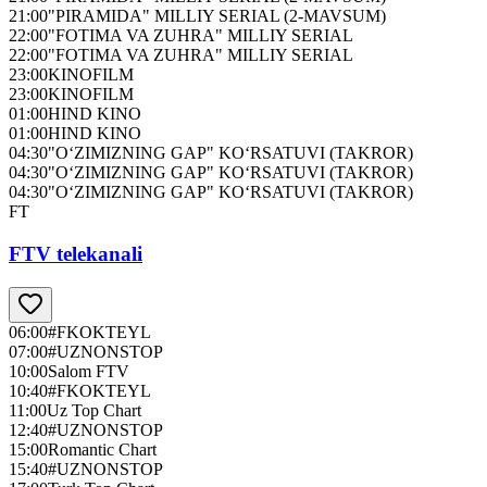
21:00
"PIRAMIDA" MILLIY SERIAL (2-MAVSUM)
22:00
"FOTIMA VA ZUHRA" MILLIY SERIAL
22:00
"FOTIMA VA ZUHRA" MILLIY SERIAL
23:00
KINOFILM
23:00
KINOFILM
01:00
HIND KINO
01:00
HIND KINO
04:30
"O‘ZIMIZNING GAP" KO‘RSATUVI (TAKROR)
04:30
"O‘ZIMIZNING GAP" KO‘RSATUVI (TAKROR)
04:30
"O‘ZIMIZNING GAP" KO‘RSATUVI (TAKROR)
FT
FTV telekanali
06:00
#FKOKTEYL
07:00
#UZNONSTOP
10:00
Salom FTV
10:40
#FKOKTEYL
11:00
Uz Top Chart
12:40
#UZNONSTOP
15:00
Romantic Chart
15:40
#UZNONSTOP