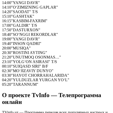
14:00
"YANGI DAVR"
14:10
"O‘ZIMIZNING GAPLAR"
14:20
"SAODAT" T/S
15:10
"GASHTAK"
16:15
"KASBIM-FAXRIM"
17:00
"GALDIR" T/S
17:50
"DASTURXON"
18:40
"SO‘NGGI REKORDLAR"
19:00
"YANGI DAVR"
19:40
"INSON QADRI"
20:00
"MUSIQA"
20:30
"ROSTINI AYTING"
21:20
"UNUTMOQ OSONMAS…"
23:10
"YOLG‘ON ASIRASI" T/S
00:10
"SUIQASD SIRI" B/F
02:30
"MO‘JIZAVIY DUNYO"
03:30
"HAYOT CHORRAHALARIDA"
04:20
"YULDUZLAR YURGAN YO‘L"
05:20
"TARANNUM"
О проекте TvInfo — Телепрограмма
онлайн
TVinfo.uz — Программа передач всех популярных частных и