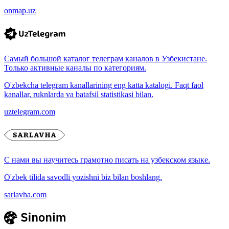
onmap.uz
Самый большой каталог телеграм каналов в Узбекистане.
Только активные каналы по категориям.
O'zbekcha telegram kanallarining eng katta katalogi. Faqt faol
kanallar, ruknlarda va batafsil statistikasi bilan.
uztelegram.com
С нами вы научитесь грамотно писать на узбекском языке.
O'zbek tilida savodli yozishni biz bilan boshlang.
sarlavha.com