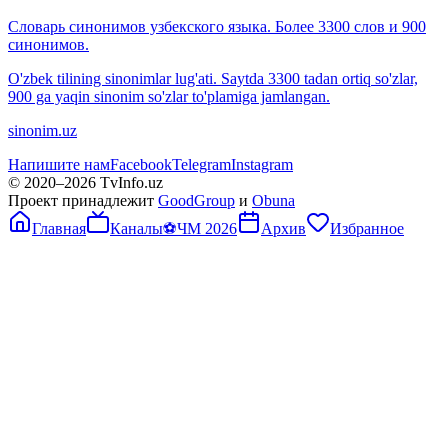
Словарь синонимов узбекского языка. Более 3300 слов и 900
синонимов.
O'zbek tilining sinonimlar lug'ati. Saytda 3300 tadan ortiq so'zlar,
900 ga yaqin sinonim so'zlar to'plamiga jamlangan.
sinonim.uz
Напишите нам
Facebook
Telegram
Instagram
© 2020–
2026
TvInfo.uz
Проект принадлежит
GoodGroup
и
Obuna
Главная
Каналы
⚽
ЧМ 2026
Архив
Избранное