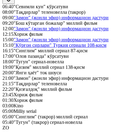
06:40
"Севимли кун" кўрсатуви
08:00
"Тақдирлар" теленовелла (такрор)
09:00
"Замон" (жонли эфир) информацион дастури
09:20
"Бош кўтарган божалар" миллий фильм
12:00
"Замон" (жонли эфир) информацион дастури
12:15
Хориж фильм
15:00
"Замон" (жонли эфир) информацион дастури
15:10
"Қўрғон сирлари" Туркия сериали 108-қисм
16:15
"Синглим" миллий сериал 87-қисм
17:00
"Олов пазанда" кўрсатуви
18:00
"Тугун" сериал-новелла
19:00
"Қизим" миллий сериал 138-қисм
20:00
"Янги ҳаёт" ток шоуси
21:00
"Замон" (жонли эфир) информацион дастури
21:15
"Тақдирлар" теленовелла
22:20
"Қизғалдоқ" миллий фильм
23:45
Хориж фильм
01:30
Хориж фильм
03:00
Kino
05:00
Milliy serial
05:00
"Синглим" (такрор) миллий сериал
05:40
"Тугун" (такрор) сериал-новелла
ZO