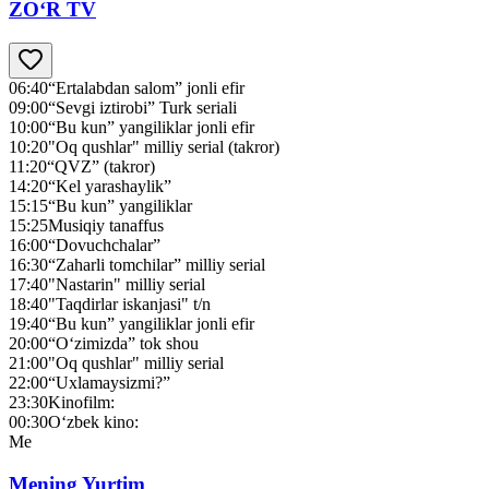
ZO‘R TV
06:40
“Ertalabdan salom” jonli efir
09:00
“Sevgi iztirobi” Turk seriali
10:00
“Bu kun” yangiliklar jonli efir
10:20
"Oq qushlar" milliy serial (takror)
11:20
“QVZ” (takror)
14:20
“Kel yarashaylik”
15:15
“Bu kun” yangiliklar
15:25
Musiqiy tanaffus
16:00
“Dovuchchalar”
16:30
“Zaharli tomchilar” milliy serial
17:40
"Nastarin" milliy serial
18:40
"Taqdirlar iskanjasi" t/n
19:40
“Bu kun” yangiliklar jonli efir
20:00
“O‘zimizda” tok shou
21:00
"Oq qushlar" milliy serial
22:00
“Uxlamaysizmi?”
23:30
Kinofilm:
00:30
O‘zbek kino:
Me
Mening Yurtim