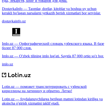
еды, лекарств, книг и товаров для дома.
DostavkaInfo — Taomlar, dorilar, kitoblar va boshqa uy uchun
kerakli bo'lagan narsalarni yetkazib berish xizmatlari bor servislar.
dostavkainfo.uz
Imlo.uz — Орфографический словарь узбекского языка. В базе
более 87 000 слов.
Imlo.uz — O'zbek tilining imlo lug'ati. Saytda 87 000 ortiq so'z bor.
imlo.uz
Lotin.uz — поможет транслитерировать с узбекской
кириллицы на латиницу и обратно. Легко!
Lotin.uz — foydalanuvchilarga berilgan matnni lotindan kirillga va
aksincha o'girish xizmatini taklif etadi.