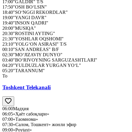
17:00
"GALDIR" T/S
17:50
"OSH BO‘LSIN"
18:40
"SO‘NGGI REKORDLAR"
19:00
"YANGI DAVR"
19:40
"INSON QADRI"
20:00
"MUSIQA"
20:30
"ROSTINI AYTING"
21:30
"YOSHLAR OQSHOMI"
23:10
"YOLG‘ON ASIRASI" T/S
00:10
"SAN ANDREAS" B/F
02:30
"MO‘JIZAVIY DUNYO"
03:40
"BO‘RIVOYNING SARGUZASHTLARI"
04:20
"YULDUZLAR YURGAN YO‘L"
05:20
"TARANNUM"
To
Toshkent Telekanali
06:00
Мадҳия
06:05
«Ҳаёт сабоқлари»
07:00
«Таомнома»
07:30
«Салом, Тошкент» жонли эфир
09:00
«Poytaxt»