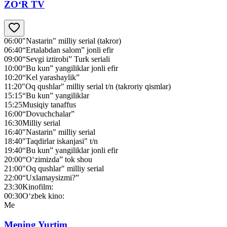
ZO‘R TV
06:00
"Nastarin" milliy serial (takror)
06:40
“Ertalabdan salom” jonli efir
09:00
“Sevgi iztirobi” Turk seriali
10:00
“Bu kun” yangiliklar jonli efir
10:20
“Kel yarashaylik”
11:20
"Oq qushlar" milliy serial t/n (takroriy qismlar)
15:15
“Bu kun” yangiliklar
15:25
Musiqiy tanaffus
16:00
“Dovuchchalar”
16:30
Мilliy serial
16:40
"Nastarin" milliy serial
18:40
"Taqdirlar iskanjasi" t/n
19:40
“Bu kun” yangiliklar jonli efir
20:00
“O‘zimizda” tok shou
21:00
"Oq qushlar" milliy serial
22:00
“Uxlamaysizmi?”
23:30
Kinofilm:
00:30
O‘zbek kino:
Me
Mening Yurtim