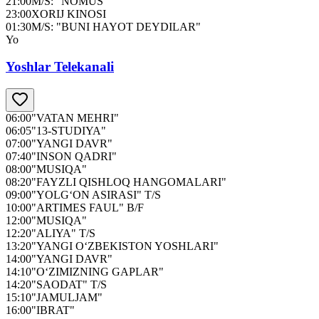
21:00
M/S: "NOMUS"
23:00
XORIJ KINOSI
01:30
M/S: "BUNI HAYOT DEYDILAR"
Yo
Yoshlar Telekanali
06:00
"VATAN MEHRI"
06:05
"13-STUDIYA"
07:00
"YANGI DAVR"
07:40
"INSON QADRI"
08:00
"MUSIQA"
08:20
"FAYZLI QISHLOQ HANGOMALARI"
09:00
"YOLG‘ON ASIRASI" T/S
10:00
"ARTIMES FAUL" B/F
12:00
"MUSIQA"
12:20
"ALIYA" T/S
13:20
"YANGI O‘ZBEKISTON YOSHLARI"
14:00
"YANGI DAVR"
14:10
"O‘ZIMIZNING GAPLAR"
14:20
"SAODAT" T/S
15:10
"JAMULJAM"
16:00
"IBRAT"