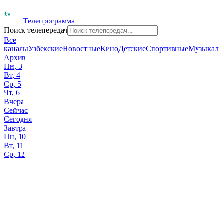
Телепрограмма
Поиск телепередач
Все
каналы
Узбекские
Новостные
Кино
Детские
Спортивные
Музыкал
Архив
Пн, 3
Вт, 4
Ср, 5
Чт, 6
Вчера
Сейчас
Сегодня
Завтра
Пн, 10
Вт, 11
Ср, 12