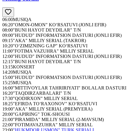
06:00
MUSIQA
06:20
"OMON-OMON" KO‘RSATUVI (JONLI EFIR)
08:00
"BUNI HAYOT DEYDILAR" T/N
09:00
"HUDUD" INFORMATSION DASTURI (JONLI EFIR)
09:15
"AKA" MILLIY SERIAL (TAKROR)
10:20
"O‘ZIMIZNING GAP" KO‘RSATUVI
11:00
"FOTIMA VAZUHRA" MILLIY SERIAL
12:00
"HUDUD" INFORMATSION DASTURI (JONLI EFIR)
12:15
"BUNI HAYOT DEYDILAR" T/N
13:15
KONSERT
14:20
MUSIQA
15:00
"HUDUD" INFORMATSION DASTURI (JONLI EFIR)
15:25
MUSIQA
16:00
"MITTIVOYLAR TAHRIRIYATI" BOLALAR DASTURI
16:20
"TAQDIRZARBALARI" T/N
17:30
"QODIRXON" MILLIY SERIAL
18:25
"EFIRDA TO‘RAXONOV" KO‘RSATUVI
19:00
"AKA" MILLIY SERIAL (PREMYERA)
20:00
"GAPIRING" TOK-SHOUSI
21:00
"PIRAMIDA" MILLIY SERIAL (2-MAVSUM)
22:00
"FOTIMAVAZUHRA" MILLIY SERIAL
23:00
"HUKMDOR USMON" TURK SERIALI