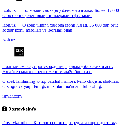
Izoh.uz — Толковый словарь узбекского языка. Более 35 000
слов с определениями, примерами и фразами.
Izoh.uz — O'zbek tilining xalqona izohli lug'ati. 35 000 dan ortiq
so'zlar izohi, misollari va iboralari bilan.
izoh.uz
Полный смысл, происхождение, формы узбекских имён.
Узнайте смысл своего имени и имён близких.
O'zbek Ismlarning to'liq, batafsil ma'nosi, kelib chiqishi, shakllari.
O'zingiz va yaqinlaringizni ismlari ma'nosini bilib oling.
ismlar.com
DostavkaInfo — Каталог сервисов, предлагающих доставку