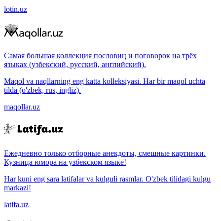
lotin.uz
Самая большая коллекция пословиц и поговорок на трёх
языках (узбекский, русский, английский).
Maqol va naqllarning eng katta kolleksiyasi. Har bir maqol uchta
tilda (o'zbek, rus, ingliz).
maqollar.uz
Ежедневно только отборные анекдоты, смешные картинки.
Кузница юмора на узбекском языке!
Har kuni eng sara latifalar va kulguli rasmlar. O'zbek tilidagi kulgu
markazi!
latifa.uz