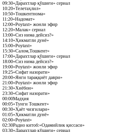
09:30
«Дарахтлар қўшиғи» сериал
10:20
«Телетаҳлил»
10:50
«Тошкентнома»
11:20
«Надомат»
12:00
«Poytaxt» жонли эфир
12:20
«Малак» сериал
13:00
«Сиз нима дейсиз?»
14:10
«Ҳикматли дунё»
15:00
«Poytaxt»
15:30
«Салом,Тошкент»
17:00
«Дарахтлар қўшиғи» сериал
18:00
«Сиз нима дейсиз?»
19:00
«Poytaxt» жонли эфир
19:25
«Сифат назорати»
20:00
«Янги тараққиёт даври»
21:00
«Poytaxt» жонли эфир
21:30
«Хиёбон»
23:30
«Сифат назорати»
00:00
Мадҳия
00:05
«Тунги Тошкент»
00:30
«Ҳаёт чизгилари»
01:05
«Ҳикматли дунё»
02:00
«Poytaxt»
02:30
Радио китоб:«Одамийлик қиссаси»
03:30
«Дарахтлар қўшиғи» сериал