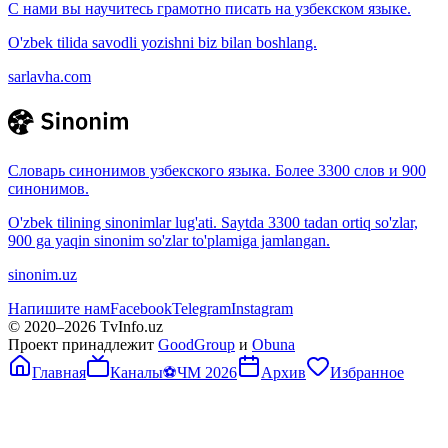
С нами вы научитесь грамотно писать на узбекском языке.
O'zbek tilida savodli yozishni biz bilan boshlang.
sarlavha.com
Словарь синонимов узбекского языка. Более 3300 слов и 900
синонимов.
O'zbek tilining sinonimlar lug'ati. Saytda 3300 tadan ortiq so'zlar,
900 ga yaqin sinonim so'zlar to'plamiga jamlangan.
sinonim.uz
Напишите нам
Facebook
Telegram
Instagram
© 2020–
2026
TvInfo.uz
Проект принадлежит
GoodGroup
и
Obuna
Главная
Каналы
⚽
ЧМ 2026
Архив
Избранное