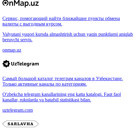
Сервис, помогающий найти ближайшие пункты обмена
валюты с выгодным курсом.
Valyutani yuqori kursda almashtirish uchun yaqin punktlarni aniqlab
beruvchi servis.
onmap.uz
Самый большой каталог телеграм каналов в Узбекистане.
Только активные каналы по категориям.
O'zbekcha telegram kanallarining eng katta katalogi. Faqt faol
kanallar, ruknlarda va batafsil statistikasi bilan.
uztelegram.com