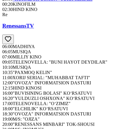
00:20
KINOFILM
02:30
HIND KINO
Re
RenessansTV
06:00
MADHIYA
06:05
MUSIQA
07:00
MILLIY KINO
09:05
TELENOVELLA: "BUNI HAYOT DEYDILAR"
10:10
MUSIQA
10:35
"PAXMOQ KELIN"
11:00
XORIJ SERIAL: "MUHABBAT TAFTI"
12:00
"OVOZA" INFORMATSION DASTURI
12:15
HIND KINOSI
16:00
"BUVISINING BOLASI" KO‘RSATUVI
16:20
"YULDUZLI OSHXONA" KO‘RSATUVI
17:00
TELENOVELLA: "O‘ZIMIZ"
18:00
"ELCHILIK" KO‘RSATUVI
18:30
"OVOZA" INFORMATSION DASTURI
19:00
M/S: "OJIZA"
20:00
"RENESSANS MINBARI" TOK-SHOUSI