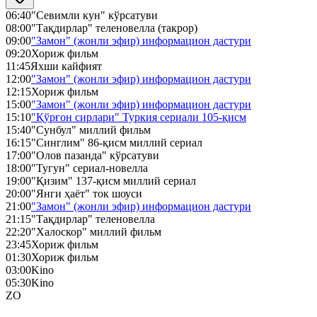
06:40
"Севимли кун" кўрсатуви
08:00
"Тақдирлар" теленовелла (такрор)
09:00
"Замон" (жонли эфир) информацион дастури
09:20
Хориж фильм
11:45
Яхши кайфият
12:00
"Замон" (жонли эфир) информацион дастури
12:15
Хориж фильм
15:00
"Замон" (жонли эфир) информацион дастури
15:10
"Қўрғон сирлари" Туркия сериали 105-қисм
15:40
"Сунбул" миллий фильм
16:15
"Синглим" 86-қисм миллий сериал
17:00
"Олов пазанда" кўрсатуви
18:00
"Тугун" сериал-новелла
19:00
"Қизим" 137-қисм миллий сериал
20:00
"Янги ҳаёт" ток шоуси
21:00
"Замон" (жонли эфир) информацион дастури
21:15
"Тақдирлар" теленовелла
22:20
"Халоскор" миллий фильм
23:45
Хориж фильм
01:30
Хориж фильм
03:00
Kino
05:30
Kino
ZO