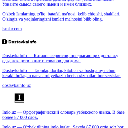
Узнайте смысл своего имени и имён близких.
O'zbek Ismlarning to'liq, batafsil ma'nosi, kelib chiqishi, shakllari.
O'zingiz va yaqinlaringizni ismlari ma'nosini bilib oling.
ismlar.com
DostavkaInfo — Каталог сервисов, предлагающих доставку
еды, лекарств, книг и товаров для дома.
DostavkaInfo — Taomlar, dorilar, kitoblar va boshqa uy uchun
kerakli bo'lagan narsalarni yetkazib berish xizmatlari bor servislar.
dostavkainfo.uz
Imlo.uz — Орфографический словарь узбекского языка. В базе
более 87 000 слов.
Imlo.uz — O'zbek tilining imlo lug'ati. Saytda 87 000 ortiq so'z bor.