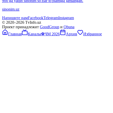
900 ga yaqin sinonim so'zlar to'plamiga jamlangan.
sinonim.uz
Напишите нам
Facebook
Telegram
Instagram
© 2020–
2026
TvInfo.uz
Проект принадлежит
GoodGroup
и
Obuna
Главная
Каналы
⚽
ЧМ 2026
Архив
Избранное