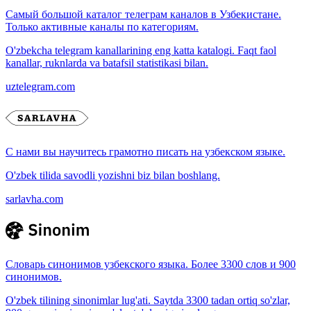
Самый большой каталог телеграм каналов в Узбекистане.
Только активные каналы по категориям.
O'zbekcha telegram kanallarining eng katta katalogi. Faqt faol
kanallar, ruknlarda va batafsil statistikasi bilan.
uztelegram.com
С нами вы научитесь грамотно писать на узбекском языке.
O'zbek tilida savodli yozishni biz bilan boshlang.
sarlavha.com
Словарь синонимов узбекского языка. Более 3300 слов и 900
синонимов.
O'zbek tilining sinonimlar lug'ati. Saytda 3300 tadan ortiq so'zlar,