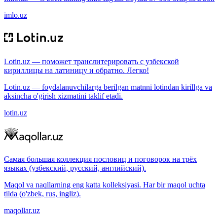
imlo.uz
Lotin.uz — поможет транслитерировать с узбекской
кириллицы на латиницу и обратно. Легко!
Lotin.uz — foydalanuvchilarga berilgan matnni lotindan kirillga va
aksincha o'girish xizmatini taklif etadi.
lotin.uz
Самая большая коллекция пословиц и поговорок на трёх
языках (узбекский, русский, английский).
Maqol va naqllarning eng katta kolleksiyasi. Har bir maqol uchta
tilda (o'zbek, rus, ingliz).
maqollar.uz