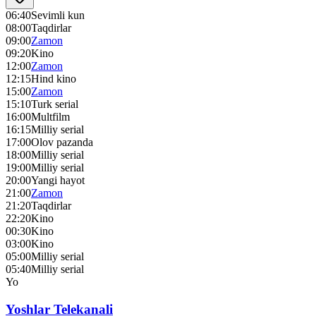
06:40
Sevimli kun
08:00
Taqdirlar
09:00
Zamon
09:20
Kino
12:00
Zamon
12:15
Hind kino
15:00
Zamon
15:10
Turk serial
16:00
Multfilm
16:15
Milliy serial
17:00
Olov pazanda
18:00
Milliy serial
19:00
Milliy serial
20:00
Yangi hayot
21:00
Zamon
21:20
Taqdirlar
22:20
Kino
00:30
Kino
03:00
Kino
05:00
Milliy serial
05:40
Milliy serial
Yo
Yoshlar Telekanali