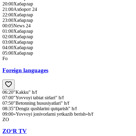
20:00
Хабарлар
21:00
Ахборот 24
22:00
Хабарлар
23:00
Хабарлар
00:05
News 24
01:00
Хабарлар
02:00
Хабарлар
03:00
Хабарлар
04:00
Хабарлар
05:00
Хабарлар
Fo
Foreign languages
06:20
"Kakku" h/f
07:00
"Yovvoyi tabiat sirlari" h/f
07:50
"Betonning hususiyatlari" h/f
08:35
"Dengiz qushlarini qutqarish" h/f
09:00
«Yovvoyi jonivorlarni yetkazib berish»h/f
ZO
ZO‘R TV