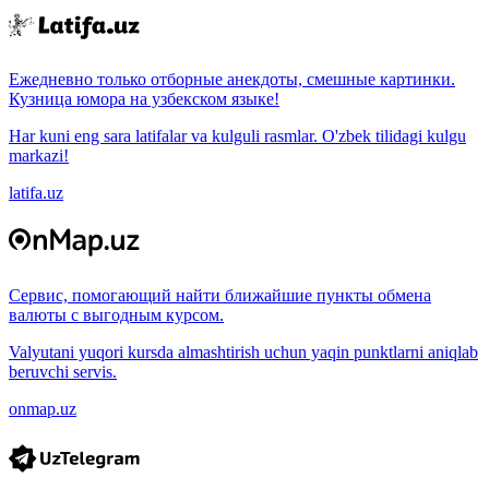
Ежедневно только отборные анекдоты, смешные картинки.
Кузница юмора на узбекском языке!
Har kuni eng sara latifalar va kulguli rasmlar. O'zbek tilidagi kulgu
markazi!
latifa.uz
Сервис, помогающий найти ближайшие пункты обмена
валюты с выгодным курсом.
Valyutani yuqori kursda almashtirish uchun yaqin punktlarni aniqlab
beruvchi servis.
onmap.uz