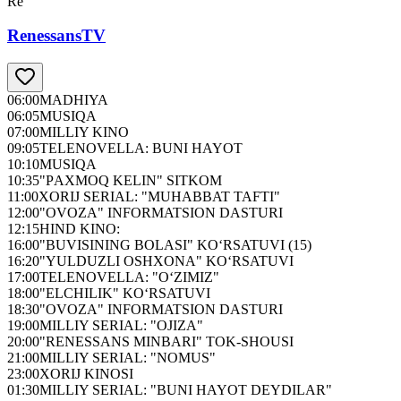
Re
RenessansTV
06:00
MADHIYA
06:05
MUSIQA
07:00
MILLIY KINO
09:05
TELENOVELLA: BUNI HAYOT
10:10
MUSIQA
10:35
"PАXMOQ KELIN" SITKOM
11:00
XORIJ SERIAL: "MUHABBAT TAFTI"
12:00
"OVOZA" INFORMATSION DASTURI
12:15
HIND KINO:
16:00
"BUVISINING BOLASI" KO‘RSATUVI (15)
16:20
"YULDUZLI OSHXONA" KO‘RSATUVI
17:00
TELENOVELLA: "O‘ZIMIZ"
18:00
"ELCHILIK" KO‘RSATUVI
18:30
"OVOZA" INFORMATSION DASTURI
19:00
MILLIY SERIAL: "OJIZA"
20:00
"RENESSANS MINBARI" TOK-SHOUSI
21:00
MILLIY SERIAL: "NOMUS"
23:00
XORIJ KINOSI
01:30
MILLIY SERIAL: "BUNI HAYOT DEYDILAR"