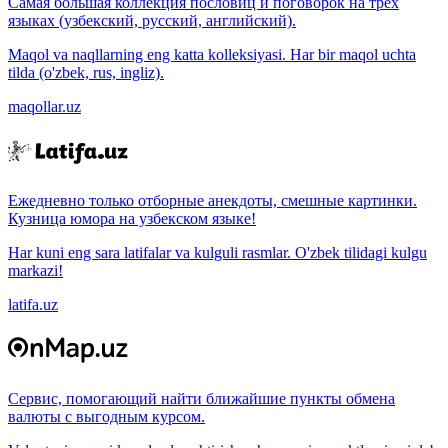
Самая большая коллекция пословиц и поговорок на трёх
языках (узбекский, русский, английский).
Maqol va naqllarning eng katta kolleksiyasi. Har bir maqol uchta
tilda (o'zbek, rus, ingliz).
maqollar.uz
Ежедневно только отборные анекдоты, смешные картинки.
Кузница юмора на узбекском языке!
Har kuni eng sara latifalar va kulguli rasmlar. O'zbek tilidagi kulgu
markazi!
latifa.uz
Сервис, помогающий найти ближайшие пункты обмена
валюты с выгодным курсом.