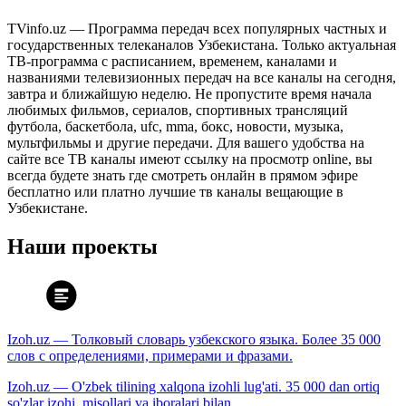
TVinfo.uz — Программа передач всех популярных частных и
государственных телеканалов Узбекистана. Только актуальная
ТВ-программа с расписанием, временем, каналами и
названиями телевизионных передач на все каналы на сегодня,
завтра и ближайшую неделю. Не пропустите время начала
любимых фильмов, сериалов, спортивных трансляций
футбола, баскетбола, ufc, mma, бокс, новости, музыка,
мультфильмы и другие передачи. Для вашего удобства на
сайте все ТВ каналы имеют ссылку на просмотр online, вы
всегда будете знать где смотреть онлайн в прямом эфире
бесплатно или платно лучшие тв каналы вещающие в
Узбекистане.
Наши проекты
Izoh.uz — Толковый словарь узбекского языка. Более 35 000
слов с определениями, примерами и фразами.
Izoh.uz — O'zbek tilining xalqona izohli lug'ati. 35 000 dan ortiq
so'zlar izohi, misollari va iboralari bilan.