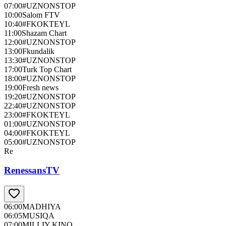
07:00
#UZNONSTOP
10:00
Salom FTV
10:40
#FKOKTEYL
11:00
Shazam Chart
12:00
#UZNONSTOP
13:00
Fkundalik
13:30
#UZNONSTOP
17:00
Turk Top Chart
18:00
#UZNONSTOP
19:00
Fresh news
19:20
#UZNONSTOP
22:40
#UZNONSTOP
23:00
#FKOKTEYL
01:00
#UZNONSTOP
04:00
#FKOKTEYL
05:00
#UZNONSTOP
Re
RenessansTV
06:00
MADHIYA
06:05
MUSIQA
07:00
MILLIY KINO