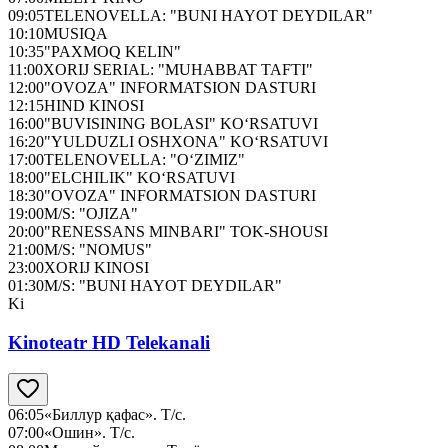
09:05
TELENOVELLA: "BUNI HAYOT DEYDILAR"
10:10
MUSIQA
10:35
"PAXMOQ KELIN"
11:00
XORIJ SERIAL: "MUHABBAT TAFTI"
12:00
"OVOZA" INFORMATSION DASTURI
12:15
HIND KINOSI
16:00
"BUVISINING BOLASI" KO‘RSATUVI
16:20
"YULDUZLI OSHXONA" KO‘RSATUVI
17:00
TELENOVELLA: "O‘ZIMIZ"
18:00
"ELCHILIK" KO‘RSATUVI
18:30
"OVOZA" INFORMATSION DASTURI
19:00
M/S: "OJIZA"
20:00
"RENESSANS MINBARI" TOK-SHOUSI
21:00
M/S: "NOMUS"
23:00
XORIJ KINOSI
01:30
M/S: "BUNI HAYOT DEYDILAR"
Ki
Kinoteatr HD Telekanali
06:05
«Биллур қафас». Т/с.
07:00
«Ошин». Т/с.