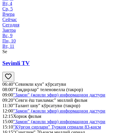
Вт, 4
Ср, 5
Вчера
Сейчас
Сегодня
Завтра
Вс, 9
Пн, 10
Вт, 11
Se
Sevimli TV
06:40
"Севимли кун" кўрсатуви
08:00
"Тақдирлар" теленовелла (такрор)
09:00
"Замон" (жонли эфир) информацион дастури
09:20
"Севги ёш танламас" миллий фильм
11:30
"Талант шоу" кўрсатуви (такрор)
12:00
"Замон" (жонли эфир) информацион дастури
12:15
Хориж фильм
15:00
"Замон" (жонли эфир) информацион дастури
15:10
"Қўрғон сирлари" Туркия сериали 83-қисм
16:15
"Синглим" 70-қисм миллий сериал