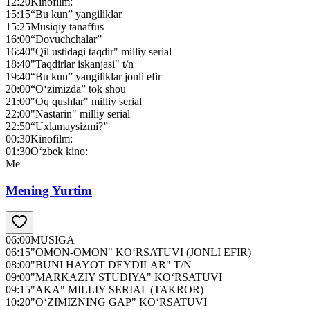
12:20
Kinofilm:
15:15
“Bu kun” yangiliklar
15:25
Musiqiy tanaffus
16:00
“Dovuchchalar”
16:40
"Qil ustidagi taqdir" milliy serial
18:40
"Taqdirlar iskanjasi" t/n
19:40
“Bu kun” yangiliklar jonli efir
20:00
“O‘zimizda” tok shou
21:00
"Oq qushlar" milliy serial
22:00
"Nastarin" milliy serial
22:50
“Uxlamaysizmi?”
00:30
Kinofilm:
01:30
O‘zbek kino:
Me
Mening Yurtim
06:00
MUSIGA
06:15
"OMON-OMON" KO‘RSATUVI (JONLI EFIR)
08:00
"BUNI HAYOT DEYDILAR" T/N
09:00
"MARKAZIY STUDIYA" KO‘RSATUVI
09:15
"AKA" MILLIY SERIAL (TAKROR)
10:20
"O‘ZIMIZNING GAP" KO‘RSATUVI