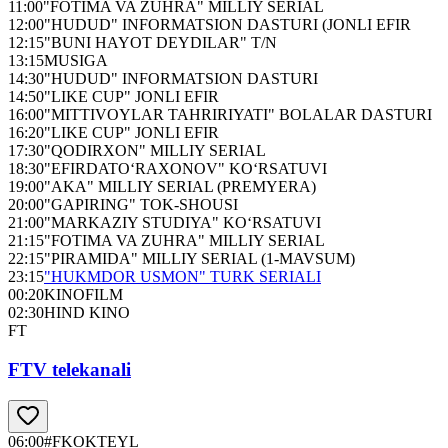
11:00
"FOTIMA VA ZUHRA" MILLIY SERIAL
12:00
"HUDUD" INFORMATSION DASTURI (JONLI EFIR
12:15
"BUNI HAYOT DEYDILAR" T/N
13:15
MUSIGA
14:30
"HUDUD" INFORMATSION DASTURI
14:50
"LIKE CUP" JONLI EFIR
16:00
"MITTIVOYLAR TAHRIRIYATI" BOLALAR DASTURI
16:20
"LIKE CUP" JONLI EFIR
17:30
"QODIRXON" MILLIY SERIAL
18:30
"EFIRDATO‘RAXONOV" KO‘RSATUVI
19:00
"AKA" MILLIY SERIAL (PREMYERA)
20:00
"GAPIRING" TOK-SHOUSI
21:00
"MARKAZIY STUDIYA" KO‘RSATUVI
21:15
"FOTIMA VA ZUHRA" MILLIY SERIAL
22:15
"PIRAMIDA" MILLIY SERIAL (1-MAVSUM)
23:15
"HUKMDOR USMON" TURK SERIALI
00:20
KINOFILM
02:30
HIND KINO
FT
FTV telekanali
06:00
#FKOKTEYL