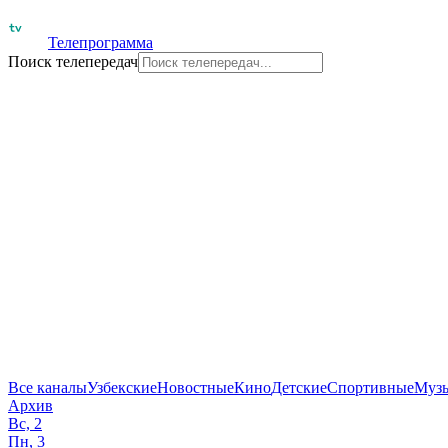
Телепрограмма
Поиск телепередач
Все каналы
Узбекские
Новостные
Кино
Детские
Спортивные
Муз
Архив
Вс, 2
Пн, 3