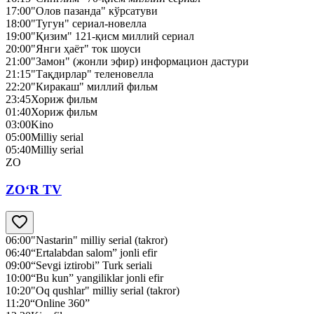
17:00
"Олов пазанда" кўрсатуви
18:00
"Тугун" сериал-новелла
19:00
"Қизим" 121-қисм миллий сериал
20:00
"Янги ҳаёт" ток шоуси
21:00
"Замон" (жонли эфир) информацион дастури
21:15
"Тақдирлар" теленовелла
22:20
"Киракаш" миллий фильм
23:45
Хориж фильм
01:40
Хориж фильм
03:00
Kino
05:00
Milliy serial
05:40
Milliy serial
ZO
ZO‘R TV
06:00
"Nastarin" milliy serial (takror)
06:40
“Ertalabdan salom” jonli efir
09:00
“Sevgi iztirobi” Turk seriali
10:00
“Bu kun” yangiliklar jonli efir
10:20
"Oq qushlar" milliy serial (takror)
11:20
“Online 360”