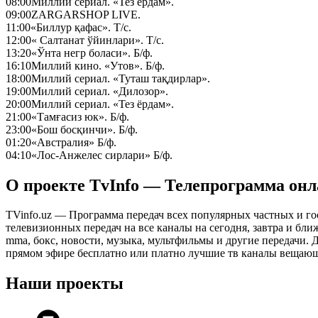
08:00
Миллий сериал. «Тез ёрдам».
09:00
ZARGARSHOP LIVE.
11:00
«Биллур қафас». Т/с.
12:00
« Салтанат ўйинлари». Т/с.
13:20
«Ўнта негр боласи». Б/ф.
16:10
Миллий кино. «Утов». Б/ф.
18:00
Миллий сериал. «Туташ тақдирлар».
19:00
Миллий сериал. «Дилозор».
20:00
Миллий сериал. «Тез ёрдам».
21:00
«Тамғасиз юк». Б/ф.
23:00
«Бош босқинчи». Б/ф.
01:20
«Австралия» Б/ф.
04:10
«Лос-Анжелес сирлари» Б/ф.
О проекте TvInfo — Телепрограмма он
TVinfo.uz — Программа передач всех популярных частных и го
телевизионных передач на все каналы на сегодня, завтра и бл
mma, бокс, новости, музыка, мультфильмы и другие передачи. Дл
прямом эфире бесплатно или платно лучшие тв каналы вещающ
Наши проекты