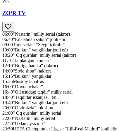
ZO
ZO‘R TV
06:00
"Nastarin" milliy serial (takror)
06:40
“Ertalabdan salom” jonli efir
09:00
Turk seriali: “Sevgi iztirobi”
10:00
“Bu kun” yangiliklar jonli efir
10:20
" Oq qushlar" milliy serial (takror)
11:10
“Jamlangan taomlar”
12:10
“Boriga baraka” (takror)
14:00
“Style shou” (takror)
15:15
“Bu kun” yangiliklar
15:25
Musiqiy tanaffus
16:00
“Dovuchchalar”
16:40
"Qil ustidagi taqdir" milliy serial
18:40
"Taqdirlar iskanjasi" t/n
19:40
“Bu kun” yangiliklar jonli efir
20:00
“O‘zimizda” tok shou
21:00
" Oq qushlar" milliy serial
22:00
"Nastarin" milliy serial
22:50
“Uxlamaysizmi?”
23:50
UEFA Chempionlar Ligasi: “Lill-Real Madrid” jonli efir