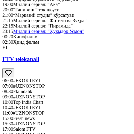
19:00
Миллий сериал: “Ака”
20:00
“Гапиринг” ток шоуси
21:00
“Марказий студия” кўрсатуви
21:15
Миллий сериал: “Фотима ва Зуҳра”
22:15
Миллий сериал: “Пирамида”
23:15
Миллий сериал: “Ҳукмдор Усмон”
00:20
Кинофильм:
02:30
Ҳинд фильм
FT
FTV telekanali
06:00
#FKOKTEYL
07:00
#UZNONSTOP
08:30
Fkundalik
09:00
#UZNONSTOP
10:00
Top India Chart
10:40
#FKOKTEYL
11:00
#UZNONSTOP
15:00
Fresh news
15:30
#UZNONSTOP
17:00
Salom FTV