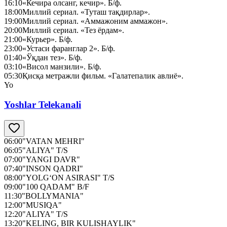
16:10
«Кечира олсанг, кечир». Б/ф.
18:00
Миллий сериал. «Туташ тақдирлар».
19:00
Миллий сериал. «Аммажоним аммажон».
20:00
Миллий сериал. «Тез ёрдам».
21:00
«Курьер». Б/ф.
23:00
«Устаси фаранглар 2». Б/ф.
01:40
«Ўқдан тез». Б/ф.
03:10
«Висол манзили». Б/ф.
05:30
Қисқа метражли фильм. «Галатепалик авлиё».
Yo
Yoshlar Telekanali
06:00
"VATAN MEHRI"
06:05
"ALIYA" T/S
07:00
"YANGI DAVR"
07:40
"INSON QADRI"
08:00
"YOLG‘ON ASIRASI" T/S
09:00
"100 QADAM" B/F
11:30
"BOLLYMANIA"
12:00
"MUSIQA"
12:20
"ALIYA" T/S
13:20
"KELING, BIR KULISHAYLIK"