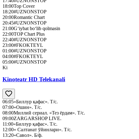
17:40
#UZNONSTOP
18:00
Top Cover
18:20
#UZNONSTOP
20:00
Romantic Chart
20:45
#UZNONSTOP
21:00
G‘iybat bo‘lib qolmasin
22:00
TOP Chart Plus
22:40
#UZNONSTOP
23:00
#FKOKTEYL
01:00
#UZNONSTOP
04:00
#FKOKTEYL
05:00
#UZNONSTOP
Ki
Kinoteatr HD Telekanali
06:05
«Биллур қафас». Т/с.
07:00
«Ошин». Т/с.
08:00
Миллий сериал. «Тез ёрдам». Т/с.
09:00
ZARGARSHOP LIVE.
11:00
«Биллур қафас». Т/с.
12:00
« Салтанат ўйинлари». Т/с.
13:20
«Савол». Б/ф.