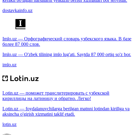
kerakli bo'lagan narsalarni yetkazib berish xizmatlari bor servislar.
dostavkainfo.uz
Imlo.uz — Орфографический словарь узбекского языка. В базе
более 87 000 слов.
Imlo.uz — O'zbek tilining imlo lug'ati. Saytda 87 000 ortiq so'z bor.
imlo.uz
Lotin.uz — поможет транслитерировать с узбекской
кириллицы на латиницу и обратно. Легко!
Lotin.uz — foydalanuvchilarga berilgan matnni lotindan kirillga va
aksincha o'girish xizmatini taklif etadi.
lotin.uz