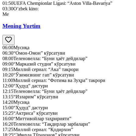
01:50
UEFA Chempionlar Ligasi: “Aston Villa-Bavariya”
03:30
O‘zbek kino:
Me
Mening Yurtim
06:00
Мусиқа
06:30
“Омон-Омон” кўрсатуви
08:00
Теленовелла: “Буни ҳаёт дейдилар”
09:00
“Марказий студия” кўрсатуви
09:15
Миллий сериал: “Ака” такрори
10:20
“Ўзимизнинг гап” кўрсатуви
11:00
Миллий сериал: “Фотима ва Зуҳра” такрори
12:00
“Ҳудуд” дастури
12:15
Теленовелла: “Буни ҳаёт дейдилар”
13:15
“Изларим” кўрсатуви
14:20
Мусиқа
15:00
“Ҳудуд” дастури
15:25
“Актриса” кўрсатуви
16:00
“Миттивойлар таҳририяти”
16:20
Теленовелла: “Тақдирлар зарбалари”
17:25
Миллий сериал: “Қодирхон”
18:25
“Эфирда Тўрахонов” кўрсатуви