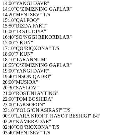
14:00
"YANGI DAVR"
14:10
"O‘ZIMIZNING GAPLAR"
14:20
"MENI SEV" T/S
15:10
"QALPOQ"
15:50
"BIZDA FAKT"
16:00
"13 STUDIYA"
16:40
"SO‘NGGI REKORDLAR"
17:00
"7 KUN"
17:10
"QO‘RIQXONA" T/S
18:00
"7 KUN"
18:10
"TARANNUM"
18:55
"O‘ZIMIZNING GAPLAR"
19:00
"YANGI DAVR"
19:40
"INSON QADRI"
20:00
"MUSIQA"
20:30
"SAYLOV"
21:00
"ROSTINI AYTING"
22:00
"TOM BOSHIDA"
23:00
"TAKSOFON"
23:10
"YOLG‘ON ASIRASI" T/S
00:10
"LARA KROFT. HAYOT BESHIGI" B/F
02:20
"KAMERADAR"
02:40
"QO‘RIQXONA" T/S
03:40
"MENI SEV" T/S