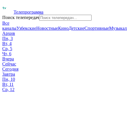
Телепрограмма
Поиск телепередач
Все
каналы
Узбекские
Новостные
Кино
Детские
Спортивные
Музыкал
Архив
Пн, 3
Вт, 4
Ср, 5
Чт, 6
Вчера
Сейчас
Сегодня
Завтра
Пн, 10
Вт, 11
Ср, 12