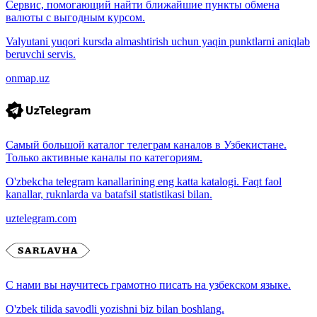
Сервис, помогающий найти ближайшие пункты обмена
валюты с выгодным курсом.
Valyutani yuqori kursda almashtirish uchun yaqin punktlarni aniqlab
beruvchi servis.
onmap.uz
Самый большой каталог телеграм каналов в Узбекистане.
Только активные каналы по категориям.
O'zbekcha telegram kanallarining eng katta katalogi. Faqt faol
kanallar, ruknlarda va batafsil statistikasi bilan.
uztelegram.com
С нами вы научитесь грамотно писать на узбекском языке.
O'zbek tilida savodli yozishni biz bilan boshlang.