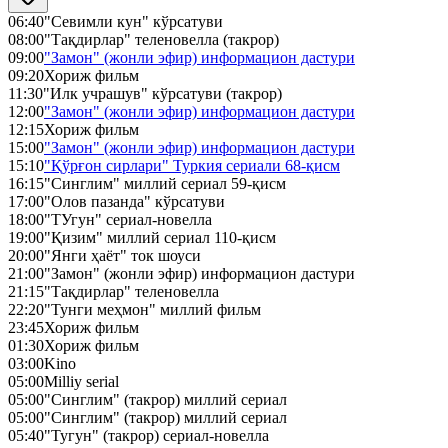
06:40
"Севимли кун" кўрсатуви
08:00
"Тақдирлар" теленовелла (такрор)
09:00
"Замон" (жонли эфир) информацион дастури
09:20
Хориж фильм
11:30
"Илк учрашув" кўрсатуви (такрор)
12:00
"Замон" (жонли эфир) информацион дастури
12:15
Хориж фильм
15:00
"Замон" (жонли эфир) информацион дастури
15:10
"Қўрғон сирлари" Туркия сериали 68-қисм
16:15
"Синглим" миллий сериал 59-қисм
17:00
"Олов пазанда" кўрсатуви
18:00
"ТУгун" сериал-новелла
19:00
"Қизим" миллий сериал 110-қисм
20:00
"Янги ҳаёт" ток шоуси
21:00
"Замон" (жонли эфир) информацион дастури
21:15
"Тақдирлар" теленовелла
22:20
"Тунги меҳмон" миллий фильм
23:45
Хориж фильм
01:30
Хориж фильм
03:00
Kino
05:00
Milliy serial
05:00
"Синглим" (такрор) миллий сериал
05:00
"Синглим" (такрор) миллий сериал
05:40
"Тугун" (такрор) сериал-новелла