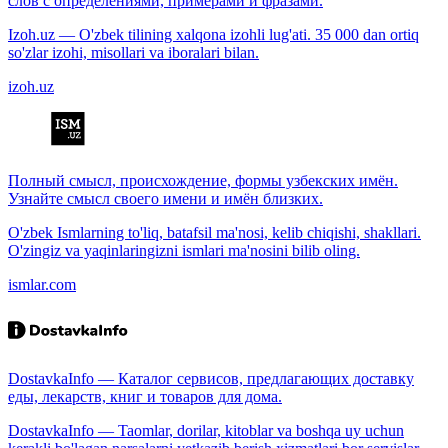
слов с определениями, примерами и фразами.
Izoh.uz — O'zbek tilining xalqona izohli lug'ati. 35 000 dan ortiq
so'zlar izohi, misollari va iboralari bilan.
izoh.uz
Полный смысл, происхождение, формы узбекских имён.
Узнайте смысл своего имени и имён близких.
O'zbek Ismlarning to'liq, batafsil ma'nosi, kelib chiqishi, shakllari.
O'zingiz va yaqinlaringizni ismlari ma'nosini bilib oling.
ismlar.com
DostavkaInfo — Каталог сервисов, предлагающих доставку
еды, лекарств, книг и товаров для дома.
DostavkaInfo — Taomlar, dorilar, kitoblar va boshqa uy uchun