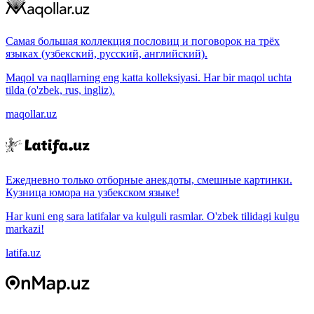
Самая большая коллекция пословиц и поговорок на трёх
языках (узбекский, русский, английский).
Maqol va naqllarning eng katta kolleksiyasi. Har bir maqol uchta
tilda (o'zbek, rus, ingliz).
maqollar.uz
Ежедневно только отборные анекдоты, смешные картинки.
Кузница юмора на узбекском языке!
Har kuni eng sara latifalar va kulguli rasmlar. O'zbek tilidagi kulgu
markazi!
latifa.uz