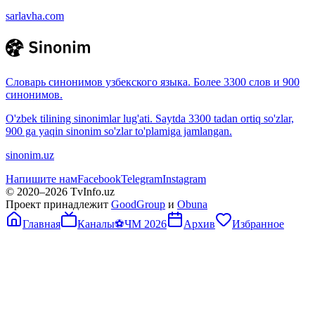
sarlavha.com
Словарь синонимов узбекского языка. Более 3300 слов и 900
синонимов.
O'zbek tilining sinonimlar lug'ati. Saytda 3300 tadan ortiq so'zlar,
900 ga yaqin sinonim so'zlar to'plamiga jamlangan.
sinonim.uz
Напишите нам
Facebook
Telegram
Instagram
© 2020–
2026
TvInfo.uz
Проект принадлежит
GoodGroup
и
Obuna
Главная
Каналы
⚽
ЧМ 2026
Архив
Избранное