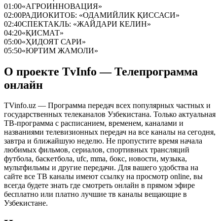
01:00
«АГРОИННОВАЦИЯ»
02:00
РАДИОКИТОБ: «ОДАМИЙЛИК ҚИССАСИ»
02:40
СПЕКТАКЛЬ: «ЖАЙДАРИ КЕЛИН»
04:20
«ҚИСМАТ»
05:00
«ҲИДОЯТ САРИ»
05:50
«ЮРТИМ ЖАМОЛИ»
О проекте TvInfo — Телепрограмма
онлайн
TVinfo.uz — Программа передач всех популярных частных и
государственных телеканалов Узбекистана. Только актуальная
ТВ-программа с расписанием, временем, каналами и
названиями телевизионных передач на все каналы на сегодня,
завтра и ближайшую неделю. Не пропустите время начала
любимых фильмов, сериалов, спортивных трансляций
футбола, баскетбола, ufc, mma, бокс, новости, музыка,
мультфильмы и другие передачи. Для вашего удобства на
сайте все ТВ каналы имеют ссылку на просмотр online, вы
всегда будете знать где смотреть онлайн в прямом эфире
бесплатно или платно лучшие тв каналы вещающие в
Узбекистане.