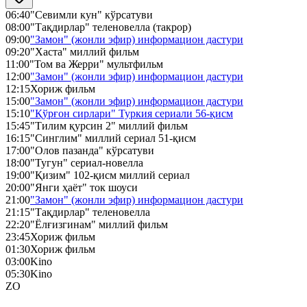
06:40
"Севимли кун" кўрсатуви
08:00
"Тақдирлар" теленовелла (такрор)
09:00
"Замон" (жонли эфир) информацион дастури
09:20
"Хаста" миллий фильм
11:00
"Том ва Жерри" мультфильм
12:00
"Замон" (жонли эфир) информацион дастури
12:15
Хориж фильм
15:00
"Замон" (жонли эфир) информацион дастури
15:10
"Қўрғон сирлари" Туркия сериали 56-қисм
15:45
"Тилим қурсин 2" миллий фильм
16:15
"Синглим" миллий сериал 51-қисм
17:00
"Олов пазанда" кўрсатуви
18:00
"Тугун" сериал-новелла
19:00
"Қизим" 102-қисм миллий сериал
20:00
"Янги ҳаёт" ток шоуси
21:00
"Замон" (жонли эфир) информацион дастури
21:15
"Тақдирлар" теленовелла
22:20
"Ёлғизгинам" миллий фильм
23:45
Хориж фильм
01:30
Хориж фильм
03:00
Kino
05:30
Kino
ZO