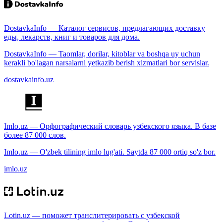
DostavkaInfo — Каталог сервисов, предлагающих доставку
еды, лекарств, книг и товаров для дома.
DostavkaInfo — Taomlar, dorilar, kitoblar va boshqa uy uchun
kerakli bo'lagan narsalarni yetkazib berish xizmatlari bor servislar.
dostavkainfo.uz
Imlo.uz — Орфографический словарь узбекского языка. В базе
более 87 000 слов.
Imlo.uz — O'zbek tilining imlo lug'ati. Saytda 87 000 ortiq so'z bor.
imlo.uz
Lotin.uz — поможет транслитерировать с узбекской