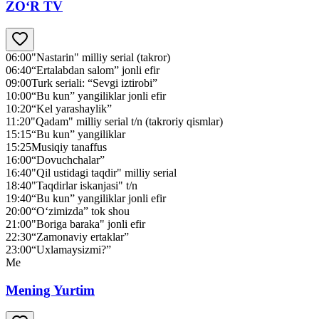
ZO‘R TV
06:00
"Nastarin" milliy serial (takror)
06:40
“Ertalabdan salom” jonli efir
09:00
Turk seriali: “Sevgi iztirobi”
10:00
“Bu kun” yangiliklar jonli efir
10:20
“Kel yarashaylik”
11:20
"Qadam" milliy serial t/n (takroriy qismlar)
15:15
“Bu kun” yangiliklar
15:25
Musiqiy tanaffus
16:00
“Dovuchchalar”
16:40
"Qil ustidagi taqdir" milliy serial
18:40
"Taqdirlar iskanjasi" t/n
19:40
“Bu kun” yangiliklar jonli efir
20:00
“O‘zimizda” tok shou
21:00
"Boriga baraka" jonli efir
22:30
“Zamonaviy ertaklar”
23:00
“Uxlamaysizmi?”
Me
Mening Yurtim