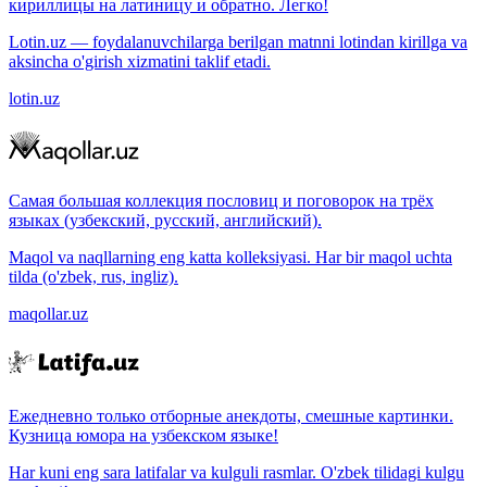
кириллицы на латиницу и обратно. Легко!
Lotin.uz — foydalanuvchilarga berilgan matnni lotindan kirillga va
aksincha o'girish xizmatini taklif etadi.
lotin.uz
Самая большая коллекция пословиц и поговорок на трёх
языках (узбекский, русский, английский).
Maqol va naqllarning eng katta kolleksiyasi. Har bir maqol uchta
tilda (o'zbek, rus, ingliz).
maqollar.uz
Ежедневно только отборные анекдоты, смешные картинки.
Кузница юмора на узбекском языке!
Har kuni eng sara latifalar va kulguli rasmlar. O'zbek tilidagi kulgu