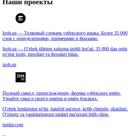
Наши проекты
Izoh.uz — Толковый словарь узбекского языка. Более 35 000
слов с определениями, примерами и фразами.
Izoh.uz — O'zbek tilining xalqona izohli lug'ati. 35 000 dan ortiq
so'zlar izohi, misollari va iboralari bilan.
izoh.uz
Полный смысл, происхождение, формы узбекских имён.
Узнайте смысл своего имени и имён близких.
O'zbek Ismlarning to'liq, batafsil ma'nosi, kelib chiqishi, shakllari.
O'zingiz va yaqinlaringizni ismlari ma'nosini bilib oling.
ismlar.com