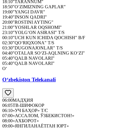
18:10
"TARANNUM"
18:50
"O‘ZIMIZNING GAPLAR"
19:00
"YANGI DAVR"
19:40
"INSON QADRI"
20:00
"ROSTINI AYTING"
21:00
"YOSHLAR OQSHOMI"
23:10
"YOLG‘ON ASIRASI" T/S
00:10
"UCH KUN ICHIDA QOCHISH" B/F
02:30
"QO‘RIQXONA" T/S
03:30
"DUGONAJONLAR" T/S
04:40
"OTALAR SO‘ZI-AQLNING KO‘ZI"
05:40
"QALB NAVOLARI"
05:40
"QALB NAVOLARI"
O‘
O‘zbekiston Telekanali
06:00
МАДҲИЯ
06:05
ТВ-ШИФОКОР
06:10
«УЧ БАҲОР» Т/С
07:00
«АССАЛОМ, ЎЗБЕКИСТОН!»
08:00
«АХБОРОТ»
09:00
«ЯНГИЛАНАЁТГАН ЮРТ»