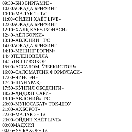
09:30
«БИЗ БИРГАМИЗ»
10:00
АОКАДА БРИФИНГ
10:10
«МАЛАК 2» Т/С
11:00
«ОЙДИН ҲАЁТ LIVE»
12:00
АОКАДА БРИФИНГ
12:10
«ХАЛҚ ҚАБУЛХОНАСИ»
12:40
«АЁЛ БОРКИ»
13:10
«АВЛОНИЙ» Т/С
14:00
АОКАДА БРИФИНГ
14:10
«МЕНИНГ БОҒИМ»
14:40
ТЕЛЕНОВЕЛЛА
14:55
ТВ-ШИФОКОР
15:00
«АССАЛОМ, ЎЗБЕКИСТОН!»
16:00
«САЛОМАТЛИК ФОРМУЛАСИ»
17:00
«ЧИНСЭН»
17:20
«ШАНАРАҚ»
17:50
«КЎНГИЛ ОБОДЛИГИ»
18:20
«ҲИДОЯТ САРИ»
19:10
«АВЛОНИЙ» Т/С
20:00
«МУНОСАБАТ» ТОК-ШОУ
21:00
«АХБОРОТ»
22:00
«МАЛАК 2» Т/С
23:00
«ОЙДИН ҲАЁТ LIVE»
00:00
МАДҲИЯ
00:05
«УЧ БАҲОР» Т/С