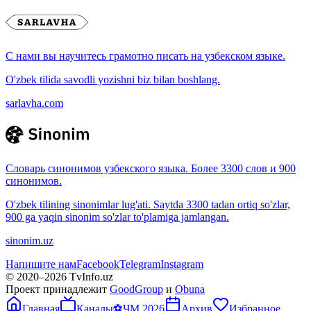
С нами вы научитесь грамотно писать на узбекском языке.
O'zbek tilida savodli yozishni biz bilan boshlang.
sarlavha.com
Словарь синонимов узбекского языка. Более 3300 слов и 900
синонимов.
O'zbek tilining sinonimlar lug'ati. Saytda 3300 tadan ortiq so'zlar,
900 ga yaqin sinonim so'zlar to'plamiga jamlangan.
sinonim.uz
Напишите нам
Facebook
Telegram
Instagram
© 2020–
2026
TvInfo.uz
Проект принадлежит
GoodGroup
и
Obuna
Главная
Каналы
⚽
ЧМ 2026
Архив
Избранное