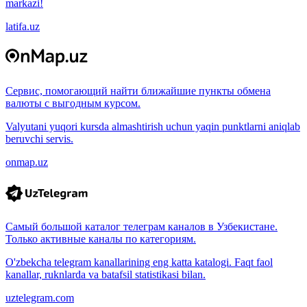
markazi!
latifa.uz
Сервис, помогающий найти ближайшие пункты обмена
валюты с выгодным курсом.
Valyutani yuqori kursda almashtirish uchun yaqin punktlarni aniqlab
beruvchi servis.
onmap.uz
Самый большой каталог телеграм каналов в Узбекистане.
Только активные каналы по категориям.
O'zbekcha telegram kanallarining eng katta katalogi. Faqt faol
kanallar, ruknlarda va batafsil statistikasi bilan.
uztelegram.com