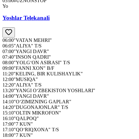
05:00
#UZNONSTOP
Yo
Yoshlar Telekanali
06:00
"VATAN MEHRI"
06:05
"ALIYA" T/S
07:00
"YANGI DAVR"
07:40
"INSON QADRI"
08:00
"YOLG‘ON ASIRASI" T/S
09:00
"FANNI XON" B/F
11:20
"KELING, BIR KULISHAYLIK"
12:00
"MUSIQA"
12:20
"ALIYA" T/S
13:20
"YANGI O‘ZBEKISTON YOSHLARI"
14:00
"YANGI DAVR"
14:10
"O‘ZIMIZNING GAPLAR"
14:20
"DUGONAJONLAR" T/S
15:10
"OLTIN MIKROFON"
16:10
"QALPOQ"
17:00
"7 KUN"
17:10
"QO‘RIQXONA" T/S
18:00
"7 KUN"