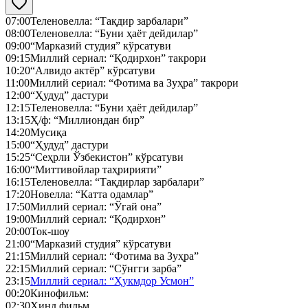
07:00
Теленовелла: “Тақдир зарбалари”
08:00
Теленовелла: “Буни ҳаёт дейдилар”
09:00
“Марказий студия” кўрсатуви
09:15
Миллий сериал: “Қодирхон” такрори
10:20
“Алвидо актёр” кўрсатуви
11:00
Миллий сериал: “Фотима ва Зуҳра” такрори
12:00
“Ҳудуд” дастури
12:15
Теленовелла: “Буни ҳаёт дейдилар”
13:15
Ҳ/ф: “Миллиондан бир”
14:20
Мусиқа
15:00
“Ҳудуд” дастури
15:25
“Сеҳрли Ўзбекистон” кўрсатуви
16:00
“Миттивойлар таҳририяти”
16:15
Теленовелла: “Тақдирлар зарбалари”
17:20
Новелла: “Катта одамлар”
17:50
Миллий сериал: “Ўгай она”
19:00
Миллий сериал: “Қодирхон”
20:00
Ток-шоу
21:00
“Марказий студия” кўрсатуви
21:15
Миллий сериал: “Фотима ва Зуҳра”
22:15
Миллий сериал: “Сўнгги зарба”
23:15
Миллий сериал: “Ҳукмдор Усмон”
00:20
Кинофильм:
02:30
Ҳинд фильм