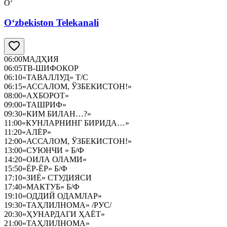
O‘
O‘zbekiston Telekanali
06:00
МАДҲИЯ
06:05
ТВ-ШИФОКОР
06:10
«ТАВАЛЛУД» Т/С
06:15
«АССАЛОМ, ЎЗБЕКИСТОН!»
08:00
«АХБОРОТ»
09:00
«ТАШРИФ»
09:30
«КИМ БИЛАН…?»
11:00
«КУНЛАРНИНГ БИРИДА…»
11:20
«АЛЁР»
12:00
«АССАЛОМ, ЎЗБЕКИСТОН!»
13:00
«СУЮНЧИ » Б/Ф
14:20
«ОИЛА ОЛАМИ»
15:50
«ЁР-ЁР» Б/Ф
17:10
«ЗИЁ» СТУДИЯСИ
17:40
«МАКТУБ» Б/Ф
19:10
«ОДДИЙ ОДАМЛАР»
19:30
«ТАҲЛИЛНОМА» /РУС/
20:30
«ҲУНАРДАГИ ҲАЁТ»
21:00
«ТАҲЛИЛНОМА»