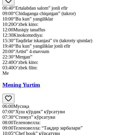
06:40
“Ertalabdan salom” jonli efir
09:00
“Chidaganga chiqargan” (takror)
10:00
“Bu kun” yangiliklar
10:20
O‘zbek kino:
12:00
Musiqiy tanaffus
12:30
Kinokomediya:
15:30
"Taqdirlar iskanjasi" t/n (takroriy qismlar)
19:40
“Bu kun” yangiliklar jonli efir
20:00
“Artist” 4-mavsum
22:30
“Mergan”
22:40
O‘zbek kino:
03:40
O‘zbek film:
Me
Mening Yurtim
06:00
Мусиқа
07:00
“Хуш кўрдик” кўрсатуви
07:30
“Стимул” кўрсатуви
08:00
Теленовелла:
09:00
Теленовелла: “Тақдир зарбалари”
10:05
“Chef book” кўрсатуви