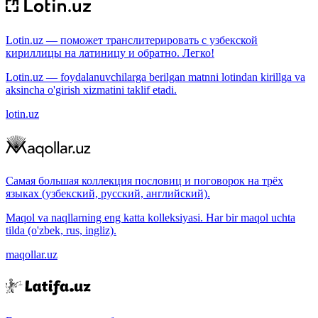
Lotin.uz — поможет транслитерировать с узбекской
кириллицы на латиницу и обратно. Легко!
Lotin.uz — foydalanuvchilarga berilgan matnni lotindan kirillga va
aksincha o'girish xizmatini taklif etadi.
lotin.uz
Самая большая коллекция пословиц и поговорок на трёх
языках (узбекский, русский, английский).
Maqol va naqllarning eng katta kolleksiyasi. Har bir maqol uchta
tilda (o'zbek, rus, ingliz).
maqollar.uz