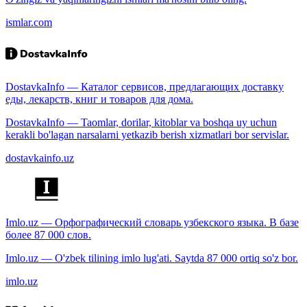
ismlar.com
DostavkaInfo — Каталог сервисов, предлагающих доставку
еды, лекарств, книг и товаров для дома.
DostavkaInfo — Taomlar, dorilar, kitoblar va boshqa uy uchun
kerakli bo'lagan narsalarni yetkazib berish xizmatlari bor servislar.
dostavkainfo.uz
Imlo.uz — Орфографический словарь узбекского языка. В базе
более 87 000 слов.
Imlo.uz — O'zbek tilining imlo lug'ati. Saytda 87 000 ortiq so'z bor.
imlo.uz