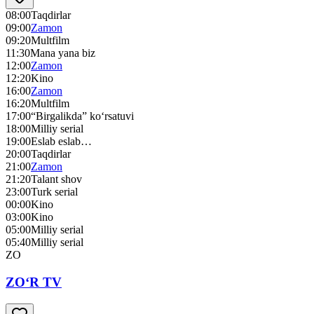
08:00
Taqdirlar
09:00
Zamon
09:20
Multfilm
11:30
Mana yana biz
12:00
Zamon
12:20
Kino
16:00
Zamon
16:20
Multfilm
17:00
“Birgalikda” ko‘rsatuvi
18:00
Milliy serial
19:00
Eslab eslab…
20:00
Taqdirlar
21:00
Zamon
21:20
Talant shov
23:00
Turk serial
00:00
Kino
03:00
Kino
05:00
Milliy serial
05:40
Milliy serial
ZO
ZO‘R TV