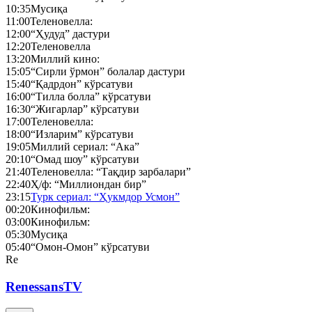
10:35
Мусиқа
11:00
Теленовелла:
12:00
“Ҳудуд” дастури
12:20
Теленовелла
13:20
Миллий кино:
15:05
“Сирли ўрмон” болалар дастури
15:40
“Қадрдон” кўрсатуви
16:00
“Тилла болла” кўрсатуви
16:30
“Жигарлар” кўрсатуви
17:00
Теленовелла:
18:00
“Изларим” кўрсатуви
19:05
Миллий сериал: “Ака”
20:10
“Омад шоу” кўрсатуви
21:40
Теленовелла: “Тақдир зарбалари”
22:40
Ҳ/ф: “Миллиондан бир”
23:15
Турк сериал: “Ҳукмдор Усмон”
00:20
Кинофильм:
03:00
Кинофильм:
05:30
Мусиқа
05:40
“Омон-Омон” кўрсатуви
Re
RenessansTV