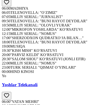
06:00
MADHIYA
06:05
TELENOVELLA: "O‘ZIMIZ"
07:05
MILLIY SERIAL: "JURNALIST"
09:50
TELENOVELLA: "BUNI HAYOT DEYDILAR"
10:50
MILLIY SERIAL: "OLOVLI YURAK"
12:00
"MIKROFON YOSHLARDA" KO‘RSATUVI
12:15
MILLIY SERIAL: "NOMUS"
17:00
"SHERZODXON QUDRATXO‘JA BILAN…"
18:00
TELENOVELLA: "BUNI HAYOT DEYDILAR"
19:00
MUSIQA
19:30
"KISH MISH" KO‘RSATUVI
20:00
"PARVIZ KELDI" KO‘RSATUVI
20:30
"SALOM SHOU" KO‘RSATUVI (JONLI EFIR)
22:00
MILLIY SERIAL: "NOMUS"
23:00
TURK SERIALI: "QISMAT O‘YINLARI"
00:00
HIND KINOSI
Yo
Yoshlar Telekanali
06:00
"VATAN MEHRI"