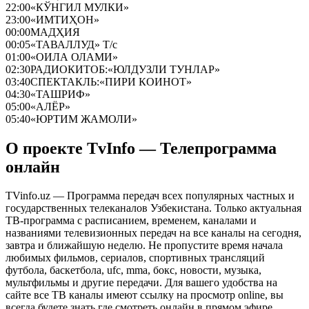
22:00
«КЎНГИЛ МУЛКИ»
23:00
«ИМТИҲОН»
00:00
МАДҲИЯ
00:05
«ТАВАЛЛУД» Т/с
01:00
«ОИЛА ОЛАМИ»
02:30
РАДИОКИТОБ:«ЮЛДУЗЛИ ТУНЛАР»
03:40
СПЕКТАКЛЬ:«ПИРИ КОИНОТ»
04:30
«ТАШРИФ»
05:00
«АЛЁР»
05:40
«ЮРТИМ ЖАМОЛИ»
О проекте TvInfo — Телепрограмма
онлайн
TVinfo.uz — Программа передач всех популярных частных и
государственных телеканалов Узбекистана. Только актуальная
ТВ-программа с расписанием, временем, каналами и
названиями телевизионных передач на все каналы на сегодня,
завтра и ближайшую неделю. Не пропустите время начала
любимых фильмов, сериалов, спортивных трансляций
футбола, баскетбола, ufc, mma, бокс, новости, музыка,
мультфильмы и другие передачи. Для вашего удобства на
сайте все ТВ каналы имеют ссылку на просмотр online, вы
всегда будете знать где смотреть онлайн в прямом эфире