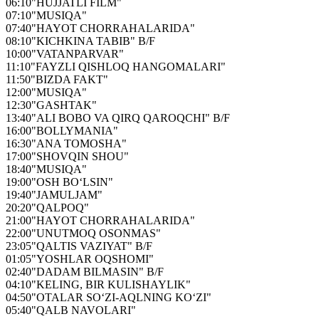
06:10
"HUJJATLI FILM"
07:10
"MUSIQA"
07:40
"HAYOT CHORRAHALARIDA"
08:10
"KICHKINA TABIB" B/F
10:00
"VATANPARVAR"
11:10
"FAYZLI QISHLOQ HANGOMALARI"
11:50
"BIZDA FAKT"
12:00
"MUSIQA"
12:30
"GASHTAK"
13:40
"ALI BOBO VA QIRQ QAROQCHI" B/F
16:00
"BOLLYMANIA"
16:30
"ANA TOMOSHA"
17:00
"SHOVQIN SHOU"
18:40
"MUSIQA"
19:00
"OSH BO‘LSIN"
19:40
"JAMULJAM"
20:20
"QALPOQ"
21:00
"HAYOT CHORRAHALARIDA"
22:00
"UNUTMOQ OSONMAS"
23:05
"QALTIS VAZIYAT" B/F
01:05
"YOSHLAR OQSHOMI"
02:40
"DADAM BILMASIN" B/F
04:10
"KELING, BIR KULISHAYLIK"
04:50
"OTALAR SO‘ZI-AQLNING KO‘ZI"
05:40
"QALB NAVOLARI"