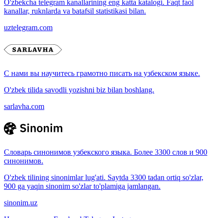
O'zbekcha telegram kanallarining eng katta katalogi. Faqt faol
kanallar, ruknlarda va batafsil statistikasi bilan.
uztelegram.com
С нами вы научитесь грамотно писать на узбекском языке.
O'zbek tilida savodli yozishni biz bilan boshlang.
sarlavha.com
Словарь синонимов узбекского языка. Более 3300 слов и 900
синонимов.
O'zbek tilining sinonimlar lug'ati. Saytda 3300 tadan ortiq so'zlar,
900 ga yaqin sinonim so'zlar to'plamiga jamlangan.
sinonim.uz