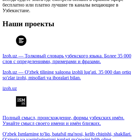
бесплатно или платно лучшие тв каналы вещающие в
Узбекистане.
Наши проекты
Izoh.uz — Толковый словарь узбекского языка. Более 35 000
слов с определениями, примерами и фразами.
Izoh.uz — O'zbek tilining xalqona izohli lug'ati. 35 000 dan ortiq
so'zlar izohi, misollari va iboralari bilan.
izoh.uz
Полный смысл, происхождение, формы узбекских имён.
Узнайте смысл своего имени и имён близких.
O'zbek Ismlarning to'liq, batafsil ma'nosi, kelib chiqishi, shakllari.
O'zingiz va yaqinlaringizni ismlari ma'nosini bilib oling.