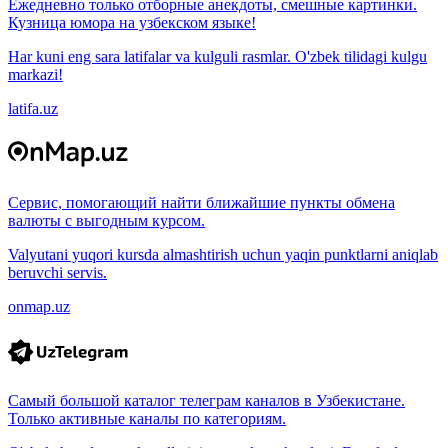
Ежедневно только отборные анекдоты, смешные картинки.
Кузница юмора на узбекском языке!
Har kuni eng sara latifalar va kulguli rasmlar. O'zbek tilidagi kulgu
markazi!
latifa.uz
Сервис, помогающий найти ближайшие пункты обмена
валюты с выгодным курсом.
Valyutani yuqori kursda almashtirish uchun yaqin punktlarni aniqlab
beruvchi servis.
onmap.uz
Самый большой каталог телеграм каналов в Узбекистане.
Только активные каналы по категориям.