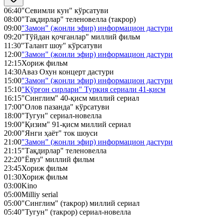
06:40
"Севимли кун" кўрсатуви
08:00
"Тақдирлар" теленовелла (такрор)
09:00
"Замон" (жонли эфир) информацион дастури
09:20
"Тўйдан қочганлар" миллий фильм
11:30
"Талант шоу" кўрсатуви
12:00
"Замон" (жонли эфир) информацион дастури
12:15
Хориж фильм
14:30
Аваз Охун концерт дастури
15:00
"Замон" (жонли эфир) информацион дастури
15:10
"Қўрғон сирлари" Туркия сериали 41-қисм
16:15
"Синглим" 40-қисм миллий сериал
17:00
"Олов пазанда" кўрсатуви
18:00
"Тугун" сериал-новелла
19:00
"Қизим" 91-қисм миллий сериал
20:00
"Янги ҳаёт" ток шоуси
21:00
"Замон" (жонли эфир) информацион дастури
21:15
"Тақдирлар" теленовелла
22:20
"Ёвуз" миллий фильм
23:45
Хориж фильм
01:30
Хориж фильм
03:00
Kino
05:00
Milliy serial
05:00
"Синглим" (такрор) миллий сериал
05:40
"Тугун" (такрор) сериал-новелла