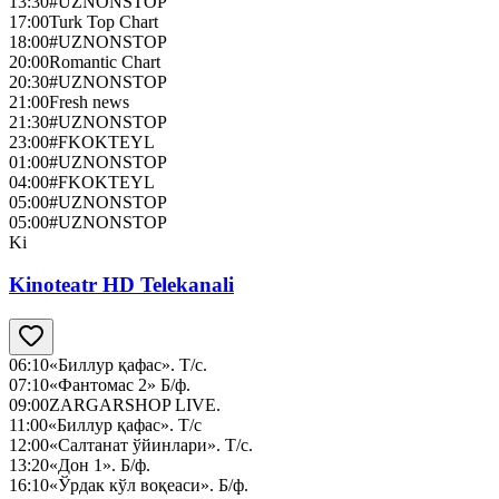
13:30
#UZNONSTOP
17:00
Turk Top Chart
18:00
#UZNONSTOP
20:00
Romantic Chart
20:30
#UZNONSTOP
21:00
Fresh news
21:30
#UZNONSTOP
23:00
#FKOKTEYL
01:00
#UZNONSTOP
04:00
#FKOKTEYL
05:00
#UZNONSTOP
05:00
#UZNONSTOP
Ki
Kinoteatr HD Telekanali
06:10
«Биллур қафас». Т/с.
07:10
«Фантомас 2» Б/ф.
09:00
ZARGARSHOP LIVE.
11:00
«Биллур қафас». Т/с
12:00
«Салтанат ўйинлари». Т/с.
13:20
«Дон 1». Б/ф.
16:10
«Ўрдак кўл воқеаси». Б/ф.