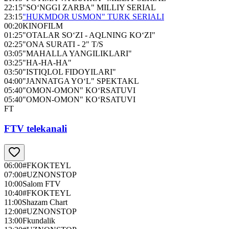
22:15
"SO‘NGGI ZARBA" MILLIY SERIAL
23:15
"HUKMDOR USMON" TURK SERIALI
00:20
KINOFILM
01:25
"OTALAR SO‘ZI - AQLNING KO‘ZI"
02:25
"ONA SURATI - 2" T/S
03:05
"MAHALLA YANGILIKLARI"
03:25
"НА-НА-НА"
03:50
"ISTIQLOL FIDOYILARI"
04:00
"JANNATGA YO‘L" SPEKTAKL
05:40
"OMON-OMON" KO‘RSATUVI
05:40
"OMON-OMON" KO‘RSATUVI
FT
FTV telekanali
06:00
#FKOKTEYL
07:00
#UZNONSTOP
10:00
Salom FTV
10:40
#FKOKTEYL
11:00
Shazam Chart
12:00
#UZNONSTOP
13:00
Fkundalik