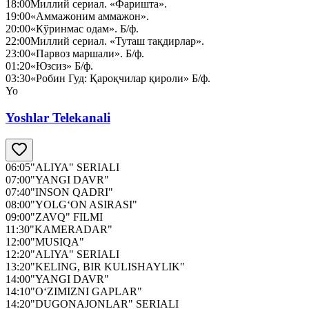
18:00
Миллий сериал. «Фаришта».
19:00
«Аммажоним аммажон».
20:00
«Кўринмас одам». Б/ф.
22:00
Миллий сериал. «Туташ тақдирлар».
23:00
«Парвоз маршали». Б/ф.
01:20
«Юзсиз» Б/ф.
03:30
«Робин Гуд: Қароқчилар қироли» Б/ф.
Yo
Yoshlar Telekanali
06:05
"ALIYA" SERIALI
07:00
"YANGI DAVR"
07:40
"INSON QADRI"
08:00
"YOLG‘ON ASIRASI"
09:00
"ZAVQ" FILMI
11:30
"KAMERADAR"
12:00
"MUSIQA"
12:20
"ALIYA" SERIALI
13:20
"KELING, BIR KULISHAYLIK"
14:00
"YANGI DAVR"
14:10
"O‘ZIMIZNI GAPLAR"
14:20
"DUGONAJONLAR" SERIALI