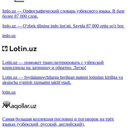
Imlo.uz — Орфографический словарь узбекского языка. В базе
более 87 000 слов.
Imlo.uz — O'zbek tilining imlo lug'ati. Saytda 87 000 ortiq so'z bor.
imlo.uz
Lotin.uz — поможет транслитерировать с узбекской
кириллицы на латиницу и обратно. Легко!
Lotin.uz — foydalanuvchilarga berilgan matnni lotindan kirillga va
aksincha o'girish xizmatini taklif etadi.
lotin.uz
Самая большая коллекция пословиц и поговорок на трёх
языках (узбекский, русский, английский).