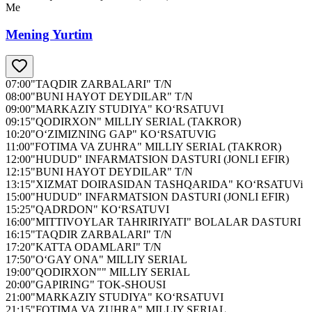
Me
Mening Yurtim
07:00
"TAQDIR ZARBALARI" T/N
08:00
"BUNI HAYOT DEYDILAR" T/N
09:00
"MARKAZIY STUDIYA" KO‘RSATUVI
09:15
"QODIRXON" MILLIY SERIAL (TAKROR)
10:20
"O‘ZIMIZNING GAP" KO‘RSATUVIG
11:00
"FOTIMA VA ZUHRA" MILLIY SERIAL (TAKROR)
12:00
"HUDUD" INFARMATSION DASTURI (JONLI EFIR)
12:15
"BUNI HAYOT DEYDILAR" T/N
13:15
"XIZMAT DOIRASIDAN TASHQARIDA" KO‘RSATUVi
15:00
"HUDUD" INFARMATSION DASTURI (JONLI EFIR)
15:25
"QADRDON" KO‘RSATUVI
16:00
"MITTIVOYLAR TAHRIRIYATI" BOLALAR DASTURI
16:15
"TAQDIR ZARBALARI" T/N
17:20
"KATTA ODAMLARI" T/N
17:50
"O‘GAY ONA" MILLIY SERIAL
19:00
"QODIRXON"" MILLIY SERIAL
20:00
"GAPIRING" TOK-SHOUSI
21:00
"MARKAZIY STUDIYA" KO‘RSATUVI
21:15
"FOTIMA VA ZUHRA" MILLIY SERIAL