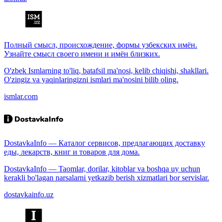
Полный смысл, происхождение, формы узбекских имён.
Узнайте смысл своего имени и имён близких.
O'zbek Ismlarning to'liq, batafsil ma'nosi, kelib chiqishi, shakllari.
O'zingiz va yaqinlaringizni ismlari ma'nosini bilib oling.
ismlar.com
DostavkaInfo — Каталог сервисов, предлагающих доставку
еды, лекарств, книг и товаров для дома.
DostavkaInfo — Taomlar, dorilar, kitoblar va boshqa uy uchun
kerakli bo'lagan narsalarni yetkazib berish xizmatlari bor servislar.
dostavkainfo.uz