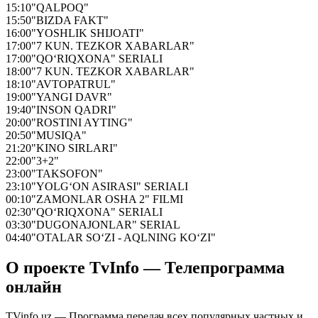
15:10
"QALPOQ"
15:50
"BIZDA FAKT"
16:00
"YOSHLIK SHIJOATI"
17:00
"7 KUN. TEZKOR XABARLAR"
17:00
"QO‘RIQXONA" SERIALI
18:00
"7 KUN. TEZKOR XABARLAR"
18:10
"AVTOPATRUL"
19:00
"YANGI DAVR"
19:40
"INSON QADRI"
20:00
"ROSTINI AYTING"
20:50
"MUSIQA"
21:20
"KINO SIRLARI"
22:00
"3+2"
23:00
"TAKSOFON"
23:10
"YOLG‘ON ASIRASI" SERIALI
00:10
"ZAMONLAR OSHA 2" FILMI
02:30
"QO‘RIQXONA" SERIALI
03:30
"DUGONAJONLAR" SERIAL
04:40
"OTALAR SO‘ZI - AQLNING KO‘ZI"
О проекте TvInfo — Телепрограмма
онлайн
TVinfo.uz — Программа передач всех популярных частных и