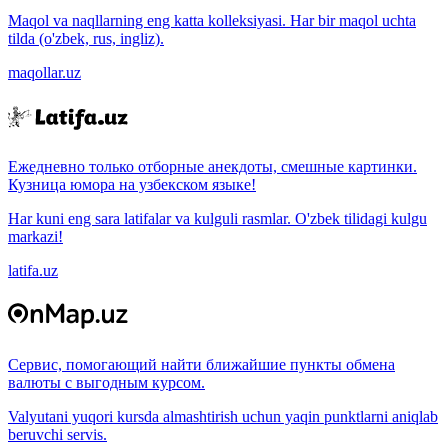
Maqol va naqllarning eng katta kolleksiyasi. Har bir maqol uchta
tilda (o'zbek, rus, ingliz).
maqollar.uz
Ежедневно только отборные анекдоты, смешные картинки.
Кузница юмора на узбекском языке!
Har kuni eng sara latifalar va kulguli rasmlar. O'zbek tilidagi kulgu
markazi!
latifa.uz
Сервис, помогающий найти ближайшие пункты обмена
валюты с выгодным курсом.
Valyutani yuqori kursda almashtirish uchun yaqin punktlarni aniqlab
beruvchi servis.