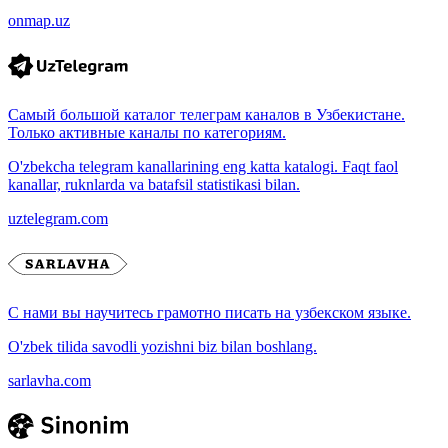
onmap.uz
Самый большой каталог телеграм каналов в Узбекистане.
Только активные каналы по категориям.
O'zbekcha telegram kanallarining eng katta katalogi. Faqt faol
kanallar, ruknlarda va batafsil statistikasi bilan.
uztelegram.com
С нами вы научитесь грамотно писать на узбекском языке.
O'zbek tilida savodli yozishni biz bilan boshlang.
sarlavha.com