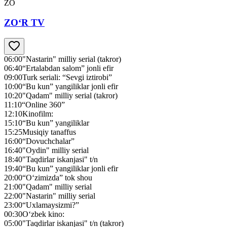
ZO
ZO‘R TV
06:00
"Nastarin" milliy serial (takror)
06:40
“Ertalabdan salom” jonli efir
09:00
Turk seriali: “Sevgi iztirobi”
10:00
“Bu kun” yangiliklar jonli efir
10:20
"Qadam" milliy serial (takror)
11:10
“Online 360”
12:10
Kinofilm:
15:10
“Bu kun” yangiliklar
15:25
Musiqiy tanaffus
16:00
“Dovuchchalar”
16:40
"Oydin" milliy serial
18:40
"Taqdirlar iskanjasi" t/n
19:40
“Bu kun” yangiliklar jonli efir
20:00
“O‘zimizda” tok shou
21:00
"Qadam" milliy serial
22:00
"Nastarin" milliy serial
23:00
“Uxlamaysizmi?”
00:30
O‘zbek kino:
05:00
"Taqdirlar iskanjasi" t/n (takror)