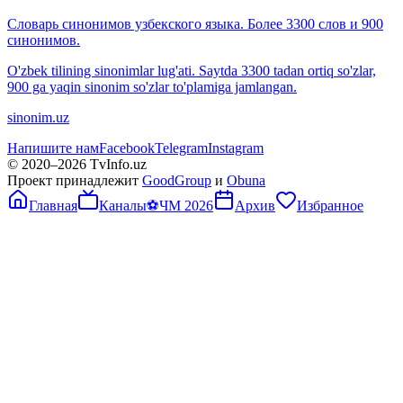
Словарь синонимов узбекского языка. Более 3300 слов и 900
синонимов.
O'zbek tilining sinonimlar lug'ati. Saytda 3300 tadan ortiq so'zlar,
900 ga yaqin sinonim so'zlar to'plamiga jamlangan.
sinonim.uz
Напишите нам
Facebook
Telegram
Instagram
© 2020–
2026
TvInfo.uz
Проект принадлежит
GoodGroup
и
Obuna
Главная
Каналы
⚽
ЧМ 2026
Архив
Избранное