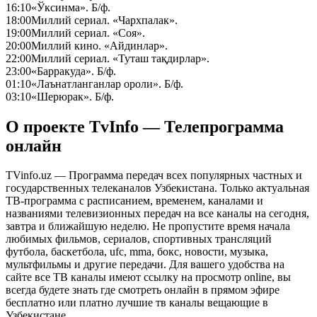
16:10
«Ўксинма». Б/ф.
18:00
Миллий сериал. «Чархпалак».
19:00
Миллий сериал. «Соя».
20:00
Миллий кино. «Айдинлар».
22:00
Миллий сериал. «Туташ тақдирлар».
23:00
«Барракуда». Б/ф.
01:10
«Лаънатланганлар ороли». Б/ф.
03:10
«Шерюрак». Б/ф.
О проекте TvInfo — Телепрограмма
онлайн
TVinfo.uz — Программа передач всех популярных частных и
государственных телеканалов Узбекистана. Только актуальная
ТВ-программа с расписанием, временем, каналами и
названиями телевизионных передач на все каналы на сегодня,
завтра и ближайшую неделю. Не пропустите время начала
любимых фильмов, сериалов, спортивных трансляций
футбола, баскетбола, ufc, mma, бокс, новости, музыка,
мультфильмы и другие передачи. Для вашего удобства на
сайте все ТВ каналы имеют ссылку на просмотр online, вы
всегда будете знать где смотреть онлайн в прямом эфире
бесплатно или платно лучшие тв каналы вещающие в
Узбекистане.