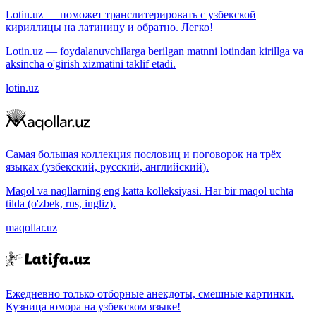
Lotin.uz — поможет транслитерировать с узбекской
кириллицы на латиницу и обратно. Легко!
Lotin.uz — foydalanuvchilarga berilgan matnni lotindan kirillga va
aksincha o'girish xizmatini taklif etadi.
lotin.uz
Самая большая коллекция пословиц и поговорок на трёх
языках (узбекский, русский, английский).
Maqol va naqllarning eng katta kolleksiyasi. Har bir maqol uchta
tilda (o'zbek, rus, ingliz).
maqollar.uz
Ежедневно только отборные анекдоты, смешные картинки.
Кузница юмора на узбекском языке!