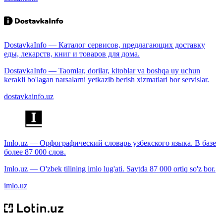
DostavkaInfo — Каталог сервисов, предлагающих доставку
еды, лекарств, книг и товаров для дома.
DostavkaInfo — Taomlar, dorilar, kitoblar va boshqa uy uchun
kerakli bo'lagan narsalarni yetkazib berish xizmatlari bor servislar.
dostavkainfo.uz
Imlo.uz — Орфографический словарь узбекского языка. В базе
более 87 000 слов.
Imlo.uz — O'zbek tilining imlo lug'ati. Saytda 87 000 ortiq so'z bor.
imlo.uz