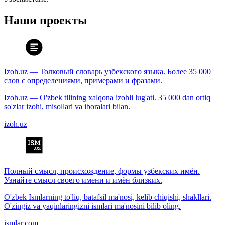
Наши проекты
Izoh.uz — Толковый словарь узбекского языка. Более 35 000
слов с определениями, примерами и фразами.
Izoh.uz — O'zbek tilining xalqona izohli lug'ati. 35 000 dan ortiq
so'zlar izohi, misollari va iboralari bilan.
izoh.uz
Полный смысл, происхождение, формы узбекских имён.
Узнайте смысл своего имени и имён близких.
O'zbek Ismlarning to'liq, batafsil ma'nosi, kelib chiqishi, shakllari.
O'zingiz va yaqinlaringizni ismlari ma'nosini bilib oling.
ismlar.com