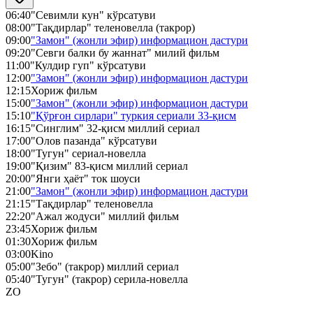
06:40
"Севимли кун" кўрсатуви
08:00
"Тақдирлар" теленовелла (такрор)
09:00
"Замон" (жонли эфир) информацион дастури
09:20
"Севги балки бу жаннат" милий фильм
11:00
"Кулдир гуп" кўрсатуви
12:00
"Замон" (жонли эфир) информацион дастури
12:15
Хориж фильм
15:00
"Замон" (жонли эфир) информацион дастури
15:10
"Қўрғон сирлари" туркия сериали 33-қисм
16:15
"Синглим" 32-қисм миллий сериал
17:00
"Олов пазанда" кўрсатуви
18:00
"Тугун" сериал-новелла
19:00
"Қизим" 83-қисм миллий сериал
20:00
"Янги ҳаёт" ток шоуси
21:00
"Замон" (жонли эфир) информацион дастури
21:15
"Тақдирлар" теленовелла
22:20
"Ажал жодуси" миллий фильм
23:45
Хориж фильм
01:30
Хориж фильм
03:00
Kino
05:00
"Зебо" (такрор) миллий сериал
05:40
"Тугун" (такрор) серила-новелла
ZO