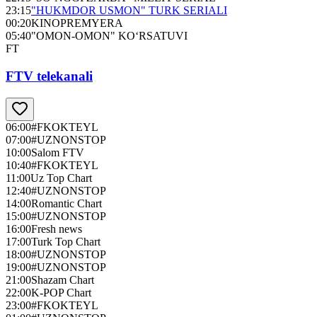
23:15
"HUKMDOR USMON" TURK SERIALI
00:20
KINOPREMYERA
05:40
"OMON-OMON" KO‘RSATUVI
FT
FTV telekanali
06:00
#FKOKTEYL
07:00
#UZNONSTOP
10:00
Salom FTV
10:40
#FKOKTEYL
11:00
Uz Top Chart
12:40
#UZNONSTOP
14:00
Romantic Chart
15:00
#UZNONSTOP
16:00
Fresh news
17:00
Turk Top Chart
18:00
#UZNONSTOP
19:00
#UZNONSTOP
21:00
Shazam Chart
22:00
K-POP Chart
23:00
#FKOKTEYL