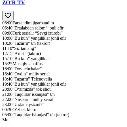
ZO‘R TV
06:00
Farzandim jigarbandim
06:40
“Ertalabdan salom” jonli efir
09:00
Turk seriali: “Sevgi iztirobi”
10:00
“Bu kun” yangiliklar jonli efir
10:20
"Tazarru" t/n (takror)
11:10
“Siz tanlang”
12:15
“Artist” (takror)
15:10
“Bu kun” yangiliklar
15:25
Musiqiy tanaffus
16:00
“Dovuchchalar”
16:40
"Oydin" milliy serial
18:40
"Tazarru" Telenovella
19:40
“Bu kun” yangiliklar jonli efir
20:00
“O‘zimizda” tok shou
21:00
"Taqdirlar iskanjasi" t/n
22:00
"Nastarin" milliy serial
23:00
“Uxlamaysizmi?”
00:30
O‘zbek kino:
05:00
"Taqdirlar iskanjasi" t/n (takror)
Me