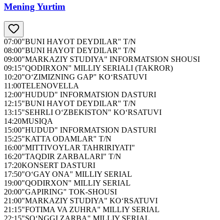
Mening Yurtim
07:00
"BUNI HAYOT DEYDILAR" T/N
08:00
"BUNI HAYOT DEYDILAR" T/N
09:00
"MARKAZIY STUDIYA" INFORMATSION SHOUSI
09:15
"QODIRXON" MILLIY SERIALI (TAKROR)
10:20
"O‘ZIMIZNING GAP" KO‘RSATUVI
11:00
TELENOVELLA
12:00
"HUDUD" INFORMATSION DASTURI
12:15
"BUNI HAYOT DEYDILAR" T/N
13:15
"SEHRLI O‘ZBEKISTON" KO‘RSATUVI
14:20
MUSIQA
15:00
"HUDUD" INFORMATSION DASTURI
15:25
"KATTA ODAMLAR" T/N
16:00
"MITTIVOYLAR TAHRIRIYATI"
16:20
"TAQDIR ZARBALARI" T/N
17:20
KONSERT DASTURI
17:50
"O‘GAY ONA" MILLIY SERIAL
19:00
"QODIRXON" MILLIY SERIAL
20:00
"GAPIRING" TOK-SHOUSI
21:00
"MARKAZIY STUDIYA" KO‘RSATUVI
21:15
"FOTIMA VA ZUHRA" MILLIY SERIAL
22:15
"SO‘NGGI ZARBA" MILLIY SERIAL