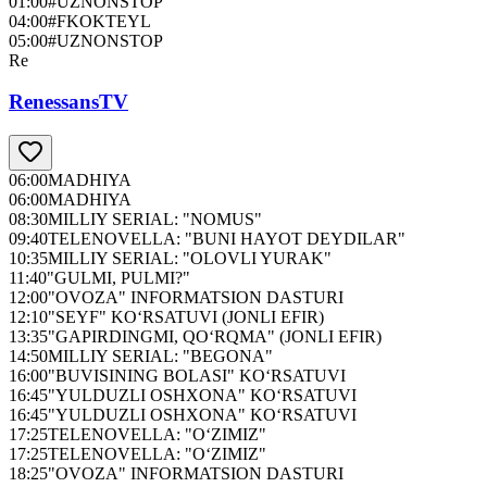
01:00
#UZNONSTOP
04:00
#FKOKTEYL
05:00
#UZNONSTOP
Re
RenessansTV
06:00
MADHIYA
06:00
MADHIYA
08:30
MILLIY SERIAL: "NOMUS"
09:40
TELENOVELLA: "BUNI HAYOT DEYDILAR"
10:35
MILLIY SERIAL: "OLOVLI YURAK"
11:40
"GULMI, PULMI?"
12:00
"OVOZA" INFORMATSION DASTURI
12:10
"SEYF" KO‘RSATUVI (JONLI EFIR)
13:35
"GAPIRDINGMI, QO‘RQMA" (JONLI EFIR)
14:50
MILLIY SERIAL: "BEGONA"
16:00
"BUVISINING BOLASI" KO‘RSATUVI
16:45
"YULDUZLI OSHXONA" KO‘RSATUVI
16:45
"YULDUZLI OSHXONA" KO‘RSATUVI
17:25
TELENOVELLA: "O‘ZIMIZ"
17:25
TELENOVELLA: "O‘ZIMIZ"
18:25
"OVOZA" INFORMATSION DASTURI