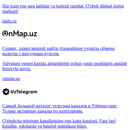
Har kuni eng sara latifalar va kulguli rasmlar. O'zbek tilidagi kulgu
markazi!
latifa.uz
Сервис, помогающий найти ближайшие пункты обмена
валюты с выгодным курсом.
Valyutani yuqori kursda almashtirish uchun yaqin punktlarni aniqlab
beruvchi servis.
onmap.uz
Самый большой каталог телеграм каналов в Узбекистане.
Только активные каналы по категориям.
O'zbekcha telegram kanallarining eng katta katalogi. Faqt faol
kanallar, ruknlarda va batafsil statistikasi bilan.