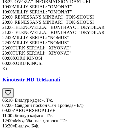
18:25
"OVOZA" INFORMATSION DASTURI
19:00
MILLIY SERIAL: "OMONAT"
19:00
MILLIY SERIAL: "OMONAT"
20:00
"RENESSANS MINBARI" TOK-SHOUSI
20:00
"RENESSANS MINBARI" TOK-SHOUSI
21:00
TELENOVELLA: "BUNI HAYOT DEYDILAR"
21:00
TELENOVELLA: "BUNI HAYOT DEYDILAR"
22:00
MILLIY SERIAL: "NOMUS"
22:00
MILLIY SERIAL: "NOMUS"
23:00
TURK SERIALI: "XIYONAT"
23:00
TURK SERIALI: "XIYONAT"
00:00
XORiJ KINOSI
00:00
XORIJ KINOSI
Ki
Kinoteatr HD Telekanali
06:10
«Биллур қафас». Т/с.
07:00
«Савдойи посбон Сан-Тропеда» Б/ф.
09:00
ZARGARSHOP LIVE.
11:00
«Биллур қафас». Т/с.
12:00
«Муҳаббат ва эҳтирос». Т/с.
13:20
«Биллу». Б/ф.