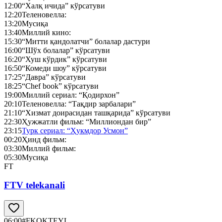
12:00
“Халқ ичида” кўрсатуви
12:20
Теленовелла:
13:20
Мусиқа
13:40
Миллий кино:
15:30
“Митти қандолатчи” болалар дастури
16:00
“Шўх болалар” кўрсатуви
16:20
“Хуш кўрдик” кўрсатуви
16:50
“Комеди шоу” кўрсатуви
17:25
“Давра” кўрсатуви
18:25
“Chef book” кўрсатуви
19:00
Миллий сериал: “Қодирхон”
20:10
Теленовелла: “Тақдир зарбалари”
21:10
“Хизмат доирасидан ташқарида” кўрсатуви
22:30
Ҳужжатли фильм: “Миллиондан бир”
23:15
Турк сериал: “Ҳукмдор Усмон”
00:20
Ҳинд фильм:
03:30
Миллий фильм:
05:30
Мусиқа
FT
FTV telekanali
06:00
#FKOKTEYL