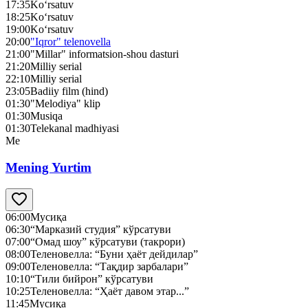
17:35
Ko‘rsatuv
18:25
Ko‘rsatuv
19:00
Ko‘rsatuv
20:00
"Iqror" telenovella
21:00
"Millar" informatsion-shou dasturi
21:20
Milliy serial
22:10
Milliy serial
23:05
Badiiy film (hind)
01:30
"Melodiya" klip
01:30
Musiqa
01:30
Telekanal madhiyasi
Me
Mening Yurtim
06:00
Мусиқа
06:30
“Марказий студия” кўрсатуви
07:00
“Омад шоу” кўрсатуви (такрори)
08:00
Теленовелла: “Буни ҳаёт дейдилар”
09:00
Теленовелла: “Тақдир зарбалари”
10:10
“Тили бийрон” кўрсатуви
10:25
Теленовелла: “Ҳаёт давом этар...”
11:45
Мусиқа