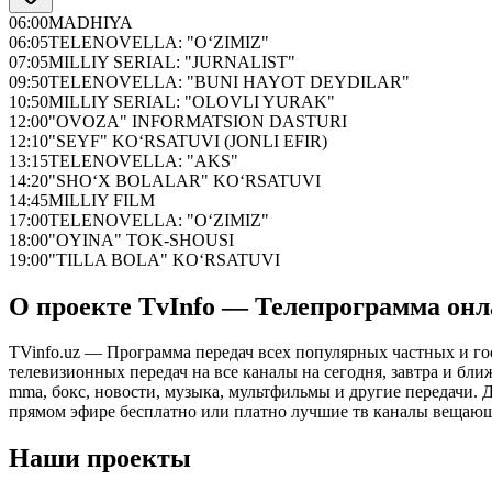
06:00
MADHIYA
06:05
TELENOVELLA: "O‘ZIMIZ"
07:05
MILLIY SERIAL: "JURNALIST"
09:50
TELENOVELLA: "BUNI HAYOT DEYDILAR"
10:50
MILLIY SERIAL: "OLOVLI YURAK"
12:00
"OVOZA" INFORMATSION DASTURI
12:10
"SEYF" KO‘RSATUVI (JONLI EFIR)
13:15
TELENOVELLA: "AKS"
14:20
"SHO‘X BOLALAR" KO‘RSATUVI
14:45
MILLIY FILM
17:00
TELENOVELLA: "O‘ZIMIZ"
18:00
"OYINA" TOK-SHOUSI
19:00
"TILLA BOLA" KO‘RSATUVI
О проекте TvInfo — Телепрограмма он
TVinfo.uz — Программа передач всех популярных частных и го
телевизионных передач на все каналы на сегодня, завтра и бл
mma, бокс, новости, музыка, мультфильмы и другие передачи. Дл
прямом эфире бесплатно или платно лучшие тв каналы вещающ
Наши проекты