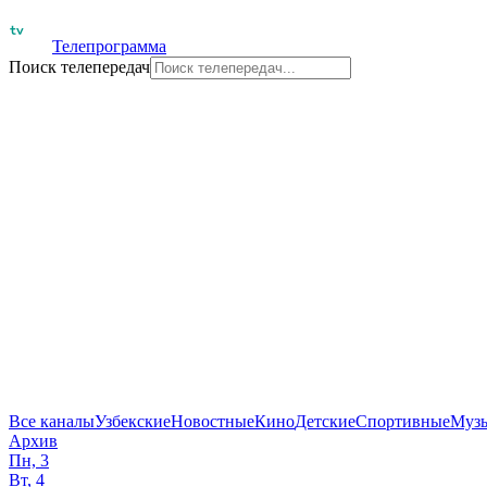
Телепрограмма
Поиск телепередач
Все каналы
Узбекские
Новостные
Кино
Детские
Спортивные
Муз
Архив
Пн, 3
Вт, 4