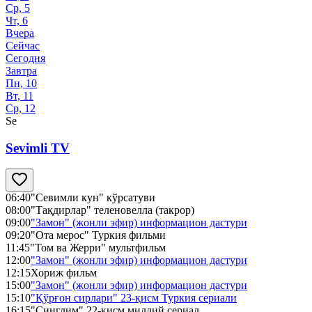
Ср, 5
Чт, 6
Вчера
Сейчас
Сегодня
Завтра
Пн, 10
Вт, 11
Ср, 12
Se
Sevimli TV
06:40
"Севимли кун" кўрсатуви
08:00
"Тақдирлар" теленовелла (такрор)
09:00
"Замон" (жонли эфир) информацион дастури
09:20
"Ота мерос" Туркия фильми
11:45
"Том ва Жерри" мультфильм
12:00
"Замон" (жонли эфир) информацион дастури
12:15
Хориж фильм
15:00
"Замон" (жонли эфир) информацион дастури
15:10
"Қўрғон сирлари" 23-қисм Туркия сериали
16:15
"Синглим" 22-қисм миллий сериал