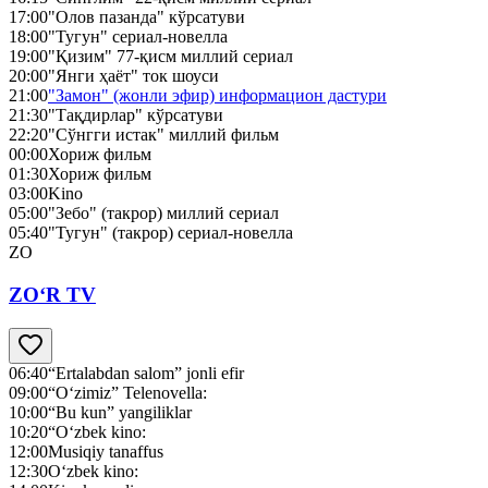
17:00
"Олов пазанда" кўрсатуви
18:00
"Тугун" сериал-новелла
19:00
"Қизим" 77-қисм миллий сериал
20:00
"Янги ҳаёт" ток шоуси
21:00
"Замон" (жонли эфир) информацион дастури
21:30
"Тақдирлар" кўрсатуви
22:20
"Сўнгги истак" миллий фильм
00:00
Хориж фильм
01:30
Хориж фильм
03:00
Kino
05:00
"Зебо" (такрор) миллий сериал
05:40
"Тугун" (такрор) сериал-новелла
ZO
ZO‘R TV
06:40
“Ertalabdan salom” jonli efir
09:00
“O‘zimiz” Telenovella:
10:00
“Bu kun” yangiliklar
10:20
“O‘zbek kino:
12:00
Musiqiy tanaffus
12:30
O‘zbek kino: