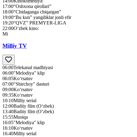
14:00
Kinokomediya:
17:00
“Oshxona qirollari”
18:00
“Chidaganga chiqargan”
19:00
“Bu kun” yangiliklar jonli efir
19:20
“QVZ” PREMYER-LIGA
22:00
O‘zbek kino:
Mi
Milliy TV
06:00
Telekanal madhiyasi
06:00
"Melodiya" klip
06:05
Ko‘rsatuv
07:00
"Shirchoy" dasturi
09:00
Ko‘rsatuv
09:35
Ko‘rsatuv
10:10
Milliy serial
12:00
Badiiy film (O‘zbek)
13:40
Badiiy film (O‘zbek)
15:55
Musiqa
16:05
"Melodiya" klip
16:10
Ko‘rsatuv
16:40
Milliy serial