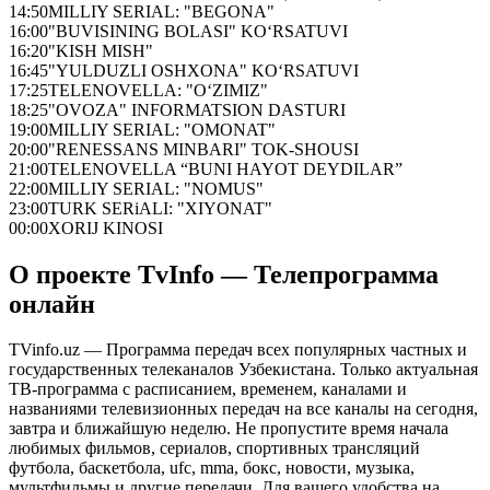
14:50
MILLIY SERIAL: "BEGONA"
16:00
"BUVISINING BOLASI" KO‘RSATUVI
16:20
"KISH MISH"
16:45
"YULDUZLI OSHXONA" KO‘RSATUVI
17:25
TELENOVELLA: "O‘ZIMIZ"
18:25
"OVOZA" INFORMATSION DASTURI
19:00
MILLIY SERIAL: "OMONAT"
20:00
"RENESSANS MINBARI" TOK-SHOUSI
21:00
TELENOVELLA “BUNI HAYOT DEYDILAR”
22:00
MILLIY SERIAL: "NOMUS"
23:00
TURK SERiALI: "XIYONAT"
00:00
XORIJ KINOSI
О проекте TvInfo — Телепрограмма
онлайн
TVinfo.uz — Программа передач всех популярных частных и
государственных телеканалов Узбекистана. Только актуальная
ТВ-программа с расписанием, временем, каналами и
названиями телевизионных передач на все каналы на сегодня,
завтра и ближайшую неделю. Не пропустите время начала
любимых фильмов, сериалов, спортивных трансляций
футбола, баскетбола, ufc, mma, бокс, новости, музыка,
мультфильмы и другие передачи. Для вашего удобства на