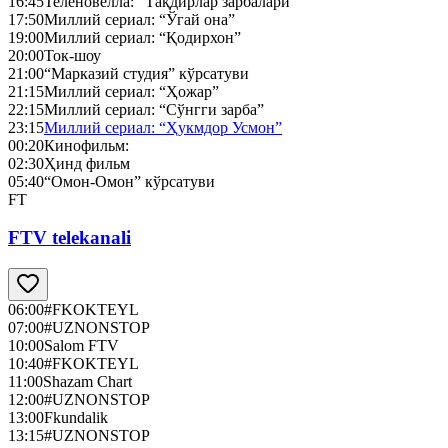
16:45
Теленовелла: “Тақдирлар зарбалари”
17:50
Миллий сериал: “Ўгай она”
19:00
Миллий сериал: “Қодирхон”
20:00
Ток-шоу
21:00
“Марказий студия” кўрсатуви
21:15
Миллий сериал: “Ҳожар”
22:15
Миллий сериал: “Сўнгги зарба”
23:15
Миллий сериал: “Ҳукмдор Усмон”
00:20
Кинофильм:
02:30
Ҳинд фильм
05:40
“Омон-Омон” кўрсатуви
FT
FTV telekanali
06:00
#FKOKTEYL
07:00
#UZNONSTOP
10:00
Salom FTV
10:40
#FKOKTEYL
11:00
Shazam Chart
12:00
#UZNONSTOP
13:00
Fkundalik
13:15
#UZNONSTOP