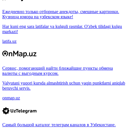
Ежедневно только отборные анекдоты, смешные картинки.
Кузница юмора на узбекском языке!
Har kuni eng sara latifalar va kulguli rasmlar. O'zbek tilidagi kulgu
markazi!
latifa.uz
Сервис, помогающий найти ближайшие пункты обмена
валюты с выгодным курсом.
Valyutani yuqori kursda almashtirish uchun yaqin punktlarni aniqlab
beruvchi servis.
onmap.uz
Самый большой каталог телеграм каналов в Узбекистане.