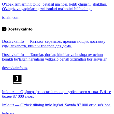
O'zbek Ismlarning to'liq, batafsil ma'nosi, kelib chiqishi, shakllari.
O'zingiz va yaqinlaringizni ismlari ma'nosini bilib oling.
ismlar.com
DostavkaInfo — Каталог сервисов, предлагающих доставку
еды, лекарств, книг и товаров для дома.
DostavkaInfo — Taomlar, dorilar, kitoblar va boshqa uy uchun
kerakli bo'lagan narsalarni yetkazib berish xizmatlari bor servislar.
dostavkainfo.uz
Imlo.uz — Орфографический словарь узбекского языка. В базе
более 87 000 слов.
Imlo.uz — O'zbek tilining imlo lug'ati. Saytda 87 000 ortiq so'z bor.
imlo.uz