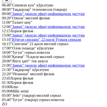
06:40
"Севимли кун" кўрсатуви
08:00
"Тақдирлар" теленовелла (такрор)
09:00
"Замон" (жонли эфир) информацион дастури
09:20
"Ожиза" миллий фильм
11:00
"Талант шоу"
12:00
"Замон" (жонли эфир) информацион дастури
12:15
Хориж фильм
15:00
"Замон" (жонли эфир) информацион дастури
15:10
"Қўрғон сирлари" 22-қисм Туркия сериали
16:15
"Синглим" 21-қисм миллий сериал
17:00
"Олов пазанда" кўрсатуви
18:00
"Тугун" сериал-новелла
19:00
"Қизим" 76-қисм миллий сериал
20:00
"Янги ҳаёт" ток шоуси
21:00
"Замон" (жонли эфир) информацион дастури
21:30
"Тақдирлар" кўрсатуви
22:20
"Уйланиш" миллий фильм
23:45
Хориж фильм
01:30
Хориж фильм
03:00
Kino
05:00
Milliy serial
05:00
"Зебо" (такрор) миллий сериал
05:40
"Тугун" (такрор) сериал-новелла
ZO