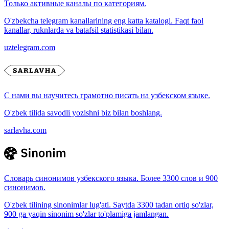
Только активные каналы по категориям.
O'zbekcha telegram kanallarining eng katta katalogi. Faqt faol
kanallar, ruknlarda va batafsil statistikasi bilan.
uztelegram.com
С нами вы научитесь грамотно писать на узбекском языке.
O'zbek tilida savodli yozishni biz bilan boshlang.
sarlavha.com
Словарь синонимов узбекского языка. Более 3300 слов и 900
синонимов.
O'zbek tilining sinonimlar lug'ati. Saytda 3300 tadan ortiq so'zlar,
900 ga yaqin sinonim so'zlar to'plamiga jamlangan.