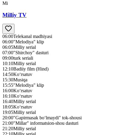
Mi
Milliy TV
06:00
Telekanal madhiyasi
06:00
"Melodiya" klip
06:05
Milliy serial
07:00
"Shirchoy" dasturi
09:00
turk seriali
10:10
Milliy serial
12:10
Badiiy film (Hind)
14:50
Ko‘rsatuv
15:30
Musiqa
15:55
"Melodiya" klip
16:00
Ko‘rsatuv
16:10
Ko‘rsatuv
16:40
Milliy serial
18:05
Ko‘rsatuv
19:05
Milliy serial
20:00
"Gapirmasak bo‘lmaydi" tok-shousi
21:00
"Millar" informatsion-shou dasturi
21:20
Milliy serial
22:10
Milliy serial