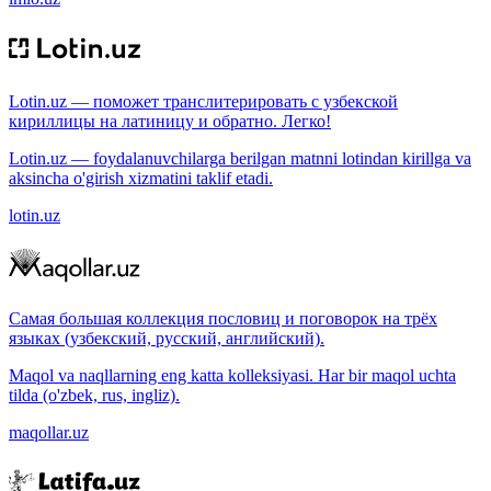
Lotin.uz — поможет транслитерировать с узбекской
кириллицы на латиницу и обратно. Легко!
Lotin.uz — foydalanuvchilarga berilgan matnni lotindan kirillga va
aksincha o'girish xizmatini taklif etadi.
lotin.uz
Самая большая коллекция пословиц и поговорок на трёх
языках (узбекский, русский, английский).
Maqol va naqllarning eng katta kolleksiyasi. Har bir maqol uchta
tilda (o'zbek, rus, ingliz).
maqollar.uz