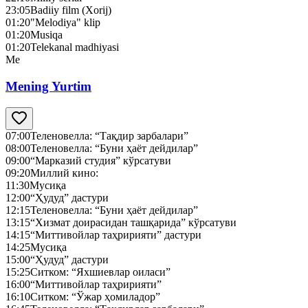
23:05
Badiiy film (Xorij)
01:20
"Melodiya" klip
01:20
Musiqa
01:20
Telekanal madhiyasi
Me
Mening Yurtim
07:00
Теленовелла: “Тақдир зарбалари”
08:00
Теленовелла: “Буни ҳаёт дейдилар”
09:00
“Марказий студия” кўрсатуви
09:20
Миллий кино:
11:30
Мусиқа
12:00
“Ҳудуд” дастури
12:15
Теленовелла: “Буни ҳаёт дейдилар”
13:15
“Хизмат доирасидан ташқарида” кўрсатуви
14:15
“Миттивойлар таҳририяти” дастури
14:25
Мусиқа
15:00
“Ҳудуд” дастури
15:25
Ситком: “Яхшиевлар оиласи”
16:00
“Миттивойлар таҳририяти”
16:10
Ситком: “Ўжар ҳомиладор”