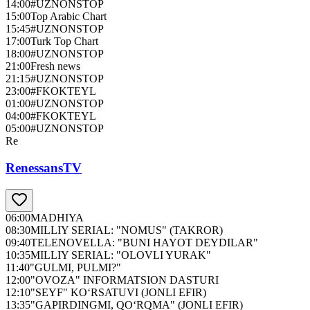
14:00
#UZNONSTOP
15:00
Top Arabic Chart
15:45
#UZNONSTOP
17:00
Turk Top Chart
18:00
#UZNONSTOP
21:00
Fresh news
21:15
#UZNONSTOP
23:00
#FKOKTEYL
01:00
#UZNONSTOP
04:00
#FKOKTEYL
05:00
#UZNONSTOP
Re
RenessansTV
06:00
MADHIYA
08:30
MILLIY SERIAL: "NOMUS" (TAKROR)
09:40
TELENOVELLA: "BUNI HAYOT DEYDILAR"
10:35
MILLIY SERIAL: "OLOVLI YURAK"
11:40
"GULMI, PULMI?"
12:00
"OVOZA" INFORMATSION DASTURI
12:10
"SEYF" KO‘RSATUVI (JONLI EFIR)
13:35
"GAPIRDINGMI, QO‘RQMA" (JONLI EFIR)