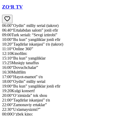
ZO‘R TV
06:00
"Oydin" milliy serial (takror)
06:40
“Ertalabdan salom” jonli efir
09:00
Turk seriali: “Sevgi iztirobi”
10:00
“Bu kun” yangiliklar jonli efir
10:20
"Taqdirlar iskanjasi" t/n (takror)
11:10
“Online 360”
12:10
Kinofilm:
15:10
“Bu kun” yangiliklar
15:25
Musiqiy tanaffus
16:00
“Dovuchchalar”
16:30
Multfilm
17:00
“Hayot-mamot” t/n
18:00
“Oydin” milliy serial
19:00
“Bu kun” yangiliklar jonli efir
19:20
Kulgi konsert!
20:00
“O‘zimizda” tok shou
21:00
“Taqdirlar iskanjasi” t/n
22:00
“Zamonaviy ertaklar”
22:30
“Uxlamaysizmi?”
00:00
O‘zbek kino: