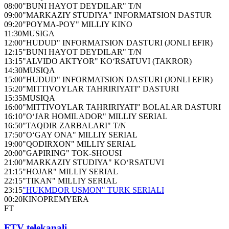
08:00
"BUNI HAYOT DEYDILAR" T/N
09:00
"MARKAZIY STUDIYA" INFORMATSION DASTUR
09:20
"POYMA-POY" MILLIY KINO
11:30
MUSIGA
12:00
"HUDUD" INFORMATSION DASTURI (JONLI EFIR)
12:15
"BUNI HAYOT DEYDILAR" T/N
13:15
"ALVIDO AKTYOR" KO‘RSATUVI (TAKROR)
14:30
MUSIQA
15:00
"HUDUD" INFORMATSION DASTURI (JONLI EFIR)
15:20
"MITTIVOYLAR TAHRIRIYATI" DASTURI
15:35
MUSIQA
16:00
"MITTIVOYLAR TAHRIRIYATI" BOLALAR DASTURI
16:10
"O‘JAR HOMILADOR" MILLIY SERIAL
16:50
"TAQDIR ZARBALARI" T/N
17:50
"O‘GAY ONA" MILLIY SERIAL
19:00
"QODIRXON" MILLIY SERIAL
20:00
"GAPIRING" TOK-SHOUSI
21:00
"MARKAZIY STUDIYA" KO‘RSATUVI
21:15
"HOJAR" MILLIY SERIAL
22:15
"TIKAN" MILLIY SERIAL
23:15
"HUKMDOR USMON" TURK SERIALI
00:20
KINOPREMYERA
FT
FTV telekanali