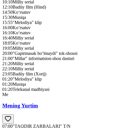
10:10
Milliy serial
12:10
Badiiy film (Hind)
14:50
Ko‘rsatuv
15:30
Musiqa
15:55
"Melodiya" klip
16:00
Ko‘rsatuv
16:10
Ko‘rsatuv
16:40
Milliy serial
18:05
Ko‘rsatuv
19:05
Milliy serial
20:00
"Gapirmasak bo‘lmaydi" tok-shousi
21:00
"Millar" informatsion-shou dasturi
21:20
Milliy serial
22:10
Milliy serial
23:05
Badiiy film (Xorij)
01:20
"Melodiya" klip
01:20
Musiqa
01:20
Telekanal madhiyasi
Me
Mening Yurtim
07:00
"TAQDIR ZARBALARI" T/N