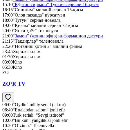
15:10
"Қўрғон сирлари" Туркия сериали 16-қисм
16:15
"Синглим" миллий сериал 15-қисм
17:00
"Олов пазанда" кўрсатуви
18:00
"Тугун" сериал-новелла
19:00
"Қизим" миллий сериал 72-қисм
20:00
"Янги ҳаёт" ток шоуси
21:00
"Замон" (жонли эфир) информацион дастури
21:15
"Тақдирлар" теленовелла
22:20
"Нотаниш қотил 2" миллий фильм
23:45
Хориж фильм
01:30
Хориж фильм
03:00
Kino
05:30
Kino
ZO
ZO‘R TV
06:00
"Oydin" milliy serial (takror)
06:40
“Ertalabdan salom” jonli efir
09:00
Turk seriali: “Sevgi iztirobi”
10:00
“Bu kun” yangiliklar jonli efir
10:20
“O‘zimiz” Telenovella