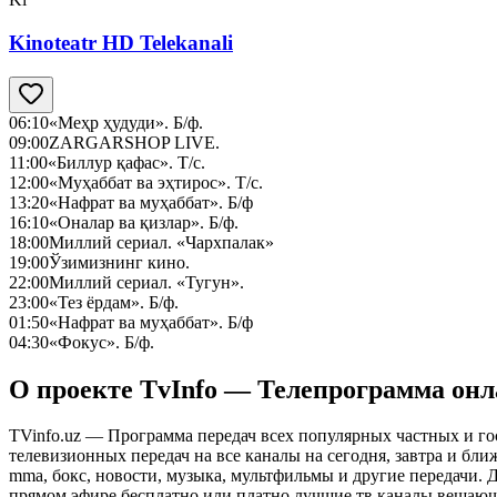
Kinoteatr HD Telekanali
06:10
«Меҳр ҳудуди». Б/ф.
09:00
ZARGARSHOP LIVE.
11:00
«Биллур қафас». Т/с.
12:00
«Муҳаббат ва эҳтирос». Т/с.
13:20
«Нафрат ва муҳаббат». Б/ф
16:10
«Оналар ва қизлар». Б/ф.
18:00
Миллий сериал. «Чархпалак»
19:00
Ўзимизнинг кино.
22:00
Миллий сериал. «Тугун».
23:00
«Тез ёрдам». Б/ф.
01:50
«Нафрат ва муҳаббат». Б/ф
04:30
«Фокус». Б/ф.
О проекте TvInfo — Телепрограмма он
TVinfo.uz — Программа передач всех популярных частных и го
телевизионных передач на все каналы на сегодня, завтра и бл
mma, бокс, новости, музыка, мультфильмы и другие передачи. Дл
прямом эфире бесплатно или платно лучшие тв каналы вещающ