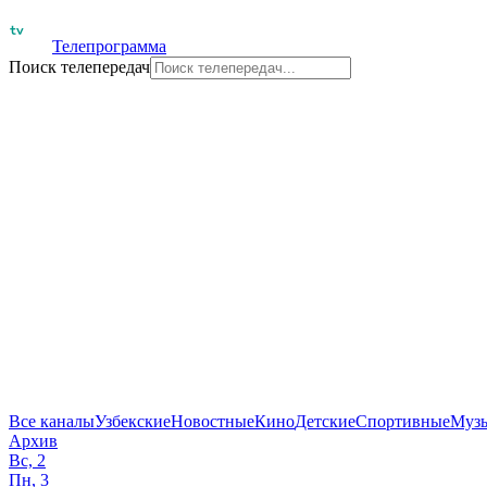
Телепрограмма
Поиск телепередач
Все каналы
Узбекские
Новостные
Кино
Детские
Спортивные
Муз
Архив
Вс, 2
Пн, 3