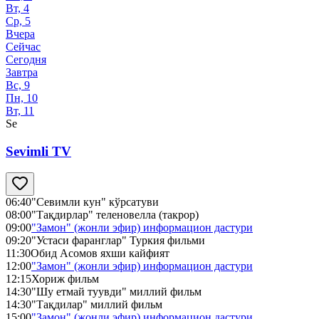
Вт, 4
Ср, 5
Вчера
Сейчас
Сегодня
Завтра
Вс, 9
Пн, 10
Вт, 11
Se
Sevimli TV
06:40
"Севимли кун" кўрсатуви
08:00
"Тақдирлар" теленовелла (такрор)
09:00
"Замон" (жонли эфир) информацион дастури
09:20
"Устаси фаранглар" Туркия фильми
11:30
Обид Асомов яхши кайфият
12:00
"Замон" (жонли эфир) информацион дастури
12:15
Хориж фильм
14:30
"Шу етмай туувди" миллий фильм
14:30
"Тақдилар" миллий фильм
15:00
"Замон" (жонли эфир) информацион дастури