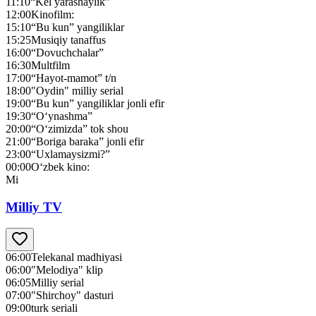
11:10
“Kel yarashaylik”
12:00
Kinofilm:
15:10
“Bu kun” yangiliklar
15:25
Musiqiy tanaffus
16:00
“Dovuchchalar”
16:30
Multfilm
17:00
“Hayot-mamot” t/n
18:00
"Oydin" milliy serial
19:00
“Bu kun” yangiliklar jonli efir
19:30
“O‘ynashma”
20:00
“O‘zimizda” tok shou
21:00
“Boriga baraka” jonli efir
23:00
“Uxlamaysizmi?”
00:00
O‘zbek kino:
Mi
Milliy TV
06:00
Telekanal madhiyasi
06:00
"Melodiya" klip
06:05
Milliy serial
07:00
"Shirchoy" dasturi
09:00
turk seriali