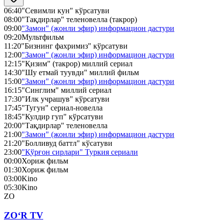
06:40
"Севимли кун" кўрсатуви
08:00
"Тақдирлар" теленовелла (такрор)
09:00
"Замон" (жонли эфир) информацион дастури
09:20
Мультфильм
11:20
"Бизнинг фахримиз" кўрсатуви
12:00
"Замон" (жонли эфир) информацион дастури
12:15
"Қизим" (такрор) миллий сериал
14:30
"Шу етмай туувди" миллий фильм
15:00
"Замон" (жонли эфир) информацион дастури
16:15
"Синглим" миллий сериал
17:30
"Илк учрашув" кўрсатуви
17:45
"Тугун" сериал-новелла
18:45
"Кулдир гуп" кўрсатуви
20:00
"Тақдирлар" теленовелла
21:00
"Замон" (жонли эфир) информацион дастури
21:20
"Болливуд баттл" кўсатуви
23:00
"Қўрғон сирлари" Туркия сериали
00:00
Хориж фильм
01:30
Хориж фильм
03:00
Kino
05:30
Kino
ZO
ZO‘R TV