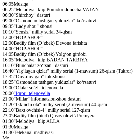
06:05
Musiqa
06:25
"Melodiya" klip Pomidor donocha VATAN
06:30
"Shirchoy" dasturi
09:00
"Osmondan tushgan yulduzlar" ko‘rsatuvi
09:35
"Lady shou" shousi
10:10
"Sensiz" milliy serial 34-qism
12:00
"HOP-SHOP"
12:00
Badiiy film (O‘zbek) Devona farishta
14:00
"HOP-SHOP"
14:05
Badiiy film (O‘zbek) Yolg‘on girdobi
16:05
"Melodiya" klip BADAN TARBIYA
16:10
"Bunchalar zo‘rsan" dasturi
16:40
"Yig‘lagan qizlar" milliy serial (1-mavsum) 26-qism (Takror)
17:35
"Duv-duv gap" tok-shousi
18:25
"Osmondan tushgan yulduzlar" ko‘rsatuvi
19:00
"Otalar so‘zi" telenovella
20:00
"Iqror" telenovella
21:00
"Millar" informatsion-shou dasturi
21:20
"Ikkinchi ota" milliy serial (2-mavsum) 40-qism
22:10
"Baxt ovchisi-4" milliy serial 127-qism
23:05
Badiiy film (hind) Qasos olovi \ Premyera
01:30
"Melodiya" klip ALLA
01:30
Musiqa
01:30
Telekanal madhiyasi
Me