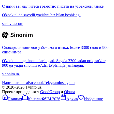
С нами вы научитесь грамотно писать на узбекском языке.
O'zbek tilida savodli yozishni biz bilan boshlang.
sarlavha.com
Словарь синонимов узбекского языка. Более 3300 слов и 900
синонимов.
O'zbek tilining sinonimlar lug'ati. Saytda 3300 tadan ortiq so'zlar,
900 ga yaqin sinonim so'zlar to'plamiga jamlangan.
sinonim.uz
Напишите нам
Facebook
Telegram
Instagram
© 2020–
2026
TvInfo.uz
Проект принадлежит
GoodGroup
и
Obuna
Главная
Каналы
⚽
ЧМ 2026
Архив
Избранное