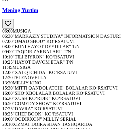
Mening Yurtim
06:00
MUSIGA
06:30
"MARKAZIY STUDIYA" INFORMATSION DASTURI
07:00
"OMAD SHOU" KO‘RSATUVI
08:00
"BUNI HAYOT DEYDILAR" T/N
09:00
"TAQDIR ZARBALARI" T/N
10:10
"TILI BIYRON" KO‘RSATUVI
10:25
"HAYOT DAVOM ETAR" T/N
11:45
MUSIGA
12:00
"XALQ ICHIDA" KO‘RSATUVI
12:20
TELENOVELLA
13:20
MILLIY KINO
15:30
"MITTI QANDOLATCHI" BOLALAR KO‘RSATUVI
16:00
"SHO‘XBOLALAR BOLALAR KO‘RSATUVI
16:20
"XUSH KO‘RDIK" KO‘RSATUVI
16:50
"COMEDY SHOW" KO‘RSATUVI
17:25
"DAVRA" KO‘RSATUVI
18:25
"CHEF BOOK" KO‘RSATUVI
19:00
"QODIRXON" MILLIY SERIAL
20:10
XIZMAT DOIRASIDAN TASHQARIDA