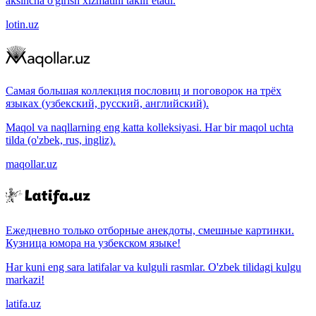
aksincha o'girish xizmatini taklif etadi.
lotin.uz
Самая большая коллекция пословиц и поговорок на трёх
языках (узбекский, русский, английский).
Maqol va naqllarning eng katta kolleksiyasi. Har bir maqol uchta
tilda (o'zbek, rus, ingliz).
maqollar.uz
Ежедневно только отборные анекдоты, смешные картинки.
Кузница юмора на узбекском языке!
Har kuni eng sara latifalar va kulguli rasmlar. O'zbek tilidagi kulgu
markazi!
latifa.uz