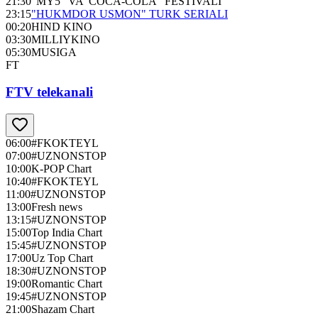
21:30
"MY5" VA"COCA-COLA" FESTIVALI
23:15
"HUKMDOR USMON" TURK SERIALI
00:20
HIND KINO
03:30
MILLIYKINO
05:30
MUSIGA
FT
FTV telekanali
06:00
#FKOKTEYL
07:00
#UZNONSTOP
10:00
K-POP Chart
10:40
#FKOKTEYL
11:00
#UZNONSTOP
13:00
Fresh news
13:15
#UZNONSTOP
15:00
Top India Chart
15:45
#UZNONSTOP
17:00
Uz Top Chart
18:30
#UZNONSTOP
19:00
Romantic Chart
19:45
#UZNONSTOP
21:00
Shazam Chart