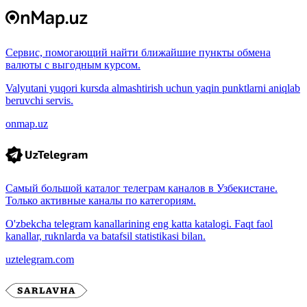
Сервис, помогающий найти ближайшие пункты обмена
валюты с выгодным курсом.
Valyutani yuqori kursda almashtirish uchun yaqin punktlarni aniqlab
beruvchi servis.
onmap.uz
Самый большой каталог телеграм каналов в Узбекистане.
Только активные каналы по категориям.
O'zbekcha telegram kanallarining eng katta katalogi. Faqt faol
kanallar, ruknlarda va batafsil statistikasi bilan.
uztelegram.com