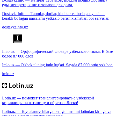
DostavkaInfo — Каталог сервисов, предлагающих доставку
еды, лекарств, книг и товаров для дома.
DostavkaInfo — Taomlar, dorilar, kitoblar va boshqa uy uchun
kerakli bo'lagan narsalarni yetkazib berish xizmatlari bor servislar.
dostavkainfo.uz
Imlo.uz — Орфографический словарь узбекского языка. В базе
более 87 000 слов.
Imlo.uz — O'zbek tilining imlo lug'ati. Saytda 87 000 ortiq so'z bor.
imlo.uz
Lotin.uz — поможет транслитерировать с узбекской
кириллицы на латиницу и обратно. Легко!
Lotin.uz — foydalanuvchilarga berilgan matnni lotindan kirillga va