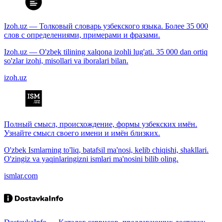
Izoh.uz — Толковый словарь узбекского языка. Более 35 000
слов с определениями, примерами и фразами.
Izoh.uz — O'zbek tilining xalqona izohli lug'ati. 35 000 dan ortiq
so'zlar izohi, misollari va iboralari bilan.
izoh.uz
Полный смысл, происхождение, формы узбекских имён.
Узнайте смысл своего имени и имён близких.
O'zbek Ismlarning to'liq, batafsil ma'nosi, kelib chiqishi, shakllari.
O'zingiz va yaqinlaringizni ismlari ma'nosini bilib oling.
ismlar.com