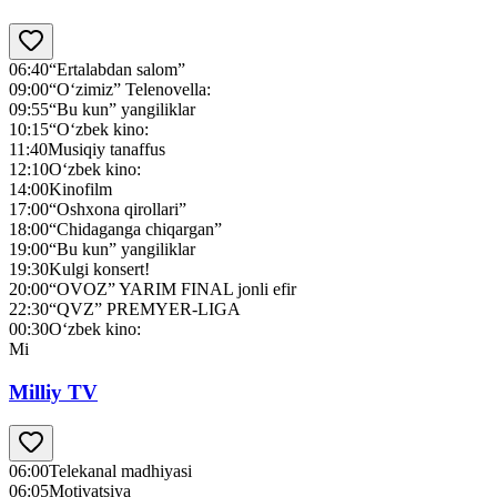
06:40
“Ertalabdan salom”
09:00
“O‘zimiz” Telenovella:
09:55
“Bu kun” yangiliklar
10:15
“O‘zbek kino:
11:40
Musiqiy tanaffus
12:10
O‘zbek kino:
14:00
Kinofilm
17:00
“Oshxona qirollari”
18:00
“Chidaganga chiqargan”
19:00
“Bu kun” yangiliklar
19:30
Kulgi konsert!
20:00
“OVOZ” YARIM FINAL jonli efir
22:30
“QVZ” PREMYER-LIGA
00:30
O‘zbek kino:
Mi
Milliy TV
06:00
Telekanal madhiyasi
06:05
Motivatsiya