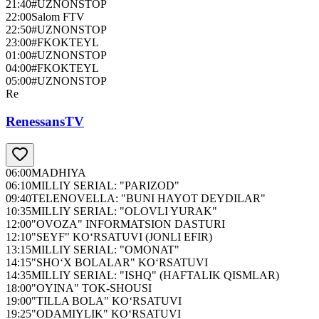
21:40
#UZNONSTOP
22:00
Salom FTV
22:50
#UZNONSTOP
23:00
#FKOKTEYL
01:00
#UZNONSTOP
04:00
#FKOKTEYL
05:00
#UZNONSTOP
Re
RenessansTV
06:00
MADHIYA
06:10
MILLIY SERIAL: "PARIZOD"
09:40
TELENOVELLA: "BUNI HAYOT DEYDILAR"
10:35
MILLIY SERIAL: "OLOVLI YURAK"
12:00
"OVOZA" INFORMATSION DASTURI
12:10
"SEYF" KO‘RSATUVI (JONLI EFIR)
13:15
MILLIY SERIAL: "OMONAT"
14:15
"SHO‘X BOLALAR" KO‘RSATUVI
14:35
MILLIY SERIAL: "ISHQ" (HAFTALIK QISMLAR)
18:00
"OYINA" TOK-SHOUSI
19:00
"TILLA BOLA" KO‘RSATUVI
19:25
"ODAMIYLIK" KO‘RSATUVI