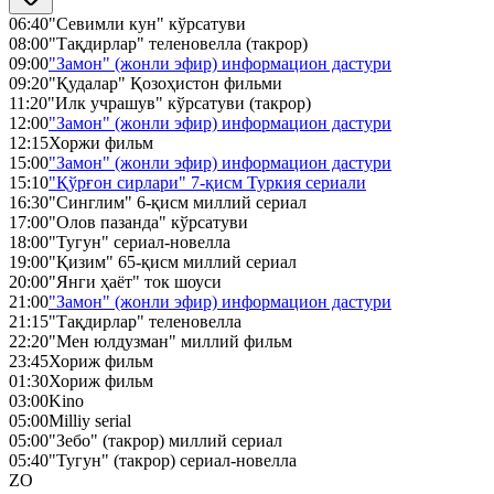
06:40
"Севимли кун" кўрсатуви
08:00
"Тақдирлар" теленовелла (такрор)
09:00
"Замон" (жонли эфир) информацион дастури
09:20
"Қудалар" Қозоҳистон фильми
11:20
"Илк учрашув" кўрсатуви (такрор)
12:00
"Замон" (жонли эфир) информацион дастури
12:15
Хоржи фильм
15:00
"Замон" (жонли эфир) информацион дастури
15:10
"Қўрғон сирлари" 7-қисм Туркия сериали
16:30
"Синглим" 6-қисм миллий сериал
17:00
"Олов пазанда" кўрсатуви
18:00
"Тугун" сериал-новелла
19:00
"Қизим" 65-қисм миллий сериал
20:00
"Янги ҳаёт" ток шоуси
21:00
"Замон" (жонли эфир) информацион дастури
21:15
"Тақдирлар" теленовелла
22:20
"Мен юлдузман" миллий фильм
23:45
Хориж фильм
01:30
Хориж фильм
03:00
Kino
05:00
Milliy serial
05:00
"Зебо" (такрор) миллий сериал
05:40
"Тугун" (такрор) сериал-новелла
ZO