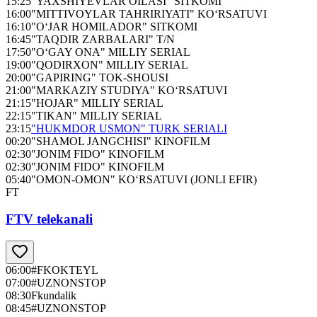
15:25
"YAXSHIYEVLAR OILASI" SITKOMI
16:00
"MITTIVOYLAR TAHRIRIYATI" KO‘RSATUVI
16:10
"O‘JAR HOMILADOR" SITKOMI
16:45
"TAQDIR ZARBALARI" T/N
17:50
"O‘GAY ONA" MILLIY SERIAL
19:00
"QODIRXON" MILLIY SERIAL
20:00
"GAPIRING" TOK-SHOUSI
21:00
"MARKAZIY STUDIYA" KO‘RSATUVI
21:15
"HOJAR" MILLIY SERIAL
22:15
"TIKAN" MILLIY SERIAL
23:15
"HUKMDOR USMON" TURK SERIALI
00:20
"SHAMOL JANGCHISI" KINOFILM
02:30
"JONIM FIDO" KINOFILM
02:30
"JONIM FIDO" KINOFILM
05:40
"OMON-OMON" KO‘RSATUVI (JONLI EFIR)
FT
FTV telekanali
06:00
#FKOKTEYL
07:00
#UZNONSTOP
08:30
Fkundalik
08:45
#UZNONSTOP