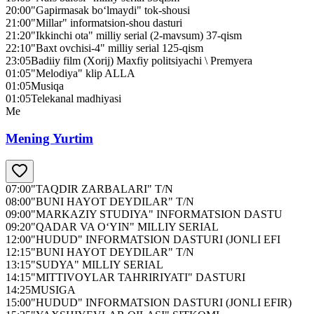
20:00
"Gapirmasak bo‘lmaydi" tok-shousi
21:00
"Millar" informatsion-shou dasturi
21:20
"Ikkinchi ota" milliy serial (2-mavsum) 37-qism
22:10
"Baxt ovchisi-4" milliy serial 125-qism
23:05
Badiiy film (Xorij) Maxfiy politsiyachi \ Premyera
01:05
"Melodiya" klip ALLA
01:05
Musiqa
01:05
Telekanal madhiyasi
Me
Mening Yurtim
07:00
"TAQDIR ZARBALARI" T/N
08:00
"BUNI HAYOT DEYDILAR" T/N
09:00
"MARKAZIY STUDIYA" INFORMATSION DASTU
09:20
"QADAR VA O‘YIN" MILLIY SERIAL
12:00
"HUDUD" INFORMATSION DASTURI (JONLI EFI
12:15
"BUNI HAYOT DEYDILAR" T/N
13:15
"SUDYA" MILLIY SERIAL
14:15
"MITTIVOYLAR TAHRIRIYATI" DASTURI
14:25
MUSIGA
15:00
"HUDUD" INFORMATSION DASTURI (JONLI EFIR)