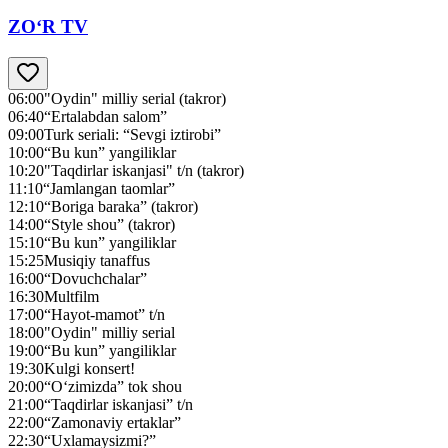
ZO‘R TV
06:00
"Oydin" milliy serial (takror)
06:40
“Ertalabdan salom”
09:00
Turk seriali: “Sevgi iztirobi”
10:00
“Bu kun” yangiliklar
10:20
"Taqdirlar iskanjasi" t/n (takror)
11:10
“Jamlangan taomlar”
12:10
“Boriga baraka” (takror)
14:00
“Style shou” (takror)
15:10
“Bu kun” yangiliklar
15:25
Musiqiy tanaffus
16:00
“Dovuchchalar”
16:30
Multfilm
17:00
“Hayot-mamot” t/n
18:00
"Oydin" milliy serial
19:00
“Bu kun” yangiliklar
19:30
Kulgi konsert!
20:00
“O‘zimizda” tok shou
21:00
“Taqdirlar iskanjasi” t/n
22:00
“Zamonaviy ertaklar”
22:30
“Uxlamaysizmi?”