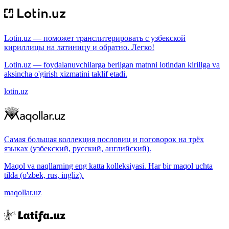
Lotin.uz — поможет транслитерировать с узбекской
кириллицы на латиницу и обратно. Легко!
Lotin.uz — foydalanuvchilarga berilgan matnni lotindan kirillga va
aksincha o'girish xizmatini taklif etadi.
lotin.uz
Самая большая коллекция пословиц и поговорок на трёх
языках (узбекский, русский, английский).
Maqol va naqllarning eng katta kolleksiyasi. Har bir maqol uchta
tilda (o'zbek, rus, ingliz).
maqollar.uz