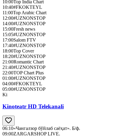
10:00
Top India Chart
10:40
#FKOKTEYL
11:00
Top Arabic Chart
12:00
#UZNONSTOP
14:00
#UZNONSTOP
15:00
Fresh news
15:05
#UZNONSTOP
17:00
Salom FTV
17:40
#UZNONSTOP
18:00
Top Cover
18:20
#UZNONSTOP
21:00
Romantic Chart
21:40
#UZNONSTOP
22:00
TOP Chart Plus
01:00
#UZNONSTOP
04:00
#FKOKTEYL
05:00
#UZNONSTOP
Ki
Kinoteatr HD Telekanali
06:10
«Чангалзор бўйлаб саёҳат». Б/ф.
09:00
ZARGARSHOP LIVE.