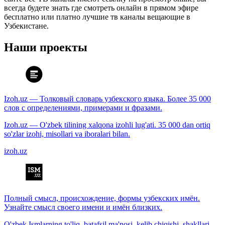
всегда будете знать где смотреть онлайн в прямом эфире
бесплатно или платно лучшие тв каналы вещающие в
Узбекистане.
Наши проекты
Izoh.uz — Толковый словарь узбекского языка. Более 35 000
слов с определениями, примерами и фразами.
Izoh.uz — O'zbek tilining xalqona izohli lug'ati. 35 000 dan ortiq
so'zlar izohi, misollari va iboralari bilan.
izoh.uz
Полный смысл, происхождение, формы узбекских имён.
Узнайте смысл своего имени и имён близких.
O'zbek Ismlarning to'liq, batafsil ma'nosi, kelib chiqishi, shakllari.