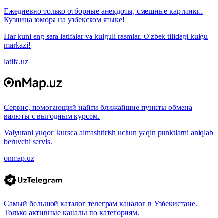
Ежедневно только отборные анекдоты, смешные картинки.
Кузница юмора на узбекском языке!
Har kuni eng sara latifalar va kulguli rasmlar. O'zbek tilidagi kulgu
markazi!
latifa.uz
Сервис, помогающий найти ближайшие пункты обмена
валюты с выгодным курсом.
Valyutani yuqori kursda almashtirish uchun yaqin punktlarni aniqlab
beruvchi servis.
onmap.uz
Самый большой каталог телеграм каналов в Узбекистане.
Только активные каналы по категориям.