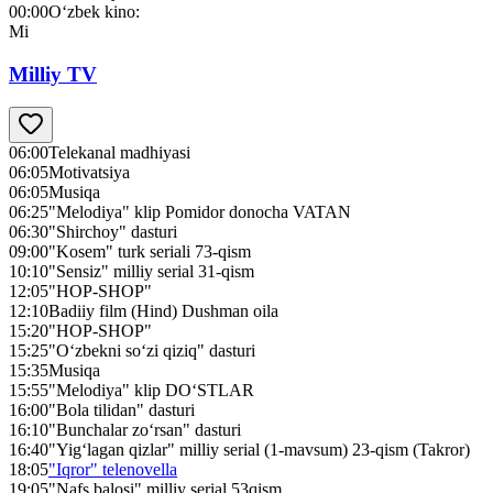
00:00
O‘zbek kino:
Mi
Milliy TV
06:00
Telekanal madhiyasi
06:05
Motivatsiya
06:05
Musiqa
06:25
"Melodiya" klip Pomidor donocha VATAN
06:30
"Shirchoy" dasturi
09:00
"Kosem" turk seriali 73-qism
10:10
"Sensiz" milliy serial 31-qism
12:05
"HOP-SHOP"
12:10
Badiiy film (Hind) Dushman oila
15:20
"HOP-SHOP"
15:25
"O‘zbekni so‘zi qiziq" dasturi
15:35
Musiqa
15:55
"Melodiya" klip DO‘STLAR
16:00
"Bola tilidan" dasturi
16:10
"Bunchalar zo‘rsan" dasturi
16:40
"Yig‘lagan qizlar" milliy serial (1-mavsum) 23-qism (Takror)
18:05
"Iqror" telenovella
19:05
"Nafs balosi" milliy serial 53qism