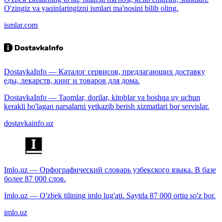
O'zingiz va yaqinlaringizni ismlari ma'nosini bilib oling.
ismlar.com
DostavkaInfo — Каталог сервисов, предлагающих доставку
еды, лекарств, книг и товаров для дома.
DostavkaInfo — Taomlar, dorilar, kitoblar va boshqa uy uchun
kerakli bo'lagan narsalarni yetkazib berish xizmatlari bor servislar.
dostavkainfo.uz
Imlo.uz — Орфографический словарь узбекского языка. В базе
более 87 000 слов.
Imlo.uz — O'zbek tilining imlo lug'ati. Saytda 87 000 ortiq so'z bor.
imlo.uz