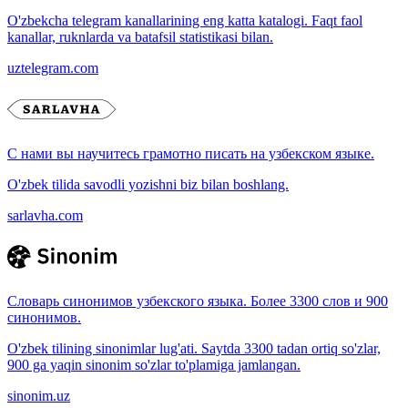
O'zbekcha telegram kanallarining eng katta katalogi. Faqt faol
kanallar, ruknlarda va batafsil statistikasi bilan.
uztelegram.com
С нами вы научитесь грамотно писать на узбекском языке.
O'zbek tilida savodli yozishni biz bilan boshlang.
sarlavha.com
Словарь синонимов узбекского языка. Более 3300 слов и 900
синонимов.
O'zbek tilining sinonimlar lug'ati. Saytda 3300 tadan ortiq so'zlar,
900 ga yaqin sinonim so'zlar to'plamiga jamlangan.
sinonim.uz