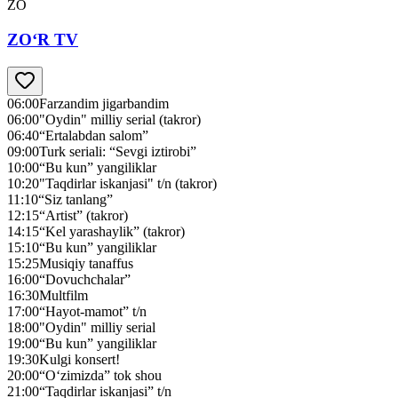
ZO
ZO‘R TV
06:00
Farzandim jigarbandim
06:00
"Oydin" milliy serial (takror)
06:40
“Ertalabdan salom”
09:00
Turk seriali: “Sevgi iztirobi”
10:00
“Bu kun” yangiliklar
10:20
"Taqdirlar iskanjasi" t/n (takror)
11:10
“Siz tanlang”
12:15
“Artist” (takror)
14:15
“Kel yarashaylik” (takror)
15:10
“Bu kun” yangiliklar
15:25
Musiqiy tanaffus
16:00
“Dovuchchalar”
16:30
Multfilm
17:00
“Hayot-mamot” t/n
18:00
"Oydin" milliy serial
19:00
“Bu kun” yangiliklar
19:30
Kulgi konsert!
20:00
“O‘zimizda” tok shou
21:00
“Taqdirlar iskanjasi” t/n