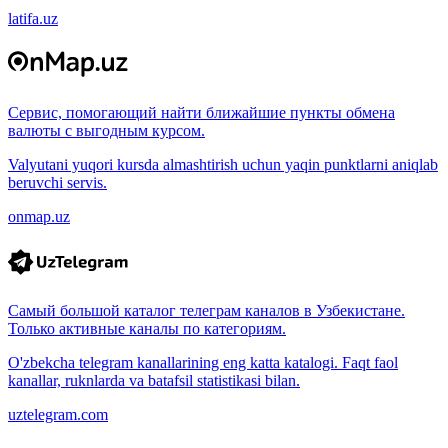
latifa.uz
Сервис, помогающий найти ближайшие пункты обмена
валюты с выгодным курсом.
Valyutani yuqori kursda almashtirish uchun yaqin punktlarni aniqlab
beruvchi servis.
onmap.uz
Самый большой каталог телеграм каналов в Узбекистане.
Только активные каналы по категориям.
O'zbekcha telegram kanallarining eng katta katalogi. Faqt faol
kanallar, ruknlarda va batafsil statistikasi bilan.
uztelegram.com