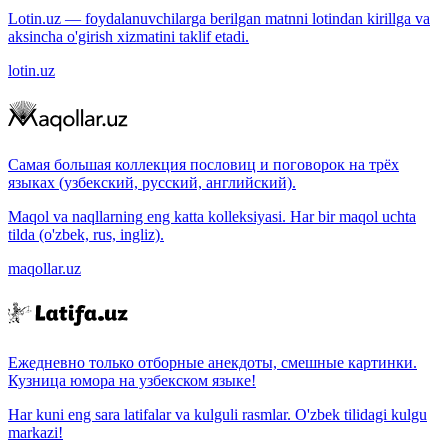
Lotin.uz — foydalanuvchilarga berilgan matnni lotindan kirillga va
aksincha o'girish xizmatini taklif etadi.
lotin.uz
Самая большая коллекция пословиц и поговорок на трёх
языках (узбекский, русский, английский).
Maqol va naqllarning eng katta kolleksiyasi. Har bir maqol uchta
tilda (o'zbek, rus, ingliz).
maqollar.uz
Ежедневно только отборные анекдоты, смешные картинки.
Кузница юмора на узбекском языке!
Har kuni eng sara latifalar va kulguli rasmlar. O'zbek tilidagi kulgu
markazi!