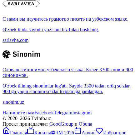
С нами вы научитесь грамотно писать на узбекском языке.
O'zbek tilida savodli yozishni biz bilan boshlang.
sarlavha.com
Словарь синонимов узбекского языка. Более 3300 слов и 900
синонимов.
O'zbek tilining sinonimlar lug'ati. Saytda 3300 tadan ortiq so'zlar,
900 ga yaqin sinonim so'zlar to'plamiga jamlangan.
sinonim.uz
Напишите нам
Facebook
Telegram
Instagram
© 2020–
2026
TvInfo.uz
Проект принадлежит
GoodGroup
и
Obuna
Главная
Каналы
⚽
ЧМ 2026
Архив
Избранное