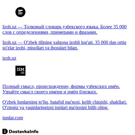
Izoh.uz — Толковый словарь узбекского языка. Более 35 000
слов с определениями, примерами и фразами.
Izoh.uz — O'zbek tilining xalqona izohli lug'ati. 35 000 dan ortiq
so'zlar izohi, misollari va iboralari bilan.
izoh.uz
Полный смысл, происхождение, формы узбекских имён.
Узнайте смысл своего имени и имён близких.
O'zbek Ismlarning to'liq, batafsil ma'nosi, kelib chiqishi, shakllari.
O'zingiz va yaqinlaringizni ismlari ma'nosini bilib oling.
ismlar.com