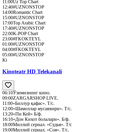
11:00
Uz Top Chart
12:40
#UZNONSTOP
14:00
Romantic Chart
15:00
#UZNONSTOP
17:00
Top Arabic Chart
17:40
#UZNONSTOP
22:00
K-POP Chart
23:00
#FKOKTEYL
01:00
#UZNONSTOP
04:00
#FKOKTEYL
05:00
#UZNONSTOP
Ki
Kinoteatr HD Telekanali
06:10
Ўзимизнинг кино.
09:00
ZARGARSHOP LIVE.
11:00
«Биллур қафас». Т/с.
12:00
«Шамоллар мусаввири». Т/с.
13:20
«Пи Кей» Б/ф.
16:10
«Дон Кихот болалари». Б/ф.
18:00
Миллий сериал. «Судья». Т/с
19:00
Миллий сериал. «Соя». Т/с.