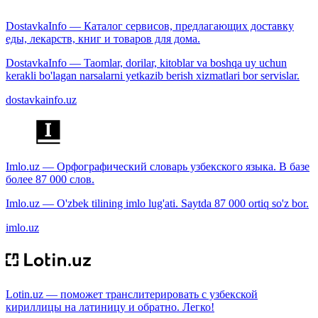
DostavkaInfo — Каталог сервисов, предлагающих доставку
еды, лекарств, книг и товаров для дома.
DostavkaInfo — Taomlar, dorilar, kitoblar va boshqa uy uchun
kerakli bo'lagan narsalarni yetkazib berish xizmatlari bor servislar.
dostavkainfo.uz
Imlo.uz — Орфографический словарь узбекского языка. В базе
более 87 000 слов.
Imlo.uz — O'zbek tilining imlo lug'ati. Saytda 87 000 ortiq so'z bor.
imlo.uz
Lotin.uz — поможет транслитерировать с узбекской
кириллицы на латиницу и обратно. Легко!