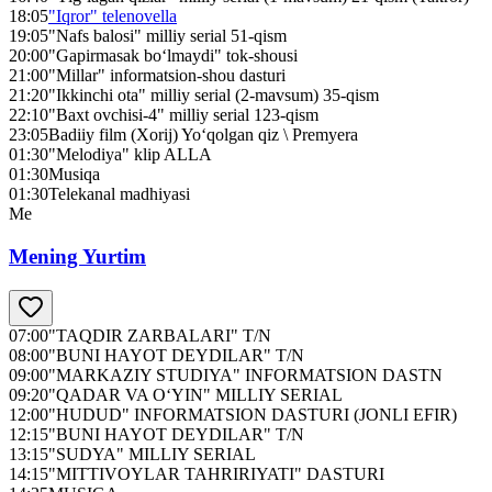
18:05
"Iqror" telenovella
19:05
"Nafs balosi" milliy serial 51-qism
20:00
"Gapirmasak bo‘lmaydi" tok-shousi
21:00
"Millar" informatsion-shou dasturi
21:20
"Ikkinchi ota" milliy serial (2-mavsum) 35-qism
22:10
"Baxt ovchisi-4" milliy serial 123-qism
23:05
Badiiy film (Xorij) Yo‘qolgan qiz \ Premyera
01:30
"Melodiya" klip ALLA
01:30
Musiqa
01:30
Telekanal madhiyasi
Me
Mening Yurtim
07:00
"TAQDIR ZARBALARI" T/N
08:00
"BUNI HAYOT DEYDILAR" T/N
09:00
"MARKAZIY STUDIYA" INFORMATSION DASTN
09:20
"QADAR VA O‘YIN" MILLIY SERIAL
12:00
"HUDUD" INFORMATSION DASTURI (JONLI EFIR)
12:15
"BUNI HAYOT DEYDILAR" T/N
13:15
"SUDYA" MILLIY SERIAL
14:15
"MITTIVOYLAR TAHRIRIYATI" DASTURI