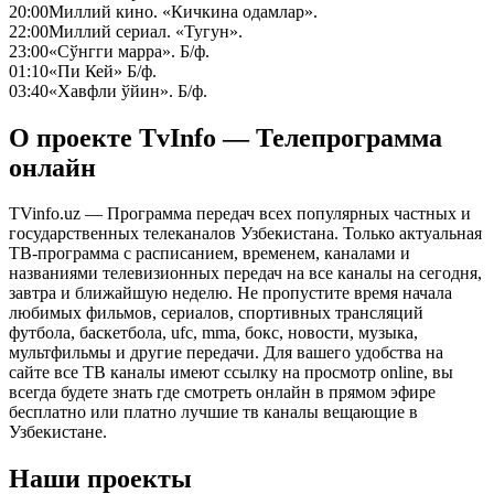
20:00
Миллий кино. «Кичкина одамлар».
22:00
Миллий сериал. «Тугун».
23:00
«Сўнгги марра». Б/ф.
01:10
«Пи Кей» Б/ф.
03:40
«Хавфли ўйин». Б/ф.
О проекте TvInfo — Телепрограмма
онлайн
TVinfo.uz — Программа передач всех популярных частных и
государственных телеканалов Узбекистана. Только актуальная
ТВ-программа с расписанием, временем, каналами и
названиями телевизионных передач на все каналы на сегодня,
завтра и ближайшую неделю. Не пропустите время начала
любимых фильмов, сериалов, спортивных трансляций
футбола, баскетбола, ufc, mma, бокс, новости, музыка,
мультфильмы и другие передачи. Для вашего удобства на
сайте все ТВ каналы имеют ссылку на просмотр online, вы
всегда будете знать где смотреть онлайн в прямом эфире
бесплатно или платно лучшие тв каналы вещающие в
Узбекистане.
Наши проекты