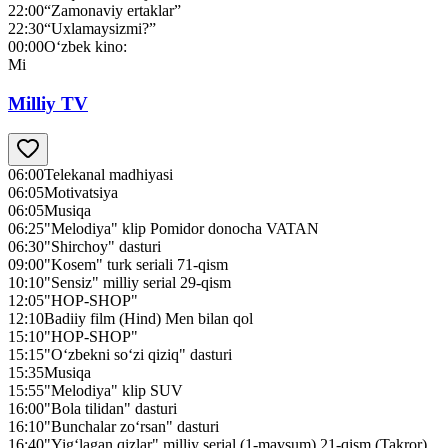
22:00
“Zamonaviy ertaklar”
22:30
“Uxlamaysizmi?”
00:00
O‘zbek kino:
Mi
Milliy TV
06:00
Telekanal madhiyasi
06:05
Motivatsiya
06:05
Musiqa
06:25
"Melodiya" klip Pomidor donocha VATAN
06:30
"Shirchoy" dasturi
09:00
"Kosem" turk seriali 71-qism
10:10
"Sensiz" milliy serial 29-qism
12:05
"HOP-SHOP"
12:10
Badiiy film (Hind) Men bilan qol
15:10
"HOP-SHOP"
15:15
"O‘zbekni so‘zi qiziq" dasturi
15:35
Musiqa
15:55
"Melodiya" klip SUV
16:00
"Bola tilidan" dasturi
16:10
"Bunchalar zo‘rsan" dasturi
16:40
"Yig‘lagan qizlar" milliy serial (1-mavsum) 21-qism (Takror)