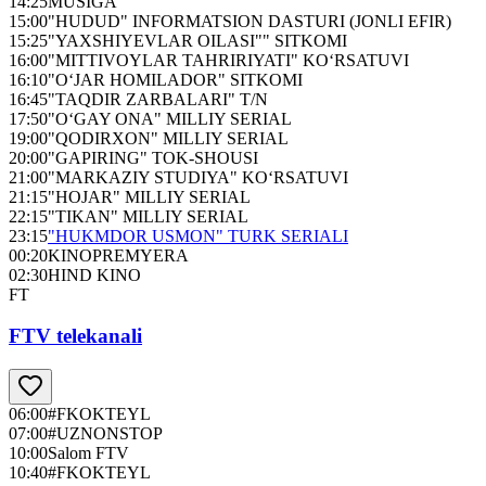
14:25
MUSIGA
15:00
"HUDUD" INFORMATSION DASTURI (JONLI EFIR)
15:25
"YAXSHIYEVLAR OILASI"" SITKOMI
16:00
"MITTIVOYLAR TAHRIRIYATI" KO‘RSATUVI
16:10
"O‘JAR HOMILADOR" SITKOMI
16:45
"TAQDIR ZARBALARI" T/N
17:50
"O‘GAY ONA" MILLIY SERIAL
19:00
"QODIRXON" MILLIY SERIAL
20:00
"GAPIRING" TOK-SHOUSI
21:00
"MARKAZIY STUDIYA" KO‘RSATUVI
21:15
"HOJAR" MILLIY SERIAL
22:15
"TIKAN" MILLIY SERIAL
23:15
"HUKMDOR USMON" TURK SERIALI
00:20
KINOPREMYERA
02:30
HIND KINO
FT
FTV telekanali
06:00
#FKOKTEYL
07:00
#UZNONSTOP
10:00
Salom FTV
10:40
#FKOKTEYL