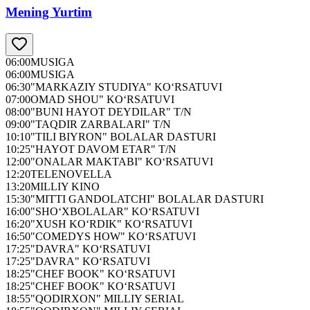
Mening Yurtim
06:00
MUSIGA
06:00
MUSIGA
06:30
"MARKAZIY STUDIYA" KO‘RSATUVI
07:00
OMAD SHOU" KO‘RSATUVI
08:00
"BUNI HAYOT DEYDILAR" T/N
09:00
"TAQDIR ZARBALARI" T/N
10:10
"TILI BIYRON" BOLALAR DASTURI
10:25
"HAYOT DAVOM ETAR" T/N
12:00
"ONALAR MAKTABI" KO‘RSATUVI
12:20
TELENOVELLA
13:20
MILLIY KINO
15:30
"MITTI GANDOLATCHI" BOLALAR DASTURI
16:00
"SHO‘XBOLALAR" KO‘RSATUVI
16:20
"XUSH KO‘RDIK" KO‘RSATUVI
16:50
"COMEDYS HOW" KO‘RSATUVI
17:25
"DAVRA" KO‘RSATUVI
17:25
"DAVRA" KO‘RSATUVI
18:25
"CHEF BOOK" KO‘RSATUVI
18:25
"CHEF BOOK" KO‘RSATUVI
18:55
"QODIRXON" MILLIY SERIAL