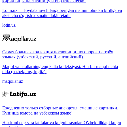
кириллицы на латиницу и обратно. Легко!
Lotin.uz — foydalanuvchilarga berilgan matnni lotindan kirillga va
aksincha o'girish xizmatini taklif etadi.
lotin.uz
Самая большая коллекция пословиц и поговорок на трёх
языках (узбекский, русский, английский).
Maqol va naqllarning eng katta kolleksiyasi. Har bir maqol uchta
tilda (o'zbek, rus, ingliz).
maqollar.uz
Ежедневно только отборные анекдоты, смешные картинки.
Кузница юмора на узбекском языке!
Har kuni eng sara latifalar va kulguli rasmlar. O'zbek tilidagi kulgu