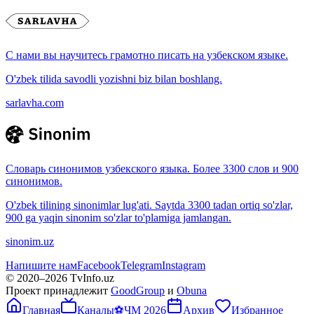
С нами вы научитесь грамотно писать на узбекском языке.
O'zbek tilida savodli yozishni biz bilan boshlang.
sarlavha.com
Словарь синонимов узбекского языка. Более 3300 слов и 900
синонимов.
O'zbek tilining sinonimlar lug'ati. Saytda 3300 tadan ortiq so'zlar,
900 ga yaqin sinonim so'zlar to'plamiga jamlangan.
sinonim.uz
Напишите нам
Facebook
Telegram
Instagram
© 2020–
2026
TvInfo.uz
Проект принадлежит
GoodGroup
и
Obuna
Главная
Каналы
⚽
ЧМ 2026
Архив
Избранное