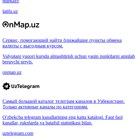
markazi!
latifa.uz
Сервис, помогающий найти ближайшие пункты обмена
валюты с выгодным курсом.
Valyutani yuqori kursda almashtirish uchun yaqin punktlarni aniqlab
beruvchi servis.
onmap.uz
Самый большой каталог телеграм каналов в Узбекистане.
Только активные каналы по категориям.
O'zbekcha telegram kanallarining eng katta katalogi. Faqt faol
kanallar, ruknlarda va batafsil statistikasi bilan.
uztelegram.com