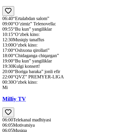
06:40
“Ertalabdan salom”
09:00
“O‘zimiz” Telenovella:
09:55
“Bu kun” yangiliklar
10:15
“O‘zbek kino:
12:30
Musiqiy tanaffus
13:00
O‘zbek kino:
17:00
“Oshxona qirollari”
18:00
“Chidaganga chiqargan”
19:00
“Bu kun” yangiliklar
19:30
Kulgi konsert!
20:00
“Boriga baraka” jonli efir
22:00
“QVZ” PREMYER-LIGA
00:30
O‘zbek kino:
Mi
Milliy TV
06:00
Telekanal madhiyasi
06:05
Motivatsiya
06:05
Musiqa