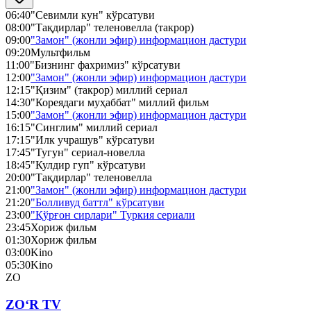
06:40
"Севимли кун" кўрсатуви
08:00
"Тақдирлар" теленовелла (такрор)
09:00
"Замон" (жонли эфир) информацион дастури
09:20
Мультфильм
11:00
"Бизнинг фахримиз" кўрсатуви
12:00
"Замон" (жонли эфир) информацион дастури
12:15
"Қизим" (такрор) миллий сериал
14:30
"Кореядаги муҳаббат" миллий фильм
15:00
"Замон" (жонли эфир) информацион дастури
16:15
"Синглим" миллий сериал
17:15
"Илк учрашув" кўрсатуви
17:45
"Тугун" сериал-новелла
18:45
"Кулдир гуп" кўрсатуви
20:00
"Тақдирлар" теленовелла
21:00
"Замон" (жонли эфир) информацион дастури
21:20
"Болливуд баттл" кўрсатуви
23:00
"Қўрғон сирлари" Туркия сериали
23:45
Хориж фильм
01:30
Хориж фильм
03:00
Kino
05:30
Kino
ZO
ZO‘R TV