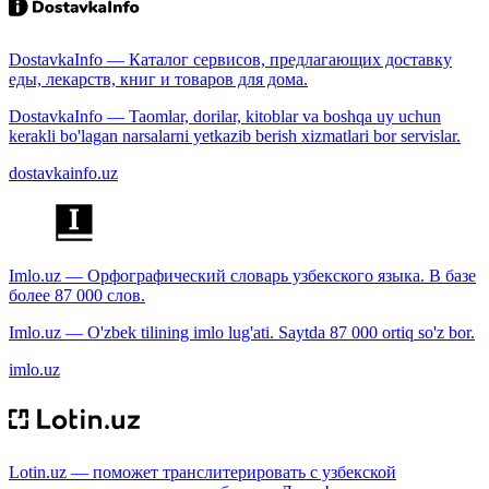
DostavkaInfo — Каталог сервисов, предлагающих доставку
еды, лекарств, книг и товаров для дома.
DostavkaInfo — Taomlar, dorilar, kitoblar va boshqa uy uchun
kerakli bo'lagan narsalarni yetkazib berish xizmatlari bor servislar.
dostavkainfo.uz
Imlo.uz — Орфографический словарь узбекского языка. В базе
более 87 000 слов.
Imlo.uz — O'zbek tilining imlo lug'ati. Saytda 87 000 ortiq so'z bor.
imlo.uz
Lotin.uz — поможет транслитерировать с узбекской