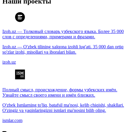
Наши проекты
Izoh.uz — Толковый словарь узбекского языка. Более 35 000
слов с определениями, примерами и фразами.
Izoh.uz — O'zbek tilining xalqona izohli lug'ati. 35 000 dan ortiq
so'zlar izohi, misollari va iboralari bilan.
izoh.uz
Полный смысл, происхождение, формы узбекских имён.
Узнайте смысл своего имени и имён близких.
O'zbek Ismlarning to'liq, batafsil ma'nosi, kelib chiqishi, shakllari.
O'zingiz va yaqinlaringizni ismlari ma'nosini bilib oling.
ismlar.com