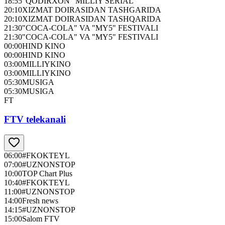
18:55
"QODIRXON" MILLIY SERIAL
20:10
XIZMAT DOIRASIDAN TASHGARIDA
20:10
XIZMAT DOIRASIDAN TASHQARIDA
21:30
"COCA-COLA" VA "MY5" FESTIVALI
21:30
"COCA-COLA" VA "MY5" FESTIVALI
00:00
HIND KINO
00:00
HIND KINO
03:00
MILLIYKINO
03:00
MILLIYKINO
05:30
MUSIGA
05:30
MUSIGA
FT
FTV telekanali
06:00
#FKOKTEYL
07:00
#UZNONSTOP
10:00
TOP Chart Plus
10:40
#FKOKTEYL
11:00
#UZNONSTOP
14:00
Fresh news
14:15
#UZNONSTOP
15:00
Salom FTV