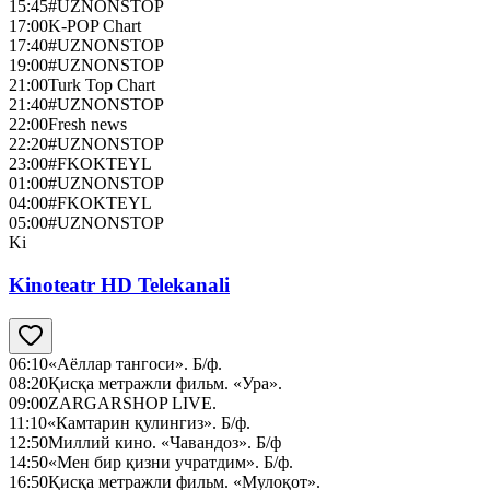
15:45
#UZNONSTOP
17:00
K-POP Chart
17:40
#UZNONSTOP
19:00
#UZNONSTOP
21:00
Turk Top Chart
21:40
#UZNONSTOP
22:00
Fresh news
22:20
#UZNONSTOP
23:00
#FKOKTEYL
01:00
#UZNONSTOP
04:00
#FKOKTEYL
05:00
#UZNONSTOP
Ki
Kinoteatr HD Telekanali
06:10
«Аёллар тангоси». Б/ф.
08:20
Қисқа метражли фильм. «Ура».
09:00
ZARGARSHOP LIVE.
11:10
«Камтарин қулингиз». Б/ф.
12:50
Миллий кино. «Чавандоз». Б/ф
14:50
«Мен бир қизни учратдим». Б/ф.
16:50
Қисқа метражли фильм. «Мулоқот».