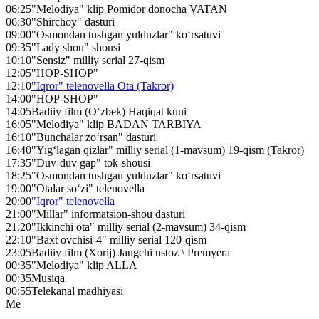
06:25
"Melodiya" klip Pomidor donocha VATAN
06:30
"Shirchoy" dasturi
09:00
"Osmondan tushgan yulduzlar" ko‘rsatuvi
09:35
"Lady shou" shousi
10:10
"Sensiz" milliy serial 27-qism
12:05
"HOP-SHOP"
12:10
"Iqror" telenovella Ota (Takror)
14:00
"HOP-SHOP"
14:05
Badiiy film (O‘zbek) Haqiqat kuni
16:05
"Melodiya" klip BADAN TARBIYA
16:10
"Bunchalar zo‘rsan" dasturi
16:40
"Yig‘lagan qizlar" milliy serial (1-mavsum) 19-qism (Takror)
17:35
"Duv-duv gap" tok-shousi
18:25
"Osmondan tushgan yulduzlar" ko‘rsatuvi
19:00
"Otalar so‘zi" telenovella
20:00
"Iqror" telenovella
21:00
"Millar" informatsion-shou dasturi
21:20
"Ikkinchi ota" milliy serial (2-mavsum) 34-qism
22:10
"Baxt ovchisi-4" milliy serial 120-qism
23:05
Badiiy film (Xorij) Jangchi ustoz \ Premyera
00:35
"Melodiya" klip ALLA
00:35
Musiqa
00:55
Telekanal madhiyasi
Me