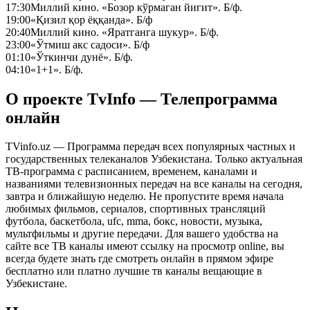
17:30
Миллий кино. «Бозор кўрмаган йигит». Б/ф.
19:00
«Қизил қор ёққанда». Б/ф
20:40
Миллий кино. «Яратганга шукур». Б/ф.
23:00
«Ўтмиш акс садоси». Б/ф
01:10
«Ўткинчи дунё». Б/ф.
04:10
«1+1». Б/ф.
О проекте TvInfo — Телепрограмма
онлайн
TVinfo.uz — Программа передач всех популярных частных и
государственных телеканалов Узбекистана. Только актуальная
ТВ-программа с расписанием, временем, каналами и
названиями телевизионных передач на все каналы на сегодня,
завтра и ближайшую неделю. Не пропустите время начала
любимых фильмов, сериалов, спортивных трансляций
футбола, баскетбола, ufc, mma, бокс, новости, музыка,
мультфильмы и другие передачи. Для вашего удобства на
сайте все ТВ каналы имеют ссылку на просмотр online, вы
всегда будете знать где смотреть онлайн в прямом эфире
бесплатно или платно лучшие тв каналы вещающие в
Узбекистане.