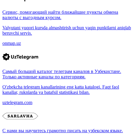
Сервис, помогающий найти ближайшие пункты обмена
валюты с выгодным курсом.
Valyutani yuqori kursda almashtirish uchun yaqin punktlarni aniqlab
beruvchi servis.
onmap.uz
Самый большой каталог телеграм каналов в Узбекистане.
Только активные каналы по категориям.
O'zbekcha telegram kanallarining eng katta katalogi. Faqt faol
kanallar, ruknlarda va batafsil statistikasi bilan.
uztelegram.com
С нами вы научитесь грамотно писать на узбекском языке.