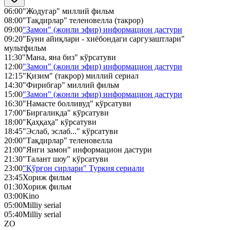
06:00
"Жодугар" миллий фильм
08:00
"Тақдирлар" теленовелла (такрор)
09:00
"Замон" (жонли эфир) информацион дастури
09:20
"Буни айиқлари - хиёбондаги саргузаштлари"
мультфильм
11:30
"Мана, яна биз" кўрсатуви
12:00
"Замон" (жонли эфир) информацион дастури
12:15
"Қизим" (такрор) миллий сериал
14:30
"Фирибгар" миллий фильм
15:00
"Замон" (жонли эфир) информацион дастури
16:30
"Намасте болливуд" кўрсатуви
17:00
"Биргаликда" кўрсатуви
18:00
"Қаҳқаҳа" кўрсатуви
18:45
"Эслаб, эслаб..." кўрсатуви
20:00
"Тақдирлар" теленовелла
21:00
"Янги замон" информацион дастури
21:30
"Талант шоу" кўрсатуви
23:00
"Қўрғон сирлари" Туркия сериали
23:45
Хориж фильм
01:30
Хориж фильм
03:00
Kino
05:00
Milliy serial
05:40
Milliy serial
ZO