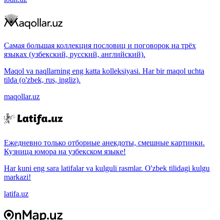
Самая большая коллекция пословиц и поговорок на трёх
языках (узбекский, русский, английский).
Maqol va naqllarning eng katta kolleksiyasi. Har bir maqol uchta
tilda (o'zbek, rus, ingliz).
maqollar.uz
Ежедневно только отборные анекдоты, смешные картинки.
Кузница юмора на узбекском языке!
Har kuni eng sara latifalar va kulguli rasmlar. O'zbek tilidagi kulgu
markazi!
latifa.uz