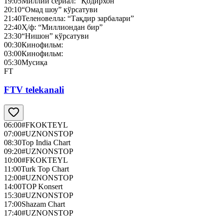
19:05
Миллий сериал: “Қодирхон”
20:10
“Омад шоу” кўрсатуви
21:40
Теленовелла: “Тақдир зарбалари”
22:40
Ҳ/ф: “Миллиондан бир”
23:30
“Нишон” кўрсатуви
00:30
Кинофильм:
03:00
Кинофильм:
05:30
Мусиқа
FT
FTV telekanali
06:00
#FKOKTEYL
07:00
#UZNONSTOP
08:30
Top India Chart
09:20
#UZNONSTOP
10:00
#FKOKTEYL
11:00
Turk Top Chart
12:00
#UZNONSTOP
14:00
TOP Konsert
15:30
#UZNONSTOP
17:00
Shazam Chart
17:40
#UZNONSTOP