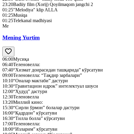
23:20
Badiiy film (Xorij) Qoyilmaqom jangchi 2
01:25
"Melodiya" klip ALLA
01:25
Musiqa
01:25
Telekanal madhiyasi
Me
Mening Yurtim
06:00
Мусиқа
06:40
Теленовелла:
07:40
“Хизмат доирасидан ташқарида” кўрсатуви
09:00
Теленовелла: “Тақдир зарбалари”
10:10
“Оналар мактаби” дастури
10:30
“Гравитацион идрок” интелектуал шоуси
12:00
“Ҳудуд” дастури
12:30
Теленовелла
13:20
Миллий кино:
15:30
“Сирли ўрмон” болалар дастури
16:00
“Қадрдон” кўрсатуви
16:30
“Тилла болла” кўрсатуви
17:00
Теленовелла:
18:00
“Изларим” кўрсатуви