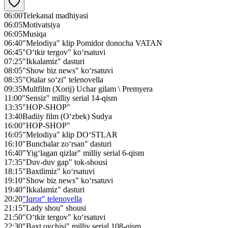
06:00
Telekanal madhiyasi
06:05
Motivatsiya
06:05
Musiqa
06:40
"Melodiya" klip Pomidor donocha VATAN
06:45
"O‘tkir tergov" ko‘rsatuvi
07:25
"Ikkalamiz" dasturi
08:05
"Show biz news" ko‘rsatuvi
08:35
"Otalar so‘zi" telenovella
09:35
Multfilm (Xorij) Uchar gilam \ Premyera
11:00
"Sensiz" milliy serial 14-qism
13:35
"HOP-SHOP"
13:40
Badiiy film (O‘zbek) Sudya
16:00
"HOP-SHOP"
16:05
"Melodiya" klip DO‘STLAR
16:10
"Bunchalar zo‘rsan" dasturi
16:40
"Yig‘lagan qizlar" milliy serial 6-qism
17:35
"Duv-duv gap" tok-shousi
18:15
"Baxtlimiz" ko‘rsatuvi
19:10
"Show biz news" ko‘rsatuvi
19:40
"Ikkalamiz" dasturi
20:20
"Iqror" telenovella
21:15
"Lady shou" shousi
21:50
"O‘tkir tergov" ko‘rsatuvi
22:30
"Baxt ovchisi" milliy serial 108-qism