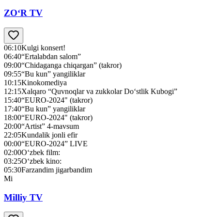
ZO‘R TV
06:10
Kulgi konsert!
06:40
“Ertalabdan salom”
09:00
“Chidaganga chiqargan” (takror)
09:55
“Bu kun” yangiliklar
10:15
Kinokomediya
12:15
Xalqaro “Quvnoqlar va zukkolar Do‘stlik Kubogi”
15:40
“EURO-2024" (takror)
17:40
“Bu kun” yangiliklar
18:00
“EURO-2024" (takror)
20:00
“Artist” 4-mavsum
22:05
Kundalik jonli efir
00:00
“EURO-2024” LIVE
02:00
O‘zbek film:
03:25
O‘zbek kino:
05:30
Farzandim jigarbandim
Mi
Milliy TV