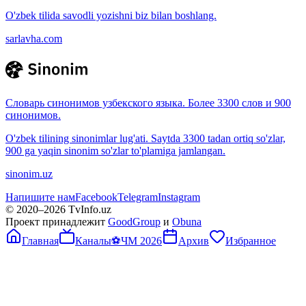
O'zbek tilida savodli yozishni biz bilan boshlang.
sarlavha.com
Словарь синонимов узбекского языка. Более 3300 слов и 900
синонимов.
O'zbek tilining sinonimlar lug'ati. Saytda 3300 tadan ortiq so'zlar,
900 ga yaqin sinonim so'zlar to'plamiga jamlangan.
sinonim.uz
Напишите нам
Facebook
Telegram
Instagram
© 2020–
2026
TvInfo.uz
Проект принадлежит
GoodGroup
и
Obuna
Главная
Каналы
⚽
ЧМ 2026
Архив
Избранное