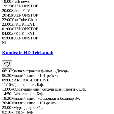
19:00
Fresh news
19:15
#UZNONSTOP
20:00
Salom FTV
20:45
#UZNONSTOP
22:00
You Tube Chart
23:00
#FKOKTEYL
01:00
#UZNONSTOP
04:00
#FKOKTEYL
05:00
#UZNONSTOP
Ki
Kinoteatr HD Telekanali
06:10
Қисқа метражли фильм. «Девор».
06:30
Миллий кино. «101-рейс».
09:00
ZARGARSHOP LIVE.
11:10
«Дала ҳовли». Б/ф.
13:00
«Оловуддиннинг сеҳрли шамчироғи». Б/ф.
14:50
«Аёз олчаси». Б/ф.
18:20
Миллий кино. «Осмондаги болалар 3».
20:40
Миллий кино. «101-рейс».
23:00
«Муртадлар». Б/ф.
02:10
«Ғазаб». Б/ф.