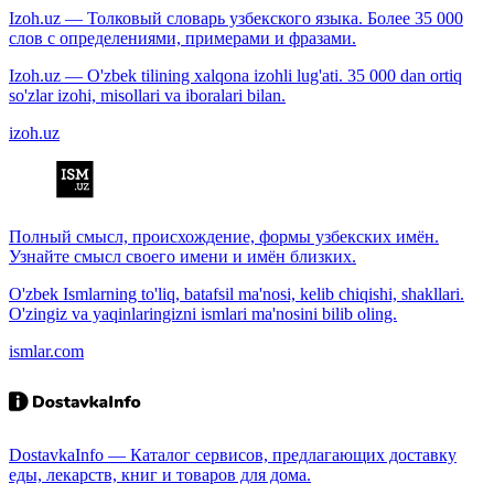
Izoh.uz — Толковый словарь узбекского языка. Более 35 000
слов с определениями, примерами и фразами.
Izoh.uz — O'zbek tilining xalqona izohli lug'ati. 35 000 dan ortiq
so'zlar izohi, misollari va iboralari bilan.
izoh.uz
Полный смысл, происхождение, формы узбекских имён.
Узнайте смысл своего имени и имён близких.
O'zbek Ismlarning to'liq, batafsil ma'nosi, kelib chiqishi, shakllari.
O'zingiz va yaqinlaringizni ismlari ma'nosini bilib oling.
ismlar.com
DostavkaInfo — Каталог сервисов, предлагающих доставку
еды, лекарств, книг и товаров для дома.