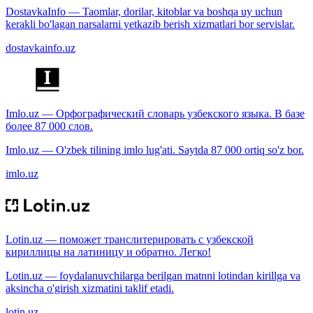
DostavkaInfo — Taomlar, dorilar, kitoblar va boshqa uy uchun
kerakli bo'lagan narsalarni yetkazib berish xizmatlari bor servislar.
dostavkainfo.uz
Imlo.uz — Орфографический словарь узбекского языка. В базе
более 87 000 слов.
Imlo.uz — O'zbek tilining imlo lug'ati. Saytda 87 000 ortiq so'z bor.
imlo.uz
Lotin.uz — поможет транслитерировать с узбекской
кириллицы на латиницу и обратно. Легко!
Lotin.uz — foydalanuvchilarga berilgan matnni lotindan kirillga va
aksincha o'girish xizmatini taklif etadi.
lotin.uz