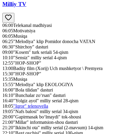
Milliy TV
06:00
Telekanal madhiyasi
06:05
Motivatsiya
06:05
Musiqa
06:25
"Melodiya" klip Pomidor donocha VATAN
06:30
"Shirchoy" dasturi
09:00
"Kosem" turk seriali 54-qism
10:10
"Sensiz" milliy serial 4-qism
12:55
"HOP-SHOP"
13:00
Badiiy film (Xorij) Uch mushketyor \ Premyera
15:30
"HOP-SHOP"
15:35
Musiqa
15:55
"Melodiya" klip EKOLOGIYA
16:00
"Bola tilidan" dasturi
16:10
"Bunchalar zo‘rsan" dasturi
16:40
"Yolgiz ayol" milliy serial 28-qism
18:05
"Iqror" telenovella
19:05
"Nafs balosi" milliy serial 34-qism
20:00
"Gapirmasak bo‘lmaydi" tok-shousi
21:00
"Millar" informatsion-shou dasturi
21:20
"Ikkinchi ota" milliy serial (2-mavsum) 14-qism
22:10
"Baxt ovchisi" milliy serial 100-qism