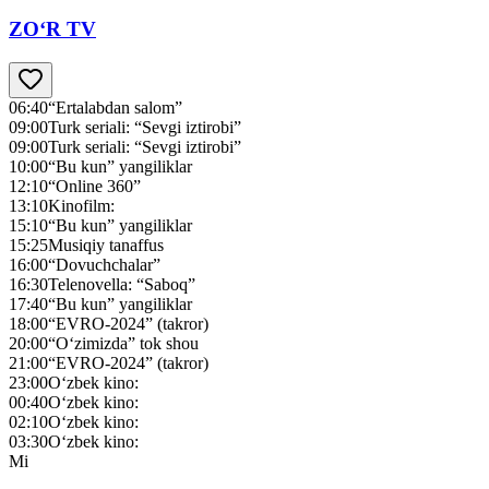
ZO‘R TV
06:40
“Ertalabdan salom”
09:00
Turk seriali: “Sevgi iztirobi”
09:00
Turk seriali: “Sevgi iztirobi”
10:00
“Bu kun” yangiliklar
12:10
“Online 360”
13:10
Kinofilm:
15:10
“Bu kun” yangiliklar
15:25
Musiqiy tanaffus
16:00
“Dovuchchalar”
16:30
Telenovella: “Saboq”
17:40
“Bu kun” yangiliklar
18:00
“EVRO-2024” (takror)
20:00
“O‘zimizda” tok shou
21:00
“EVRO-2024” (takror)
23:00
O‘zbek kino:
00:40
O‘zbek kino:
02:10
O‘zbek kino:
03:30
O‘zbek kino:
Mi