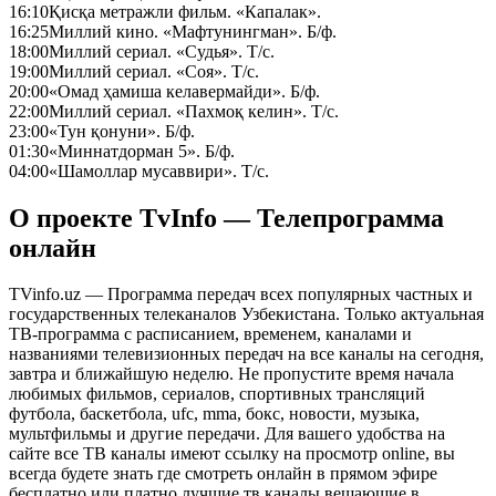
16:10
Қисқа метражли фильм. «Капалак».
16:25
Миллий кино. «Мафтунингман». Б/ф.
18:00
Миллий сериал. «Судья». Т/с.
19:00
Миллий сериал. «Соя». Т/с.
20:00
«Омад ҳамиша келавермайди». Б/ф.
22:00
Миллий сериал. «Пахмоқ келин». Т/с.
23:00
«Тун қонуни». Б/ф.
01:30
«Миннатдорман 5». Б/ф.
04:00
«Шамоллар мусаввири». Т/с.
О проекте TvInfo — Телепрограмма
онлайн
TVinfo.uz — Программа передач всех популярных частных и
государственных телеканалов Узбекистана. Только актуальная
ТВ-программа с расписанием, временем, каналами и
названиями телевизионных передач на все каналы на сегодня,
завтра и ближайшую неделю. Не пропустите время начала
любимых фильмов, сериалов, спортивных трансляций
футбола, баскетбола, ufc, mma, бокс, новости, музыка,
мультфильмы и другие передачи. Для вашего удобства на
сайте все ТВ каналы имеют ссылку на просмотр online, вы
всегда будете знать где смотреть онлайн в прямом эфире
бесплатно или платно лучшие тв каналы вещающие в