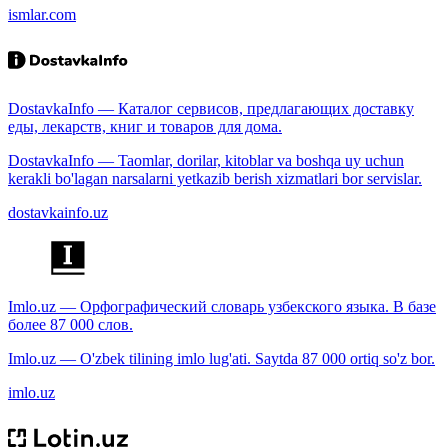
ismlar.com
DostavkaInfo — Каталог сервисов, предлагающих доставку
еды, лекарств, книг и товаров для дома.
DostavkaInfo — Taomlar, dorilar, kitoblar va boshqa uy uchun
kerakli bo'lagan narsalarni yetkazib berish xizmatlari bor servislar.
dostavkainfo.uz
Imlo.uz — Орфографический словарь узбекского языка. В базе
более 87 000 слов.
Imlo.uz — O'zbek tilining imlo lug'ati. Saytda 87 000 ortiq so'z bor.
imlo.uz