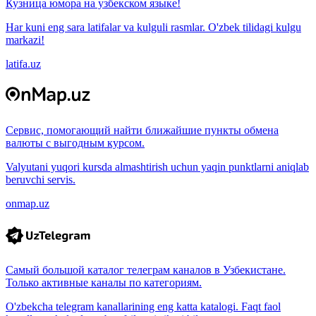
Кузница юмора на узбекском языке!
Har kuni eng sara latifalar va kulguli rasmlar. O'zbek tilidagi kulgu
markazi!
latifa.uz
Сервис, помогающий найти ближайшие пункты обмена
валюты с выгодным курсом.
Valyutani yuqori kursda almashtirish uchun yaqin punktlarni aniqlab
beruvchi servis.
onmap.uz
Самый большой каталог телеграм каналов в Узбекистане.
Только активные каналы по категориям.
O'zbekcha telegram kanallarining eng katta katalogi. Faqt faol