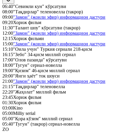
06:40
"Севимли кун" кўрсатуви
08:00
"Тақдирлар" теленовелла (такрор)
09:00
"Замон" (жонли эфир) информацион дастури
09:20
Хориж фильм
11:30
"Талант шоу" кўрсатуви (такрор)
12:00
"Замон" (жонли эфир) информацион дастури
12:15
Хориж фильми
15:00
"Замон" (жонли эфир) информацион дастури
15:10
"Оила учун" Туркия сериали 218-қисм
16:15
"Зебо" 34-қисм миллий сериал
17:00
"Олов пазанда" кўрсатуви
18:00
"Тугун" сериал-новелла
19:00
"Қизим" 46-қисм миллий сериал
20:00
"Янги ҳаёт" ток шоуси
21:00
"Замон" (жонли эфир) информацион дастури
21:15
"Тақдирлар" теленовелла
22:20
"Жаҳолат" миллий фильм
23:45
Хориж фильм
01:30
Хориж фильм
03:00
Kino
05:00
Milliy serial
05:00
"Қора кўзим" миллий сериал
05:40
"Тугун" (такрор) сериал-новелла
ZO