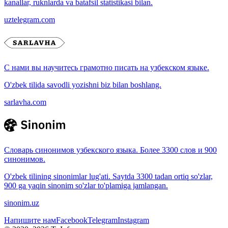
kanallar, ruknlarda va batafsil statistikasi bilan.
uztelegram.com
С нами вы научитесь грамотно писать на узбекском языке.
O'zbek tilida savodli yozishni biz bilan boshlang.
sarlavha.com
Словарь синонимов узбекского языка. Более 3300 слов и 900
синонимов.
O'zbek tilining sinonimlar lug'ati. Saytda 3300 tadan ortiq so'zlar,
900 ga yaqin sinonim so'zlar to'plamiga jamlangan.
sinonim.uz
Напишите нам
Facebook
Telegram
Instagram