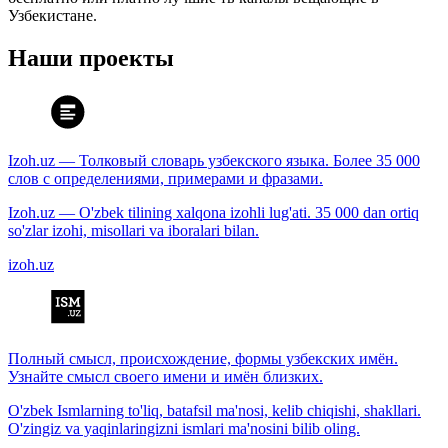
Узбекистане.
Наши проекты
Izoh.uz — Толковый словарь узбекского языка. Более 35 000
слов с определениями, примерами и фразами.
Izoh.uz — O'zbek tilining xalqona izohli lug'ati. 35 000 dan ortiq
so'zlar izohi, misollari va iboralari bilan.
izoh.uz
Полный смысл, происхождение, формы узбекских имён.
Узнайте смысл своего имени и имён близких.
O'zbek Ismlarning to'liq, batafsil ma'nosi, kelib chiqishi, shakllari.
O'zingiz va yaqinlaringizni ismlari ma'nosini bilib oling.