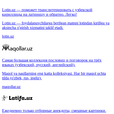
Lotin.uz — поможет транслитерировать с узбекской
кириллицы на латиницу и обратно. Легко!
Lotin.uz — foydalanuvchilarga berilgan matnni lotindan kirillga va
aksincha o'girish xizmatini taklif etadi.
lotin.uz
Самая большая коллекция пословиц и поговорок на трёх
языках (узбекский, русский, английский).
Maqol va naqllarning eng katta kolleksiyasi. Har bir maqol uchta
tilda (o'zbek, rus, ingliz).
maqollar.uz
Ежедневно только отборные анекдоты, смешные картинки.