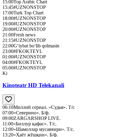
15:00
Top Arabic Chart
15:45
#UZNONSTOP
17:00
Turk Top Chart
18:00
#UZNONSTOP
19:00
#UZNONSTOP
20:00
#UZNONSTOP
21:00
Fresh news
21:15
#UZNONSTOP
22:00
G‘iybat bo‘lib qolmasin
23:00
#FKOKTEYL
01:00
#UZNONSTOP
04:00
#FKOKTEYL
05:00
#UZNONSTOP
Ki
Kinoteatr HD Telekanali
06:10
Миллий сериал. «Судья». Т/с
07:00
«Северино». Б/ф.
09:00
ZARGARSHOP LIVE.
11:00
«Биллур қафас». Т/с.
12:00
«Шамоллар мусаввири». Т/с.
13:20
«Ҳаёт жўшқин». Б/ф.