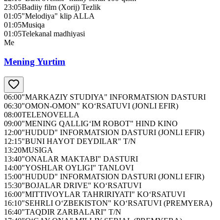
23:05
Badiiy film (Xorij) Tezlik
01:05
"Melodiya" klip ALLA
01:05
Musiqa
01:05
Telekanal madhiyasi
Me
Mening Yurtim
06:00
"MARKAZIY STUDIYA" INFORMATSION DASTURI
06:30
"OMON-OMON" KO‘RSATUVI (JONLI EFIR)
08:00
TELENOVELLA
09:00
"MENING QALLIG‘IM ROBOT" HIND KINO
12:00
"HUDUD" INFORMATSION DASTURI (JONLI EFIR)
12:15
"BUNI HAYOT DEYDILAR" T/N
13:20
MUSIGA
13:40
"ONALAR MAKTABI" DASTURI
14:00
"YOSHLAR OYLIGI" TANLOVI
15:00
"HUDUD" INFORMATSION DASTURI (JONLI EFIR)
15:30
"BOJALAR DRIVE" KO‘RSATUVI
16:00
"MITTIVOYLAR TAHRIRIYATI" KO‘RSATUVI
16:10
"SEHRLI O‘ZBEKISTON" KO‘RSATUVI (PREMYERA)
16:40
"TAQDIR ZARBALARI" T/N