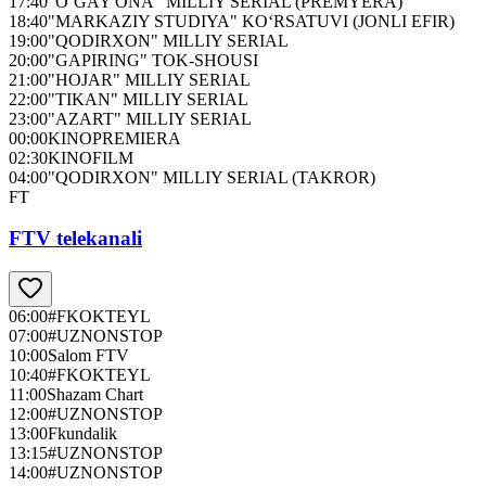
17:40
"O‘GAY ONA" MILLIY SERIAL (PREMYERA)
18:40
"MARKAZIY STUDIYA" KO‘RSATUVI (JONLI EFIR)
19:00
"QODIRXON" MILLIY SERIAL
20:00
"GAPIRING" TOK-SHOUSI
21:00
"HOJAR" MILLIY SERIAL
22:00
"TIKAN" MILLIY SERIAL
23:00
"AZART" MILLIY SERIAL
00:00
KINOPREMIERA
02:30
KINOFILM
04:00
"QODIRXON" MILLIY SERIAL (TAKROR)
FT
FTV telekanali
06:00
#FKOKTEYL
07:00
#UZNONSTOP
10:00
Salom FTV
10:40
#FKOKTEYL
11:00
Shazam Chart
12:00
#UZNONSTOP
13:00
Fkundalik
13:15
#UZNONSTOP
14:00
#UZNONSTOP