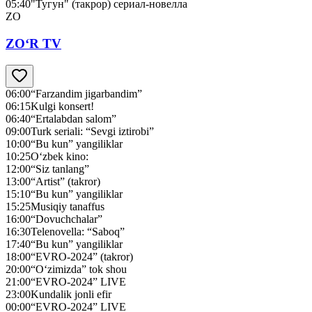
05:40
"Тугун" (такрор) сериал-новелла
ZO
ZO‘R TV
06:00
“Farzandim jigarbandim”
06:15
Kulgi konsert!
06:40
“Ertalabdan salom”
09:00
Turk seriali: “Sevgi iztirobi”
10:00
“Bu kun” yangiliklar
10:25
O‘zbek kino:
12:00
“Siz tanlang”
13:00
“Artist” (takror)
15:10
“Bu kun” yangiliklar
15:25
Musiqiy tanaffus
16:00
“Dovuchchalar”
16:30
Telenovella: “Saboq”
17:40
“Bu kun” yangiliklar
18:00
“EVRO-2024” (takror)
20:00
“O‘zimizda” tok shou
21:00
“EVRO-2024” LIVE
23:00
Kundalik jonli efir
00:00
“EVRO-2024” LIVE