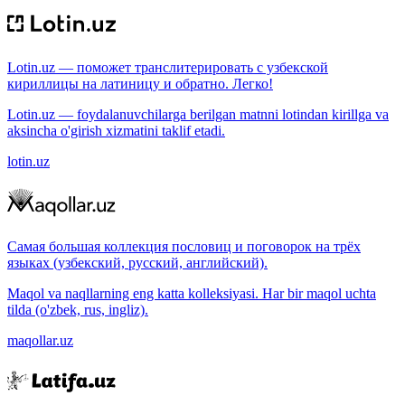
Lotin.uz — поможет транслитерировать с узбекской
кириллицы на латиницу и обратно. Легко!
Lotin.uz — foydalanuvchilarga berilgan matnni lotindan kirillga va
aksincha o'girish xizmatini taklif etadi.
lotin.uz
Самая большая коллекция пословиц и поговорок на трёх
языках (узбекский, русский, английский).
Maqol va naqllarning eng katta kolleksiyasi. Har bir maqol uchta
tilda (o'zbek, rus, ingliz).
maqollar.uz