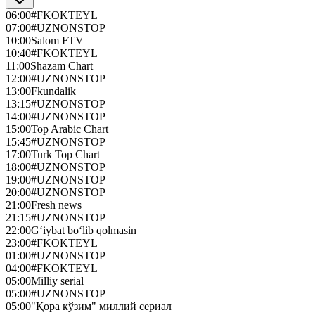
06:00
#FKOKTEYL
07:00
#UZNONSTOP
10:00
Salom FTV
10:40
#FKOKTEYL
11:00
Shazam Chart
12:00
#UZNONSTOP
13:00
Fkundalik
13:15
#UZNONSTOP
14:00
#UZNONSTOP
15:00
Top Arabic Chart
15:45
#UZNONSTOP
17:00
Turk Top Chart
18:00
#UZNONSTOP
19:00
#UZNONSTOP
20:00
#UZNONSTOP
21:00
Fresh news
21:15
#UZNONSTOP
22:00
G‘iybat bo‘lib qolmasin
23:00
#FKOKTEYL
01:00
#UZNONSTOP
04:00
#FKOKTEYL
05:00
Milliy serial
05:00
#UZNONSTOP
05:00
"Қора кўзим" миллий сериал