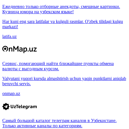
Ежедневно только отборные анекдоты, смешные картинки.
Кузница юмора на узбекском языке!
Har kuni eng sara latifalar va kulguli rasmlar. O'zbek tilidagi kulgu
markazi!
latifa.uz
Сервис, помогающий найти ближайшие пункты обмена
валюты с выгодным курсом.
Valyutani yuqori kursda almashtirish uchun yaqin punktlarni aniqlab
beruvchi servis.
onmap.uz
Самый большой каталог телеграм каналов в Узбекистане.
Только активные каналы по категориям.