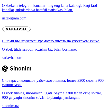
O'zbekcha telegram kanallarining eng katta katalogi. Faqt faol
kanallar, ruknlarda va batafsil statistikasi bilan.
uztelegram.com
С нами вы научитесь грамотно писать на узбекском языке.
O'zbek tilida savodli yozishni biz bilan boshlang.
sarlavha.com
Словарь синонимов узбекского языка. Более 3300 слов и 900
синонимов.
O'zbek tilining sinonimlar lug'ati. Saytda 3300 tadan ortiq so'zlar,
900 ga yaqin sinonim so'zlar to'plamiga jamlangan.
sinonim.uz