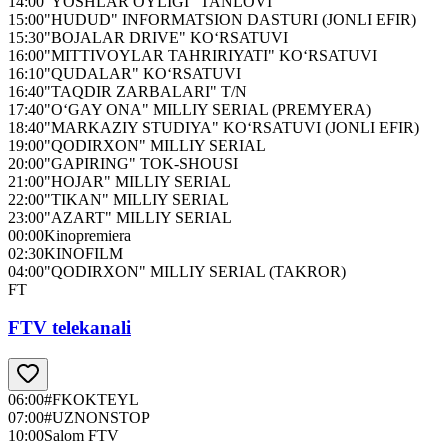
14:00
"YOSHLAR OYLIGI" TANLOVI
15:00
"HUDUD" INFORMATSION DASTURI (JONLI EFIR)
15:30
"BOJALAR DRIVE" KO‘RSATUVI
16:00
"MITTIVOYLAR TAHRIRIYATI" KO‘RSATUVI
16:10
"QUDALAR" KO‘RSATUVI
16:40
"TAQDIR ZARBALARI" T/N
17:40
"O‘GAY ONA" MILLIY SERIAL (PREMYERA)
18:40
"MARKAZIY STUDIYA" KO‘RSATUVI (JONLI EFIR)
19:00
"QODIRXON" MILLIY SERIAL
20:00
"GAPIRING" TOK-SHOUSI
21:00
"HOJAR" MILLIY SERIAL
22:00
"TIKAN" MILLIY SERIAL
23:00
"AZART" MILLIY SERIAL
00:00
Kinopremiera
02:30
KINOFILM
04:00
"QODIRXON" MILLIY SERIAL (TAKROR)
FT
FTV telekanali
06:00
#FKOKTEYL
07:00
#UZNONSTOP
10:00
Salom FTV