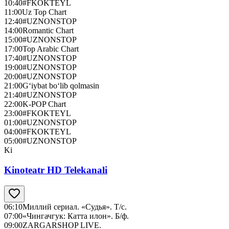
10:40
#FKOKTEYL
11:00
Uz Top Chart
12:40
#UZNONSTOP
14:00
Romantic Chart
15:00
#UZNONSTOP
17:00
Top Arabic Chart
17:40
#UZNONSTOP
19:00
#UZNONSTOP
20:00
#UZNONSTOP
21:00
G‘iybat bo‘lib qolmasin
21:40
#UZNONSTOP
22:00
K-POP Chart
23:00
#FKOKTEYL
01:00
#UZNONSTOP
04:00
#FKOKTEYL
05:00
#UZNONSTOP
Ki
Kinoteatr HD Telekanali
06:10
Миллий сериал. «Судья». Т/с.
07:00
«Чингачгук: Катта илон». Б/ф.
09:00
ZARGARSHOP LIVE.