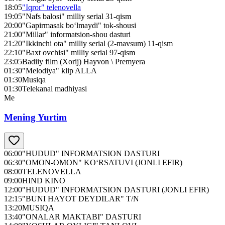
18:05
"Iqror" telenovella
19:05
"Nafs balosi" milliy serial 31-qism
20:00
"Gapirmasak bo‘lmaydi" tok-shousi
21:00
"Millar" informatsion-shou dasturi
21:20
"Ikkinchi ota" milliy serial (2-mavsum) 11-qism
22:10
"Baxt ovchisi" milliy serial 97-qism
23:05
Badiiy film (Xorij) Hayvon \ Premyera
01:30
"Melodiya" klip ALLA
01:30
Musiqa
01:30
Telekanal madhiyasi
Me
Mening Yurtim
06:00
"HUDUD" INFORMATSION DASTURI
06:30
"OMON-OMON" KO‘RSATUVI (JONLI EFIR)
08:00
TELENOVELLA
09:00
HIND KINO
12:00
"HUDUD" INFORMATSION DASTURI (JONLI EFIR)
12:15
"BUNI HAYOT DEYDILAR" T/N
13:20
MUSIQA
13:40
"ONALAR MAKTABI" DASTURI