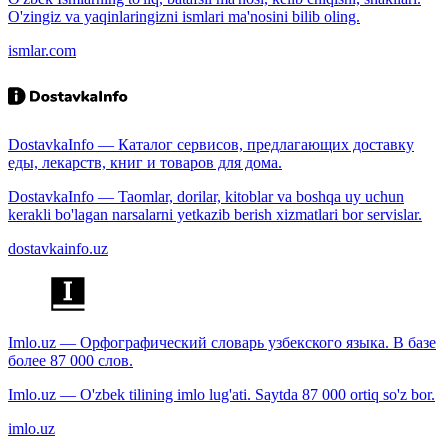
O'zingiz va yaqinlaringizni ismlari ma'nosini bilib oling.
ismlar.com
DostavkaInfo — Каталог сервисов, предлагающих доставку
еды, лекарств, книг и товаров для дома.
DostavkaInfo — Taomlar, dorilar, kitoblar va boshqa uy uchun
kerakli bo'lagan narsalarni yetkazib berish xizmatlari bor servislar.
dostavkainfo.uz
Imlo.uz — Орфографический словарь узбекского языка. В базе
более 87 000 слов.
Imlo.uz — O'zbek tilining imlo lug'ati. Saytda 87 000 ortiq so'z bor.
imlo.uz