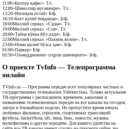
11:00
«Биллур қафас». Т/с.
12:00
«Шамоллар мусаввири». Т/с.
13:20
«Интиқом истаб» Б/ф.
16:10
«Бахт кулиб боққанда». Б/ф.
18:00
Миллий сериал. «Судья». Т/с.
19:00
Миллий сериал. «Соя». Т/с
20:00
«Табор кўкка йўл олди». Б/ф.
22:00
Миллий сериал. «Пахмоқ келин». Т/с.
23:00
«Нима қилиб бўлса ҳам». Б/ф.
01:00
«Паркер» Б/ф.
02:50
«Оловуддиннинг сеҳрли шамчироғи». Б/ф.
О проекте TvInfo — Телепрограмма
онлайн
TVinfo.uz — Программа передач всех популярных частных и
государственных телеканалов Узбекистана. Только актуальная
ТВ-программа с расписанием, временем, каналами и
названиями телевизионных передач на все каналы на сегодня,
завтра и ближайшую неделю. Не пропустите время начала
любимых фильмов, сериалов, спортивных трансляций
футбола, баскетбола, ufc, mma, бокс, новости, музыка,
мультфильмы и другие передачи. Для вашего удобства на
сайте все ТВ каналы имеют ссылку на просмотр online, вы