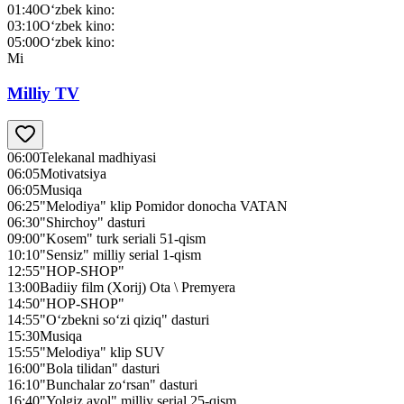
01:40
O‘zbek kino:
03:10
O‘zbek kino:
05:00
O‘zbek kino:
Mi
Milliy TV
06:00
Telekanal madhiyasi
06:05
Motivatsiya
06:05
Musiqa
06:25
"Melodiya" klip Pomidor donocha VATAN
06:30
"Shirchoy" dasturi
09:00
"Kosem" turk seriali 51-qism
10:10
"Sensiz" milliy serial 1-qism
12:55
"HOP-SHOP"
13:00
Badiiy film (Xorij) Ota \ Premyera
14:50
"HOP-SHOP"
14:55
"O‘zbekni so‘zi qiziq" dasturi
15:30
Musiqa
15:55
"Melodiya" klip SUV
16:00
"Bola tilidan" dasturi
16:10
"Bunchalar zo‘rsan" dasturi
16:40
"Yolgiz ayol" milliy serial 25-qism