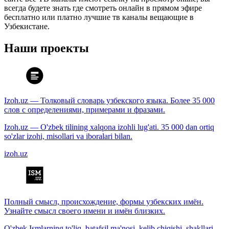
всегда будете знать где смотреть онлайн в прямом эфире
бесплатно или платно лучшие тв каналы вещающие в
Узбекистане.
Наши проекты
Izoh.uz — Толковый словарь узбекского языка. Более 35 000
слов с определениями, примерами и фразами.
Izoh.uz — O'zbek tilining xalqona izohli lug'ati. 35 000 dan ortiq
so'zlar izohi, misollari va iboralari bilan.
izoh.uz
Полный смысл, происхождение, формы узбекских имён.
Узнайте смысл своего имени и имён близких.
O'zbek Ismlarning to'liq, batafsil ma'nosi, kelib chiqishi, shakllari.