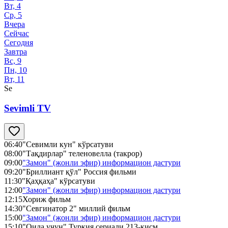
Вт, 4
Ср, 5
Вчера
Сейчас
Сегодня
Завтра
Вс, 9
Пн, 10
Вт, 11
Se
Sevimli TV
06:40
"Севимли кун" кўрсатуви
08:00
"Тақдирлар" теленовелла (такрор)
09:00
"Замон" (жонли эфир) информацион дастури
09:20
"Бриллиант қўл" Россия фильми
11:30
"Қаҳқаҳа" кўрсатуви
12:00
"Замон" (жонли эфир) информацион дастури
12:15
Хориж фильм
14:30
"Севгинатор 2" миллий фильм
15:00
"Замон" (жонли эфир) информацион дастури
15:10
"Оила учун" Туркия сериали 213-қисм