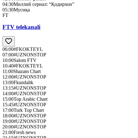
04:30
Миллий сериал: “Қодирхон”
05:30
Мусиқа
FT
FTV telekanali
06:00
#FKOKTEYL
07:00
#UZNONSTOP
10:00
Salom FTV
10:40
#FKOKTEYL
11:00
Shazam Chart
12:00
#UZNONSTOP
13:00
Fkundalik
13:15
#UZNONSTOP
14:00
#UZNONSTOP
15:00
Top Arabic Chart
15:45
#UZNONSTOP
17:00
Turk Top Chart
18:00
#UZNONSTOP
19:00
#UZNONSTOP
20:00
#UZNONSTOP
21:00
Fresh news
21:15
#UZNONSTOP