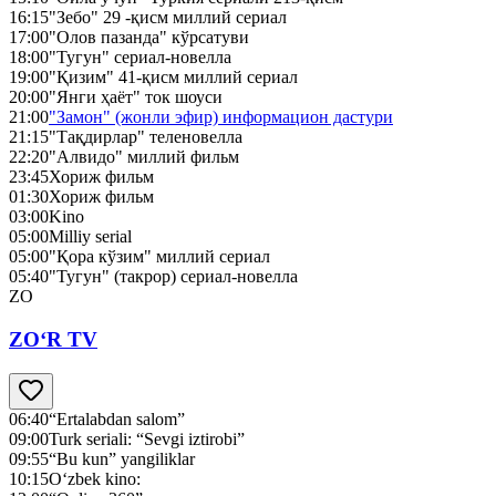
16:15
"Зебо" 29 -қисм миллий сериал
17:00
"Олов пазанда" кўрсатуви
18:00
"Тугун" сериал-новелла
19:00
"Қизим" 41-қисм миллий сериал
20:00
"Янги ҳаёт" ток шоуси
21:00
"Замон" (жонли эфир) информацион дастури
21:15
"Тақдирлар" теленовелла
22:20
"Алвидо" миллий фильм
23:45
Хориж фильм
01:30
Хориж фильм
03:00
Kino
05:00
Milliy serial
05:00
"Қора кўзим" миллий сериал
05:40
"Тугун" (такрор) сериал-новелла
ZO
ZO‘R TV
06:40
“Ertalabdan salom”
09:00
Turk seriali: “Sevgi iztirobi”
09:55
“Bu kun” yangiliklar
10:15
O‘zbek kino: