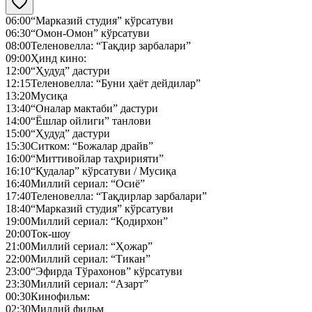
06:00
“Марказий студия” кўрсатуви
06:30
“Омон-Омон” кўрсатуви
08:00
Теленовелла: “Тақдир зарбалари”
09:00
Ҳинд кино:
12:00
“Ҳудуд” дастури
12:15
Теленовелла: “Буни ҳаёт дейдилар”
13:20
Мусиқа
13:40
“Оналар мактаби” дастури
14:00
“Ёшлар ойлиги” танлови
15:00
“Ҳудуд” дастури
15:30
Ситком: “Божалар драйв”
16:00
“Миттивойлар таҳририяти”
16:10
“Қудалар” кўрсатуви / Мусиқа
16:40
Миллий сериал: “Осиё”
17:40
Теленовелла: “Тақдирлар зарбалари”
18:40
“Марказий студия” кўрсатуви
19:00
Миллий сериал: “Қодирхон”
20:00
Ток-шоу
21:00
Миллий сериал: “Ҳожар”
22:00
Миллий сериал: “Тикан”
23:00
“Эфирда Тўрахонов” кўрсатуви
23:30
Миллий сериал: “Азарт”
00:30
Кинофильм:
02:30
Миллий фильм