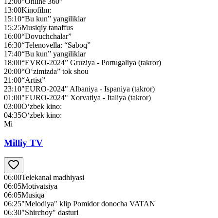
12:00
“Online 360”
13:00
Kinofilm:
15:10
“Bu kun” yangiliklar
15:25
Musiqiy tanaffus
16:00
“Dovuchchalar”
16:30
“Telenovella: “Saboq”
17:40
“Bu kun” yangiliklar
18:00
“EVRO-2024” Gruziya - Portugaliya (takror)
20:00
“O‘zimizda” tok shou
21:00
“Artist”
23:10
"EURO-2024" Albaniya - Ispaniya (takror)
01:00
"EURO-2024" Xorvatiya - Italiya (takror)
03:00
O‘zbek kino:
04:35
O‘zbek kino:
Mi
Milliy TV
06:00
Telekanal madhiyasi
06:05
Motivatsiya
06:05
Musiqa
06:25
"Melodiya" klip Pomidor donocha VATAN
06:30
"Shirchoy" dasturi