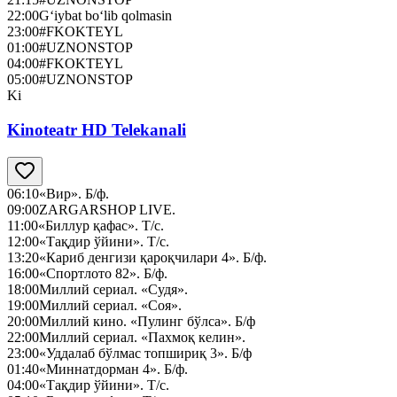
22:00
G‘iybat bo‘lib qolmasin
23:00
#FKOKTEYL
01:00
#UZNONSTOP
04:00
#FKOKTEYL
05:00
#UZNONSTOP
Ki
Kinoteatr HD Telekanali
06:10
«Вир». Б/ф.
09:00
ZARGARSHOP LIVE.
11:00
«Биллур қафас». Т/с.
12:00
«Тақдир ўйини». Т/с.
13:20
«Кариб денгизи қароқчилари 4». Б/ф.
16:00
«Спортлото 82». Б/ф.
18:00
Миллий сериал. «Судя».
19:00
Миллий сериал. «Соя».
20:00
Миллий кино. «Пулинг бўлса». Б/ф
22:00
Миллий сериал. «Пахмоқ келин».
23:00
«Уддалаб бўлмас топшириқ 3». Б/ф
01:40
«Миннатдорман 4». Б/ф.
04:00
«Тақдир ўйини». Т/с.