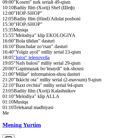
09:00
"Kosem" turk seriali 49-qism
10:10
Badiiy film (Xorij) Shef (Шеф)
12:00
"HOP-SHOP"
12:05
Badiiy film (Hind) Adolat posboni
15:30
"HOP-SHOP"
15:35
Musiqa
15:55
"Melodiya" klip EKOLOGIYA
16:00
"Bola tilidan" dasturi
16:10
"Bunchalar zo‘rsan" dasturi
16:40
"Yolgiz ayol" milliy serial 23-qism
18:05
"Iqror" telenovella
19:05
"Nafs balosi" milliy serial 29-qism
20:00
"Gapirmasak bo‘lmaydi" tok-shousi
21:00
"Millar" informatsion-shou dasturi
21:20
"Ikkichi ota" milliy serial (2-mavsum) 9-qism
22:10
"Baxt ovchisi" milliy serial 94-qism
23:05
Badiiy film (Xorij) Kalashnikov
01:10
"Melodiya" klip ALLA
01:10
Musiqa
01:10
Telekanal madhiyasi
Me
Mening Yurtim