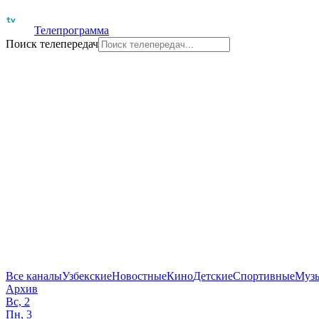
Телепрограмма
Поиск телепередач
Все каналы
Узбекские
Новостные
Кино
Детские
Спортивные
Муз
Архив
Вс, 2
Пн, 3