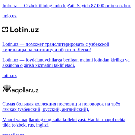
Imlo.uz — O'zbek tilining imlo lug'ati. Saytda 87 000 ortiq so'z bor.
imlo.uz
Lotin.uz — поможет транслитерировать с узбекской
кириллицы на латиницу и обратно. Легко!
Lotin.uz — foydalanuvchilarga berilgan matnni lotindan kirillga va
aksincha o'girish xizmatini taklif etadi.
lotin.uz
Самая большая коллекция пословиц и поговорок на трёх
языках (узбекский, русский, английский).
Maqol va naqllarning eng katta kolleksiyasi. Har bir maqol uchta
tilda (o'zbek, rus, ingliz).