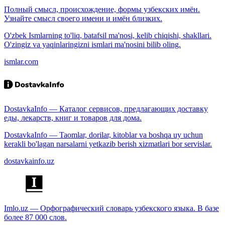
Полный смысл, происхождение, формы узбекских имён.
Узнайте смысл своего имени и имён близких.
O'zbek Ismlarning to'liq, batafsil ma'nosi, kelib chiqishi, shakllari.
O'zingiz va yaqinlaringizni ismlari ma'nosini bilib oling.
ismlar.com
DostavkaInfo — Каталог сервисов, предлагающих доставку
еды, лекарств, книг и товаров для дома.
DostavkaInfo — Taomlar, dorilar, kitoblar va boshqa uy uchun
kerakli bo'lagan narsalarni yetkazib berish xizmatlari bor servislar.
dostavkainfo.uz
Imlo.uz — Орфографический словарь узбекского языка. В базе
более 87 000 слов.