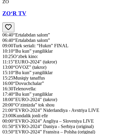
ZO
ZO‘R TV
06:40
“Ertalabdan salom”
06:40
“Ertalabdan salom”
09:00
Turk seriali: “Hukm” FINAL
10:10
“Bu kun” yangiliklar
10:25
O‘zbek kino:
11:15
"EURO-2024" (takror)
13:00
“OVOZ” (takror)
15:10
“Bu kun” yangiliklar
15:25
Musiqiy tanaffus
16:00
“Dovuchchalar”
16:30
Telenovella:
17:40
“Bu kun” yangiliklar
18:00
"EURO-2024" (takror)
20:00
“O‘zimizda” tok shou
21:00
“EVRO-2024” Niderlandiya - Avstriya LIVE
23:00
Kundalik jonli efir
00:00
“EVRO-2024” Angliya – Sloveniya LIVE
01:50
“EVRO-2024” Daniya - Serbiya (original)
03:50
“EVRO-2024” Fransiya – Polsha (original)