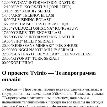
12:00
"OVOZA" INFORMATSION DASTURI
12:10
"SEYF" KO‘RSATUVI (JONLI EFIR)
13:10
"IRIS" XORIJIY SERIAL
14:45
"AKS" TELENOVELLASI
16:00
"BUVISINING BOLASI"
16:20
"KISH MISH" DASTURI /MUSIQA
16:35
"YULDUZLI OSHXONA" KO‘RSATUVI
17:30
"O‘ZIMIZ" TELENOVELLASI
18:25
"OVOZA" INFORMATSION DASTURI
19:00
"ISHQ" MILLIY SERIALI
20:00
"RENESSANS MINBARI" TOK-SHOUSI
21:00
"SO‘NGGI NAJOT" MILLIY SERIALI
22:00
"BUNI HAYOT DEYDILAR" TELENOVELLASI
23:00
"XIYONAT" TURK SERIALI
00:00
XORIJ FILMI
О проекте TvInfo — Телепрограмма
онлайн
TVinfo.uz — Программа передач всех популярных частных и
государственных телеканалов Узбекистана. Только актуальная
ТВ-программа с расписанием, временем, каналами и
названиями телевизионных передач на все каналы на сегодня,
завтра и ближайшую неделю. Не пропустите время начала