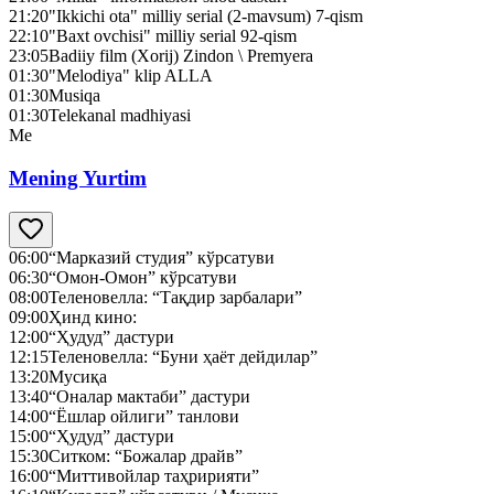
21:20
"Ikkichi ota" milliy serial (2-mavsum) 7-qism
22:10
"Baxt ovchisi" milliy serial 92-qism
23:05
Badiiy film (Xorij) Zindon \ Premyera
01:30
"Melodiya" klip ALLA
01:30
Musiqa
01:30
Telekanal madhiyasi
Me
Mening Yurtim
06:00
“Марказий студия” кўрсатуви
06:30
“Омон-Омон” кўрсатуви
08:00
Теленовелла: “Тақдир зарбалари”
09:00
Ҳинд кино:
12:00
“Ҳудуд” дастури
12:15
Теленовелла: “Буни ҳаёт дейдилар”
13:20
Мусиқа
13:40
“Оналар мактаби” дастури
14:00
“Ёшлар ойлиги” танлови
15:00
“Ҳудуд” дастури
15:30
Ситком: “Божалар драйв”
16:00
“Миттивойлар таҳририяти”