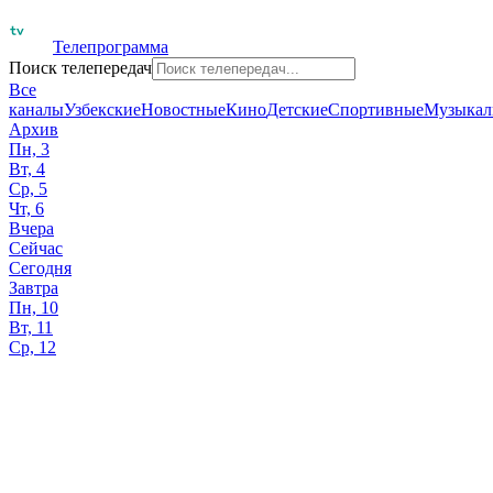
Телепрограмма
Поиск телепередач
Все
каналы
Узбекские
Новостные
Кино
Детские
Спортивные
Музыкал
Архив
Пн, 3
Вт, 4
Ср, 5
Чт, 6
Вчера
Сейчас
Сегодня
Завтра
Пн, 10
Вт, 11
Ср, 12