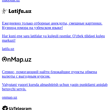
maqollar.uz
Ежедневно только отборные анекдоты, смешные картинки.
Кузница юмора на узбекском языке!
Har kuni eng sara latifalar va kulguli rasmlar. O'zbek tilidagi kulgu
markazi!
latifa.uz
Сервис, помогающий найти ближайшие пункты обмена
валюты с выгодным курсом.
Valyutani yuqori kursda almashtirish uchun yaqin punktlarni aniqlab
beruvchi servis.
onmap.uz