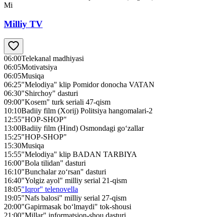
Mi
Milliy TV
06:00
Telekanal madhiyasi
06:05
Motivatsiya
06:05
Musiqa
06:25
"Melodiya" klip Pomidor donocha VATAN
06:30
"Shirchoy" dasturi
09:00
"Kosem" turk seriali 47-qism
10:10
Badiiy film (Xorij) Politsiya hangomalari-2
12:55
"HOP-SHOP"
13:00
Badiiy film (Hind) Osmondagi go‘zallar
15:25
"HOP-SHOP"
15:30
Musiqa
15:55
"Melodiya" klip BADAN TARBIYA
16:00
"Bola tilidan" dasturi
16:10
"Bunchalar zo‘rsan" dasturi
16:40
"Yolgiz ayol" milliy serial 21-qism
18:05
"Iqror" telenovella
19:05
"Nafs balosi" milliy serial 27-qism
20:00
"Gapirmasak bo‘lmaydi" tok-shousi
21:00
"Millar" informatsion-shou dasturi