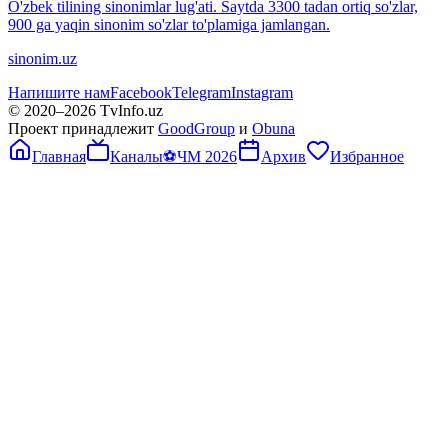
O'zbek tilining sinonimlar lug'ati. Saytda 3300 tadan ortiq so'zlar,
900 ga yaqin sinonim so'zlar to'plamiga jamlangan.
sinonim.uz
Напишите нам
Facebook
Telegram
Instagram
© 2020–
2026
TvInfo.uz
Проект принадлежит
GoodGroup
и
Obuna
Главная
Каналы
⚽
ЧМ 2026
Архив
Избранное