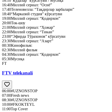
16:10
“Қудалар” кўрсатуви / Мусиқа
16:40
Миллий сериал: “Осиё”
17:40
Теленовелла: “Тақдирлар зарбалари”
18:40
“Марказий студия” кўрсатуви
19:00
Миллий сериал: “Қодирхон”
20:00
Ток-шоу
21:00
Миллий сериал: “Ҳожар”
22:00
Миллий сериал: “Тикан”
23:00
“Эфирда Тўрахонов” кўрсатуви
23:30
Миллий сериал: “Азарт”
00:30
Кинофильм:
02:30
Миллий фильм
04:30
Миллий сериал: “Қодирхон”
05:30
Мусиқа
FT
FTV telekanali
06:00
#UZNONSTOP
07:00
Fresh news
08:30
#UZNONSTOP
10:00
#FKOKTEYL
11:00
Top Cover