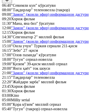
06:40
"Севимли кун" кўрсатуви
08:00
"Тақдирлар" теленовелла (такрор)
09:00
"Замон" (жонли эфир) информацион дастури
09:20
Хориж фильм
11:30
"Мана, яна биз" ўрсатуви
12:00
"Замон" (жонли эфир) информацион дастури
12:15
Хориж фильм
14:30
"Севгинатор 2" миллий фильм
15:00
"Замон" (жонли эфир) информацион дастури
15:10
"Оила учун" Туркия сериали 211-қисм
16:15
"Зебо" 27 -қисм
17:00
"Олов пазанда" кўрсатуви
18:00
"Тугун" сериал-новелла
19:00
"Қизим" 39-қисм миллий сериал
20:00
"Янги ҳаёт" ток шоуси
21:00
"Замон" (жонли эфир) информацион дастури
21:15
"Тақдирлар" теленовелла
22:20
"Жайдари зарба" миллий фильм
23:45
Хориж фильм
01:30
Хориж фильм
03:00
Kino
05:00
Milliy serial
05:00
"Қора кўзим" миллий сериал
05:40
"Тугун" (такрор) сериал-новелла