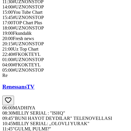
11:30
#UZNONSTOP
14:00
#UZNONSTOP
15:00
You Tube Chart
15:45
#UZNONSTOP
17:00
TOP Chart Plus
18:00
#UZNONSTOP
19:00
Fkundalik
20:00
Fresh news
20:15
#UZNONSTOP
21:00
Uz Top Chart
22:40
#FKOKTEYL
01:00
#UZNONSTOP
04:00
#FKOKTEYL
05:00
#UZNONSTOP
Re
RenessansTV
06:00
MADHIYA
08:30
MILLIY SERIAL : "ISHQ"
09:45
"BUNI HAYOT DEYDILAR" TELENOVELLASI
10:45
MILLIY SERIAL: ,,OLOVLI YURAK"
11:45
"GULMI, PULMI?"