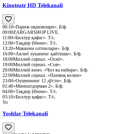
Kinoteatr HD Telekanali
06:10
«Париж оқшомлари». Б/ф.
09:00
ZARGARSHOP LIVE.
11:00
«Биллур қафас». Т/с.
12:00
«Тақдир ўйини». Т/с.
13:20
«Маккени олтинлари». Б/ф.
16:00
«Авлиё луканинг қайтиши». Б/ф.
18:00
Миллий сериал. «Осиё».
19:00
Миллий сериал. «Соя».
20:00
Миллий кино. «Чол ва набира». Б/ф.
22:00
Миллий сериал. «Пахмоқ келин»
23:00
«Оушеннинг 12 дўсти». Б/ф.
01:40
«Миннатдорман 2». Б/ф.
04:00
«Тақдир ўйини». Т/с.
05:10
«Биллур қафас». Т/с.
Yo
Yoshlar Telekanali