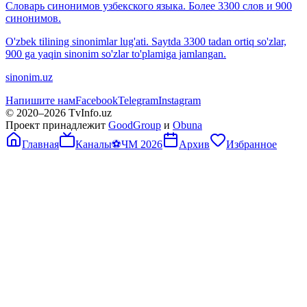
Словарь синонимов узбекского языка. Более 3300 слов и 900
синонимов.
O'zbek tilining sinonimlar lug'ati. Saytda 3300 tadan ortiq so'zlar,
900 ga yaqin sinonim so'zlar to'plamiga jamlangan.
sinonim.uz
Напишите нам
Facebook
Telegram
Instagram
© 2020–
2026
TvInfo.uz
Проект принадлежит
GoodGroup
и
Obuna
Главная
Каналы
⚽
ЧМ 2026
Архив
Избранное