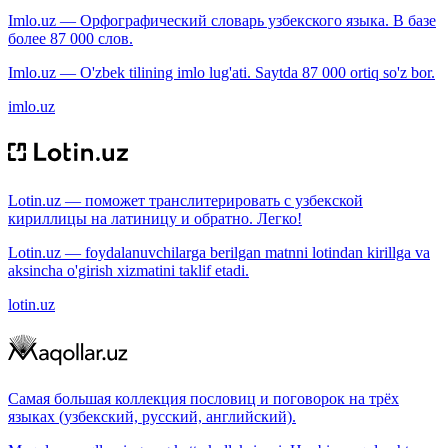
Imlo.uz — Орфографический словарь узбекского языка. В базе
более 87 000 слов.
Imlo.uz — O'zbek tilining imlo lug'ati. Saytda 87 000 ortiq so'z bor.
imlo.uz
Lotin.uz — поможет транслитерировать с узбекской
кириллицы на латиницу и обратно. Легко!
Lotin.uz — foydalanuvchilarga berilgan matnni lotindan kirillga va
aksincha o'girish xizmatini taklif etadi.
lotin.uz
Самая большая коллекция пословиц и поговорок на трёх
языках (узбекский, русский, английский).