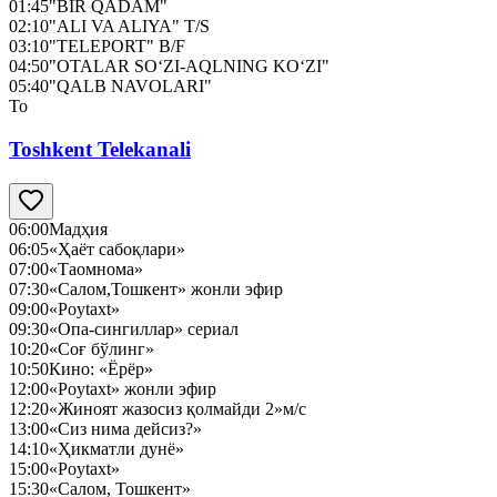
01:45
"BIR QADAM"
02:10
"ALI VA ALIYA" T/S
03:10
"TELEPORT" B/F
04:50
"OTALAR SO‘ZI-AQLNING KO‘ZI"
05:40
"QALB NAVOLARI"
To
Toshkent Telekanali
06:00
Мадҳия
06:05
«Ҳаёт сабоқлари»
07:00
«Таомнома»
07:30
«Салом,Тошкент» жонли эфир
09:00
«Poytaxt»
09:30
«Опа-сингиллар» сериал
10:20
«Соғ бўлинг»
10:50
Кино: «Ёрёр»
12:00
«Poytaxt» жонли эфир
12:20
«Жиноят жазосиз қолмайди 2»м/с
13:00
«Сиз нима дейсиз?»
14:10
«Ҳикматли дунё»
15:00
«Poytaxt»
15:30
«Салом, Тошкент»