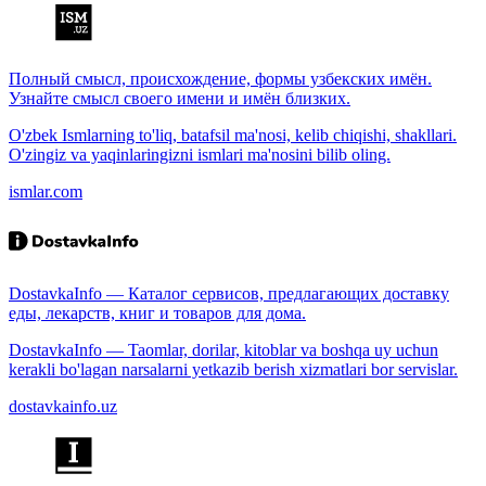
Полный смысл, происхождение, формы узбекских имён.
Узнайте смысл своего имени и имён близких.
O'zbek Ismlarning to'liq, batafsil ma'nosi, kelib chiqishi, shakllari.
O'zingiz va yaqinlaringizni ismlari ma'nosini bilib oling.
ismlar.com
DostavkaInfo — Каталог сервисов, предлагающих доставку
еды, лекарств, книг и товаров для дома.
DostavkaInfo — Taomlar, dorilar, kitoblar va boshqa uy uchun
kerakli bo'lagan narsalarni yetkazib berish xizmatlari bor servislar.
dostavkainfo.uz