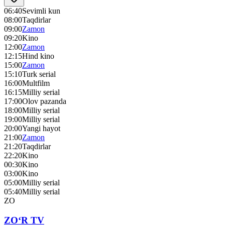
06:40
Sevimli kun
08:00
Taqdirlar
09:00
Zamon
09:20
Kino
12:00
Zamon
12:15
Hind kino
15:00
Zamon
15:10
Turk serial
16:00
Multfilm
16:15
Milliy serial
17:00
Olov pazanda
18:00
Milliy serial
19:00
Milliy serial
20:00
Yangi hayot
21:00
Zamon
21:20
Taqdirlar
22:20
Kino
00:30
Kino
03:00
Kino
05:00
Milliy serial
05:40
Milliy serial
ZO
ZO‘R TV