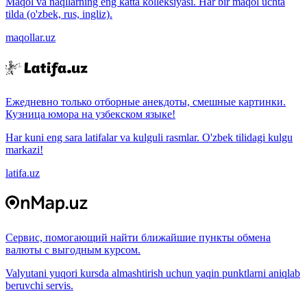
Maqol va naqllarning eng katta kolleksiyasi. Har bir maqol uchta
tilda (o'zbek, rus, ingliz).
maqollar.uz
Ежедневно только отборные анекдоты, смешные картинки.
Кузница юмора на узбекском языке!
Har kuni eng sara latifalar va kulguli rasmlar. O'zbek tilidagi kulgu
markazi!
latifa.uz
Сервис, помогающий найти ближайшие пункты обмена
валюты с выгодным курсом.
Valyutani yuqori kursda almashtirish uchun yaqin punktlarni aniqlab
beruvchi servis.