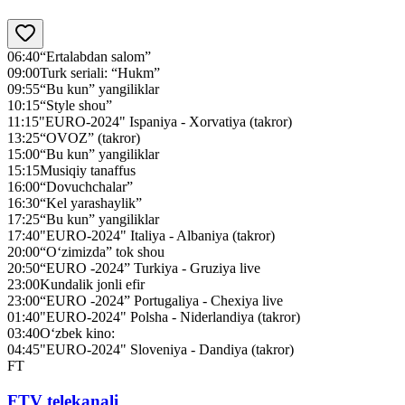
06:40
“Ertalabdan salom”
09:00
Turk seriali: “Hukm”
09:55
“Bu kun” yangiliklar
10:15
“Style shou”
11:15
"EURO-2024" Ispaniya - Xorvatiya (takror)
13:25
“OVOZ” (takror)
15:00
“Bu kun” yangiliklar
15:15
Musiqiy tanaffus
16:00
“Dovuchchalar”
16:30
“Kel yarashaylik”
17:25
“Bu kun” yangiliklar
17:40
"EURO-2024" Italiya - Albaniya (takror)
20:00
“O‘zimizda” tok shou
20:50
“EURO -2024” Turkiya - Gruziya live
23:00
Kundalik jonli efir
23:00
“EURO -2024” Portugaliya - Chexiya live
01:40
"EURO-2024" Polsha - Niderlandiya (takror)
03:40
O‘zbek kino:
04:45
"EURO-2024" Sloveniya - Dandiya (takror)
FT
FTV telekanali