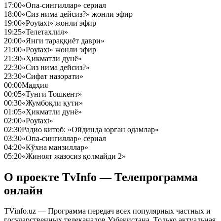
17:00
«Опа-сингиллар» сериал
18:00
«Сиз нима дейсиз?» жонли эфир
19:00
«Poytaxt» жонли эфир
19:25
«Телетахлил»
20:00
«Янги тараққиёт даври»
21:00
«Poytaxt» жонли эфир
21:30
«Ҳикматли дунё»
22:30
«Сиз нима дейсиз?»
23:30
«Сифат назорати»
00:00
Мадҳия
00:05
«Тунги Тошкент»
00:30
«Жумбоқли қути»
01:05
«Ҳикматли дунё»
02:00
«Poytaxt»
02:30
Радио китоб: «Ойдинда юрган одамлар»
03:30
«Опа-сингиллар» сериал
04:20
«Кўхна манзиллар»
05:20
«Жиноят жазосиз қолмайди 2»
О проекте TvInfo — Телепрограмма
онлайн
TVinfo.uz — Программа передач всех популярных частных и
государственных телеканалов Узбекистана. Только актуальная