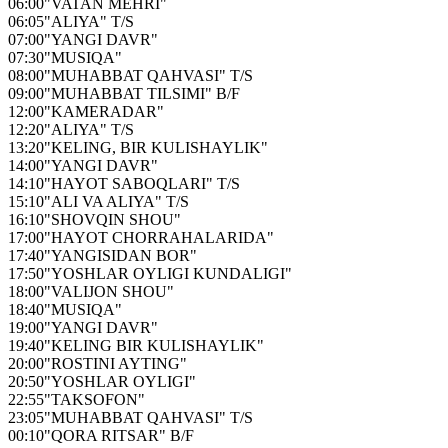
06:00
"VATAN MEHRI"
06:05
"ALIYA" T/S
07:00
"YANGI DAVR"
07:30
"MUSIQA"
08:00
"MUHABBAT QAHVASI" T/S
09:00
"MUHABBAT TILSIMI" B/F
12:00
"KAMERADAR"
12:20
"ALIYA" T/S
13:20
"KELING, BIR KULISHAYLIK"
14:00
"YANGI DAVR"
14:10
"HAYOT SABOQLARI" T/S
15:10
"ALI VA ALIYA" T/S
16:10
"SHOVQIN SHOU"
17:00
"HAYOT CHORRAHALARIDA"
17:40
"YANGISIDAN BOR"
17:50
"YOSHLAR OYLIGI KUNDALIGI"
18:00
"VALIJON SHOU"
18:40
"MUSIQA"
19:00
"YANGI DAVR"
19:40
"KELING BIR KULISHAYLIK"
20:00
"ROSTINI AYTING"
20:50
"YOSHLAR OYLIGI"
22:55
"TAKSOFON"
23:05
"MUHABBAT QAHVASI" T/S
00:10
"QORA RITSAR" B/F