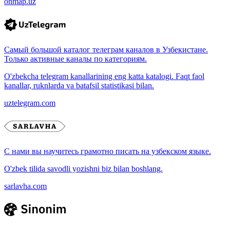
onmap.uz
Самый большой каталог телеграм каналов в Узбекистане.
Только активные каналы по категориям.
O'zbekcha telegram kanallarining eng katta katalogi. Faqt faol
kanallar, ruknlarda va batafsil statistikasi bilan.
uztelegram.com
С нами вы научитесь грамотно писать на узбекском языке.
O'zbek tilida savodli yozishni biz bilan boshlang.
sarlavha.com