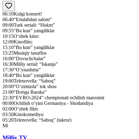
06:10
Kulgi konsert!
06:40
“Ertalabdan salom”
09:00
Turk seriali: “Hukm”
09:55
“Bu kun” yangiliklar
10:15
O‘zbek kino:
12:00
Kinofilm:
15:10
“Bu kun” yangiliklar
15:25
Musiqiy tanaffus
16:00
“Dovuchchalar”
16:30
Milliy serial: “Iskanja”
17:30
“O‘ynashma”
18:40
“Bu kun” yangiliklar
19:00
Telenovella: “Saboq”
20:00
“O‘zimizda” tok shou
21:00
“Boriga Baraka”
22:30
“EVRO-2024” chempionati ochilish marosimi
00:00
Оchilish o‘yini Germaniya - Shotlandiya
02:00
O‘zbek film:
03:50
Kinokomediya:
05:20
Telenovella: “Saboq” (takror)
Mi
Milliy TV