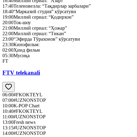
16:40
Миллий сериал: “Азарт”
17:40
Теленовелла: “Тақдирлар зарбалари”
18:40
“Марказий студия” кўрсатуви
19:00
Миллий сериал: “Қодирхон”
20:00
Ток-шоу
21:00
Миллий сериал: “Ҳожар”
22:00
Миллий сериал: “Тикан”
23:00
“Эфирда Тўрахонов” кўрсатуви
23:30
Кинофильм:
02:00
Ҳинд фильм
05:30
Мусиқа
FT
FTV telekanali
06:00
#FKOKTEYL
07:00
#UZNONSTOP
10:00
K-POP Chart
10:40
#FKOKTEYL
11:00
#UZNONSTOP
13:00
Fresh news
13:15
#UZNONSTOP
14:00
#UZNONSTOP