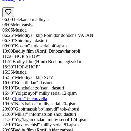
06:00
Telekanal madhiyasi
06:05
Motivatsiya
06:05
Musiqa
06:25
"Melodiya" klip Pomidor donocha VATAN
06:30
"Shirchoy" dasturi
09:00
"Kosem" turk seriali 40-qism
10:00
Badiiy film (Xorij) Dinozavrlar oroli
11:50
"HOP-SHOP"
11:55
Badiiy film (Hind) Bechora egizaklar
15:30
"HOP-SHOP"
15:35
Musiqa
15:55
"Melodiya" klip SUV
16:00
"Bola tilidan" dasturi
16:10
"Bunchalar zo‘rsan" dasturi
16:40
"Yolgiz ayol" milliy serial 12-qism
18:05
"Iqror" telenovella
19:05
"Nafs balosi" milliy serial 20-qism
20:00
"Gapirmasak bo‘lmaydi" tok-shousi
21:00
"Millar" informatsion-shou dasturi
21:20
"Yig‘lagan qizlar" milliy serial 124-qism
22:10
"Baxt ovchisi" milliy serial 81-qism
23:05
Badiiy film (Xorij) Ajdar zarbasi