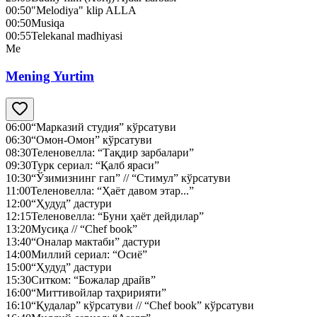
00:50
"Melodiya" klip ALLA
00:50
Musiqa
00:55
Telekanal madhiyasi
Me
Mening Yurtim
06:00
“Марказий студия” кўрсатуви
06:30
“Омон-Омон” кўрсатуви
08:30
Теленовелла: “Тақдир зарбалари”
09:30
Турк сериал: “Қалб яраси”
10:30
“Ўзимизнинг гап” // “Стимул” кўрсатуви
11:00
Теленовелла: “Ҳаёт давом этар...”
12:00
“Ҳудуд” дастури
12:15
Теленовелла: “Буни ҳаёт дейдилар”
13:20
Мусиқа // “Chef book”
13:40
“Оналар мактаби” дастури
14:00
Миллий сериал: “Осиё”
15:00
“Ҳудуд” дастури
15:30
Ситком: “Божалар драйв”
16:00
“Миттивойлар таҳририяти”
16:10
“Қудалар” кўрсатуви // “Chef book” кўрсатуви