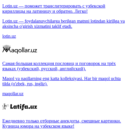
Lotin.uz — поможет транслитерировать с узбекской
кириллицы на латиницу и обратно. Легко!
Lotin.uz — foydalanuvchilarga berilgan matnni lotindan kirillga va
aksincha o'girish xizmatini taklif etadi.
lotin.uz
Самая большая коллекция пословиц и поговорок на трёх
языках (узбекский, русский, английский).
Maqol va naqllarning eng katta kolleksiyasi. Har bir maqol uchta
tilda (o'zbek, rus, ingliz).
maqollar.uz
Ежедневно только отборные анекдоты, смешные картинки.
Кузница юмора на узбекском языке!