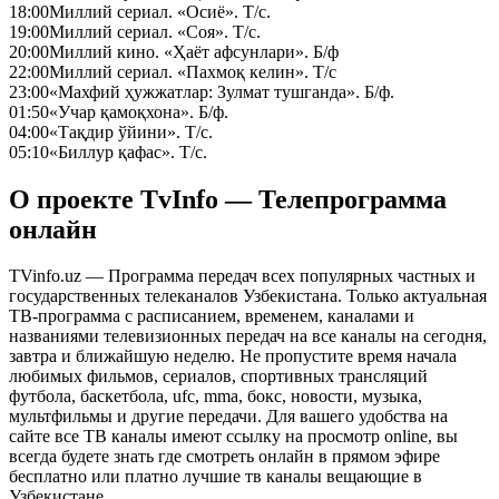
18:00
Миллий сериал. «Осиё». Т/с.
19:00
Миллий сериал. «Соя». Т/с.
20:00
Миллий кино. «Ҳаёт афсунлари». Б/ф
22:00
Миллий сериал. «Пахмоқ келин». Т/с
23:00
«Махфий ҳужжатлар: Зулмат тушганда». Б/ф.
01:50
«Учар қамоқхона». Б/ф.
04:00
«Тақдир ўйини». Т/с.
05:10
«Биллур қафас». Т/с.
О проекте TvInfo — Телепрограмма
онлайн
TVinfo.uz — Программа передач всех популярных частных и
государственных телеканалов Узбекистана. Только актуальная
ТВ-программа с расписанием, временем, каналами и
названиями телевизионных передач на все каналы на сегодня,
завтра и ближайшую неделю. Не пропустите время начала
любимых фильмов, сериалов, спортивных трансляций
футбола, баскетбола, ufc, mma, бокс, новости, музыка,
мультфильмы и другие передачи. Для вашего удобства на
сайте все ТВ каналы имеют ссылку на просмотр online, вы
всегда будете знать где смотреть онлайн в прямом эфире
бесплатно или платно лучшие тв каналы вещающие в
Узбекистане.