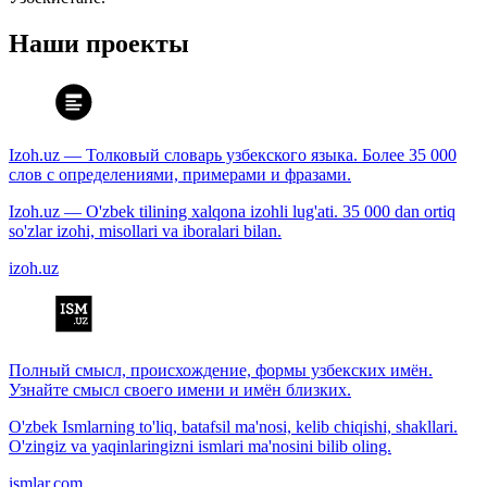
Наши проекты
Izoh.uz — Толковый словарь узбекского языка. Более 35 000
слов с определениями, примерами и фразами.
Izoh.uz — O'zbek tilining xalqona izohli lug'ati. 35 000 dan ortiq
so'zlar izohi, misollari va iboralari bilan.
izoh.uz
Полный смысл, происхождение, формы узбекских имён.
Узнайте смысл своего имени и имён близких.
O'zbek Ismlarning to'liq, batafsil ma'nosi, kelib chiqishi, shakllari.
O'zingiz va yaqinlaringizni ismlari ma'nosini bilib oling.
ismlar.com