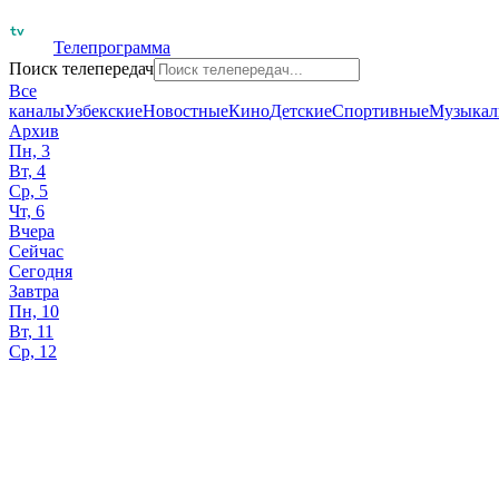
Телепрограмма
Поиск телепередач
Все
каналы
Узбекские
Новостные
Кино
Детские
Спортивные
Музыкал
Архив
Пн, 3
Вт, 4
Ср, 5
Чт, 6
Вчера
Сейчас
Сегодня
Завтра
Пн, 10
Вт, 11
Ср, 12