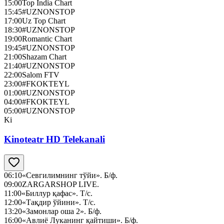
15:00
Top India Chart
15:45
#UZNONSTOP
17:00
Uz Top Chart
18:30
#UZNONSTOP
19:00
Romantic Chart
19:45
#UZNONSTOP
21:00
Shazam Chart
21:40
#UZNONSTOP
22:00
Salom FTV
23:00
#FKOKTEYL
01:00
#UZNONSTOP
04:00
#FKOKTEYL
05:00
#UZNONSTOP
Ki
Kinoteatr HD Telekanali
06:10
«Севгилимнинг тўйи». Б/ф.
09:00
ZARGARSHOP LIVE.
11:00
«Биллур қафас». Т/с.
12:00
«Тақдир ўйини». Т/с.
13:20
«Замонлар оша 2». Б/ф.
16:00
«Авлиё Луканинг қайтиши». Б/ф.