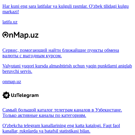
Har kuni eng sara latifalar va kulguli rasmlar. O'zbek tilidagi kulgu
markazi!
latifa.uz
Сервис, помогающий найти ближайшие пункты обмена
валюты с выгодным курсом.
Valyutani yuqori kursda almashtirish uchun yaqin punktlarni aniqlab
beruvchi servis.
onmap.uz
Самый большой каталог телеграм каналов в Узбекистане.
Только активные каналы по категориям.
O'zbekcha telegram kanallarining eng katta katalogi. Faqt faol
kanallar, ruknlarda va batafsil statistikasi bilan.