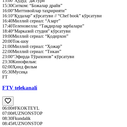
15:00
“Ҳудуд” дастури
15:30
Ситком: “Божалар драйв”
16:00
“Миттивойлар таҳририяти”
16:10
“Қудалар” кўрсатуви // “Chef book” кўрсатуви
16:40
Миллий сериал: “Азарт”
17:40
Теленовелла: “Тақдирлар зарбалари”
18:40
“Марказий студия” кўрсатуви
19:00
Миллий сериал: “Қодирхон”
20:00
Ток-шоу
21:00
Миллий сериал: “Ҳожар”
22:00
Миллий сериал: “Тикан”
23:00
“Эфирда Тўрахонов” кўрсатуви
23:30
Кинофильм:
02:00
Ҳинд фильм
05:30
Мусиқа
FT
FTV telekanali
06:00
#FKOKTEYL
07:00
#UZNONSTOP
08:30
Fkundalik
08:45
#UZNONSTOP