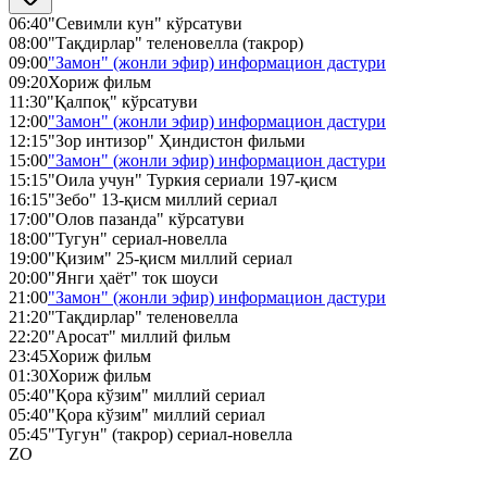
06:40
"Севимли кун" кўрсатуви
08:00
"Тақдирлар" теленовелла (такрор)
09:00
"Замон" (жонли эфир) информацион дастури
09:20
Хориж фильм
11:30
"Қалпоқ" кўрсатуви
12:00
"Замон" (жонли эфир) информацион дастури
12:15
"Зор интизор" Ҳиндистон фильми
15:00
"Замон" (жонли эфир) информацион дастури
15:15
"Оила учун" Туркия сериали 197-қисм
16:15
"Зебо" 13-қисм миллий сериал
17:00
"Олов пазанда" кўрсатуви
18:00
"Тугун" сериал-новелла
19:00
"Қизим" 25-қисм миллий сериал
20:00
"Янги ҳаёт" ток шоуси
21:00
"Замон" (жонли эфир) информацион дастури
21:20
"Тақдирлар" теленовелла
22:20
"Аросат" миллий фильм
23:45
Хориж фильм
01:30
Хориж фильм
05:40
"Қора кўзим" миллий сериал
05:40
"Қора кўзим" миллий сериал
05:45
"Тугун" (такрор) сериал-новелла
ZO