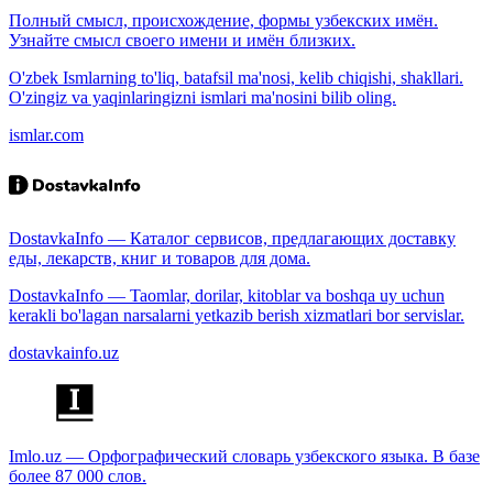
Полный смысл, происхождение, формы узбекских имён.
Узнайте смысл своего имени и имён близких.
O'zbek Ismlarning to'liq, batafsil ma'nosi, kelib chiqishi, shakllari.
O'zingiz va yaqinlaringizni ismlari ma'nosini bilib oling.
ismlar.com
DostavkaInfo — Каталог сервисов, предлагающих доставку
еды, лекарств, книг и товаров для дома.
DostavkaInfo — Taomlar, dorilar, kitoblar va boshqa uy uchun
kerakli bo'lagan narsalarni yetkazib berish xizmatlari bor servislar.
dostavkainfo.uz
Imlo.uz — Орфографический словарь узбекского языка. В базе
более 87 000 слов.