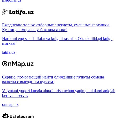
maqollar.uz
Ежедневно только отборные анекдоты, смешные картинки.
Кузница юмора на узбекском языке!
Har kuni eng sara latifalar va kulguli rasmlar. O'zbek tilidagi kulgu
markazi!
latifa.uz
Сервис, помогающий найти ближайшие пункты обмена
валюты с выгодным курсом.
Valyutani yuqori kursda almashtirish uchun yaqin punktlarni aniqlab
beruvchi servis.
onmap.uz