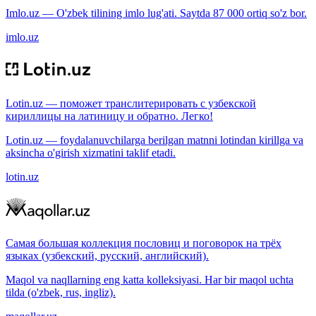
Imlo.uz — O'zbek tilining imlo lug'ati. Saytda 87 000 ortiq so'z bor.
imlo.uz
Lotin.uz — поможет транслитерировать с узбекской
кириллицы на латиницу и обратно. Легко!
Lotin.uz — foydalanuvchilarga berilgan matnni lotindan kirillga va
aksincha o'girish xizmatini taklif etadi.
lotin.uz
Самая большая коллекция пословиц и поговорок на трёх
языках (узбекский, русский, английский).
Maqol va naqllarning eng katta kolleksiyasi. Har bir maqol uchta
tilda (o'zbek, rus, ingliz).