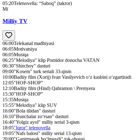
05:20
Telenovella: “Saboq” (takror)
Mi
Milliy TV
06:00
Telekanal madhiyasi
06:05
Motivatsiya
06:05
Musiqa
06:25
"Melodiya" klip Pomidor donocha VATAN
06:30
"Shirchoy" dasturi
09:00
"Kosem" turk seriali 33-qism
10:00
Badiiy film (Xorij) Ivan Vasilyevich o‘z kasbini o‘zgartiradi
12:05
"HOP-SHOP"
12:10
Badiiy film (Hind) Qahramon \ Premyera
15:30
"HOP-SHOP"
15:35
Musiqa
15:55
"Melodiya" klip SUV
16:00
"Bola tilidan" dasturi
16:10
"Bunchalar zo‘rsan" dasturi
16:40
"Yolgiz ayol" milliy serial 3-qism
18:05
"Iqror" telenovella
19:05
"Nafs balosi" milliy serial 13-qism
20:00
"Gapirmasak bo‘lmaydi" tok-shousi