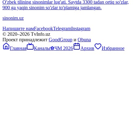
O'zbek tilining sinonimlar lug'ati. Saytda 3300 tadan ortiq so'zlar,
900 ga yaqin sinonim so'zlar to'plamiga jamlangan.
sinonim.uz
Напишите нам
Facebook
Telegram
Instagram
© 2020–
2026
TvInfo.uz
Проект принадлежит
GoodGroup
и
Obuna
Главная
Каналы
⚽
ЧМ 2026
Архив
Избранное