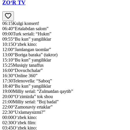
ZO‘R TV
06:15
Kulgi konsert!
06:40
“Ertalabdan salom”
09:00
Turk seriali: “Hukm”
09:55
“Bu kun” yangiliklar
10:15
O‘zbek kino:
12:00
“Jamlangan taomlar”
13:00
“Boriga baraka” (takror)
15:10
“Bu kun” yangiliklar
15:25
Musiqiy tanaffus
16:00
“Dovuchchalar”
16:30
“Online 360”
17:30
Telenovella: “Saboq”
18:40
“Bu kun” yangiliklar
19:00
Milliy serial: “Zulmatdan qaytib”
20:00
“O‘zimizda” tok shou
21:00
Milliy serial: “Boj badal”
22:00
“Zamonaviy ertaklar”
22:30
“Uxlamaysizmi?”
00:00
O‘zbek kino:
02:30
O‘zbek film:
03:45
O‘zbek kino: