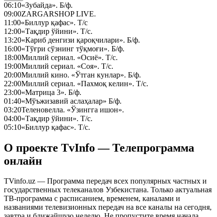
06:10
«Зубайда». Б/ф.
09:00
ZARGARSHOP LIVE.
11:00
«Биллур қафас». Т/с
12:00
«Тақдир ўйини». Т/с.
13:20
«Кариб денгизи қароқчилари». Б/ф.
16:00
«Тўғри сўзнинг тўқмоғи». Б/ф.
18:00
Миллий сериал. «Осиё». Т/с.
19:00
Миллий сериал. «Соя». Т/с.
20:00
Миллий кино. «Ўтган кунлар». Б/ф.
22:00
Миллий сериал. «Пахмоқ келин». Т/с.
23:00
«Матрица 3». Б/ф.
01:40
«Мўъжизавий аслаҳалар» Б/ф.
03:20
Теленовелла. «Ўзингга ишон».
04:00
«Тақдир ўйини». Т/с.
05:10
«Биллур қафас». Т/с.
О проекте TvInfo — Телепрограмма
онлайн
TVinfo.uz — Программа передач всех популярных частных и
государственных телеканалов Узбекистана. Только актуальная
ТВ-программа с расписанием, временем, каналами и
названиями телевизионных передач на все каналы на сегодня,
завтра и ближайшую неделю. Не пропустите время начала