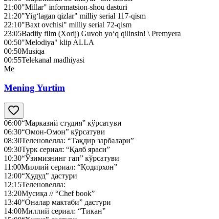
21:00
"Millar" informatsion-shou dasturi
21:20
"Yig‘lagan qizlar" milliy serial 117-qism
22:10
"Baxt ovchisi" milliy serial 72-qism
23:05
Badiiy film (Xorij) Guvoh yo‘q qilinsin! \ Premyera
00:50
"Melodiya" klip ALLA
00:50
Musiqa
00:55
Telekanal madhiyasi
Me
Mening Yurtim
06:00
“Марказий студия” кўрсатуви
06:30
“Омон-Омон” кўрсатуви
08:30
Теленовелла: “Тақдир зарбалари”
09:30
Турк сериал: “Қалб яраси”
10:30
“Ўзимизнинг гап” кўрсатуви
11:00
Миллий сериал: “Қодирхон”
12:00
“Ҳудуд” дастури
12:15
Теленовелла:
13:20
Мусиқа // “Chef book”
13:40
“Оналар мактаби” дастури
14:00
Миллий сериал: “Тикан”