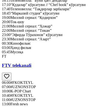
16:15
Теленовелла: “Буни ҳаёт дейдилар”
17:10
“Қудалар” кўрсатуви // “Chef book” кўрсатуви
17:40
Теленовелла: “Тақдирлар зарбалари”
18:45
“Марказий студия” кўрсатуви
19:00
Миллий сериал: “Қодирхон”
20:00
Ток-шоу
21:00
Миллий сериал: “Ҳожар”
22:00
Миллий сериал: “Тикан”
23:00
“Эфирда Тўрахонов” кўрсатуви
23:30
Миллий сериал: “Азарт”
00:30
Кинофильм:
03:00
Ҳинд фильм
05:45
Мусиқа
FT
FTV telekanali
06:00
#FKOKTEYL
07:00
#UZNONSTOP
10:00
K-POP Chart
10:40
#FKOKTEYL
11:00
#UZNONSTOP
13:00
Fresh news