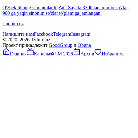
O'zbek tilining sinonimlar lug'ati. Saytda 3300 tadan ortiq so'zlar,
900 ga yaqin sinonim so'zlar to'plamiga jamlangan.
sinonim.uz
Напишите нам
Facebook
Telegram
Instagram
© 2020–
2026
TvInfo.uz
Проект принадлежит
GoodGroup
и
Obuna
Главная
Каналы
⚽
ЧМ 2026
Архив
Избранное