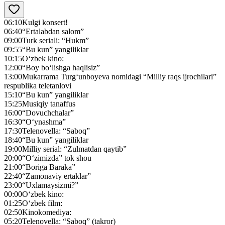
06:10
Kulgi konsert!
06:40
“Ertalabdan salom”
09:00
Turk seriali: “Hukm”
09:55
“Bu kun” yangiliklar
10:15
O‘zbek kino:
12:00
“Boy bo‘lishga haqlisiz”
13:00
Mukarrama Turg‘unboyeva nomidagi “Milliy raqs ijrochilari”
respublika teletanlovi
15:10
“Bu kun” yangiliklar
15:25
Musiqiy tanaffus
16:00
“Dovuchchalar”
16:30
“O‘ynashma”
17:30
Telenovella: “Saboq”
18:40
“Bu kun” yangiliklar
19:00
Milliy serial: “Zulmatdan qaytib”
20:00
“O‘zimizda” tok shou
21:00
“Boriga Baraka”
22:40
“Zamonaviy ertaklar”
23:00
“Uxlamaysizmi?”
00:00
O‘zbek kino:
01:25
O‘zbek film:
02:50
Kinokomediya:
05:20
Telenovella: “Saboq” (takror)