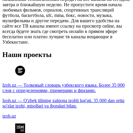
завтра и ближайшую неделю. Не пропустите время начала
любимых фильмов, сериалов, спортивных трансляций
футбола, баскетбола, ufc, mma, бокс, новости, музыка,
мультфильмы и другие передачи. Для вашего удобства на
сайте все ТВ каналы имеют ссылку на просмотр online, вы
всегда будете знать где смотреть онлайн в прямом эфире
бесплатно или платно лучшие тв каналы вещающие в
Узбекистане.
Наши проекты
Izoh.uz — Толковый словарь узбекского языка. Более 35 000
слов с определениями, примерами и фразами.
Izoh.uz — O'zbek tilining xalqona izohli lug'ati. 35 000 dan ortiq
so'zlar izohi, misollari va iboralari bilan.
izoh.uz