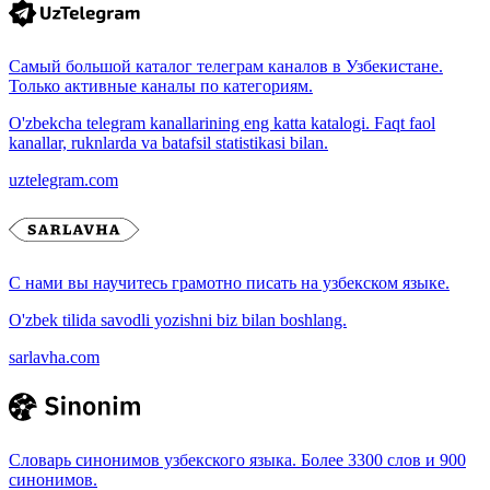
Самый большой каталог телеграм каналов в Узбекистане.
Только активные каналы по категориям.
O'zbekcha telegram kanallarining eng katta katalogi. Faqt faol
kanallar, ruknlarda va batafsil statistikasi bilan.
uztelegram.com
С нами вы научитесь грамотно писать на узбекском языке.
O'zbek tilida savodli yozishni biz bilan boshlang.
sarlavha.com
Словарь синонимов узбекского языка. Более 3300 слов и 900
синонимов.