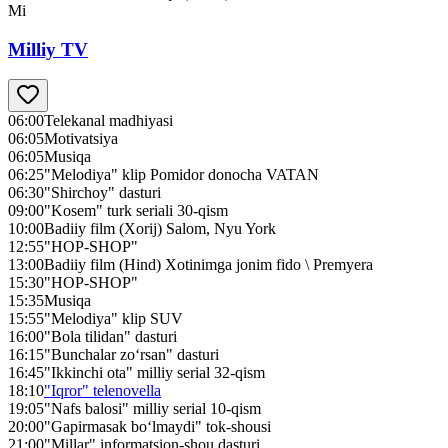
Mi
Milliy TV
06:00
Telekanal madhiyasi
06:05
Motivatsiya
06:05
Musiqa
06:25
"Melodiya" klip Pomidor donocha VATAN
06:30
"Shirchoy" dasturi
09:00
"Kosem" turk seriali 30-qism
10:00
Badiiy film (Xorij) Salom, Nyu York
12:55
"HOP-SHOP"
13:00
Badiiy film (Hind) Xotinimga jonim fido \ Premyera
15:30
"HOP-SHOP"
15:35
Musiqa
15:55
"Melodiya" klip SUV
16:00
"Bola tilidan" dasturi
16:15
"Bunchalar zo‘rsan" dasturi
16:45
"Ikkinchi ota" milliy serial 32-qism
18:10
"Iqror" telenovella
19:05
"Nafs balosi" milliy serial 10-qism
20:00
"Gapirmasak bo‘lmaydi" tok-shousi
21:00
"Millar" informatsion-shou dasturi