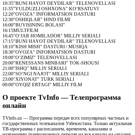
10:35
"BUNI HAYOT DEYDILAR" TELENOVELLASI
11:35
"YULDUZLI OSHXONA" KO‘RSATUVI
12:20
"OVOZA" INFORMATSION DASTURI
12:30
"OSHIQLAR" HIND FILMI
16:00
"BUVISINING BOLASI"
16:15
MULTFILM
16:45
"O‘JAR HOMILADOR" MILLIY SERIALI
17:15
"BUNI HAYOT DEYDILAR" TELENOVELLASI
18:10
"KISH MISH" DASTURI / MUSIQA
18:30
"OVOZA" INFORMATSION DASTURI
19:00
"O‘ZIMIZ" TELENOVELLASI
20:00
"RENESSANS MINBARI" TOK-SHOUSI
21:00
"ISHQ" MILLIY SERIALI
22:00
"SO‘NGI NAJOT" MILLIY SERIALI
23:00
"XIYONAT" TURK SERIALI
00:00
"OYQIZ ERTAGI" MILLIY FILM
О проекте TvInfo — Телепрограмма
онлайн
TVinfo.uz — Программа передач всех популярных частных и
государственных телеканалов Узбекистана. Только актуальная
ТВ-программа с расписанием, временем, каналами и
названиями телевизионных передач на все каналы на сегодня,