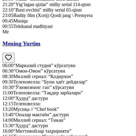
21:20
"Yig‘lagan qizlar" milliy serial 114-qism
22:10
"Baxt ovchisi" milliy serial 65-qism
23:05
Badiiy film (Xorij) Qonli jang \ Premyera
00:45
Musiqa
00:55
Telekanal madhiyasi
Me
Mening Yurtim
06:00
“Марказий студия” кўрсатуви
06:30
“Омон-Омон” кўрсатуви
08:30
Миллий сериал: “Қодирхон”
09:30
Теленовелла: “Буни ҳаёт дейдилар”
10:30
“Ўзимизнинг гап” кўрсатуви
11:00
Теленовелла: “Тақдир зарбалари”
12:00
“Ҳудуд” дастури
12:15
Теленовелла:
13:20
Мусиқа // “Chef book”
13:40
“Оналар мактаби” дастури
14:00
Миллий сериал: “Тикан”
15:30
“Ҳудуд” дастури
16:00
“Миттивойлар таҳририяти”