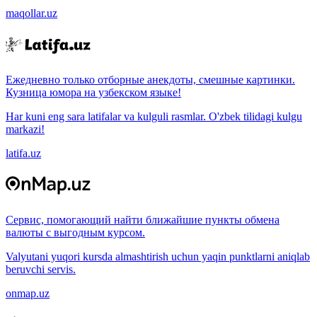
maqollar.uz
Ежедневно только отборные анекдоты, смешные картинки.
Кузница юмора на узбекском языке!
Har kuni eng sara latifalar va kulguli rasmlar. O'zbek tilidagi kulgu
markazi!
latifa.uz
Сервис, помогающий найти ближайшие пункты обмена
валюты с выгодным курсом.
Valyutani yuqori kursda almashtirish uchun yaqin punktlarni aniqlab
beruvchi servis.
onmap.uz