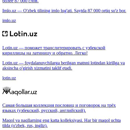
более 87 000 слов.
Imlo.uz — O'zbek tilining imlo lug'ati. Saytda 87 000 ortiq so'z bor.
imlo.uz
Lotin.uz — поможет транслитерировать с узбекской
кириллицы на латиницу и обратно. Легко!
Lotin.uz — foydalanuvchilarga berilgan matnni lotindan kirillga va
aksincha o'girish xizmatini taklif etadi.
lotin.uz
Самая большая коллекция пословиц и поговорок на трёх
языках (узбекский, русский, английский).
Maqol va naqllarning eng katta kolleksiyasi. Har bir maqol uchta
tilda (o'zbek, rus, ingliz).