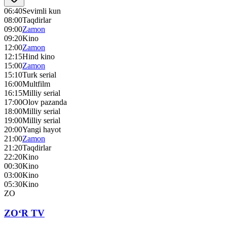
06:40
Sevimli kun
08:00
Taqdirlar
09:00
Zamon
09:20
Kino
12:00
Zamon
12:15
Hind kino
15:00
Zamon
15:10
Turk serial
16:00
Multfilm
16:15
Milliy serial
17:00
Olov pazanda
18:00
Milliy serial
19:00
Milliy serial
20:00
Yangi hayot
21:00
Zamon
21:20
Taqdirlar
22:20
Kino
00:30
Kino
03:00
Kino
05:30
Kino
ZO
ZO‘R TV