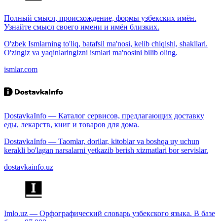
Полный смысл, происхождение, формы узбекских имён.
Узнайте смысл своего имени и имён близких.
O'zbek Ismlarning to'liq, batafsil ma'nosi, kelib chiqishi, shakllari.
O'zingiz va yaqinlaringizni ismlari ma'nosini bilib oling.
ismlar.com
DostavkaInfo — Каталог сервисов, предлагающих доставку
еды, лекарств, книг и товаров для дома.
DostavkaInfo — Taomlar, dorilar, kitoblar va boshqa uy uchun
kerakli bo'lagan narsalarni yetkazib berish xizmatlari bor servislar.
dostavkainfo.uz
Imlo.uz — Орфографический словарь узбекского языка. В базе