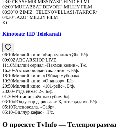
23:00
"KASHMIR MISSIYASI" HIND FILMI
02:00
"MUHABBAT DEVORI" MILLIY FILM
03:30
"O‘ZIMIZ" TELENOVELLASI /TAKROR/
04:30
"JAZO" MILLIY FILM
Ki
Kinoteatr HD Telekanali
06:10
Миллий кино. «Бир кунлик тўй». Б/ф.
09:00
ZARGARSHOP LIVE.
11:10
Миллий сериал.«Пахмоқ келин». Т/с.
16:20
«Автомобилдан сақланинг». Б/ф.
18:10
Миллий кино. «Тўйлар муборак».
19:30
Миллий кино. «Онаизор». Б/ф.
20:50
Миллий кино. «101-рейс». Б/ф.
23:00
«Ўтда ёнмас 2». Б/ф.
01:30
«Нотаниш аёл мактуби». Б/ф
03:10
«Юлдузлар дарвозаси: Қалтис қадам». Б/ф.
05:10
Теленовелла. «Сабр».
05:10
«Биллур қафас». Т/с.
О проекте TvInfo — Телепрограмма