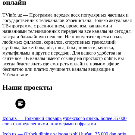
онлайн
TVinfo.uz — Программа передач всех популярных частных и
государственных телеканалов Узбекистана. Только актуальная
ТВ-программа с расписанием, временем, каналами и
названиями телевизионных передач на все каналы на сегодня,
завтра и ближайшую неделю. Не пропустите время начала
любимых фильмов, сериалов, спортивных трансляций
футбола, баскетбола, ufc, mma, бокс, новости, музыка,
мультфильмы и другие передачи. Для вашего удобства на
сайте все ТВ каналы имеют ссылку на просмотр online, вы
всегда будете знать где смотреть онлайн в прямом эфире
бесплатно или платно лучшие тв каналы вещающие в
Узбекистане.
Наши проекты
Izoh.uz — Толковый словарь узбекского языка. Более 35 000
слов с определениями, примерами и фразами.
Izoh.uz — O'zbek tilining xalqona izohli lug'ati. 35 000 dan ortiq