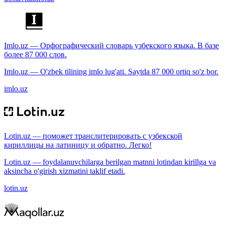
Imlo.uz — Орфографический словарь узбекского языка. В базе
более 87 000 слов.
Imlo.uz — O'zbek tilining imlo lug'ati. Saytda 87 000 ortiq so'z bor.
imlo.uz
Lotin.uz — поможет транслитерировать с узбекской
кириллицы на латиницу и обратно. Легко!
Lotin.uz — foydalanuvchilarga berilgan matnni lotindan kirillga va
aksincha o'girish xizmatini taklif etadi.
lotin.uz