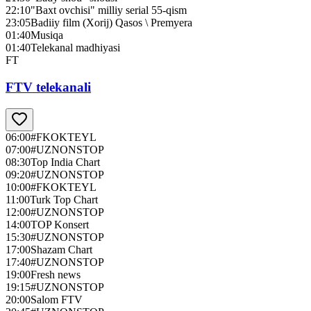
22:10
"Baxt ovchisi" milliy serial 55-qism
23:05
Badiiy film (Xorij) Qasos \ Premyera
01:40
Musiqa
01:40
Telekanal madhiyasi
FT
FTV telekanali
06:00
#FKOKTEYL
07:00
#UZNONSTOP
08:30
Top India Chart
09:20
#UZNONSTOP
10:00
#FKOKTEYL
11:00
Turk Top Chart
12:00
#UZNONSTOP
14:00
TOP Konsert
15:30
#UZNONSTOP
17:00
Shazam Chart
17:40
#UZNONSTOP
19:00
Fresh news
19:15
#UZNONSTOP
20:00
Salom FTV