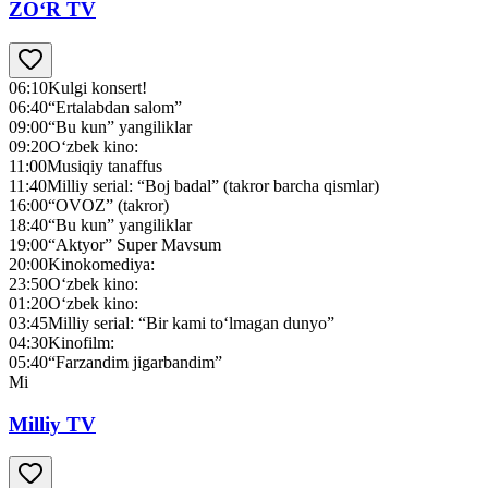
ZO‘R TV
06:10
Kulgi konsert!
06:40
“Ertalabdan salom”
09:00
“Bu kun” yangiliklar
09:20
O‘zbek kino:
11:00
Musiqiy tanaffus
11:40
Milliy serial: “Boj badal” (takror barcha qismlar)
16:00
“OVOZ” (takror)
18:40
“Bu kun” yangiliklar
19:00
“Aktyor” Super Mavsum
20:00
Kinokomediya:
23:50
O‘zbek kino:
01:20
O‘zbek kino:
03:45
Milliy serial: “Bir kami to‘lmagan dunyo”
04:30
Kinofilm:
05:40
“Farzandim jigarbandim”
Mi
Milliy TV