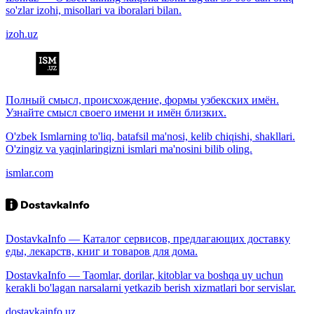
so'zlar izohi, misollari va iboralari bilan.
izoh.uz
Полный смысл, происхождение, формы узбекских имён.
Узнайте смысл своего имени и имён близких.
O'zbek Ismlarning to'liq, batafsil ma'nosi, kelib chiqishi, shakllari.
O'zingiz va yaqinlaringizni ismlari ma'nosini bilib oling.
ismlar.com
DostavkaInfo — Каталог сервисов, предлагающих доставку
еды, лекарств, книг и товаров для дома.
DostavkaInfo — Taomlar, dorilar, kitoblar va boshqa uy uchun
kerakli bo'lagan narsalarni yetkazib berish xizmatlari bor servislar.
dostavkainfo.uz