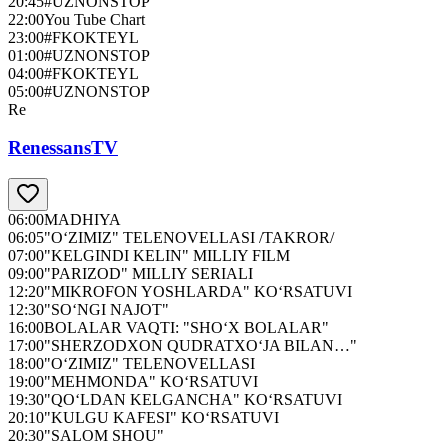
20:45
#UZNONSTOP
22:00
You Tube Chart
23:00
#FKOKTEYL
01:00
#UZNONSTOP
04:00
#FKOKTEYL
05:00
#UZNONSTOP
Re
RenessansTV
06:00
MADHIYA
06:05
"O‘ZIMIZ" TELENOVELLASI /TAKROR/
07:00
"KELGINDI KELIN" MILLIY FILM
09:00
"PARIZOD" MILLIY SERIALI
12:20
"MIKROFON YOSHLARDA" KO‘RSATUVI
12:30
"SO‘NGI NAJOT"
16:00
BOLALAR VAQTI: "SHO‘X BOLALAR"
17:00
"SHERZODXON QUDRATXO‘JA BILAN…"
18:00
"O‘ZIMIZ" TELENOVELLASI
19:00
"MEHMONDA" KO‘RSATUVI
19:30
"QO‘LDAN KELGANCHA" KO‘RSATUVI
20:10
"KULGU KAFESI" KO‘RSATUVI
20:30
"SALOM SHOU"