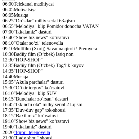
06:00
Telekanal madhiyasi
06:05
Motivatsiya
06:05
Musiqa
06:25
"Do‘stlar" milliy serial 63-qism
06:55
"Melodiya" klip Pomidor donocha VATAN
07:00
"Ikkalamiz" dasturi
07:40
"Show biz news" ko‘rsatuvi
08:10
"Otalar so‘zi" telenovella
09:10
Multfilm (Xorij) Savanna qiroli \ Premyera
10:30
Badiiy film (O‘zbek) Issiq non
12:30
"HOP-SHOP"
12:35
Badiiy film (O‘zbek) Tog‘lik kuyov
14:35
"HOP-SHOP"
14:40
Musiqa
15:05
"Akula parchalar" dasturi
15:30
"O‘tkir tergov" ko‘rsatuvi
16:10
"Melodiya" klip SUV
16:15
"Bunchalar zo‘rsan" dasturi
16:45
"Ikkinchi ota" milliy serial 21-qism
17:35
"Duv-duv gap" tok-shousi
18:15
"Baxtlimiz" ko‘rsatuvi
19:10
"Show biz news" ko‘rsatuvi
19:40
"Ikkalamiz" dasturi
20:20
"Iqror" telenovella
21:30
"Lady shou" shousi