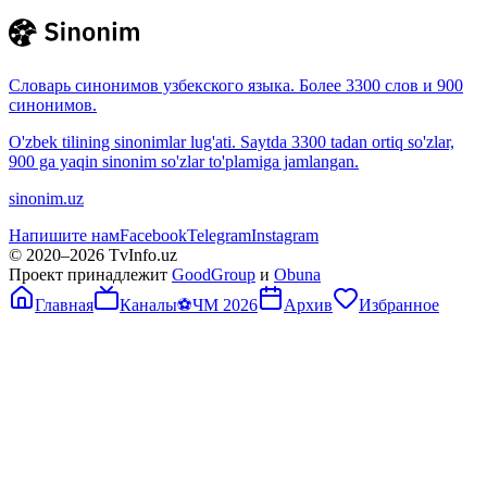
Словарь синонимов узбекского языка. Более 3300 слов и 900
синонимов.
O'zbek tilining sinonimlar lug'ati. Saytda 3300 tadan ortiq so'zlar,
900 ga yaqin sinonim so'zlar to'plamiga jamlangan.
sinonim.uz
Напишите нам
Facebook
Telegram
Instagram
© 2020–
2026
TvInfo.uz
Проект принадлежит
GoodGroup
и
Obuna
Главная
Каналы
⚽
ЧМ 2026
Архив
Избранное