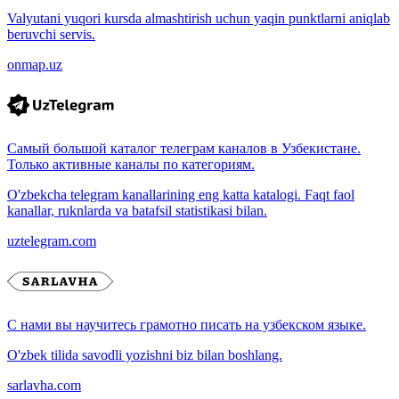
Valyutani yuqori kursda almashtirish uchun yaqin punktlarni aniqlab
beruvchi servis.
onmap.uz
Самый большой каталог телеграм каналов в Узбекистане.
Только активные каналы по категориям.
O'zbekcha telegram kanallarining eng katta katalogi. Faqt faol
kanallar, ruknlarda va batafsil statistikasi bilan.
uztelegram.com
С нами вы научитесь грамотно писать на узбекском языке.
O'zbek tilida savodli yozishni biz bilan boshlang.
sarlavha.com