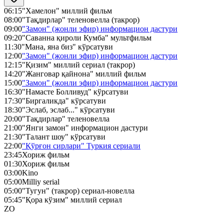
06:15
"Хамелон" миллий фильм
08:00
"Тақдирлар" теленовелла (такрор)
09:00
"Замон" (жонли эфир) информацион дастури
09:20
"Саванна қироли Кумба" мультфильм
11:30
"Мана, яна биз" кўрсатуви
12:00
"Замон" (жонли эфир) информацион дастури
12:15
"Қизим" миллий сериал (такрор)
14:20
"Жанговар қайнона" миллий фильм
15:00
"Замон" (жонли эфир) информацион дастури
16:30
"Намасте Болливуд" кўрсатуви
17:30
"Биргаликда" кўрсатуви
18:30
"Эслаб, эслаб..." кўрсатуви
20:00
"Тақдирлар" теленовелла
21:00
"Янги замон" информацион дастури
21:30
"Талант шоу" кўрсатуви
22:00
"Қўрғон сирлари" Туркия сериали
23:45
Хориж фильм
01:30
Хориж фильм
03:00
Kino
05:00
Milliy serial
05:00
"Тугун" (такрор) сериал-новелла
05:45
"Қора кўзим" миллий сериал
ZO