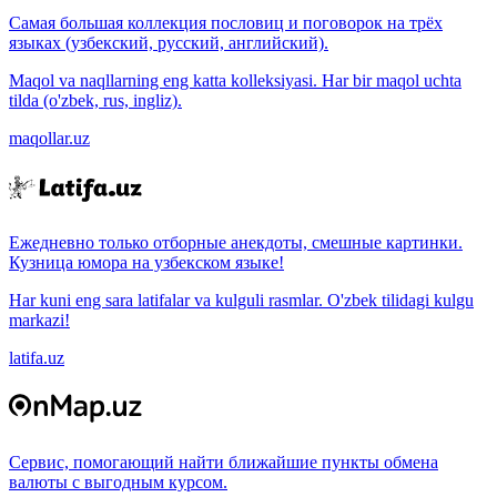
Самая большая коллекция пословиц и поговорок на трёх
языках (узбекский, русский, английский).
Maqol va naqllarning eng katta kolleksiyasi. Har bir maqol uchta
tilda (o'zbek, rus, ingliz).
maqollar.uz
Ежедневно только отборные анекдоты, смешные картинки.
Кузница юмора на узбекском языке!
Har kuni eng sara latifalar va kulguli rasmlar. O'zbek tilidagi kulgu
markazi!
latifa.uz
Сервис, помогающий найти ближайшие пункты обмена
валюты с выгодным курсом.